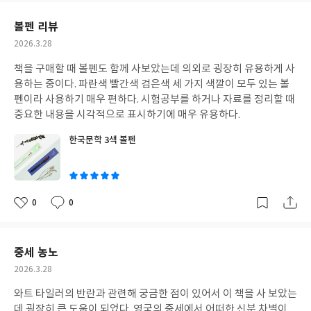
요
일
볼펜 리뷰
작
2026.3.28
성
책을 구매할 때 볼펜도 함께 사보았는데 의외로 굉장히 유용하게 사
일
용하는 중이다. 파란색 빨간색 검은색 세 가지 색깔이 모두 있는 볼
펜이라 사용하기 매우 편하다. 시험공부를 하거나 자료를 정리할 때
중요한 내용을 시각적으로 표시하기에 매우 유용하다.
한국문학 3색 볼펜
글
쓴
이
0
0
좋
댓
작
아
글
성
요
일
중세 농노
작
2026.3.28
성
와트 타일러의 반란과 관련해 궁금한 점이 있어서 이 책을 사 보았는
일
데 굉장히 큰 도움이 되었다. 영국의 중세에서 어떠한 신분 차별이