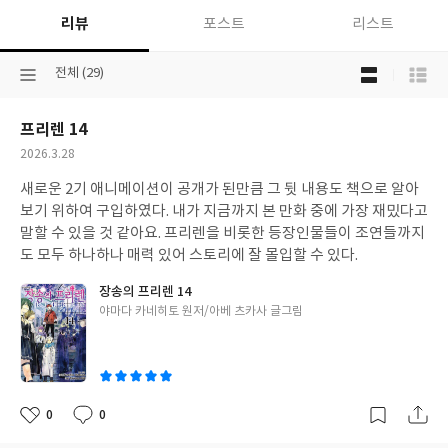
리뷰
포스트
리스트
목
선
전체 (29)
록
택
보
된
기
프리렌 14
분
선
류
택
작
2026.3.28
성
새로운 2기 애니메이션이 공개가 된만큼 그 뒷 내용도 책으로 알아
일
보기 위하여 구입하였다. 내가 지금까지 본 만화 중에 가장 재밌다고
말할 수 있을 것 같아요. 프리렌을 비롯한 등장인물들이 조연들까지
도 모두 하나하나 매력 있어 스토리에 잘 몰입할 수 있다.
장송의 프리렌 14
글
야마다 카네히토 원저/아베 츠카사 글그림
쓴
이
0
0
좋
댓
작
아
글
성