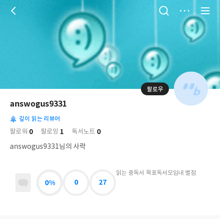
저
장
팔로우
나
의
answogus9331
님
대
사
의
깊이 읽는 리뷰어
표
락
사
사
배
0
1
0
팔로워
팔로잉
독서노트
진
경
락
answogus9331님의 사락
읽는 중
독서 목표
독서모임
내 별점
0%
0
27