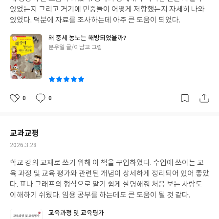
있었는지 그리고 거기에 민중들이 어떻게 저항했는지 자세히 나와
있었다. 덕분에 자료를 조사하는데 아주 큰 도움이 되었다.
왜 중세 농노는 해방되었을까?
글
문우일 글/이남고 그림
쓴
이
0
0
좋
댓
작
아
글
성
요
일
교과교평
작
2026.3.28
성
학교 강의 교재로 쓰기 위해 이 책을 구입하였다. 수업에 쓰이는 교
일
육 과정 및 교육 평가와 관련된 개념이 상세하게 정리되어 있어 좋았
다. 표나 그래프의 형식으로 알기 쉽게 설명해줘 처음 보는 사람도
이해하기 쉬웠다. 임용 공부를 하는데도 큰 도움이 될 것 같다.
교육과정 및 교육평가