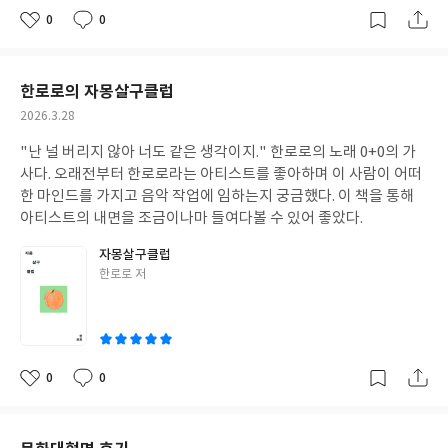
0
0
좋
댓
작
아
글
성
요
일
한로로의 자몽살구클럽
작
2026.3.28
성
"난 널 버리지 않아 너도 같은 생각이지." 한로로의 노래 0+0의 가
일
사다. 오래전부터 한로로라는 아티스트를 좋아하며 이 사람이 어떠
한 마인드를 가지고 음악 작업에 임하는지 궁금했다. 이 책을 통해
아티스트의 내면을 조금이나마 들여다볼 수 있어 좋았다.
자몽살구클럽
글
한로로 저
쓴
이
0
0
좋
댓
작
아
글
성
요
일