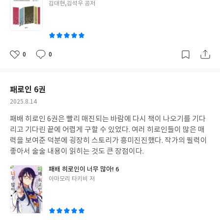
글
김대현,김석우 공저
쓴
이
0
0
좋
댓
작
아
글
성
요
일
패로인 6권
작
2025.8.14
성
패배 히로인 6권은 빨리 매진되는 바람에 다시 책이 나오기를 기다
일
리고 기다린 끝에 어렵게 구할 수 있었다. 여러 히로인들이 많은 매
력을 보여준 덕분에 굉장히 스토리가 흥미진진했다. 작가의 필력이
좋아서 술술 내용이 읽히는 것도 큰 장점이다.
패배 히로인이 너무 많아! 6
글
아마모리 타키비 저
쓴
이