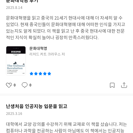
문화대혁명 후기
작
2025.8.14
성
문화대혁명을 읽고 중국의 21세기 현대사에 대해 더 자세히 알 수
일
있었다. 현재 중국인들이 문화대혁명에 대해 어떠한 인식을 가지고
있는지도 알게 되었다. 이 책을 읽고 난 후 중국 현대사에 대한 전문
적인 지식이 확실히 늘어나 굉장히 만족스러웠다다.
문화대혁명
글
리처드 커트 크라우스 저
쓴
이
0
0
좋
댓
작
아
글
성
요
일
난생처음 인공지능 입문을 읽고
작
2025.3.16
성
대학에서 교양 강의를 수강하기 위해 교재로 이 책을 샀습니다. 저는
일
컴퓨터나 과학을 전공하는 사람이 아님에도 이 책에서는 인공지능