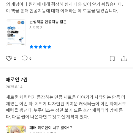
의 개념이나 원리에 대해 굉장히 쉽게 나와 있어 알기 쉬웠습니다.
이 책을 통해 인공지능에 대해 이해하는 데 도움을 받았습니다.
난생처음 인공지능 입문
글
서지영 저
쓴
이
2
0
좋
댓
작
아
글
성
요
일
패로인 7권
작
2025.8.14
성
새로운 캐릭터가 등장하는 만큼 새로운 이야기가 시작되는 만큼 더
일
재밌는 이번 화. 예쁘게 디자인된 귀여운 캐릭터들이 이번 화에서도
매력을 뽐낸다. 누쿠미즈는 정말 보기 드문 호감 캐릭터라 맘에 든
다. 다음 권이 나온다면 그것도 살 계획이 있다.
패배 히로인이 너무 많아! 7