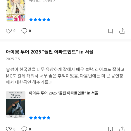
글
아마모리 타키비 저
쓴
이
0
0
좋
댓
작
아
글
성
요
일
아이묭 투어 2025 “돌핀 아파트먼트” in 서울
작
2025.7.5
성
묭짱이 한국말을 너무 유창하게 잘해서 매우 놀람. 라이브도 잘하고
일
MC도 길게 해줘서 너무 좋은 추억이었음. 다음번에는 더 큰 공연장
에서 내한공연 해주기를..!
아이묭 투어 2025 “돌핀 아파트먼트” in 서울
0
0