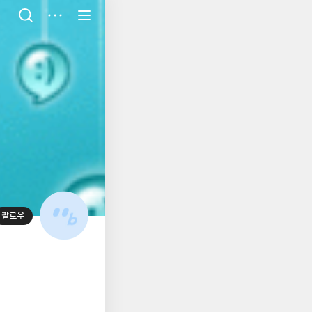
저
장
팔로우
대
표
사
진