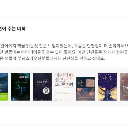
서
서
서
서
서
서
명
명
명
명
명
명
편이 주는 미학
읽어야지 책을 읽는것 같은 느낌이었는데, 요즘은 단편집이 더 손이가네요
 번뜻이는 아이디어들을 볼수 있어 좋아요. 어떤 단편들은 작가가 장편
 두꺼운 책들이 부담스러우신분들에게는 단편집을 권하고 싶네요.
도
도
도
도
도
도
서
서
서
서
서
서
명
명
명
명
명
명