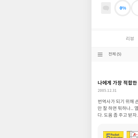
0%
리뷰
선
전체 (5)
택
된
분
류
나에게 가장 적합한
작
2005.12.31
성
번역사가 되기 위해 손
일
만 잘 하면 뭐하나..
다. 도움 좀 주고 받자