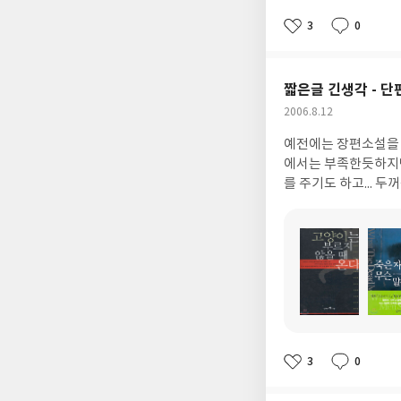
서
서
명
명
3
0
좋
댓
작
아
글
성
요
일
짧은글 긴생각 - 단
작
2006.8.12
성
예전에는 장편소설을 
일
에서는 부족한듯하지만
를 주기도 하고...
도
도
서
서
명
명
3
0
좋
댓
작
아
글
성
요
일