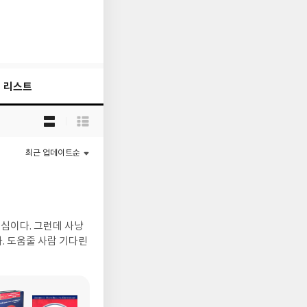
리스트
목
록
보
기
최근 업데이트순
선
택
열심이다. 그런데 사냥
다. 도움줄 사람 기다린