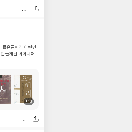
서
명
. 짧은글이라 어떤면
을 만들게된 아이디어
13권
도
서
명