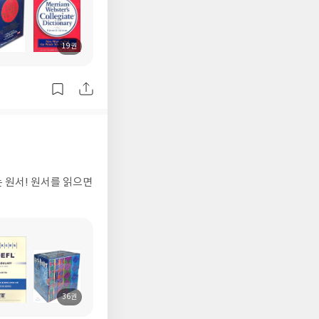
19권
도
서
명
36권
도