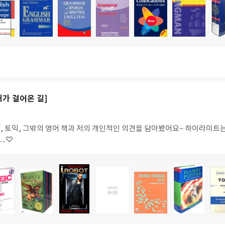
도
도
도
도
도
도
서
서
서
서
서
서
명
명
명
명
명
명
내가 걸어온 길]
 개인적인 의견을 담아봤어요~ 하이라이트는 원서! 원서를 읽으면
...♡
도
도
도
도
도
도