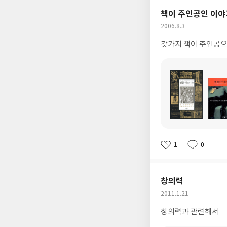
책이 주인공인 이야
작
2006.8.3
성
갖가지 책이 주인공으로
일
도
도
서
서
명
명
1
0
좋
댓
작
아
글
성
요
일
창의력
작
2011.1.21
성
창의력과 관련해서
일