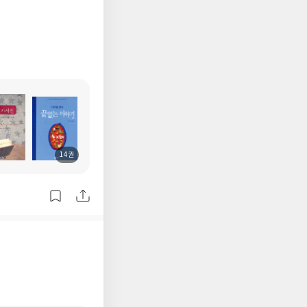
14권
도
서
명