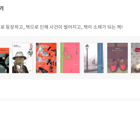
기
 등장하고, 책으로 인해 사건이 벌어지고, 책이 소재가 되는 책!
도
도
도
도
도
도
서
서
서
서
서
서
명
명
명
명
명
명