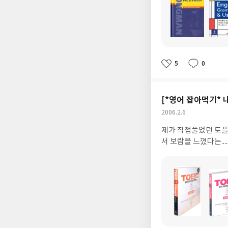
도
도
서
서
명
명
5
0
좋
댓
작
아
글
성
요
일
[*영어 잡아먹기* 
작
2006.2.6
성
제가 직접풀었던 토플, 토익, 그밖의 영어 책과 저의
일
서 보람을 느꼈다는.....
도
도