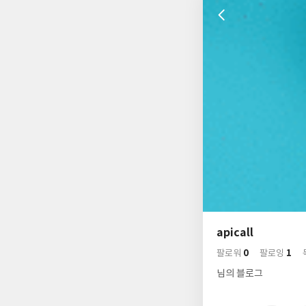
나
의
apicall
님
사
0
1
의
팔로워
팔로잉
락
사
배
님의 블로그
경
락