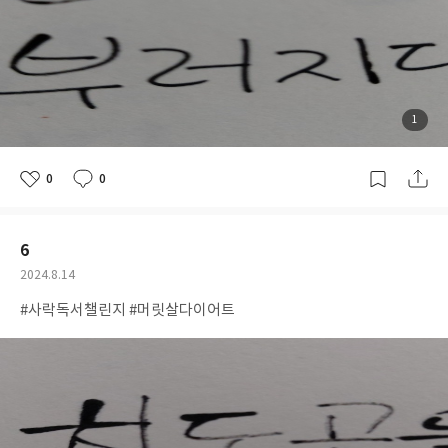
첨
1
부
된
사
진
0
0
좋
댓
작
아
글
성
요
일
6
공
2024.8.14
개
작
#사락독서챌린지 #머릿살다이어트
여
성
부
일