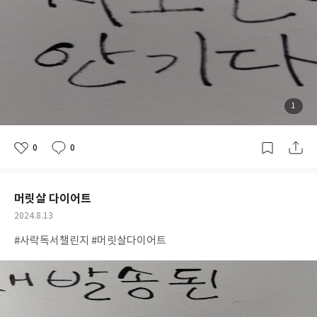
첨
1
부
된
사
진
0
0
좋
댓
작
아
글
성
요
일
머릿살 다이어트
공
2024.8.13
개
작
#사락독서챌린지 #머릿살다이어트
여
성
부
일