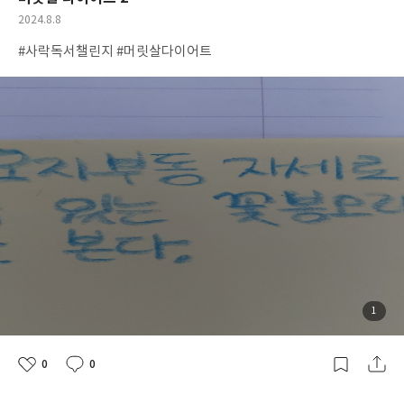
공
2024.8.8
개
작
#사락독서챌린지 #머릿살다이어트
여
성
부
일
첨
1
부
된
사
진
0
0
좋
댓
작
아
글
성
요
일