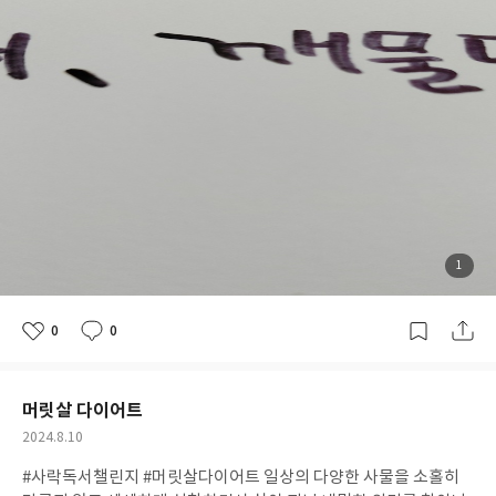
첨
1
부
된
사
진
0
0
좋
댓
작
아
글
성
요
일
머릿살 다이어트
공
2024.8.10
개
작
#사락독서챌린지 #머릿살다이어트 일상의 다양한 사물을 소홀히
여
성