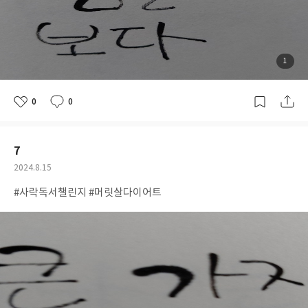
첨
1
부
된
사
진
0
0
좋
댓
작
아
글
성
요
일
7
공
2024.8.15
개
작
#사락독서챌린지 #머릿살다이어트
여
성
부
일