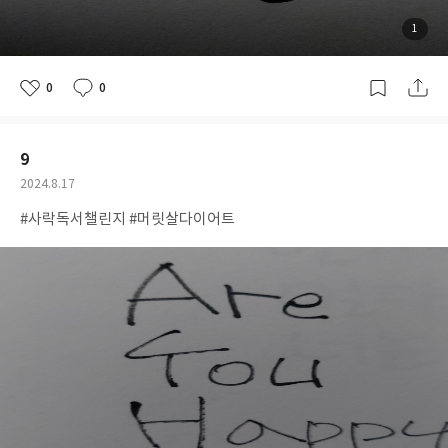
첨
1
부
된
사
진
0
0
좋
댓
작
아
글
성
요
일
9
공
2024.8.17
개
작
#사락독서챌린지 #머릿살다이어트
여
성
부
일