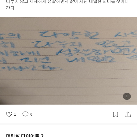
부
일
다루지 않고 세세하게 성찰하면서 삶이 지닌 내밀한 의미를 찾아나
간다.
첨
1
부
된
사
진
1
0
좋
댓
작
아
글
성
요
일
머릿살 다이어트 2