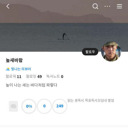
저
장
팔로우
나
의
높새바람
님
대
사
의
빛나는 리뷰어
표
락
사
사
배
11
49
0
팔로워
팔로잉
독서노트
진
경
락
높이 나는 새는 바다처럼 파랗다
읽는 중
독서 목표
독서모임
내 별점
0%
0
249