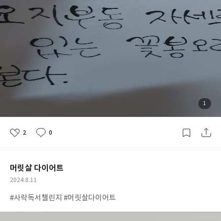
첨
1
부
된
사
진
2
0
좋
댓
작
아
글
성
요
일
머릿살 다이어트
공
2024.8.11
개
작
#사락독서챌린지 #머릿살다이어트
여
성
부
일