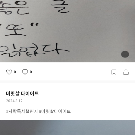
첨
1
부
된
사
진
0
0
좋
댓
작
아
글
성
요
일
머릿살 다이어트
공
2024.8.12
개
작
#사락독서챌린지 #머릿살다이어트
여
성
부
일