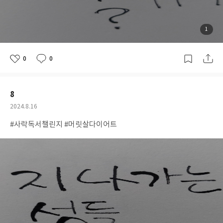
첨
1
부
된
사
진
0
0
좋
댓
작
아
글
성
요
일
8
공
2024.8.16
개
작
#사락독서챌린지 #머릿살다이어트
여
성
부
일