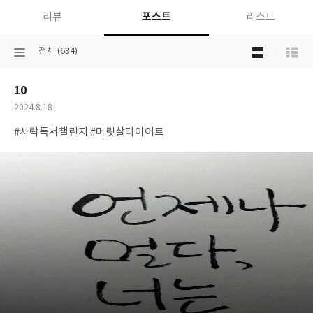
포스트
리뷰
리스트
목
선
전체 (634)
록
택
보
된
기
10
분
선
류
택
공
2024.8.18
개
작
#사락독서챌린지 #머릿살다이어트
여
성
부
일