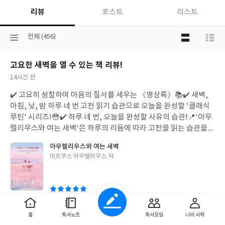
리뷰
포스트
리스트
목
선
전체 (456)
록
택
보
된
기
고요한 새벽을 열 수 있는 책 리뷰!
분
선
류
택
작
14시간 전
성
✔️ 고요히 성찰하며 마음의 질서를 세우는 《명상록》📚
✔️ 새벽,
일
아침, 낮, 밤 하루 네 번 고전 읽기 습관으로 오늘을 완성할 '클래식
루틴' 시리즈!😳
✔️ 하루 네 번, 오늘을 완성할 사유의 습관!
📍'아우
렐리우스와 여는 새벽'은 하루의 리듬에 따라 고전을 읽는 습관을
기를 수 있도록 돕는 클래식 시리즈의 첫번째 책입니다.
📍'클래식
아우렐리우스와 여는 새벽
시리즈'는 새벽 성찰을 시작으로 아침에는 각성과 회복, 낮에는 관
글
마르쿠스 아우렐리우스 저
계와 소통, 밤에는 온전한 사색에 이르기까지, 시간의 흐름에 따라
쓴
고전이 전하는 지혜로 삶을 깊이 있게 다듬을 수 있습니다.
🖇️ 4개의
이
파트로 구성
1️⃣ 내면을 다스리고 이성을 따르는 삶
2️⃣ 공동체 속에서
조화를 이루는 삶
3️⃣ 우주의 질서와 자연의 섭리에 순응하는 삶
4️⃣
생의 유한함을 기억하고 현재에 충실한 삶
⭕ PART 1
✏ 내면을 다
0
0
좋
댓
작
홈
독서노트
독서모임
나의 사락
스리고 이성을 따르는 삶
- 삶의 마지막 행위인 것처럼, 판단하지 않
아
글
성