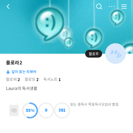
저
장
팔로우
나
의
플로라2
님
대
사
의
깊이 읽는 리뷰어
표
락
사
사
배
2
2
1
팔로워
팔로잉
독서노트
진
경
락
Laura의 독서생활
읽는 중
독서 목표
독서모임
내 별점
55%
0
381