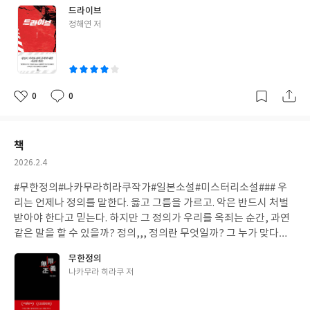
드라이브
글
정해연 저
쓴
이
0
0
좋
댓
작
아
글
성
요
일
책
작
2026.2.4
성
#무한정의#나카무라히라쿠작가#일본소설#미스터리소설### 우
일
리는 언제나 정의를 말한다. 옳고 그름을 가르고. 악은 반드시 처벌
받아야 한다고 믿는다. 하지만 그 정의가 우리를 옥죄는 순간, 과연
같은 말을 할 수 있을까? 정의,,, 정의란 무엇일까? 그 누가 맞다고
하고 틀렸다고 할 수 있겠는가.. 모든 사람들의 생각은 다 틀리고, 자
무한정의
아가 있는 생물인데,,,,,,
글
나카무라 히라쿠 저
쓴
이