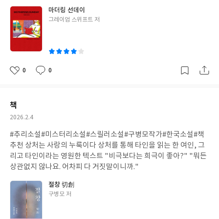
마더링 선데이
글
그레이엄 스위프트 저
쓴
이
0
0
좋
댓
작
아
글
성
요
일
책
작
2026.2.4
성
#추리소설#미스터리소설#스릴러소설#구병모작가#한국소설#책
일
추천 상처는 사랑의 누룩이다 상처를 통해 타인을 읽는 한 여인, 그
리고 타인이라는 영원한 텍스트 "비극보다는 희극이 좋아?" "뭐든
상관없지 않나요. 어차피 다 거짓말이니까."
절창 切創
글
구병모 저
쓴
이