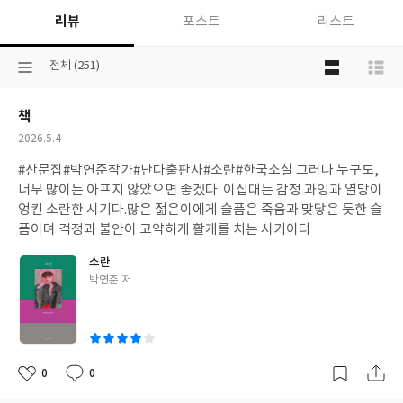
리뷰
포스트
리스트
목
선
전체 (251)
록
택
보
된
기
책
분
선
류
택
작
2026.5.4
성
#산문집#박연준작가#난다출판사#소란#한국소설 그러나 누구도,
일
너무 많이는 아프지 않았으면 좋겠다. 이십대는 감정 과잉과 열망이
엉킨 소란한 시기다.많은 젊은이에게 슬픔은 죽음과 맞닿은 듯한 슬
픔이며 걱정과 불안이 고약하게 활개를 치는 시기이다
소란
글
박연준 저
쓴
이
0
0
좋
댓
작
아
글
성