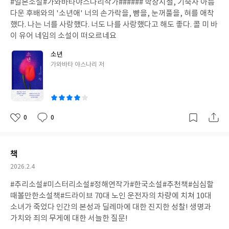
#일본소설#가와바타야스나리작가###### 학창시절, 기숙사 아름
일
다운 후배와의 '소년애' 너의 손가락을, 뺨을, 눈꺼풀을, 혀를 애착
했다. 나는 너를 사랑했다. 너도 나를 사랑했다고 해도 좋다. 콜 미 바
이 유어 네임의 소설이 떠오르네요
소년
글
가와바타 야스나리 저
쓴
이
0
0
좋
댓
작
아
글
성
요
일
책
작
2026.2.4
성
#추리소설#미스터리소설#정해연작가#한국소설#추천책#심심할
일
때볼만한소설책#드라이브 70대 노인 운전자의 차량에 치쳐 10대
소녀가 죽었다 인간의 본성과 딜레마에 대한 진지한 성찰! 생명과
가치와 죄의 무게에 대한 서늘한 질문!