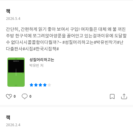
요
일
책
작
2026.5.4
성
간단히, 간편하게 읽기 좋아 보여서 구입! 여자들은 대체 왜 불 꺼진
일
주방 한구석에 쪼그려앉아양푼을 끌어안고 있는걸까이유에 도달할
수 없다시시콜콜함이다뭘까?~ #성질머리하고는#박유빈작가#난
다출판사#시집#한국시집책#
성질머리하고는
글
박유빈 저
쓴
이
0
0
좋
댓
작
아
글
성
요
일
책
작
2026.2.4
성