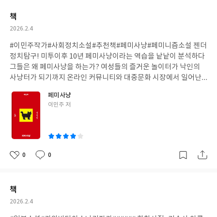
요
일
책
작
2026.2.4
성
#이민주작가#사회정치소설#추천책#페미사냥#페미니즘소설 젠더
일
정치탐구! 미투이후 10년 페미사냥이라는 역습을 낱낱이 분석하다
그들은 왜 페미사냥을 하는가? 여성들의 즐거운 놀이터가 낙인의
사냥터가 되기까지 온라인 커뮤니티와 대중문화 시장에서 일어난
일
페미사냥
글
이민주 저
쓴
이
0
0
좋
댓
작
아
글
성
요
일
책
작
2026.2.4
성