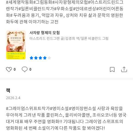
#세계명작동화#그림동화#사자왕형제의모험#아스트리드린드그
일
렌작가#일론비클란드작가#우화소설#안데르센상#어린이어른동
화# 두려움과 용기, 억압과 자유, 상처와 치유 삶과 문학의 영원한
화두에 관해 이야기하는 고전
사자왕 형제의 모험
글
아스트리드 린드그렌 글/김경희 역/일론 비클란드 그림
쓴
이
0
0
좋
댓
작
아
글
성
요
일
책
작
2026.2.4
성
#그레이엄스위프트작가#영미소설#영미장편소설 사랑과 욕망을
일
우아하게 그려낸 작품 콜린퍼스, 올리비아콜맨, 조쉬오코너등 영국
대거 대표 배우 주연을 영화화!! 기대됩니다 그레이엄 스위프트의
영화화된 세 번째 소설이기에 다른 작품도 함 봐야겠다!