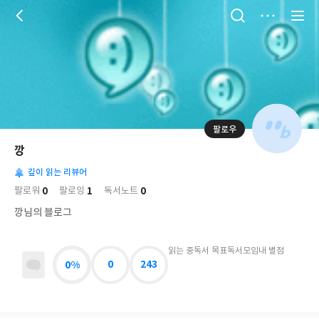
저
장
팔로우
나
의
깡
님
대
사
의
깊이 읽는 리뷰어
표
락
사
사
배
0
1
0
팔로워
팔로잉
독서노트
진
경
락
깡님의 블로그
읽는 중
독서 목표
독서모임
내 별점
0%
0
243