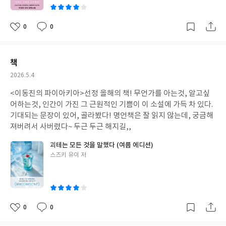
0
0
좋
댓
작
아
글
성
요
일
책
작
2026.5.4
성
<이동진의 파이아키아>선정 올해의 책! 무언가를 아는것, 알고싶
일
어하는것, 인간이 가진 그 근원적인 기쁨이 이 소설에 가득 차 있다.
기대되는 문장이 있어, 골라봤다! 명언책은 잘 읽지 않는데, 궁금해
져버려서 사버렸다~ 두근 두근 해지길,,
괴테는 모든 것을 말했다 (여름 에디션)
글
스즈키 유이 저
쓴
이
0
0
좋
댓
작
아
글
성