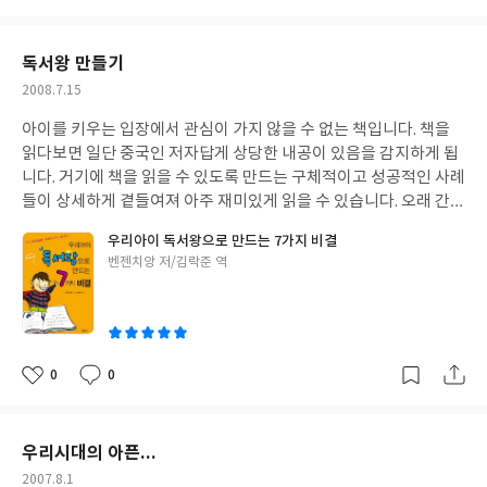
사람들은 사랑을 할 수 있지. 그것이 바로 그들의 불가사의한 비밀이
아
글
성
야.' - '그는 그런 부류의 사람들을 부러워하였는데 그들은 자신들의
요
일
삶에 중요성을 부여할 줄 안다는 사실 때문이었다.' -'매번 도달한
독서왕 만들기
새로운 지식은 자기의 마음속에 오로지 새로운 갈증만을 부채질 하
작
2008.7.15
였다.' - '끝장을 볼때까지 고통을 겪지 않아 해결이 안 된 일체의 것
성
은 다시 되돌아오는 법, 똑같은 고통들은 언제나 되풀이하여 겪게
아이를 키우는 입장에서 관심이 가지 않을 수 없는 책입니다. 책을
일
되어 있는 법이다.'
읽다보면 일단 중국인 저자답게 상당한 내공이 있음을 감지하게 됩
니다. 거기에 책을 읽을 수 있도록 만드는 구체적이고 성공적인 사례
들이 상세하게 곁들여져 아주 재미있게 읽을 수 있습니다. 오래 간만
에 좋은 책을 만났습니다. 우리가 왜 책을 읽어야하는지 구체적인 부
우리아이 독서왕으로 만드는 7가지 비결
분들까지 상세하게 알려줘서 아이들을 가르치려는 분들 뿐만아니
글
벤젠치앙 저/김락준 역
라 책을 좋아하시는 분들에게 열정과 에너지까지 나눠줄 수 있을 듯
쓴
합니다. 이런 책에 자신의 생각을 조금 더해서 깊이있는 사고를 훈련
이
하다보면 자연히 책을 보는 눈과 어떻게 책을 읽는 것이 좋은지에 대
해서 알게 되지 않을까 싶습니다. 꼭 일독 권합니다.
0
0
좋
댓
작
아
글
성
요
일
우리시대의 아픈...
작
2007.8.1