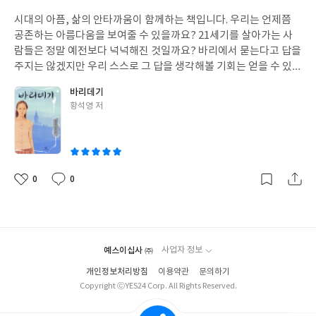
성
시대의 아픔, 삶의 안타까움이 함께하는 책입니다. 우리는 언제쯤
일
공존하는 아름다움을 보여줄 수 있을까요? 21세기를 살아가는 사
람들은 정말 예전보다 넉넉해진 것일까요? 바리에서 묻는다고 답을
주지는 않겠지만 우리 스스로 그 답을 생각해볼 기회는 얻을 수 있지
않을까요? 때가 되면 스스로 그 질문에 답도 해봐야 하지 않을까요?
바리데기
글
황석영 저
쓴
이
0
0
좋
댓
작
아
글
성
요
일
예스이십사 ㈜
사업자 정보
개인정보처리방침
이용약관
문의하기
Copyright ⓒYES24 Corp. All Rights Reserved.