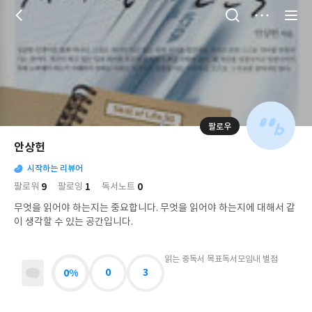
저
장
팔로우
나
의
안상헌
님
대
사
의
시작하는 리뷰어
표
락
사
사
배
9
1
0
팔로워
팔로잉
독서노트
진
경
락
무엇을 읽어야 하는지는 중요합니다. 무엇을 읽어야 하는지에 대해서 같
이 생각할 수 있는 공간입니다.
읽는 중
독서 목표
독서모임
내 별점
0%
0
3