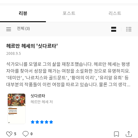
리뷰
포스트
리스트
목
선
전체 (3)
록
택
보
된
기
헤르만 헤세의 '싯다르타'
분
선
류
택
작
2008.9.5
성
석가모니를 모델로 그의 삶을 재창조했습니다. 헤르만 헤세는 평생
일
자아를 찾아서 성장을 해가는 여정을 소설화한 것으로 유명하지요.
'데미안', '나르치스와 골드문트', '황야의 이리', '유리알 유희' 등
대부분의 작품들이 이런 여정을 따르고 있습니다. 물론 그의 생각과
사상의 발전에 따라 주인공들의 삶도 달라졌습니다. 싯다르타에서
싯다르타
는 '사랑'이 그 대답으로 제시 되고 있습니다. 오랜 구도를 통해서 얻
글
헤르만 헤세 저
은 진리는 만물은 하나이고 우리는 그 하나의 만물을 사랑해야 한다
쓴
는 것이었습니다. '사색, 기다림, 단식'밖에 할 줄 모르는 싯다르타
이
가 세속을 만나고 강을 만나고 여자를 만나고 아들을 만나고... 깨달
음을 얻고. 그 과정이 정말 재미있게 펼쳐집니다. 마음의 구도가 필
요하신 분께 일독을 권합니다. 몇 구절 뽑았습니다. - '어린애 같은
5
0
좋
댓
작