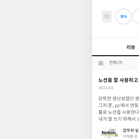
0%
리뷰
선
전체 (7)
택
된
노션을 잘 사용하고
분
류
작
2022.8.6
성
강력한 생산성앱인 생산성 도구 노션! 노션의 기능은 파고들면 파
일
그저 폰, pc에서 연동되는 무거운 메모
툴로 노션을 사용한다. 채용 공고만 봐도 자세한 정보는 회사 홈페이지가 아닌 노션에서 확인하도록 링크를 제
내가 잘 쓰기 위해서 노션을 배워야 할 이유도 
사를 통해 노션이 요즘보다 덜 핫할 때(?ㅎㅎ) 알게되었다. 그때만 해도 음.. 괜찮은데?하고 넘겼다가 슬슬 핫해질 쯤
업무와 일
사용하게 되었는데 간단한 기본 기능을 활용해서 메모나 공부하는 것을 기록하는 용도로 노션을 사용했었다. 그러다
글
이해봄 외 