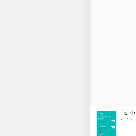
리셋, 다
글
사다인(김
쓴
이