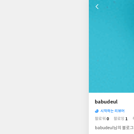
나
의
babudeul
님
사
의
시작하는 리뷰어
락
사
배
0
1
팔로워
팔로잉
경
락
babudeul님의 블로그