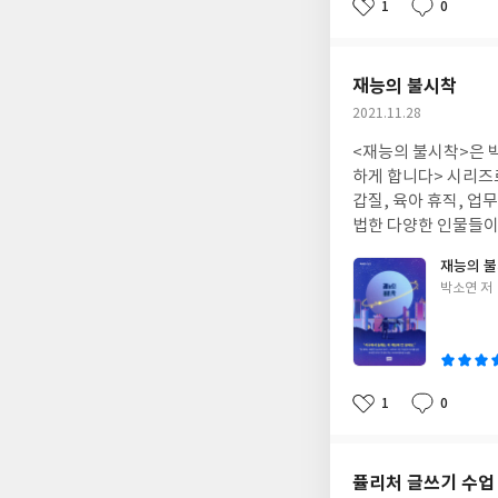
인 관련 업계 종사자라면 더욱 큰 도움이 되지 않을까 생각된다. 업무를 할 때 알게 됐던 신기했던 내
1
0
좋
댓
작
다시 보니 반가웠다. 다시 한 번 익힐 수 있었고 새롭게 알게 되는 부분도 있어서 매우 유용했다. 그림과 함께 설명하기
아
글
성
때문에 더 쉽게 이해할 수 있었다. 디자인, 이렇게 하면 되나요?는 한 권
요
일
탄탄한 디자인 기본기를 갖추고 싶거나 디자인 감각을 높이고 
재능의 불시착
하면 되나요?를 읽어보는 것을 강력하게 추천한다! * 이 책은 제이펍을 통해 책을 제공받아 도서를 읽은 후 쓴 서평입
작
2021.11.28
니다.
성
<재능의 불시착>은 박소연 작가
일
하게 합니다> 시리즈로 10만 직장인의 지지를 
갑질, 육아 휴직, 업무에 대
법한 다양한 인물들이 등장하므로 공감하며 읽을
리를 가졌는가’의 남성
재능의 
빈번하게 벌어질 일이 아닐까 생각된다. 여러 이야기를 통해 공
글
박소연 저
거나 고민이 많은 이
쓴
이
1
0
좋
댓
작
아
글
성
요
일
퓰리처 글쓰기 수업