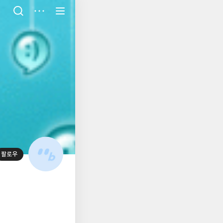
저
장
팔로우
대
표
사
진