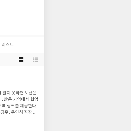
리스트
목
록
보
기
선
택