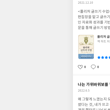
작
2021.12.10
성
<퓰리처 글쓰기 수업>은 
일
편집장을 맡고 글쓰기 코
인 자료화 성과를 기반으로 이 책을 썼다. 책은 스토리, 구조,
문을 통해 글쓰기 방법이 탄탄한 내용으로 설
례를 들어 논픽션 글쓰기에 있어 중요함을 강조
퓰리처 글
수 있는 글쓰기 방법으로 어떠한 글쓰기
글
잭 하트 저
하거나 글을 더 잘 쓰
쓴
이
0
0
좋
댓
작
아
글
성
요
일
나는 가위바위보를
작
2022.6.5
성
왜 그렇게 느꼈는지 모르겠지만 처음 이 책의 제목을 봤을 때 소설책일 거라 
일
썼다는 것, 내가 쓰고 싶은 글과 비슷한 것