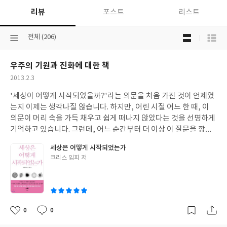
리뷰
포스트
리스트
목
선
전체 (206)
록
택
보
된
기
우주의 기원과 진화에 대한 책
분
선
류
택
작
2013.2.3
성
'세상이 어떻게 시작되었을까?'라는 의문을 처음 가진 것이 언제였
일
는지 이제는 생각나질 않습니다. 하지만, 어린 시절 어느 한 때, 이
의문이 머리 속을 가득 채우고 쉽게 떠나지 않았다는 것을 선명하게
기억하고 있습니다. 그런데, 어느 순간부터 더 이상 이 질문을 깡그
리 잊어버렸습니다. 그 때가 언제인지도 잘 기억이 나질 않습니다.
세상은 어떻게 시작되었는가
세상의 근원에 대한 호기심은 원초적인 것이지만, 아무도 그 답을
글
크리스 임피 저
줄 수가 없기 때문에 아이들은 점점 관심의 대상이 현실적인 것으로
쓴
옮겨지나 봅니다. 이 책의 제목 '세상은 어떻게 시작되었는가'는 참
이
으로 큰 철학적, 과학적 의미를 가지고 있습니다. 독실한 신앙을 갖
고 있는 사람이라면 자신있게 이에 대한 답을 하겠지만, 그렇지 않
은 사람들은 그냥 막막하기만 할 뿐 일 것입니다. 이 책의 지은이는
0
0
좋
댓
작
천문학과 우주생물학의 저명한 학자입니다. 우주생물학이란 생소
아
글
성