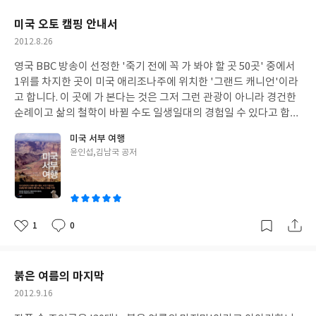
인의 감성이 느껴졌습니다. 누구나 비슷한 경험이겠지만, 지은이도
요
일
는 시간 등 잠시 비는 시간을 활용하는 방법을 알려 줍니다. 제5강
어릴 적 학교에서 지구상에 세 가지 인종이 있다고 배웠습니다. 그런
미국 오토 캠핑 안내서
'여가시간을 활용하는 법'은 일 이외에 쓸 시간을 확보하는 법과 가
데, '백인종, 흑인종, 황인종' 이렇게 편의적으로 나눈 구분이 뉴욕
작
2012.8.26
족과 함께 하는 여가시간을 갖는 방법을 설명하고 있습니다. 이 책은
에서는 별로 무의미하다고 합니다. 뉴욕에서 날마다 마주치게 되는
성
꼭 직장인이 아니더라도 시간을 효율적으로 관리하고 싶은 생각이
사람들을 보면 이 세 가지 유형으로 나눌 수 없는 경우가 많기 때문
영국 BBC 방송이 선정한 '죽기 전에 꼭 가 봐야 할 곳 50곳' 중에서
일
있는 사람들이 읽으면 도움이 될 것 같습니다.
입니다. 뉴욕에서 사람들은 자신의 정체성을 피부 색깔에 기대지 않
1위를 차지한 곳이 미국 애리조나주에 위치한 '그랜드 캐니언'이라
고, 국가에 기대지 않고, 부모에게도 기대지 않습니다. 자신과 피부
고 합니다. 이 곳에 가 본다는 것은 그저 그런 관광이 아니라 경건한
색이 같은 사람을 만나는 것이 더 힘든 곳에서, 뉴욕 사람들은 '다
순례이고 삶의 철학이 바뀔 수도 일생일대의 경험일 수 있다고 합니
름'을 당연한 것으로 받아들입니다. 그래서, 지은이는 이렇게 이야
다. 이렇게 극찬을 받는 그랜드 캐니언은 세계에서 가장 큰 협곡이고
미국 서부 여행
기합니다. "모두가 똑같은, 종종 똑같아야만 하는 땅에서 온 나는,
그 곳의 장관은 이미 사진이나 영상물로 접한 적이 있기 때문에 대략
글
윤인섭,김남국 공저
그래서 다름을 인정하는 이들의 넉넉한 시선이 부럽다. 다른 것은 틀
감이 잡히지만 실제로 그 곳을 보면 어떤 느낌이 들지 궁금합니다.
쓴
린 것이 아니다." 이 말이 참 마음에 와 닿았습니다. 뉴욕이 세계 제
미국은 문명의 구조물 뿐 아니라 자연 그 자체도 거대하기만 합니다.
이
일의 도시라는 것은 하늘 높이 치 솟은 빌딩 숲 때문이 아니라 이러
곳곳을 국립공원으로 지정하여 보호하고 있습니다. 미국인들은 국
한 관용의 마음을 가진 사람들이 사는 곳이기 때문일 것입니다. 저도
립공원을 독립선언서 만큼이나 자랑스럽게 여긴다고 합니다. 아름
뉴욕에서 살아 보고픈 소망이 있습니다. 스쳐 지나가는 여행자가 아
다운 대지를 그들만이 아닌 세계 모든 사람들을 위해 남겨 놓고 보호
1
0
좋
댓
작
니라 그리 오랜 시간이 아니더라도 뉴욕에 정주하여 뉴욕의 공기를
하자는 민주주의의 정신을 그 바탕에 깔고 있기 때문입니다. 미국 국
아
글
성
호흡하고 싶습니다. 이 책 매 페이지마다 들어있는 뉴욕의 풍광을 담
립공원의 기틀을 다져 국립공원의 아버지로 추앙받는 '스티븐 매
요
일
은 사진들을 보면서 그 날을 꿈꾸어 봅니다.
서'는 '최대한 많은 사람들이 국립공원을 찾아서 자연을 즐기고 재
붉은 여름의 마지막
충전할 수 있어야 한다'는 철학을 가지고 있었습니다. 그래서, 현재
작
2012.9.16
도 미국의 국립공원 년간 이용권은 고작 80달러이고, 미국인과 외
성
국인의 차별도 없다고 합니다. 미국의 국립공원은 '자동차의', '자동