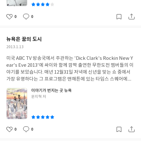
퇴근시간 등을 빼고 나면 정작 자기자신에게 할애할 수 있는 시간이
로 어머니에게 폭력을 일삼았고, 어느 날 그런 아버지의 손에 어머
라고는 하루에 2시간 정도 밖에 안 된다고 합니다. 이러한 사실에 대
니를 잃게 됩니다. 비정의 아버지는 마치 짐승같은 생활을 하던 소녀
해 심각하게 고민해 본다면 하루 2시간 밖에 안 되는 소중한 자기 시
0
0
좋
댓
작
를 돈 몇 푼에 읍내 식당에 팔아 버립니다. 이름도 없이 비참한 나날
간을 아무렇게나 흘려 보낼 수는 없을 것입니다. 이는 비단 직장인
아
글
성
을 보내던 소녀는 손님으로 만난 한 군인에게 '정경숙'이라는 이름
뿐 아니라 자기사업을 하는 사람이던 집에서 가사활동만 하는 전업
요
일
과 시집 한 권을 선물받게 됩니다. 그로부터 소녀는 가슴 속 깊은 곳
주부에게도 동일하게 해당될 것입니다. 이 책은 이렇게 소중한 시간
뉴욕은 꿈의 도시
에 감추어졌던 감정을 토해내고, 생채기 투성이 내면의 상처를 치유
을 잘 관리하고 싶은 사람들을 위해 간단한 스케줄 관리에서부터 개
작
2013.1.13
하기 위해 시를 쓰기 시작합니다. 자신이 겪은 구구절절한 아픈 기억
인적인 시간을 활용하는 방법까지 손쉽게 실천할 수 있는 방법을 설
성
들을 아름답고 처절한 작품으로 승화시킨 시인에게 독자들은 열광
명하고 있습니다. 총 5강으로 구성되어 있는데, 제1강은 '시간에 대
미국 ABC TV 방송국에서 주관하는 'Dick Clark's Rockin New Y
일
하게 됩니다. 어느새 베스트셀러 작가로 성공한 시인을 우연히 강연
한 사고방식'입니다. 누구에게나 동일한 하루 24시간이지만 자기만
ear's Eve 2013'에 싸이와 함께 깜짝 출연한 무한도전 멤버들의 이
회에서 만나게 된 두 남자는 시인의 기억을 탐색하고 그 이면에 숨겨
의 판단기준에 따라 시간을 사용하자는 내용과 시간 낭비를 막는
야기를 보았습니다. 매년 12월31일 저녁에 신년을 맞는 쇼 중에서
진 또 다른 진실을 알게 된다는 이야기입니다. 자기가 직접 경험했던
법, 일의 성격에 따라 시간을 배분하는 법, 같은 시간이라도 가치있
가장 유명하다는 그 프로그램은 맨해튼에 있는 타임스 스퀘어에서
그 선명했던 기억들도 세월이 흘러가면서 그렇게 왜곡되고 변질되
게 쓰는 법 등을 구체적으로 설명하고 있습니다. 제2강은 '시간에 투
진행된다고 합니다. 그 해 가장 'Hot'했던 스타들의 공연이 이어지
어, 자기가 기억하고 싶은 대로 기억하게 된다는 작품의 주제가 요
이야기가 번지는 곳 뉴욕
자하라'입니다. 시간에 투자한다는 것은 즐겁게 일할 수 있게 도와
고, 마침내 신년을 알리는 카운트다운이 시작되면 마치 세상의 중심
즘의 세태에 무엇인가 의미를 던지고 있습니다.
글
문지혁 저
주는 도구를 활용하는 방법을 제시합니다. 그리고, 무엇보다 자기가
이 바로 이 곳인 것 같은 느낌이 듭니다. 여기가 바로 뉴욕입니다. 이
쓴
좋아하는 일이나 자신의 가치관에 맞게 시간을 사용함으로써 같은
책은 'In the blue'라는 여행 에세이 시리즈의 11번째 책입니다. 이
이
시간을 사용하더라도 다른 사람들보다 더 만족감을 느낄 수 있다는
시리즈를 전부 다 읽은 것은 아니지만 이전에 몇 권 보았던 책들과
점을 강조합니다. 제3강 '업무시간을 어떻게 활용할 것인가?'는 주
이 책은 느낌이 좀 다릅니다. 전작들이 그 도시에서 그리 오래 머물
로 직장인들이 업무시간 활용을 극대화하기 위한 여러 가지 노하우
지 못한 여행자의 시각으로 탄생한 글이었던 느낌이었는데, 이 책은
0
0
좋
댓
작
를 소개하고, 제4강 '이동시간을 활용하는 법'은 일상생활을 하면서
지은이가 뉴욕에서 유학 생활을 했기 때문인지 여행자보다는 생활
아
글
성
날마다 경험하는 버스나 전철을 기다리는 시간, 약속상대를 기다리