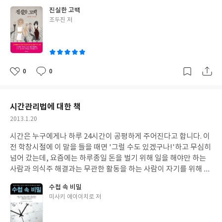
대해서도 두 페이지를 할애해 자세히 설명하고 있습니다 그리고, 비
해 짐을 느낍니다. 지은이는 사람들이 살아오면서 저지른 이런 저런
하고 주기적으로 꾸준히 올바른 방법으로 연습을 하면 재능이 단련
진실한 고백
싸고 특별한 천에 의지한 아름다움보다 흔한 천으로 패치워크 할 수
잘못들에 대해 두고 두고 죄의식을 느끼고 괴로워하기 보다는 이를
되고 최고가 될 수 있다는 확신을 과학적으로 증명해준다는 점에서
글
조두진 저
있게 한 것도 마음에 듭니다. 이런 점에서 참 실용적인 책이라 할 수
합리화시켜 버리고 마음의 편안을 얻는 경향이 있음을 지적합니다.
쓴
설득력이 있습니다.
있습니다. 여러 나라를 여행하면서 들려주는 지은이의 이야기 또한
그래서, 그 합리화의 과정에서 기억은 조작되고 왜곡되어 집니다.
이
소소한 재미를 줍니다. 지은이의 말처럼 퀼트는 작은 천을 이어서 만
이 작품집에 등장하는 인물들도 기억하고 싶은 대로만 기억하고 있
드는 것이지만 동시에 작은 시간을 이어서 만드는 것인지도 모르겠
습니다. 첫 번째 단편 '끼끗한 여자'를 읽으며 놀라운 경험을 했습니
습니다. 촘촘하게 바느질된 퀼트는 보는 사람을 미소짓게 하는 힘이
다. 이야기 자체는 그다지 특별하지 않았습니다. 한 때 잘 나갔던 아
0
0
좋
댓
작
있습니다. 그래서, 저도 퀼트를 좋아합니다. 이 책은 퀼트에 관심이
이돌 그룹의 핵심 멤버였던 여자가 갑자기 잠적해 버린 사건에 대해
아
글
성
있는 분들이 입문용으로 보기 적당합니다. 그래서 이 책에 대한 저의
7년이 지난 지금, 한 기자가 그 진실을 파고 들어간다는 이야기입니
요
일
평가는 '초보 때 사서 숙련될수록 더 자주 보게 될 책이고, 숙련자에
다. 제가 좋아하는 추리적인 기법이 이야기 저변에 깔려 있어 제법
시간관리법에 대한 책
게도 두고 두고 참고로 할 수 있는 책'이라는 것입니다.
흥미로웠다는 것 외에는 충분히 예상 가능한 이야기 전개였습니다.
작
2013.1.20
그런데, 제가 깜짝 놀란 이유는 딴데 있었습니다. 바로 제목입니다.
성
서평을 쓰기 직전까지 저는 이 단편의 제목이 '깨끗한 여자'로 착각
시간은 누구에게나 하루 24시간이 공평하게 주어진다고 합니다. 이
일
하고 있었습니다. 한 번도 '끼끗한 여자'라고 인식하지 못했습니다.
전 학창시절에 이 말을 들을 때면 '그럴 수도 있겠구나!'하고 무심히
그러니, '끼끗한'이 '깨끗한'의 오타이거니 하는 생각도 전혀 없었
넘어 갔는데, 요즘에는 하루종일 돈을 벌기 위해 일을 해야만 하는
습니다. 참고로 '끼끗하다'는 '생기있고 깨끗하다. 싱싱하고 길차
사람과 의식주 해결과는 무관한 활동을 하는 사람이 자기를 위해 사
다'라는 뜻이라고 합니다. 정말 사람들은 자기가 보고 싶은 대로 보
용할 수 있는 시간이 동일할 수 있을까? 의문이 생깁니다. 이러한 제
수첩 속 비밀
고, 기억하고 싶은 대로 기억하는 경향이 있나 봅니다. 여섯 편의 단
생각을 대변하듯 시간이 돈이 되고 권력이 되는 먼 미래를 배경으로
글
미사키 에이이치로 저
편 중에서 가장 눈길이 갔던 작품은 '시인의 탄생'이었습니다. 열 서
하는 SF영화가 나오기도 하였습니다. 지은이에 따르면 회사에 얽매
쓴
너 살이 넘을 때까지 제대로 이름도 없이 깊은 산골 오두막에서 아버
여 있는 직장인들의 경우는 업무시간 외에 수면시간, 식사시간, 출
이
지와 단 둘이 살았던 소녀가 있었습니다. 전과자였던 아버지는 때때