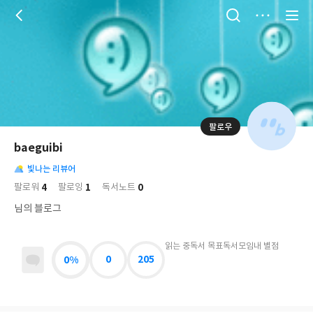
저
장
팔로우
나
의
baeguibi
님
대
사
의
빛나는 리뷰어
표
락
사
사
배
4
1
0
팔로워
팔로잉
독서노트
진
경
락
님의 블로그
읽는 중
독서 목표
독서모임
내 별점
0%
0
205