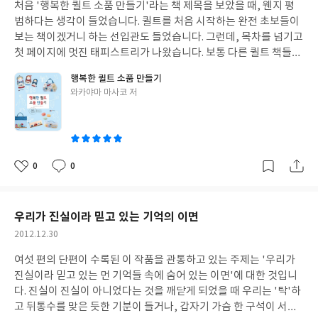
하면 실패할 가능성이 높고, 잘못된 방법으로 연습하면 그냥 시간을
처음 '행복한 퀼트 소품 만들기'라는 책 제목을 보았을 때, 웬지 평
일
허비하는 것이나 다름이 없다고 강조합니다. 그래서, 뇌 과학에 기
범하다는 생각이 들었습니다. 퀼트를 처음 시작하는 완전 초보들이
반하여 뇌가 즉각적으로 반응하는 연습법이 있음을 밝히고, 이 제대
보는 책이겠거니 하는 선입관도 들었습니다. 그런데, 목차를 넘기고
로 된 연습 방법에 꾸준히 반복적으로 연습하다 보면 자기가 세운 목
첫 페이지에 멋진 태피스트리가 나왔습니다. 보통 다른 퀼트 책들이
표에 이르게 된다는 것입니다. 이 책은 총 3부로 구성되어 있습니다.
그렇듯 작가의 솜씨를 자랑하려고 넣은 것이라 생각했습니다. 너무
행복한 퀼트 소품 만들기
제1부 '뇌를 알면 바꿀 수 있다'에서는 먼저 머릿속 신경세포의 특
예쁘고 멋져서 따라 해보고 싶지만, 감히 엄두도 내지 못하는 전문
글
와카야마 마사코 저
징을 살펴봅니다. 그리고, 자기 주장의 기본틀이 신경세포 한 개 한
가들의 퀼트 작품 말입니다. 그런데, 지은이는 바로 옆 페이지에 블
쓴
개의 연결 방법에 중점을 둘 것임을 먼저 설명하고, 뇌는 자극과 반
럭을 나누어 번호를 붙여 놓았습니다. 놀랍게도 이 책은 전시회에서
이
복에 반응한다는 점을 사례와 설명을 통해 강조하고 있습니다. 제2
나 구경할 수 있는 전문가의 태피스트리를 독자들이 따라 만들 수 있
부는 '뇌가 좋아하는 연습은 따로 있다'입니다. 여기에서는 뇌세포
도록 설명해 놓았습니다. 경험있는 퀼터라면 한 블록씩 만들어 원하
의 확장성에 대한 이해를 바탕으로 한 올바른 연습방법에 대한 일반
는 크기의 태피스트리를 만들 수 있고, 초보 퀼터라면 한 블록만 응
0
0
좋
댓
작
론을 설명하고 있습니다. 작은 목표부터 세우기, 계속 반복하기, 명
용한 다양한 소품을 만들 수 있도록 도와줍니다. 퀼트를 시작한 지 1
아
글
성
확한 동기와 반복 시스템을 가동하기, 목표를 머리 속에 새기기, 실
5년이 넘었지만, 이런 책은 처음 보았습니다. (이는 제가 퀼트 책을
요
일
패가 아니라 피드백으로 인식하기 등이 바로 그것입니다. 제3부 '이
많이 보지 않았다는 것도 어느 정도 관계가 있습니다) 요즘엔 기본
우리가 진실이라 믿고 있는 기억의 이면
제 제대로 된 연습이다'에서는 자신이 개인적으로 경험했던 운동 연
패치워크와 퀼팅에 다양한 재료와 기법을 같이 사용하고 있다는 것
작
2012.12.30
습, 영어 학습, 기억 연습, 생각 연습 등에 대한 구체적 방법을 소개
을 퀼트를 하시는 분들은 아실 것입니다. 잡지나 블로그에서 구경은
성
합니다. 이 책은 자기계발에 대한 책이지만, 뇌신경 의학자인 지은
했으나, 새로 배우자니 어렵고 책을 사자니 망설여졌는데, 이 책은
여섯 편의 단편이 수록된 이 작품을 관통하고 있는 주제는 '우리가
일
이의 전공을 살려 뇌를 제대로 알고 그에 맞는 방법대로 학습해야 제
그런 요구 또한 만족시켜 줍니다. 헤링본 스티치나 레이지데이지 스
진실이라 믿고 있는 먼 기억들 속에 숨어 있는 이면'에 대한 것입니
대로 성공한다는 점을 강조하면서, 뇌신경 연결을 확장시킬 수 있는
티치로 수를 놓거나 펠트를 이용하는 것부터, 천과 니트로 된 모티
다. 진실이 진실이 아니었다는 것을 깨닫게 되었을 때 우리는 '탁'하
연습법, 노력들이 머릿속에 새겨지는 방법, 99%의 숨은 재능을 꺼
브를 만드는 법까지 소개하고 있기 때문입니다. 게다가 니들 펀치에
고 뒤통수를 맞은 듯한 기분이 들거나, 갑자기 가슴 한 구석이 서늘
내는 방법 등을 제안하고 있습니다. 무엇보다도 올바른 목표를 설정