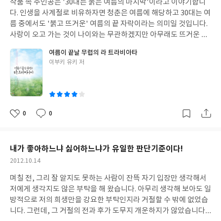
작품 속 주인공은 '30대는 붉은 여름의 마지막'이라고 이야기합니
일
차에 의한', '자동차를 위한' 곳이라고 합니다. 이렇게 자동차 친화
다. 인생을 사계절로 비유하자면 청춘은 여름에 해당하고 30대는 여
적인 국립공원을 여행하기 위한 가장 좋은 방법은 오토캠핑입니다.
름 중에서도 '붉고 뜨거운' 여름의 끝 자락이라는 의미일 것입니다.
이 책은 미국 서부 지역에 있는 국립공원을 여행하는데 도움을 주기
사랑이 오고 가는 것이 나이와는 무관하겠지만 아무래도 뜨거운 사
위한 안내 가이드입니다. 빙하와 화산이 동거하는 '로키 산맥', 요세
랑은 청춘기와 가까울 것입니다. 이 소설은 마흔을 눈 앞에 두고 있
여름이 끝날 무렵의 라 트라비아타
미티가 있는 '시에라 네바다 사막', 서부 영혼의 원천인 '그랜드 서
는 동갑내기 남녀의 사랑 이야기입니다. 이미 한 차례 사랑이 휩쓸고
글
이부키 유키 저
클', 그리고 '뉴 멕시코와 텍사스' 등 크게 네 지역으로 구분하여 15
지나간 두 사람에게 뜨거운 사랑에 대한 희망이나 환상 따위는 없습
쓴
개 국립공원을 소개하고 있습니다. 미국 국립공원 오토캠핑을 위한
니다. 하지만, 사랑의 바람은 조금씩 두 사람에게 다가와 몸을 쓸고
이
유용한 팁을 잘 정리하여 렌트카 예약은 어떻게 해야 하는지, 준비
지나갑니다. 여자는 제대로 학교를 끝내지도 못하고 어린 나이에 결
물은 무엇인지, 캠핑장 이용은 어떻게 하는지 등 뿐 아니라, 각 국립
혼을 하였지만, 사고로 아들을 바다에서 잃고, 얼마 후 남편까지 외
공원마다 마련되어 있는 캠핑장 정보, 부대시설 정보 등을 꼼꼼하게
지에서 불행한 죽음을 맞습니다. 그녀는 여름이면 가족의 추억이 서
0
0
좋
댓
작
소개하고 있습니다. 캠핑카 여행을 꿈 꾸는 독자라면 이 책이 그 꿈
린 한적한 바닷가 마을에서 보냅니다. 남자는 순탄하게 엘리트 코스
아
글
성
을 더욱 키울 수 있을 것 같습니다. 특히, 책 속에 풍부하게 수록된 사
를 거친 후 은행원으로 일하고 있지만 어느 날부터 몸과 마음에 이상
요
일
진들은 전문작가가 찍은 사진답게 너무나 아름답고 장관입니다. 사
을 느낍니다. 그는 돌아가신 어머니의 별장을 정리하기 위해 6주 휴
내가 좋아하느냐 싫어하느냐가 유일한 판단기준이다!
진만 보아도 만족합니다.
가를 얻어 바닷가 마을에 오게 됩니다. 어른들의 연애소설이라고 책
작
2012.10.14
소개에 나오지만 아직 채 마흔도 되지 않은 주인공들의 사랑 이야기
성
가 그다지 '어른'들의 연애스럽지는 않습니다. 소설 속 주인공의 연
며칠 전, 그리 잘 알지도 못하는 사람이 잔뜩 자기 입장만 생각해서
일
애 감정은 마치 초등학생들의 그것과 같습니다. 주인공을 정서를 비
저에게 생각지도 않은 부탁을 해 왔습니다. 아무리 생각해 보아도 일
유하면 아래와 같을 것입니다. '새로 짝이 된 소년은 얼굴이 하얗고
방적으로 저의 희생만을 강요한 부탁인지라 거절할 수 밖에 없었습
손가락이 길쭉하여 어딘지 곱게 자란 티가 나는 우등생입니다. 그런
니다. 그런데, 그 거절의 전과 후가 도무지 개운하지가 않았습니다.
데, 소녀는 무엇하나 내세울 것이 없는 보통 아이입니다. 소녀는 '소