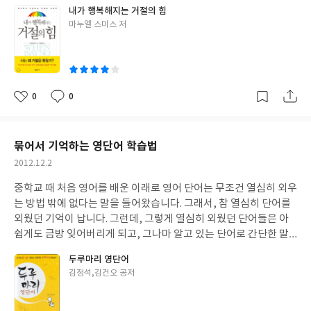
부탁도 그렇지만, 거절도 우리의 마음을 불편하게 하는 행동인 것
내가 행복해지는 거절의 힘
년의 세계'에 대해 한 없는 동경을 갖고 있지만 그 세계에 발을 내딛
같습니다. 미국에서 200만 부가 넘게 팔린 베스트셀러인 이 책은 인
글
마누엘 스미스 저
기가 두렵습니다. 소년은 처음에는 소녀가 마땅찮았습니다. 아니,
간 관계에서 발생하는 커뮤니케이션의 문제로 고민하는 수많은 사
쓴
무관심했다는 감정이 더 가까울 것입니다. 그런데, 남들이 보기에
람들에게 실제적인 도움을 준 전설적인 책이라고 합니다. 책의 서두
이
어느 하나 빠지는 것이 없어 보이는 소년이자만, 정작 소년은 행복
에는 '자기주장 권리선언 10계명'이 나옵니다. "(1)당신은 스스로
하지가 않습니다. 소년의 마음은 반쯤 닫힌 채 누군가 활짝 그 문을
판단할 권리가 있다. (2)당신은 이유를 말하지 않을 권리가 있다. (3)
열어 주기를 기다리고 있습니다.' 이제 곧 마흔이 되는 남녀들의 이
당신은 스스로 책임질 권리가 있다. (4)당신은 마음을 바꿀 권리가
0
0
좋
댓
작
야기라고 하기에는 너무 예쁘게만 이야기가 전개되는 것이 이 소설
있다. (5)당신은 실수를 저지를 권리가 있다. (6)당신은 "잘 모르겠
아
글
성
의 장점이자 단점인 것 같습니다.
다"고 말할 권리가 있다. (7)당신은 타인의 호의를 거절할 권리가 있
요
일
다. (8)당신은 비논리적으로 결정할 권리가 있다. (9)당신은 남을 이
묶어서 기억하는 영단어 학습법
해하지 않을 권리가 있다. (10)당신은 "관심없어"라고 말할 권리가
작
2012.12.2
있다." 지은이는 이 10계명이 자기의 감정과 행동을 판단하는 가장
성
기본적인 기준이 되어야 한다고 합니다. 이것이야말로 자기를 표현
중학교 때 처음 영어를 배운 이래로 영어 단어는 무조건 열심히 외우
일
하고, 다른 사람의 비난과 조작으로부터 자신을 보호하는 기술이라
는 방법 밖에 없다는 말을 들어왔습니다. 그래서, 참 열심히 단어를
는 것입니다. 사람이 살아가면서 수 없이 많이 발생하는 문제와 갈등
외웠던 기억이 납니다. 그런데, 그렇게 열심히 외웠던 단어들은 아
은 피할 수 없는 것이지만, 이러한 문제를 야기하는 사람들에 대처
쉽게도 금방 잊어버리게 되고, 그나마 알고 있는 단어로 간단한 말
하는 방법을 배우는 것이 중요하고, 지은이가 이 책을 쓴 이유도 여
조차도 제대로 못해 쩔쩔 매는 것이 현실이었습니다. 이제 시험을 위
두루마리 영단어
기에 있다고 합니다. 지은이는 무엇보다도 '내가 좋으냐 싫으냐'를
한 영어 공부는 더 이상 할 필요가 없는 지금, 아이의 영어 공부를 위
글
김정석,김건오 공저
판단기준으로 삼으라고 말합니다. 모든 일에 옳고 그름의 잣대를 들
해 이런 저런 영어책들을 보곤 합니다. 이 책은 영어 단어를 효과적
쓴
이대지 말라고도 충고합니다. 왜냐하면 절대적으로 옳고 그른 도덕
으로 익힐 수 있도록 하는 목적으로 나온 책입니다. 이 책에서 표제
이
적 가치란 애초 존재하지 않기 때문이기 때문입니다. 지은이의 주장
어로 나오는 90개 단어는 컴퓨터를 활용하여 방대한 영어의 텍스트