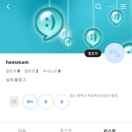
저
장
팔로우
나
의
heesmam
님
대
사
0
1
0
의
팔로워
팔로잉
독서노트
표
락
사
사
배
님의 블로그
진
경
락
읽는 중
독서 목표
독서모임
내 별점
0%
0
0
리스트
리뷰
포스트