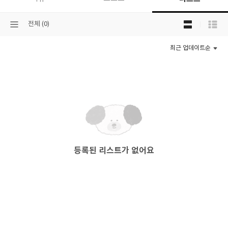
목
선
전체 (0)
록
택
보
된
기
최근 업데이트순
분
선
류
택
등록된 리스트가 없어요