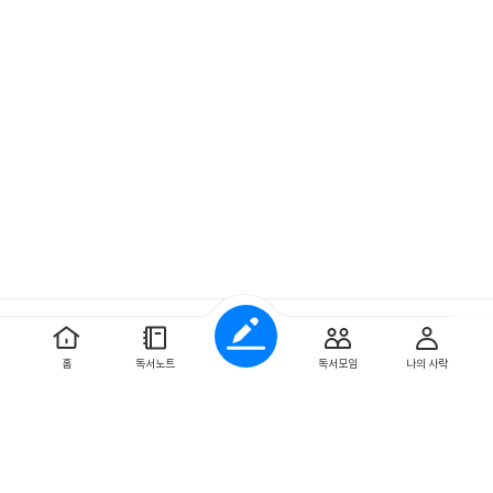
예스이십사 ㈜
사업자 정보
홈
독서노트
독서모임
나의 사락
개인정보처리방침
이용약관
문의하기
Copyright ⓒYES24 Corp. All Rights Reserved.