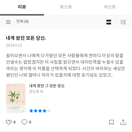
리뷰
포스트
리스트
목
선
전체 (8)
록
택
보
된
기
내게 왔던 모든 당신.
분
선
류
택
작
2024.5.15
성
살아오면서 나에게 다가왔던 모든 사람들에게 한마디 이상의 말을
일
건낼수는 없었겠지만 이 사집을 읽으면서 대리만족을 누릴수 있을
까라는 생각에 이 작품을 선택하게 되었다. 시인이 바라보는 세상은
범인인 나와 얼마나 차이가 있을지에 대한 호기심도 있었고..
내게 왔던 그 모든 당신
글
안도현 저
쓴
이
0
0
좋
댓
작
아
글
성