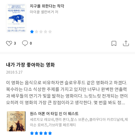
지지하면서 후쿠시마 사고로 인해서 가장 크게 노출된 사람들조차
지구를 위한다는 착각
방사능에 건강의 영향을 받지 않았다고 주장한다. 이 부분에서 나는
글
마이클 셸런버거 저
이 작가가 일본의 로비를 받고 있는 사람이라는 의심을 지울수가 없
쓴
었다.
더이상은 읽을수가 없어서 중고책방에 팔았다. 돈아깝고 시간
이
아까운 경험이었다..
3
0
좋
댓
작
아
글
성
요
일
내가 가장 좋아하는 영화
작
2010.5.27
성
이 영화는 음식으로 비유하자면 슬로우푸드 같은 영화라고 하겠다.
일
복수라는 다소 식상한 주제를 가지고 있지만 너무나 완벽한 연출력
과 배우들의 연기가 빛을 발하는 영화이다. 느릿느릿 전개되는 면이
오히려 이 영화의 가장 큰 장점이라고 생각한다. 몇 번을 봐도 정말
감탄하지 않을 수 없는 영화이다..
원스 어폰 어 타임 인 더 웨스트
글
세르지오 레오네,헨리 폰다,찰스 브론슨,클라우디아 카르디날레,제
쓴
이슨 로바즈,가브리엘 페르제티
이