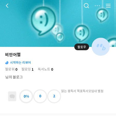
저
장
팔로우
나
의
비만어쩔
님
대
사
의
시작하는 리뷰어
표
락
사
사
배
0
1
0
팔로워
팔로잉
독서노트
진
경
락
님의 블로그
읽는 중
독서 목표
독서모임
내 별점
0%
0
2