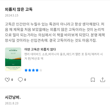
요
일
외롭지 않은 고독
작
2024.5.15
성
고독은 인간만이 누릴수 있는 특권이 아니라고 항상 생각해왔다. 처
일
음 채 제목을 처음 보았을때는 외롭지 않은 고독이라는 것이 논리적
으로 밀이 되는가라는 의심에서 이 책을 바라보게 되었다. 분명 제목
장사일 것이라는 선입견속에. 결국 고독이라는 것도 마음가집.
어떤 고독은 외롭지 않다
글
헨리 데이비드 소로,버지니아 울프,에드거 앨런 포 등저/재커리 시
쓴
거 편/박산호 역
이
0
0
좋
댓
작
아
글
성
요
일
시간낭비.
작
2021.8.23
성