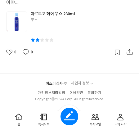
이야....
아르드포 헤어 무스 230ml
글
무스
쓴
이
0
0
좋
댓
작
아
글
성
요
일
예스이십사 ㈜
사업자 정보
개인정보처리방침
이용약관
문의하기
Copyright ⓒYES24 Corp. All Rights Reserved.
홈
독서노트
독서모임
나의 사락