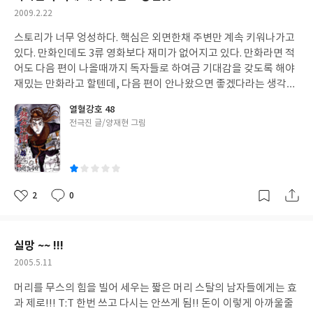
작
2009.2.22
성
스토리가 너무 엉성하다. 핵심은 외면한채 주변만 계속 키워나가고
일
있다. 만화인데도 3류 영화보다 재미가 없어지고 있다. 만화라면 적
어도 다음 편이 나올때까지 독자들로 하여금 기대감을 갖도록 해야
재밌는 만화라고 할텐데, 다음 편이 안나왔으면 좋겠다라는 생각마
저 든다. 이 만화가 완결되려면 적어도 최소한 10년은 지나야 할듯
열혈강호 48
하다. 작가들이 이 만화로 평생을 먹고 살려는 의도가 다분해서 너무
글
전극진 글/양재현 그림
짜증난다. 더이상 보지 않으려 한다. 완결되지 않는 한...
쓴
이
2
0
좋
댓
작
아
글
성
요
일
실망 ~~ !!!
작
2005.5.11
성
머리를 무스의 힘을 빌어 세우는 짧은 머리 스탈의 남자들에게는 효
일
과 제로!!! T:T 한번 쓰고 다시는 안쓰게 됨!! 돈이 이렇게 아까울줄