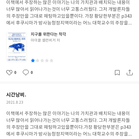
이책에서 주장하는 많은 이야기는 나의 가치관과 배치되는 내용이
일
너무 많아서 읽어나가는것이 너무 고통스러웠다. 그저 개발론자들
의 주장만을 그대로 재탕하고있을뿐이다. 가장 황당한부분은 p343
에서 후쿠시마가 방사능청정지역이라는 어느 대학교수의 주장을
지지하면서 후쿠시마 사고로 인해서 가장 크게 노출된 사람들조차
지구를 위한다는 착각
방사능에 건강의 영향을 받지 않았다고 주장한다. 이 부분에서 나는
글
마이클 셸런버거 저
이 작가가 일본의 로비를 받고 있는 사람이라는 의심을 지울수가 없
쓴
었다. 더이상은 읽을수가 없어서 중고책방에 팔았다. 돈아깝고 시간
이
아까운 경험이었다..
0
0
좋
댓
작
아
글
성
요
일
시간낭비.
작
2021.8.23
성
이책에서 주장하는 많은 이야기는 나의 가치관과 배치되는 내용이
일
너무 많아서 읽어나가는것이 너무 고통스러웠다. 그저 개발론자들
의 주장만을 그대로 재탕하고있을뿐이다.
가장 황당한부분은 p343
에서 후쿠시마가 방사능청정지역이라는 어느 대학교수의 주장을