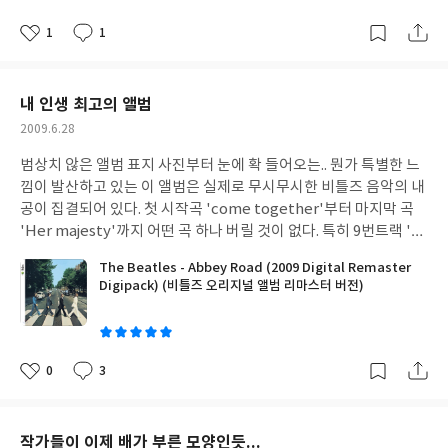
1
1
좋
댓
작
아
글
성
요
일
내 인생 최고의 앨범
작
2009.6.28
성
범상치 않은 앨범 표지 사진부터 눈에 확 들어오는.. 뭔가 특별한 느
일
낌이 발산하고 있는 이 앨범은 실제로 무시무시한 비틀즈 음악의 내
공이 집결되어 있다. 첫 시작곡 'come together'부터 마지막 곡
'Her majesty'까지 어떤 곡 하나 버릴 것이 없다. 특히 9번트랙 'u
never give me your money'부터 16번 'the end'까지는 완벽
The Beatles - Abbey Road (2009 Digital Remaster
구성 그 자체이다. 비틀매니아로써 생각하기에 다른 앨범도 모두 좋
Digipack) (비틀즈 오리지널 앨범 리마스터 버전)
지만 그래도 나에게는 이 앨범이 최고다....
글
쓴
이
0
3
좋
댓
작
아
글
성
요
일
작가들이 이제 배가 부른 모양인듯...