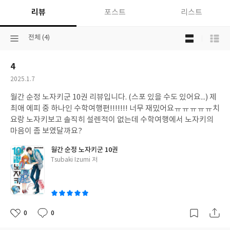
리뷰
포스트
리스트
목
선
전체 (4)
록
택
보
된
기
4
분
선
류
택
작
2025.1.7
성
월간 순정 노자키군 10권 리뷰입니다. (스포 있을 수도 있어요...) 제
일
최애 에피 중 하나인 수학여행편!!!!!!! 너무 재밌어요ㅠㅠㅠㅠㅠ치
요랑 노자키보고 솔직히 설렌적이 없는데 수학여행에서 노자키의
마음이 좀 보였달까요?
월간 순정 노자키군 10권
글
Tsubaki Izumi 저
쓴
이
0
0
좋
댓
작
아
글
성