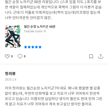
월간 순정 노자키군 08권 리뷰입니다. (스포 있을 지도..) 표지를 보
일
면 색깔이 칠해져있는데 개인적으로 흑백이 그림이 더 이쁜거 같습
니다. 근데 다 커플로 이뤄져있는데(짝이 있는데)미코링만 없는게
너무 안타까운듯 안타깝지 않은..
월간 순정 노자키군 08권
글
Tsubaki Izumi 저
쓴
이
0
0
좋
댓
작
아
글
성
요
일
첫리뷰
작
2025.1.6
성
저의 첫리뷰는 월간순정 노자키군7이네요. 애니로 봤을땐 별 감흥
일
없이 봤는데, 우연히 만화책을 보고 치요가 너무 귀여워서 한권씩
모으고 있습니다. 이쯤되면 답답하단 생각이 들만도 한데 전혀 그런
게 없고 치요가 너무 귀여워서 계속 보고싶단 생각만 들어요.