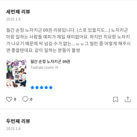
요
일
세번째 리뷰
작
2025.1.6
성
월간 순정 노자키군 09권 리뷰입니다. (스포 있을지도…) 노자키군
일
이랑 일하는 사람들 에피가 제일 재미없어요. 하지만 치요랑 노자키
가 나오기 때문에 막 넘길 수가 없는…ㅠㅠ그 빌런 좀 어떻게 해주시
면 좋을텐데요. 같이 일하는 분들이 불쌍
월간 순정 노자키군 09권
글
Tsubaki Izumi 저
쓴
이
0
0
좋
댓
작
아
글
성
요
일
두번째 리뷰
작
2025.1.6
성