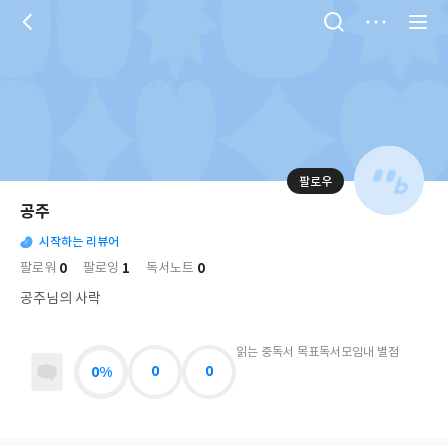
저
장
팔로우
나
의
공주
님
대
사
의
시작하는 리뷰어
표
락
사
사
배
0
1
0
팔로워
팔로잉
독서노트
진
경
락
공주님의 사락
읽는 중
독서 목표
독서모임
내 별점
0%
0
0