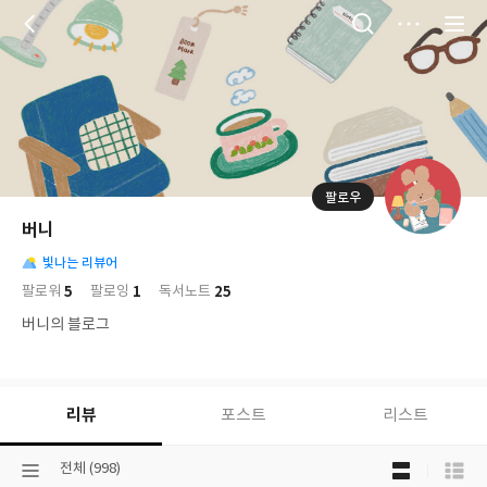
저
장
팔로우
나
의
버니
님
대
사
의
빛나는 리뷰어
표
락
사
사
배
5
1
25
팔로워
팔로잉
독서노트
진
경
락
버니의 블로그
리뷰
포스트
리스트
목
선
전체 (998)
록