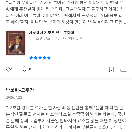
이 책을 통해 큰 만족감을 얻게 될 것이다. 나 역시 이 책을 통해 나의
"특별한 무화과 두 개가 만들어낸 기막힌 반전 이야기!" 이번 책은
일
부족했던 점을 발견하고 채워 넣을 수 있었는데, 아마 다른 독자들
AI에게 추천받아 읽게 된 책인데, 그림책임에도 불구하고 아이들보
도 비슷한 느낌을 받지 않을까 한다. 이제는 불특정 다수의 질문을 A
다 오히려 어른들이 읽어야 할 그림책처럼 느껴졌다. '인과응보'라
I에게 무작정 쏟아내기보다, 사전 점검을 통해 판단한 조건을 설계
고 해야 할지, 아니면 누군가의 허상이 만들어 낸 악몽이라고 표현
에서 AI를 활용해 제대로 된 답변을 얻어낼 수 있는 지혜로운 인간으
해야 할지 잘 모르겠으나 어쨌든 확실한 것은 주인공에게만큼은 끔
세상에서 가장 맛있는 무화과
로 거듭나기를 바란다. 평소 우리가 사용하던 사고방식과 전달 방식
찍한 결말이라는 점이다. 매사 까다롭고, 자기밖에 모르던 주인공
글
크리스 반 알스버그 글그림/이지유 역
의 한 끗만 조정하면 우리는 똑똑한 AI를 활용하는 현명한 유저가 될
비소 씨는 결국 그에 걸맞은 대우를 받게 되기 때문이다. 우리 주변
쓴
수 있을 것이다. =====책 자세히 들여다보기!===== ■사례로 알아
에서도 이와 비슷한 일들이 점점 잦아지고 있는데, 그래서인지 어떤
이
본 문제점 1. 사례 1로 본 문제점AI 입장에서 저자의 요청은 "논문
이들은 이 그림책을 통해 통쾌함과 함께 사이다를 맛볼지도 모르겠
형식을 갖춘 텍스트 덩어리를 만들어 줘"라는 명령과 크게 다르지
다. =====간략 줄거리===== 주인공 비소 씨는 치과 의사로, 매사
않았을 것이다. 저자가 말하지 않은 것은 정보가 아니라 조건이었다.
까다로운 사람이다. 성격답게 그는 항상 자신의 공간을 깔끔하게 청
0
0
좋
댓
작
그리고 비어 있는 그 자리를 AI는 자연스럽게, 그리고 그럴듯하게
소하고는 했다. 하루는 환자로 찾아온 한 할머니가 앓던 이를 빼고
아
글
성
채웠다. 결국 존재하지 않는 논문은 갑자기 생겨난 것이 아니었다.
돈이 없다며 특별한 무화과 2개를 대신 주었는데, 이에 화가 난 비소
요
일
저자가 비워둔 조건 안에서 조립된 결과였다. 2. 사례 2로 본 문제점
씨는 약도 처방해 주지 않은 채 할머니를 내쫓게 된다. 할머니는 이
박보미-그루잠
나중에야 알았다. 저자는 '보고서처럼'이라고 말했지만, 그 안에는
무화과는 선생이 꾼 꿈을 진짜로 일어나게 해주는 아주 특별한 무화
작
2026.7.22
아무 기준도 없었다. 누구에게 보고하는지, 무엇을 결정하기 위한
과라고 설명했지만, 허무맹랑한 이야기라며 비소 씨는 무시한다. 그
성
문서인지, 지금 가장 중요한 정보가 무엇인지, 무엇을 앞에 두고 무
리고 그날 밤 자기 전, 비소 씨는 여느 날과 같이 밤참을 먹고 잤는
"모호한 경계를 오가는 한 사람의 생 전반을 통해 '선함'에 대한 근
일
엇을 줄일지. 이것들은 단순한 요구사항이 아니라, 무엇을 우선하고
데, 바로 할머니가 준 무화과 중 하나였다. 다음날 아침, 비소 씨는
본적인 질문을 던지는 미스터리 소설!" 쭉쭉 읽히기는 하는데, 중간
무엇을 중요하게 볼지 정하는 기준이었다. 저자는 그 기준을 입력하
반려견 마르셀을 데리고 산책을 나갔는데, 사람들이 모두 자기를 쳐
중간 매 장의 도입부에 서술된 판타지적 요소를 읽을 때면 이 장면이
지 않았다. AI는 말하지 않은 기준을 대신 세워주지 않는다. 기준이
다보는 것을 보고 처음에는 자신의 옷이 멋지다고 생각하는 줄 착각
무얼 말하는 건지 다소 애매하게 느껴지는 부분들이 있었다. 선과
비어 있으면, 어디에나 무난한 구조를 선택한다. 그래서 결과는 그