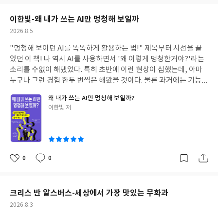
택
보
된
기
이한빛-왜 내가 쓰는 AI만 멍청해 보일까
분
선
류
택
작
2026.8.5
성
"멍청해 보이던 AI를 똑똑하게 활용하는 법!" 제목부터 시선을 끌
일
었던 이 책! 나 역시 AI를 사용하면서 '왜 이렇게 멍청한거야?'라는
소리를 수없이 해댔었다. 특히 초반에 이런 현상이 심했는데, 아마
누구나 그런 경험 한두 번씩은 해봤을 것이다. 물론 과거에는 기능적
으로 부족한 점들이 많아 실제로 멍청하다 평하는 것이 꼭 틀린 말만
왜 내가 쓰는 AI만 멍청해 보일까?
은 아니었다. 예를 들어 한글이 깨지는 현상이 심하다거나, 특정 물
글
이한빛 저
음이나 단어에 대해 엉뚱한 답을 한다던가 하는 것들 말이다. 하지만
쓴
최근 몇 달 사이 AI들이 급성장하면서 오히려 지금은 멍청하기보다
이
인간들이 활용을 잘 못하는 쪽에 가깝다고 하는 것이 맞을 것이다.
그렇다면 과연 이런 AI들을 어떻게 사용해야 할까? 멍청하지 않고
똑똑하게 쓰기 위한 방법들에는 어떤 것들이 있을까 궁금하여 읽게
0
0
좋
댓
작
된 책인데, 해답은 멀리 있지 않았다. 그것에 대해 지금부터 함께 이
아
글
성
야기해보려고 한다. 총 6장으로 구성된 이 책은, 우리 생활에 밀접하
요
일
게 다가온 AI를 사용자가 잘 활용할 수 있도록 연결해 주는 책으로,
크리스 반 알스버스-세상에서 가장 맛있는 무화과
구조적 설계와 확실한 사용법을 제시하고 있는 책이다. 특히 평소 AI
작
2026.8.3
를 사용함에 있어 뭔지 모를 답답함과 짜증을 느꼈던 사람이라면,
성