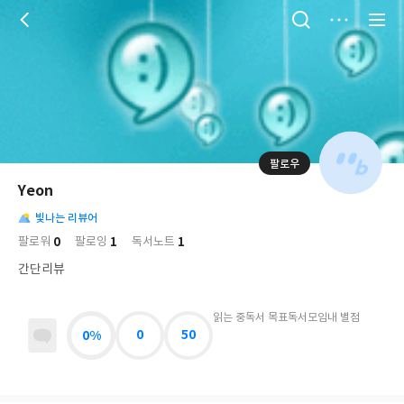
저
장
팔로우
나
의
Yeon
님
대
사
의
빛나는 리뷰어
표
락
사
사
배
0
1
1
팔로워
팔로잉
독서노트
진
경
락
간단리뷰
읽는 중
독서 목표
독서모임
내 별점
0%
0
50