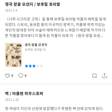
영국 왕을 모셨지 / 보후밀 흐라발
작
2022.2.4
성
《너무 시끄러운 고독》을 통해 보후밀 흐라발 작품의 매력을 알게
일
되었다. 스토리, 동유럽 풍의 이국적인 분위기, 작품에 꽉꽉 차있는
개인의 방대한 자아 서술이 매력적으로 느껴졌기 때문에 작가의 다
른 작품을 찾아보다가 들게 된 작품이 바로 이 《영국 왕을 모셨
지》였다. 주인공인 호텔 웨이터 '디테'가 호텔을 전전하며 그리는
영국 왕을 모셨지
삶을 그린 소설인 듯 한데, 작품 전반적으로 만연한 성적 대상화 때
글
보후밀 흐라발 저
문에 속이 안 좋아서 다 읽지는 못했다.
쓴
이
0
0
좋
댓
작
아
글
성
요
일
벽 / 마를렌 하우스호퍼
작
2021.1.28
성
한 여성이 지인의 산장에 방문했다가 투명한 벽 안에 갇히게 된다.
일