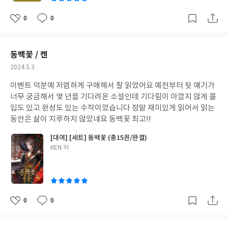
0
0
좋
댓
작
아
글
성
요
일
동백꽃 / 켄
작
2024.5.3
성
이벤트 덕분에 저렴하게 구매해서 잘 읽었어요 예전부터 뒷 얘기가
일
너무 궁금해서 몇 년을 기다려온 소설인데 기다림이 아깝지 않게 몰
입도 있고 완성도 있는 수작이었습니다 정말 재미있게 읽어서 읽는
동안은 삶이 지루하지 않았네요 동백꽃 최고!!
[대여] [세트] 동백꽃 (총15권/완결)
글
KEN 저
쓴
이
0
0
좋
댓
작
아
글
성
요
일