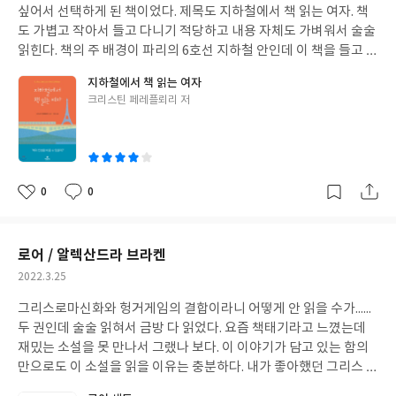
싶어서 선택하게 된 책이었다. 제목도 지하철에서 책 읽는 여자. 책
도 가볍고 작아서 들고 다니기 적당하고 내용 자체도 가벼워서 술술
읽힌다. 책의 주 배경이 파리의 6호선 지하철 안인데 이 책을 들고 파
리 지하철에 타는 느낌은 어떨까? 마치 쥘리에트처럼 다른 사람들
지하철에서 책 읽는 여자
이 읽는 책에 주목하고 상상하고 책에 몰두하여 시간 가는 줄 모르게
글
크리스틴 페레플뢰리 저
읽고 있는 파리 6호선 안의 나를 상상해본다.
쓴
이
0
0
좋
댓
작
아
글
성
요
일
로어 / 알렉산드라 브라켄
작
2022.3.25
성
그리스로마신화와 헝거게임의 결합이라니 어떻게 안 읽을 수가......
일
두 권인데 술술 읽혀서 금방 다 읽었다. 요즘 책태기라고 느꼈는데
재밌는 소설을 못 만나서 그랬나 보다. 이 이야기가 담고 있는 함의
만으로도 이 소설을 읽을 이유는 충분하다. 내가 좋아했던 그리스 신
화의 신들이 자주 등장했으면 좋았을 텐데......소설의 시작부터 살아