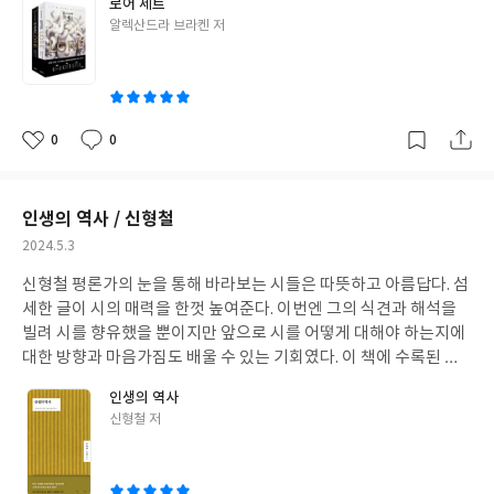
로어 세트
남은 신들이 별로 없어서 그들의 드문 등장이 좀 아쉽긴 했다.
글
알렉산드라 브라켄 저
쓴
이
0
0
좋
댓
작
아
글
성
요
일
인생의 역사 / 신형철
작
2024.5.3
성
신형철 평론가의 눈을 통해 바라보는 시들은 따뜻하고 아름답다. 섬
일
세한 글이 시의 매력을 한껏 높여준다. 이번엔 그의 식견과 해석을
빌려 시를 향유했을 뿐이지만 앞으로 시를 어떻게 대해야 하는지에
대한 방향과 마음가짐도 배울 수 있는 기회였다. 이 책에 수록된 총 2
5편의 시와 부록의 평론들이 나에게 그대로 스며든 것만 같다. 완독
인생의 역사
한 지금, 모든 것이 충만하다.
글
신형철 저
쓴
이