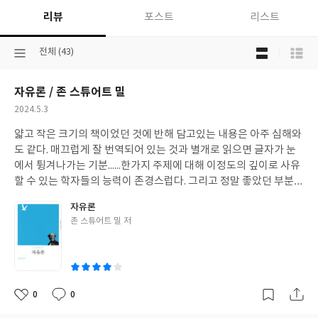
리뷰
포스트
리스트
목
선
전체 (43)
록
택
보
된
기
자유론 / 존 스튜어트 밀
분
선
류
택
작
2024.5.3
성
얇고 작은 크기의 책이었던 것에 반해 담고있는 내용은 아주 심해와
일
도 같다. 매끄럽게 잘 번역되어 있는 것과 별개로 읽으면 글자가 눈
에서 튕겨나가는 기분......한가지 주제에 대해 이정도의 깊이로 사유
할 수 있는 학자들의 능력이 존경스럽다. 그리고 정말 좋았던 부분은
자유에 대한 논의와 더불어 개별성 측면에서 내 삶을 조명해볼 수 있
자유론
는 기회가 있었던 것. 줄을 그어가면서 두고두고 읽으면 좋은 책이라
글
존 스튜어트 밀 저
는 말에 동의한다.
쓴
이
0
0
좋
댓
작
아
글
성