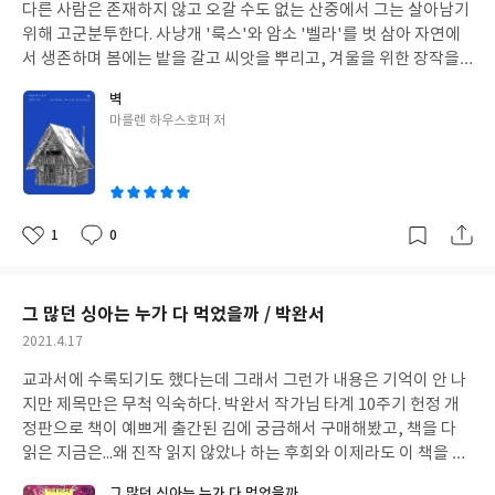
다른 사람은 존재하지 않고 오갈 수도 없는 산중에서 그는 살아남기
위해 고군분투한다. 사냥개 '룩스'와 암소 '벨라'를 벗 삼아 자연에
서 생존하며 봄에는 밭을 갈고 씨앗을 뿌리고, 겨울을 위한 장작을
준비하고, 가을에 감자와 콩을 수확하고 갓 짠 우유로 치즈를 만들
벽
고...문명세계에서 벗어나 산 속에서 혼자 살기 위해서 해야 할 일은
글
마를렌 하우스호퍼 저
끝이 없고 일을 하는 것만으로도 하루가 모자라다.
고난을 극복하며
쓴
가까스로 살아가는 중에도 그가 지키고자 했던 것은 '인간으로서의
이
삶'이다.
- 동물이 될까봐 두려웠던 것은 아니다. 그것은 나쁘지 않다.
그러나 인간은 결코 동물이 될 수 없다. 인간은 동물 이하로 전락한
다. 벽, p58
자신의 존엄성을 지키기 위해, 인간으로서 살아남기 위
1
0
좋
댓
작
해 글을 쓰기 시작했고 그 글을 지금 내가 읽고 있는 셈이다.
이 책에
아
글
성
서 두드러지는 부분은 동물-사람의 관계성이다. 가장 마음에 드는
요
일
부분이기도 하다. 사람이 없는 공간이니만큼 동물과 함께 생활하며
그 많던 싱아는 누가 다 먹었을까 / 박완서
쌓이는 유대감이 돋보이는데, 이 점이 처절한 생존일지를 좀 더 평
작
2021.4.17
화롭고 전원적으로 만드는 요소 같다. 주인공을 고독 속에서 버티게
성
만드는 힘도 자신이 책임져야 할 동물들에게서 나오고 있다. 동물에
교과서에 수록되기도 했다는데 그래서 그런가 내용은 기억이 안 나
일
대한 사랑이 현실을 살아가게 하는 힘이 된 것이다.
- 내가 살아 있는
지만 제목만은 무척 익숙하다. 박완서 작가님 타계 10주기 헌정 개
한 너는 나의 발자국을 따라오겠지. 허기와 그리움에 가득 차서. 나
정판으로 책이 예쁘게 출간된 김에 궁금해서 구매해봤고, 책을 다
역시 허기와 그리움에 가득 차서 보이지 않는 너의 발자국을 좇겠지.
읽은 지금은...왜 진작 읽지 않았나 하는 후회와 이제라도 이 책을 접
우리 둘이 다시 만날 수는 없겠지만. 벽, p162
원래 소설이나 영화에
했다는 데에 안도를 느낀다.
박완서 작가님의 삶은 그야말로 우리나
그 많던 싱아는 누가 다 먹었을까