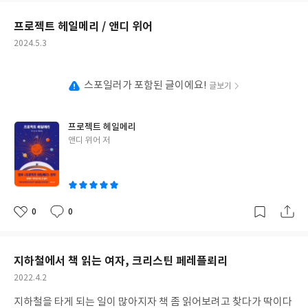
요
일
프로젝트 헤일메리 / 앤디 위어
작
2024.5.3
성
일
스포일러가 포함된 글이에요!
글보기
프로젝트 헤일메리
글
앤디 위어 저
쓴
이
0
0
좋
댓
작
아
글
성
요
일
지하철에서 책 읽는 여자, 크리스틴 페레플뢰리
작
2022.4.2
성
지하철을 타게 되는 일이 많아지자 책 좀 읽어보려고 찾다가 딱이다
일