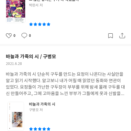
서 사람이 죽는 것보다 동물이 죽는 것에 더 마음을 쏟는 편이다. 하
라의 근현대사이다. 실제 그 시대를 살았던 사람의 눈을 빌려 보는
글
박완서 저
물며 서로 의지하고 애정을 나누던 동물을 잃게 된 사람의 마음은 어
세상은 생각보다 담담했고 생각보다 고통스러웠다. 유년기의 일제
쓴
떻겠는가? 책을 읽으며 나에게도 사랑스럽게 느껴지던 동물들이었
강점기부터 6.25 전쟁까지...특히 6.25의 참혹함은 간접적으로 얻을
이
기 때문에 상실도 컸다. 주인공은 이별의 상실을 새로운 만남으로 극
수 있는 최대한의 실감을 불러일으키는 것 같다. 한 장 한 장을 넘기
복하며 계속 동물들과 함께 살아갈 것이다.
이뿐만 아니라 <<벽>>
는 게 무서울 정도였다. 후속작이 이미 책장에 있는데 얼른 읽고 싶
에서 그는 문득 찾아오는 고독 속에서 지난 생을 고찰하고 본인의 정
기도 하고 마음이 무거워 쉬어가고 싶기도 하다.
박완서 작가님의 삶
0
0
좋
댓
작
체성을 찾아간다. 여자 그리고 엄마에서 벗어나 '갈색 나무 그루터
을 들여다 볼수록 관심과 애정이 커가는 것이 느껴진다. 작가님 생전
아
글
성
기'와 같은 모습이 되어간다.
- 누구에게도 말하지 않는 근심들은 두
에 얼굴 한번 뵙지 못했다는 뒤늦은 아쉬움이 크다. 그러나 작가님의
요
일
눈에 숨긴 채로. 우리 모두가 그것을 알고 있기 때문에 결코 그것에
충만한 기억과 생각이 남겨진 작품들이 많다는 것을 기억하고 이를
바늘과 가죽의 시 / 구병모
관해 이야기하지 않는다. 이것이 바로 무언가를 사랑하는 능력 때문
읽으며 아쉬움을 달래볼 생각이다.
작
2021.6.28
에 우리가 치러야 하는 대가다. 벽, p.97
삶을 성찰하고 새로운 의미
성
를 부여하는 과정은 소설을 읽으며 많은 감상이 들게 했던 부분이다.
바늘과 가죽의 시
단순히 구두를 만드는 요정이 나온다는 사실만을
일
책을 다 읽어갈수록 소설이 끝나는 게 아쉬워서 책장을 덮곤 했다.
알고 읽기 시작했다. 알고보니 내가 어릴 때 읽었던 동화와 연관이
그만큼 마음에 쏙 드는 책이었고 책을 덮은 후에는 좋은 책을 만났다
있었다. 요정들이 가난한 구두장이 부부를 위해 밤새 몰래 구두를 대
는 기쁨에 사로잡혔다. <<벽>>을 늦게나마 알게 되어 다행스러울
신 만들어주고, 그에 고마움을 느낀 부부가 그들에게 옷과 신발을
따름이다.
선물해주었더니 그것들을 즐겁게 입고 떠나서 다시는 볼 수 없었다
바늘과 가죽의 시
는 그림형제의 이야기. 그 후 요정들이 어떻게 살아가는지에 대해 그
글
구병모 저
린 소설.
작품해설을 보니 무한과 유한의 대조, 결합, 융합 등을 소설
쓴
안에 내포하고 있는 듯하다. 그러나 어려운 건 잘 모르겠고, 유한의
이
가죽을 뒤집어쓴 무한의 존재가 바라보는 유한의 아름다움, 그 찰나