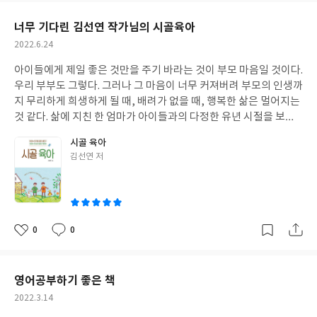
요
일
너무 기다린 김선연 작가님의 시골육아
작
2022.6.24
성
아이들에게 제일 좋은 것만을 주기 바라는 것이 부모 마음일 것이다.
일
우리 부부도 그렇다. 그러나 그 마음이 너무 커져버려 부모의 인생까
지 무리하게 희생하게 될 때, 배려가 없을 때, 행복한 삶은 멀어지는
것 같다. 삶에 지친 한 엄마가 아이들과의 다정한 유년 시절을 보내
기 위해 시골로 1년 살이를 떠난 책 <시골육아>를 읽었을 때, 아이
시골 육아
들과 엄마의 환경도 중요하지만 무엇보다 부모의 마음가짐이 중요
글
김선연 저
하구나를 더 깊이 느꼈다.
도시의 아이들은 시골에 가서 마음껏 놀며
쓴
아이다움을 회복한다. 미래를 위해 무엇을 배우라는 채근을 받지않
이
고, 마음의 소리를 들으며 커간다. 농촌의 유치원, 학교가 늦게까지
놀도록 허용하므로, 비슷한 결을 가진 부모들이 만나고, 지지를 받
기에 작가 가족은 더 마음 편하게 지낸 듯하다. 그리고 부모 역시 지
0
0
좋
댓
작
금 튼튼한 뿌리를 키우라며 아이들을 지지하고 남는 여유를 자기를
아
글
성
위해 쓴다고 했다. 그래서 작가는 아이들과의 행복한 시간을 기록했
요
일
고 잊고 있었던 꿈인 작가를 위해 글을 쓴다고 했다.
우리는 그동안
영어공부하기 좋은 책
너무 많은 것을 움켜지려고 애쓰고 있었던 것은 아닐까, 생각해보았
작
2022.3.14
다. 사실 우리 부부도 아이들이 많이 웃고, 건강하고 행복하게 사는
성