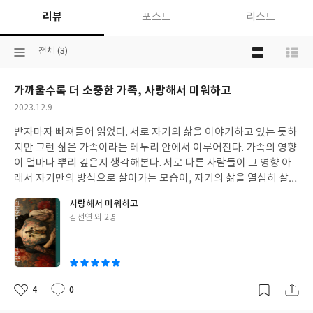
리뷰
포스트
리스트
목
선
전체 (3)
록
택
보
된
기
가까울수록 더 소중한 가족, 사랑해서 미워하고
분
선
류
택
작
2023.12.9
성
받자마자 빠져들어 읽었다. 서로 자기의 삶을 이야기하고 있는 듯하
일
지만 그런 삶은 가족이라는 테두리 안에서 이루어진다. 가족의 영향
이 얼마나 뿌리 깊은지 생각해본다. 서로 다른 사람들이 그 영향 아
래서 자기만의 방식으로 살아가는 모습이, 자기의 삶을 열심히 살다
가 뒤돌아보며 서로를 살피는 모습이 나의 모습 같아서 좀 울었다.
사랑해서 미워하고
가족이니까 이해하고 사랑하라는 말이 폭력일 수도 있다는 생각이
글
김선연 외 2명
들었다. 가족이지만 타인이니까 존중해야 겠다는 생각이 들었다. 자
쓴
기만의 삶을 열심히 살아가며 자기가 할 수 있는 방식으로 서로를 격
이
려하는 이 가족이 멋있다.
4
0
좋
댓
작
아
글
성