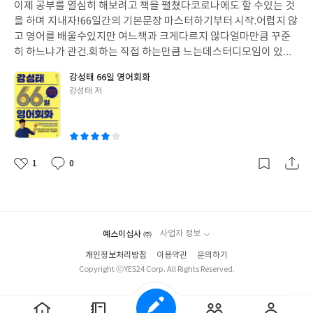
것이 최우선인데. 그런 마음을 다시 돌아보게 되는 책이었다.
챕터 군
이제 공부를 열심히 해보려고 책을 펼쳤다
코로나에도 할 수있는 것
일
데군데 나오는 “아이의 말”이 인상 깊었는데 자연을 보고, 느낀 것을
을 하며 지내자!
66일간의 기본문장 마스터하기부터 시작.
어렵지 않
정리할 여유가 생기면, 그리고 그 여유를 기다려줄 마음으로 아이
고 영어를 배울수있지만 여느책과 크게다르지 않다
얼마만큼 꾸준
곁에 부모가 있다면 우리 모두는 언제 어디서든 작은 행복을 매일 가
히 하느냐가 관건.
회하는 직접 하는만큼 느는데
스터디모임이 있으
질 수 있지 않을까 생각해보았다.
책을 덮을 때 가족들이 코로나에
면 더 좋을듯
틈틈이 시간날때마다 차에 두고 문장을 반복해서 말한
강성태 66일 영어회화
걸리고 마당에 앉아 나눈 이야기가 마음에 오래 남았다.
"우리는 여
다
데이별 문장이 수록되어있어 편하다
글
강성태 저
기서 뭐하고 있는 걸까?"
내가 길 잃은 사람처럼 의욕 없이 중얼거렸
쓴
다.
"살고 있지. 엄마는 여기서 살고 있지."
첫째 아들 망설임 없이 받
이
아쳤다.
"꿀벌처럼, 개미처럼, 나비처럼 살려고 여기 왔지."
남편이
말을 이었다.
"엄마는 여기서 우리 행복하게 해주고 있지. 우리 다 행
복하잖아."
둘째가 마당을 뛰어 다니며 대답했다.
그렇구나, 나는 코
1
0
좋
댓
작
로나19를 피하려고 인구밀도가 낮은 시골로 온 것만은 아니었구나
아
글
성
라는 사실을 새삼 느꼈다. 우리는 꿀벌처럼, 개미처럼 정직하게 하
요
일
루를 보내려고 건강한 마음으로 살려고 여기에 있구나 싶었다. <본
문 중>
이미 브런치나 블로그에서 따뜻한글로 마음의
치유를 받고
있었는데 이렇게 책이 출판되어
너무 기대가 되었던 책이었습니다.
예스이십사 ㈜
사업자 정보
시골에서 아이들이
자연을 벗 삼아 그리고 자연이 선생님이되어 스
개인정보처리방침
이용약관
문의하기
스로
학습하는 내용에 깊은 감명을 받았고 아이는 모자람 없이 배우
Copyright ⓒYES24 Corp. All Rights Reserved.
고 부모는 잔소리 없이 키우는 시골육아에 매료되었습니다. 앞으로
작가로서의 행보에도 많은 응원 보내드립니다.