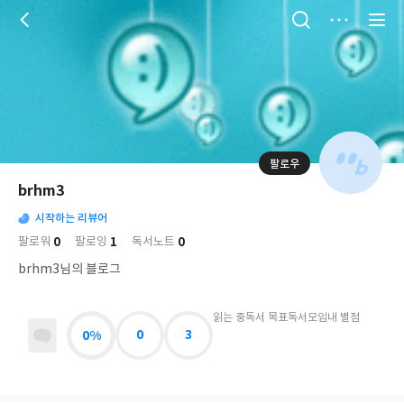
저
장
팔로우
나
의
brhm3
님
대
사
의
시작하는 리뷰어
표
락
사
사
배
0
1
0
팔로워
팔로잉
독서노트
진
경
락
brhm3님의 블로그
읽는 중
독서 목표
독서모임
내 별점
0%
0
3