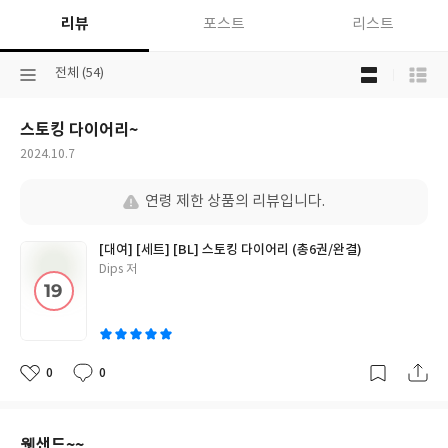
리뷰
포스트
리스트
목
선
전체 (54)
록
택
보
된
기
스토킹 다이어리~
분
선
류
택
작
2024.10.7
성
일
연령 제한 상품의 리뷰입니다.
[대여] [세트] [BL] 스토킹 다이어리 (총6권/완결)
글
Dips 저
쓴
이
0
0
좋
댓
작
아
글
성
요
일
웻샌드~~