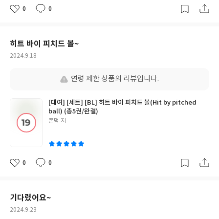
0
0
좋
댓
작
아
글
성
요
일
히트 바이 피치드 볼~
작
2024.9.18
성
일
연령 제한 상품의 리뷰입니다.
[대여] [세트] [BL] 히트 바이 피치드 볼(Hit by pitched
ball) (총5권/완결)
글
쫀덕 저
쓴
이
0
0
좋
댓
작
아
글
성
요
일
기다렸어요~
작
2024.9.23
성