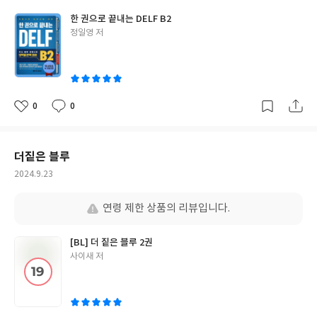
한 권으로 끝내는 DELF B2
글
정일영 저
쓴
이
0
0
좋
댓
작
아
글
성
요
일
더짙은 블루
작
2024.9.23
성
일
연령 제한 상품의 리뷰입니다.
[BL] 더 짙은 블루 2권
글
사이새 저
쓴
이