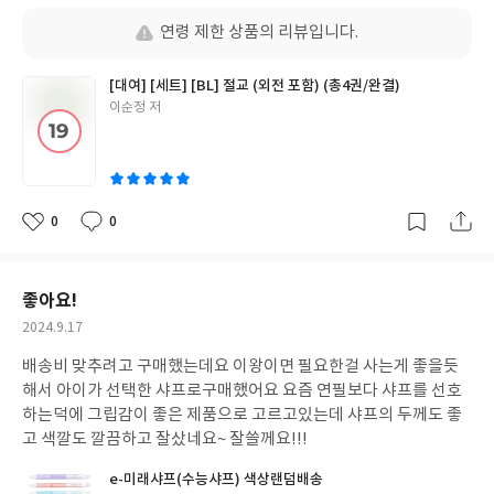
일
연령 제한 상품의 리뷰입니다.
[대여] [세트] [BL] 절교 (외전 포함) (총4권/완결)
글
이순정 저
쓴
이
0
0
좋
댓
작
아
글
성
요
일
좋아요!
작
2024.9.17
성
배송비 맞추려고 구매했는데요 이왕이면 필요한걸 사는게 좋을듯
일
해서 아이가 선택한 샤프로구매했어요 요즘 연필보다 샤프를 선호
하는덕에 그립감이 좋은 제품으로 고르고있는데 샤프의 두께도 좋
고 색깔도 깔끔하고 잘샀네요~ 잘쓸께요!!!
e-미래샤프(수능샤프) 색상랜덤배송