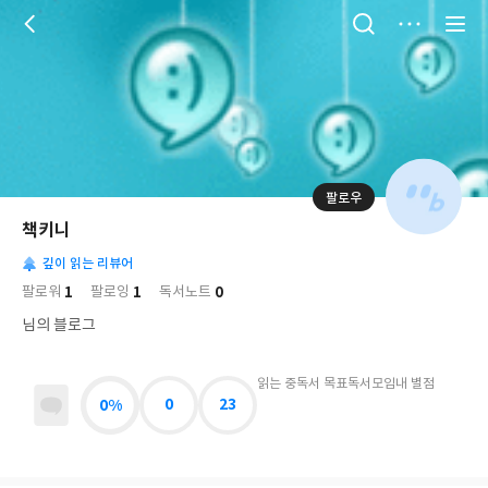
저
장
팔로우
나
의
책키니
님
대
사
의
깊이 읽는 리뷰어
표
락
사
사
배
1
1
0
팔로워
팔로잉
독서노트
진
경
락
님의 블로그
읽는 중
독서 목표
독서모임
내 별점
0%
0
23