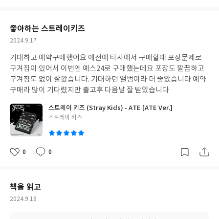
아
글
성
요
일
좋아하는 스트레이키즈
작
2024.9.17
성
기대하고 예약구매했어요 예전에 타사에서 구매할때 포장문제로
일
구겨짐이 있어서 이번엔 예스24로 구매했는데요 포장도 깔끔하고
구겨짐도 없이 잘왔습니다. 기대하던 앨범이라 더 좋았습니다 예약
구매라 많이 기다렸지만 출고후 다음날 잘 받았습니다
스트레이 키즈 (Stray Kids) - ATE [ATE Ver.]
글
스트레이 키즈
쓴
이
0
0
좋
댓
작
아
글
성
요
일
책을 읽고
작
2024.9.18
성
일