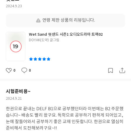
작
2024.9.23
성
일
연령 제한 상품의 리뷰입니다.
Wet Sand 웻샌드 시즌1 오디오드라마 트랙02
글
DOYAK(도약) 글그림
쓴
이
0
0
좋
댓
작
아
글
성
요
일
시험준비용~
작
2024.9.21
성
한권으로 끝내는 DELF B1으로 공부했던터라 이번에는 B2 주문했
일
습니다~ 배송도 빨리 왔구요. 독학으로 공부하기 편하게 되어있고,
눈에 잘들어와서 공부하기 좋은 교재 인듯합니다. 한권으로 열심히
준비해서 도전해보려구요~!!