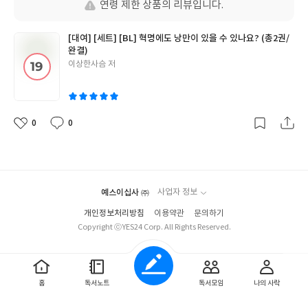
연령 제한 상품의 리뷰입니다.
[대여] [세트] [BL] 혁명에도 낭만이 있을 수 있나요? (총2권/
완결)
글
이상한사슴 저
쓴
이
0
0
좋
댓
작
아
글
성
요
일
예스이십사 ㈜
사업자 정보
개인정보처리방침
이용약관
문의하기
Copyright ⓒYES24 Corp. All Rights Reserved.
홈
독서노트
독서모임
나의 사락