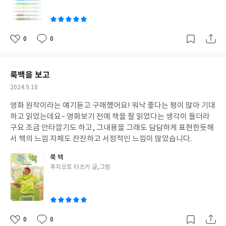
글
쓴
이
0
0
좋
댓
작
아
글
성
요
일
룩백을 보고
작
2024.9.18
성
영화 원작이라는 얘기듣고 구매했어요! 워낙 좋다는 평이 많아 기대
일
하고 읽었는데요~ 영화보기 전에 책을 잘 읽었다는 생각이 들더라
구요 조금 안타깝기도 하고, 그내용을 그래도 담담하게 표현한듯해
서 책의 느낌 자체도 잔잔하고 서정적인 느낌이 많았습니다.
룩 백
글
후지모토 타츠키 글,그림
쓴
이
0
0
좋
댓
작