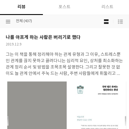
리뷰
포스트
리스트
목
선
전체 (437)
록
택
보
된
기
나를 아프게 하는 사람은 버리기로 했다
분
선
류
택
작
2019.12.9
성
그는 이 책을 통해 정리해야 하는 관계 유형과 그 이유, 스트레스뿐
일
인 관계를 끊지 못하고 끌려다니는 심리적 요인, 상처를 최소화하는
관계 정리 순서 및 방법을 조목조목 설명한다. 그리고 잘못한 것 없
이도 늘 관계 안에서 주눅 드는 사람, 주변 사람들에게 휘둘리고 이
용당하고 무시당하는 것 같아 괴로운 사람, 사람을 잃을까 섣불리
감정 표현을 못 하는 사람 등 관계에서 고통받는 사람들이 적절히 경
계를 긋고 잘라내는 기술을 익혀 독립적이고 자유로워질 수 있도록
돕는다.