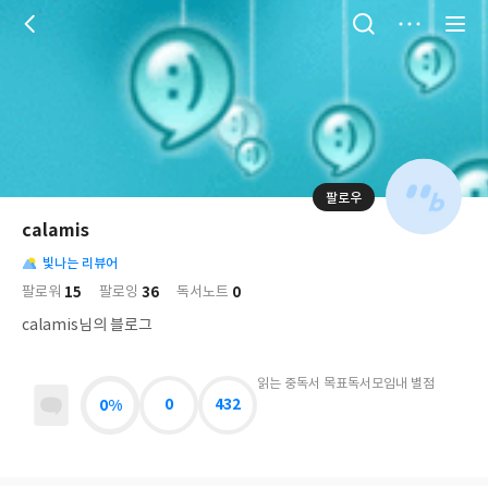
저
장
팔로우
나
의
calamis
님
대
사
의
빛나는 리뷰어
표
락
사
사
배
15
36
0
팔로워
팔로잉
독서노트
진
경
락
calamis님의 블로그
읽는 중
독서 목표
독서모임
내 별점
0%
0
432