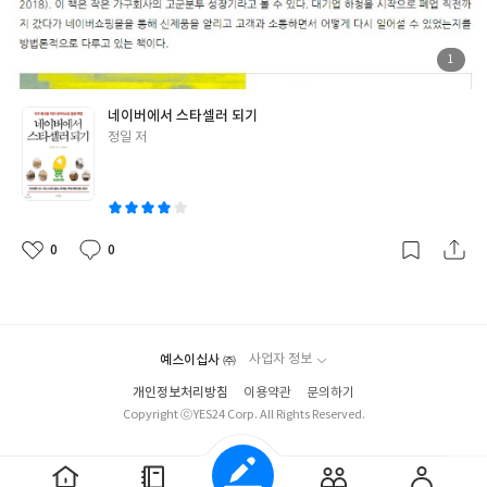
첨
1
부
된
사
진
네이버에서 스타셀러 되기
글
정일 저
쓴
이
0
0
좋
댓
작
아
글
성
요
일
예스이십사 ㈜
사업자 정보
개인정보처리방침
이용약관
문의하기
Copyright ⓒYES24 Corp. All Rights Reserved.