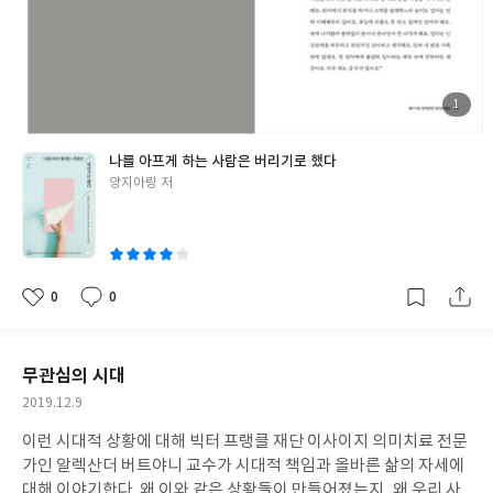
첨
1
부
된
사
진
나를 아프게 하는 사람은 버리기로 했다
글
양지아링 저
쓴
이
0
0
좋
댓
작
아
글
성
요
일
무관심의 시대
작
2019.12.9
성
이런 시대적 상황에 대해 빅터 프랭클 재단 이사이지 의미치료 전문
일
가인 알렉산더 버트야니 교수가 시대적 책임과 올바른 삶의 자세에
대해 이야기한다. 왜 이와 같은 상황들이 만들어졌는지, 왜 우리 사