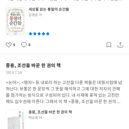
질을 닮고 있기 때문일 것이다. 그리고 그 본질을 뚫어보는 힘, 그것
세상을 읽는 통찰의 순간들
이 바로 '통찰력'이다.<세상을 읽는 통찰의 순간들>(2019, 김경준,
글
김경준 저
원앤원북스)이 책 <세상을 읽는 통찰의 순간들>(2019, 김경준, 원
쓴
앤원북스)을 통해서 저자는 "본질을 보는 통찰력은 경험과 지식, 관
이
점의 삼박자"라고 말한다. 그 통찰력은 직장생활, 취미활동, 교유관
계 등 다양한 경험이 축적되어야 얻을 수 있다고 강조하면서 일상적
으로 접하는 현상에서도 통찰력을 얻을 기회는 있다고 말한다.이 책
0
0
좋
댓
작
은 총 4개의 PART로 나눠져 있다. PART 1 평범한 순간을 기회로
아
글
성
만드는 통찰의 힘, PART 2 모든 통찰은 사람에서 시작된다, PART
요
일
3 세상을 읽는 통찰의 순간들, PART 4 생각의 틀을 깨는 통찰의 방
중용, 조선을 바꾼 한 권의 책
식 등 4개 부분을 통해 통찰력을 얻는 방법에 대해 알려주고 있다. P
작
2019.7.24
ART1에서는 평범한 일상생활에서 통찰력을 키우는 기회들을 반추
성
하고 갈무리하는 과정을, PART2에서는 사고방식과 인생관을 변하
<논어>, <맹자> 등 내로라 하는 고전을 다룬 책들은 대형서점에 넘
일
게 하는 사람에 관한 이야기를 다루고 있다. 이어서 PART3를 통해
쳐난다. 보통은 한 문장씩 그 뜻을 해석하고 그에 대한 저자의 견해
입는 옷, 먹는 음식, 듣는 음악 등의 문화적 특성을 바라보며 얻을 수
를 첨가하는 방식으로 구성되어 있다. 내 서재에 꽂혀 있는 고전만
있는 통찰의 순간들을 이야기 하고 마지막 PART4에서는 책과 미디
해도 십수권에 이른다. 그래서 이 책 <중용, 조선을 바꾼 한 권의 책
어, SNS를 활용해 자기 생각을 정리하는 법과 비즈니에서 적용하
> 역시 그런 책인 줄 알았다.<중용, 조선을 바꾼 한 권의 책>(2019,
중용, 조선을 바꾼 한 권의 책
는 법을 알려준다.'프랑스 레스토랑과 순대국밥집'첫 이야기부터
백승종, 사우) 하지만 책의 도입부를 읽으면서 기존의 책과는 다르
글
백승종 저
강렬하다.음식문화에 대한 이야기로 시작해서 비즈니스로 자연스
다는 사실을 발견했다. 역사가이자 역사 칼럼니스트인 저자의 특성
쓴
럽게 연결시켜 이야기를 풀어나가는 능력이 탁월하다. 아마도 저자
이 제목과 본문에 그대로 묻어나있다. 조선의 왕과 선비들이 가장 사
이