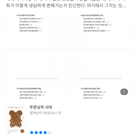
회가 이렇게 냉담하게 변해가는지 진단한다. 여기에서 그치는 것이
아니라 우리 개개인이 이기적이고 냉담한 사회에서 다시 활력과 용
기를 찾고 주도적으로 인생을 살아갈 수 있는 탈출 전략을 제시한다.
첨
1
부
된
사
진
무관심의 시대
글
알렉산더 버트야니 저
쓴
이