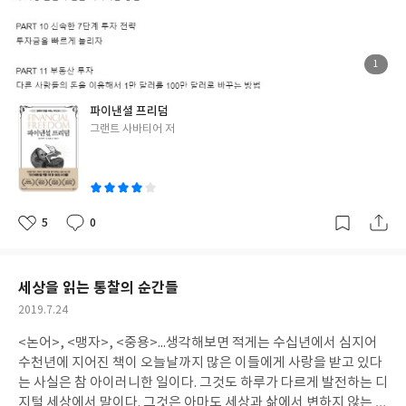
열심히 일을 해서 100명의 가입자를 유치했고 300만원의 수익을 남
겼다. 그런데 여기에서 차이가 있다면 이전 달에 가입했던 100명의
고객이 다음 달에도 휴대폰을 계속 사용하다보니 두번째 달에는 30
0만원이 아닌 600만원의 수입이 생겼다. 그리고 B사장님도 사고가
첨
1
부
나서 병원에 입원하게 되었다. 그런데 치킨집 사장님과는 다르게 기
된
사
진
존 고객들이 계속해서 요금을 내다보니 이 사장님은 일을 안했는데
파이낸셜 프리덤
도 수입은 계속 들어왔다.지극히 단순하고 수치상으로만 가정해 본
글
그랜트 사바티어 저
내용이지만 실제로 이러한 일들이 우리 주변에는 많이 일어나고 있
쓴
다. B사장님은 진정한 '경제적 자유'를 누릴 수 있지만 A사장님은
이
본인이 일을 하지 않으면 수입이 없어지게 된다. 그렇다면 과연 어떻
게 해야 이러한 '경제적 자유'를 누릴 수 있을까? 지금이라도 당장
수억원을 대출 받아 휴대폰매장을 차려야만 하는 걸까?여기 약 3천
5
0
좋
댓
작
원 정도의 잔고밖에 없었던 한 청년이 5년 후 10억이 넘는 자산을 보
아
글
성
요
일
유하는 한편 30세에 완벽한 경제적 자유를 이룬 드라마틱한 이야기
가 있다. [파이낸셜 프리덤](2019, 그랜트 사바티어, 반니)라는 책
세상을 읽는 통찰의 순간들
을 통해서 자신의 기적같은 성공담을 전해주고 있는 주인공은 현재
작
2019.7.24
1,000만 명이 넘는 구독자를 보유한 블로그 밀레니얼머니의 설립자
성
이자 파이낸셜 프리덤 팟캐스트를 진행하고 있는 그랜트 사바티어.
<논어>, <맹자>, <중용>...생각해보면 적게는 수십년에서 심지어
일
수천년에 지어진 책이 오늘날까지 많은 이들에게 사랑을 받고 있다
는 사실은 참 아이러니한 일이다. 그것도 하루가 다르게 발전하는 디
지털 세상에서 말이다. 그것은 아마도 세상과 삶에서 변하지 않는 본