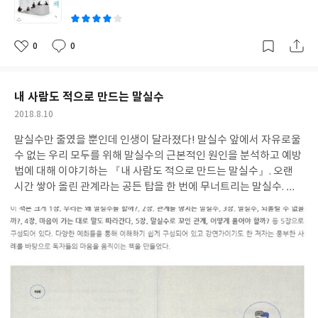
의 오랜 비즈니스 현장을 누비며 쌓아온 지혜와 경영에 대한 인사이
랑한 책으로 알려진 <중용>이 조선의 역사에 어떻게 기여했는지를
트에서 기인한 듯 싶다. 해당 이야기 말미에 파란색 글자로 저자가
구체적인 실례를 통해 밝히고 있는 것이다. 역사학자로서 <중용>을
강조하고자 하는 주제를 요약하여 다시한번 우리 기억에 남겨둔다.
오랜 시간 동안 연구해온 저자는 500년 조선역사 속에서 <중용>이
0
0
좋
댓
작
계속해서 삼성, 마쓰시타 고노스케, 양키스, 유관순, BTS에 이르기
어떻게 시대의 필요에 따라 이용되었는지를 장기적인 관점에서 바
아
글
성
까지 다양한 스펙트럼을 보여주며 흥미와 지적인 욕구를 동시에 충
라보게 해준다. 한 권의 책을 통한 역사보기가 흥미로운 까닭이다.먼
요
일
족시켜주고 있다. 마치 현대의 언어로 창작된 또 한권의 인문학 서적
저, 이 책은 <중용>에 대한 새로운 시각을 갖게 해주었다. <논어>,
내 사람도 적으로 만드는 말실수
을 마주하는 느낌마저 든다. 그렇지만 너무 무겁지 않고 '18번', '트
<맹자> 등과 비슷한 맥락에서 이 책을 바라보던 내가 <중용>의 가
작
2018.8.10
로트', '안동간고등어', '초밥' 등 생활 속 작은 소재들을 활용하여
치와 의미에 대해서 다시한번 생각해보고 알 수 있게 된 것이다. 그
성
다가가기 쉽게 했다. 그와 동시에 다양한 인물들의 숨겨진 에피소드
첫 번째는 책의 첫 문장에 언급된 것처럼 글자 수가 3천500여 자에
말실수만 줄였을 뿐인데 인생이 달라졌다! 말실수 앞에서 자유로울
일
는 이 책을 읽는 또 하나의 묘미다.많은 책들이 평서문으로 씌어진
불과하다는 사실이다. 물론 한자의 특성 상 비교적 짧은 글자로 많은
수 없는 우리 모두를 위해 말실수의 근본적인 원인을 분석하고 예방
반면 이 책은 경어체를 사용하고 있다. 그것을 통해 저자의 지식과
뜻을 담고 있기는 하지만 양적으로 상당히 가볍고 부족한 느낌마저
법에 대해 이야기하는 『내 사람도 적으로 만드는 말실수』. 오랜
경험의 세계에 대한 무게를 가늠하고 느낄 수 있었다. 그림 한 장 수
든다. 하지만 많은 기업가들은 <중용>을 최상의 고전으로 꼽는데
시간 쌓아 올린 관계라는 공든 탑을 한 번에 무너트리는 말실수. 스
록되지 않았지만 적절한 서체편집과 간지를 사용하여 충분히 지루
주저하지 않는다.우리에게 끊임없는 성찰을 요구하고 내면의 자아
피치 전문가인 저자는 내면의 심리가 말로써 표현돼 누구도 말실수
하지 않고 볼 수 있도록 구성했다. 물론 굳이 그러지 않아도 전혀 지
가 조금씩 성숙해지는 느낌, 그것이 바로 <중용>이 가진 힘이자 가
로부터 자유로울 수 없다고 이야기하면서 생생한 사례를 통해 성급
루하지 않고 읽다 보면 어느 새 새벽을 맞이하게 될 지도 모르는 그
치이다. 율곡 이이는 <중용>을 선비들이 읽을 책의 순서를 정하면
한 판단의 오류를 줄이고, 올바른 말습관을 키워 말실수를 줄이는
런 매력적인 책이다.어제보다 나은 오늘<세상을 읽는 통찰의 순간
서 맨 나중으로 꼽았다. 초학자라면 <중용>을 읽어도 그 뜻을 제대
방법을 제시한다. 성공적인 말하기를 위해 말실수노트를 작성하고
들>
로 헤아리기 어렵기 때문이다.이 책은 1장 성리학의 시대가 열리다,
어느 부분에서 말실수를 했는지 해당 단어나 문장을 떠올려서 적고,
2장 중용은 조선을 어떻게 바꾸었나, 3장 중용은 어떤 책인가, 4장
왜 그러한 말실수가 나왔는지 구체적인 이유도 함께 적어 앞으로의
경전의 권위를 넘어선 독자적인 해석, 5장 『중용』의 본질에 한 걸
말실수를 예방하기 위해 해야 할 노력에 대해 고민하고 동시에 적극
음 더 등 총 5장으로 구성되어 있다. 참고할 만한 다양한 자료사진도
적으로 원인을 분석했던 저자는 말실수를 줄이면 논리적으로 설득