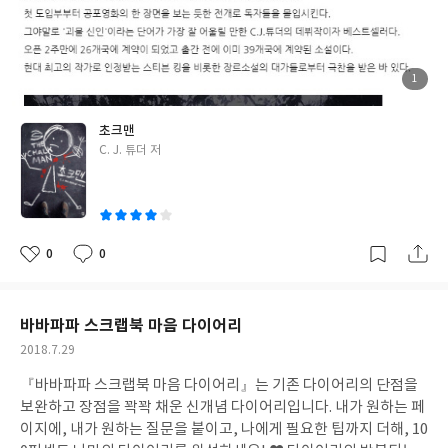
을 잃어버린 걸 알아채고는 혼자 축제장을 가로지르다 얼굴이 새하
얀 한 남자를 만난다. 그가 바라보는 곳을 바라보자 눈부시게 아름다
운 소녀의 얼굴이 나타난다. 그 얼굴에 넋을 놓고 있던 그때, 놀이기
구를 매단 끈이 풀리면서 휠이 소녀의 얼굴을 덮치고 마는데…… 그
첨
1
부
뒤로 30년이 지난 어느 날, 나는 목을 매단 막대인간의 그림과 흰색
된
사
진
분필 조각이 담긴 편지 한 통을 받는다.
초크맨
글
C. J. 튜더 저
쓴
이
0
0
좋
댓
작
아
글
성
요
일
바바파파 스크랩북 마음 다이어리
작
2018.7.29
성
『바바파파 스크랩북 마음 다이어리』는 기존 다이어리의 단점을
일
보완하고 장점을 꽉꽉 채운 신개념 다이어리입니다. 내가 원하는 페
이지에, 내가 원하는 질문을 붙이고, 나에게 필요한 팁까지 더해, 10