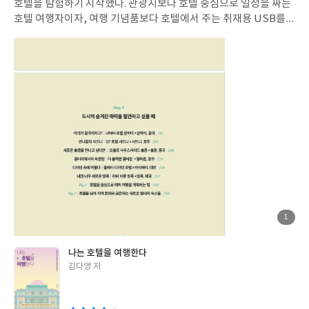
호텔을 탐험하기 시작했다. 관광지보다 호텔 중심으로 일정을 짜는
호텔 여행자이자, 여행 기념품보다 호텔에서 주는 취재용 USB를
더 소중하게 챙기는 호텔 칼럼니스트다. 지난 5년간 전 세계의 독특
한 호텔을 찾아 여행을 하면서 120여 곳의 호텔을 취재하고 기사를
연재해왔다. 여행 매거진 〈AB-ROAD〉 취재 기자로 사회생활을
시작해, 2008년부터 운영해온 블로그 ‘NONIE의 로망여행가방’의
기록을 바탕으로 첫 책 《스마트한 여행의 조건》을 출간했다. 10
여 년간 블로그와 책으로 꾸준히 전달해온 “여행은 삶에 대한 자세
를 반영한다”는 여행 철학은, 평범한 직장인에서 여행 전문 강사로
독립하는 데 결정적인 역할을 했다. 현재 기업과 공공기관의 임직원
여가 설계를 교육하는 스마트 여행 강사로 집필과 강연, 방송 출연
등 다방면에서 활동 중이다. 또한 한국을 대표하는 여행 인플루언서
로서 전 세계의 관광청 및 호텔과 협업하고 그 과정에서 수집한 글로
벌 업계 동향에 대해 기업 컨설팅과 강연, 매체 기고 등 다양한 채널
로 전달하고 있다.
첨
1
부
된
사
진
나는 호텔을 여행한다
글
김다영 저
쓴
이