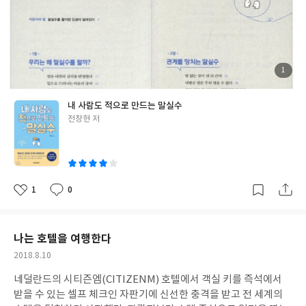
자세한 설명과 함께 수록되어 있다. 1장에서는 <중용>이 각광을 받
력 있게 말할 수 있으며 상대방의 입장을 고려하는 공감하는 말하기
았던 15세기의 역사적 풍경을 검토한다. 여기에는 몇몇 왕과 신하
도 수월해진다고 강조하면서 이 책을 통해 꼬인 관계를 바로잡는 대
들, 경연, 중종 때의 사정에 대한 검토가 포함된다. 2장에서는 이 책
화의 기술, 말실수를 줄이는 긍정의 말습관을 알려주어 일, 관계, 인
이 조선 사회를 어떻게 바꾸었는지를 구체적으로 탐구한다. 3장은 <
생을 술술 풀어갈 수 있도록 이끌어준다.
중용>의 역사적 성격을 한층 깊은 차원에서 검토하는 한편 4장을 통
첨
1
부
해서는 <중용>을 이해하기 위해서 선비들이 어떤 노력을 기울였는
된
사
지를 검토한다. 마지막으로 5장에서는 <중용>의 내용을 해석한다.
진
내 사람도 적으로 만드는 말실수
여기에는 총체적인 지식과 심층적인 해석, 그리고 정조와 시골 선비
글
전창현 저
박사철의 대담이 포함된다. 이를 통해 조선의 지식인들이 가슴속에
쓴
간직한 <중용>의 의미를 파악할 수 있다.생각해보면 조선은 그리
이
멀지 않은 이야기다. 하지만 그만큼 잘 모르는 것도 사실이다. 기껏
해야 영화나 드라마를 통해서 충분히 각색된 흥미로운 이야기만 접
해왔는지도 모른다. 하지만 국내 최고 역사전문가가 쓴 <중용>에
1
0
좋
댓
작
대한 시각은 조선의 새로운 면모를 볼 수 있도록 도와준다. 역사에
아
글
성
관심이 있는 사람은 물론이고 고전에 대해 한 걸음 더 나아가게 해주
요
일
는 깊이 있는 책이다.어제보다 나은 오늘<중용, 조선을 바꾼 한 권의
나는 호텔을 여행한다
책>
작
2018.8.10
성
네덜란드의 시티즌엠(CITIZENM) 호텔에서 객실 키를 즉석에서
일
받을 수 있는 셀프 체크인 자판기에 신선한 충격을 받고 전 세계의