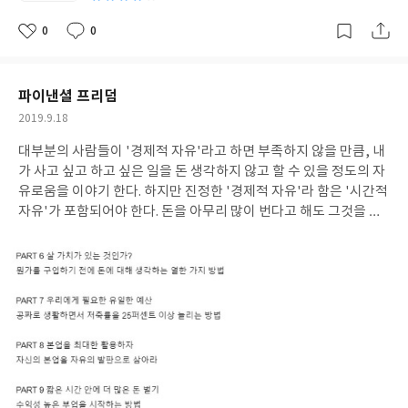
0
0
좋
댓
작
아
글
성
요
일
파이낸셜 프리덤
작
2019.9.18
성
대부분의 사람들이 '경제적 자유'라고 하면 부족하지 않을 만큼, 내
일
가 사고 싶고 하고 싶은 일을 돈 생각하지 않고 할 수 있을 정도의 자
유로움을 이야기 한다. 하지만 진정한 '경제적 자유'라 함은 '시간적
자유'가 포함되어야 한다. 돈을 아무리 많이 번다고 해도 그것을 위
해 하루종일 내 시간이 묶여 있어야 한다면 진정한 '경제적 자유'라
할 수 없다. 그냥 돈만 벌다가 그 돈을 제대로 써보지도 못하고 죽을
지도 모른다.예를 들어보자.치킨집을 운영하는 A사장님은 매일매일
열심히 일을 해서 300만원의 수익을 남겼다. 요즘같은 불경기에 이
정도 순수입이라면 나쁘지 않다. 그렇게 10개월이 지난 어느 날, 이
사장님이 배달을 가다가 교통사고가 나서 한달간 병원에 입원하게
되었다. 그랬더니 당연히 그 달의 수입은 '0'원.바로 옆에 있는 휴대
폰매장을 운영하는 B사장님. 이분도 열심히 일을 해서 첫 달에 100
명의 가입자를 유치하여 300만원의 수익을 남겼다. 두번째 달에도