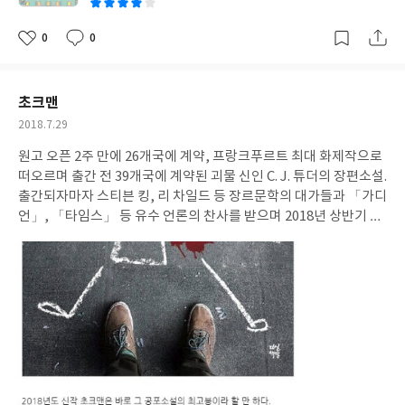
0
0
좋
댓
작
아
글
성
요
일
초크맨
작
2018.7.29
성
원고 오픈 2주 만에 26개국에 계약, 프랑크푸르트 최대 화제작으로
일
떠오르며 출간 전 39개국에 계약된 괴물 신인 C. J. 튜더의 장편소설.
출간되자마자 스티븐 킹, 리 차일드 등 장르문학의 대가들과 「가디
언」, 「타임스」 등 유수 언론의 찬사를 받으며 2018년 상반기 가
장 강렬한 데뷔작으로 자리매김한 <초크맨>은 상반기 아마존 올해
의 책, 굿리즈 가장 많이 읽힌 신간에 오르며 독자들에게도 폭발적
인 지지를 받았다. 스티븐 킹은 "내 스타일을 좋아하는 독자라면 이
작품도 좋아할 것이다"라며 공식적으로 자신의 피를 이어받았음을
알렸고, 「가디언」 역시 "이 자신감 넘치는 데뷔작에는 스티븐 킹
의 피가 아주 많이 흐르고 있다"라고 평했다. 리 차일드는 "서늘한
칼날이 내 뒷덜미를 누르는 듯 제대로 섬뜩하다"며 압도적 신인의
탄생을 반겼다. 어느 화창한 날, 열두 살인 나는 처음으로 친구들과
함께 축제 구경을 간다. 재밌는 놀이기구들을 실컷 타다, 문득 지갑