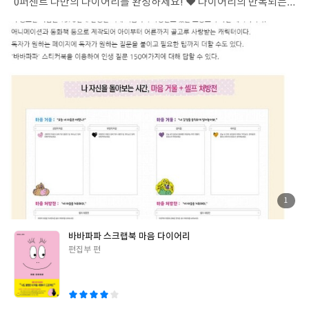
0퍼센트 나만의 다이어리를 완성하세요! ♥ 다이어리의 반복되는
구성에 질려 작심삼일하게 되었다면, 매일매일 자유롭게 꾸미며 나
만의 레이아웃을 만들어보세요! 다이어리를 써본 사람들은 말합니
다. “답하고 싶지 않은 질문이 인쇄되어 있어서 페이지를 넘겨버렸
어요”, “흰 페이지가 자꾸만 반복되니까 꾸미기 막막하더라고요”…
이런 고민 때문에 다이어리를 샀다가 몇 장 쓰고 버린 경험이 있다면
『바바파파 스크랩북 마음 다이어리』를 펼쳐보세요! 매 페이지마
다 내가 답하고 싶은 질문을 붙이고 답해보면서 나 자신에 대해 더욱
깊이 알아갈 수 있습니다. 또한 꾸미는 데 소질이 없는 초보자도 쉽
게 나만의 다이어리를 만들어나갈 수 있도록 한 장 한 장 색다른 디
자인으로 채워져 있습니다. ♥ 어떻게 꾸며야 하는지 막막하고 꾸미
기 재료를 사기가 부담된다면, 다이어리의 짝꿍 마음 스티커북을 활
용해보세요! 『바바파파 스크랩북 마음 다이어리』는 구매 시 마음
스티커북이 함께 배송됩니다. 마음 스티커북에는 만년 캘린더를 꾸
첨
1
부
밀 수 있는 바바파파 표정 스티커와 오려서 사용할 수 있는 꾸밈 스
된
사
진
티커가 아주 다양하게 들어 있습니다. 또한 나 자신을 더욱 깊이 알
바바파파 스크랩북 마음 다이어리
아갈 수 있는 인생 질문 150여 가지가 들어 있어서, 내가 듣고 싶은
글
편집부 편
질문을 골라 원하는 페이지에 붙여 답할 수 있습니다. ‘요즘 가장 떨
쓴
치고 싶은 고민거리는 뭐니?’ ‘자신의 첫인상은 어떻다고 생각해?’
이
‘생각하면 나도 모르게 웃음이 나는 기억이 있니?’ 다정하게 미소 지
으며 말을 걸어오는 바바파파에게는 어떤 고민도 시원하게 털어놓