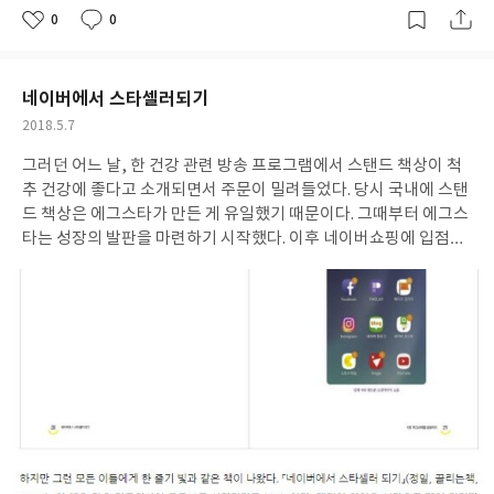
을 수 있을 겁니다. 복잡한 마음을 정리하고 하루하루 나 자신에 대
0
0
좋
댓
작
해 기록하다보면, 어느새 스스로의 진짜 모습을 마주하면서 나를 더
아
글
성
요
일
욱더 아끼고 보듬어줄 수 있을 거예요. ♥ 내가 듣고 싶은 한마디, 나
에게 꼭 필요했던 정보… 마음 스티커북 속에서 찾아보세요! 내가 원
네이버에서 스타셀러되기
하는 질문에 답하면서 나 자신에 대해 좀 더 깊이 알아보았다면, 나
작
2018.5.7
에게 필요한 말과 정보를 얻고 싶어지는 법. 그럴 때 멀리서 찾을 필
성
요 없이 마음 스티커북을 들여다보세요. 비타민 같은 한마디, 상처
그러던 어느 날, 한 건강 관련 방송 프로그램에서 스탠드 책상이 척
일
를 더 빠르게 낫게 해줄 반창고 같은 정보가 모두 들어 있어요. 질문
추 건강에 좋다고 소개되면서 주문이 밀려들었다. 당시 국내에 스탠
과 관련된 글을 찾아 내가 원하는 페이지에 붙여보세요. 다치고 지친
드 책상은 에그스타가 만든 게 유일했기 때문이다. 그때부터 에그스
마음에 새살이 돋아나도록 나에게 맞춤한 문장을 천천히 찾아 반창
타는 성장의 발판을 마련하기 시작했다. 이후 네이버쇼핑에 입점했
고처럼 붙여두면, 또다시 내일을 시작할 수 있는 힘을 얻게 될 겁니
고, 얼마 지나지 않아 멀바우식탁을 개발했다. 다루기 까다로워 대
다.
기업은 물론이고 작은 공방들도 관심조차 갖지 않았던 멀바우 나무
를 소재로 만들었다. 에그스타의 멀바우식탁은 가구업계를 놀라게
할 만큼 대히트를 쳤다. 그 이후에도 에그스타는 끊임없이 새로운 제
품을 개발하고, 고객들과 다양한 채널로 소통하면서 성장을 거듭하
고 있다.