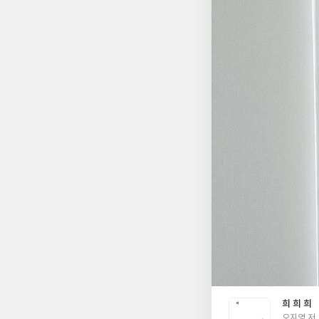
지엉 작가의 <희희희
이 이 책을 잘 살렸다. 짧은 소설이지만, 시처럼 마음에 오래 머물다 가는 이야기였다. 이제 할 수 있는 건 '희희'가
희 희 희
글
오지영 저