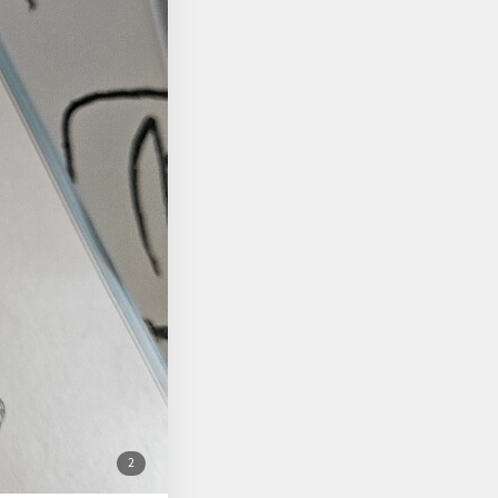
 그건 나의
당히 타협하지 않는 태도
첨
2
부
된
사