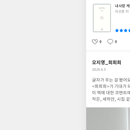
내사랑 
글
이선경 저
쓴
이
0
0
좋
댓
작
아
글
성
요
일
오지영_희희희
작
2026.6.5
성
글자가 우는 걸 봤어
일
<희희희>가 기대가 되었다. 북노마드의 책
이 책에 대한 코멘트에
작은, 새하얀, 시집 같은 <희희희> 오지영 단편집, 단편소설이다. 북노
처의 아픔과 회복의 기
출판사 리뷰 한 줄을 책에 따로 적어놓았다. 생각은 언제든지
표제작은 '희희희'는 이름에 ‘기쁠 희(喜)’가 들어가는 수희, 민희, 주의 세 친구의 이야
소외, 죽음이 있다. 그 '희'에서 눈