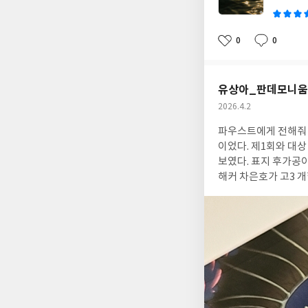
0
0
좋
댓
작
아
글
성
요
일
유상아_판데모니움
작
2026.4.2
성
파우스트에게 전해줘 
일
이었다. 제1회와 대상 수상작 두 가지 조합의 
보였다. 표지 후가공이 세심하
해커 차은호가 고3 개학을 앞둔 2월의 마지막
에게 파우스트와 메시
기 시작한다. <판데모니움>은 청소년과 관련된 많은 범죄들이 연결되어 있었다. 입시비리, 청소년 우을증, 자살, 학
폭, 사이버 도박/범죄
로 얽히며 이야기가 진
이어서 240페이지 
해서 이 부분에 초점
로, <판데모니움>은
요소까지 적절하게 배치시켰다.