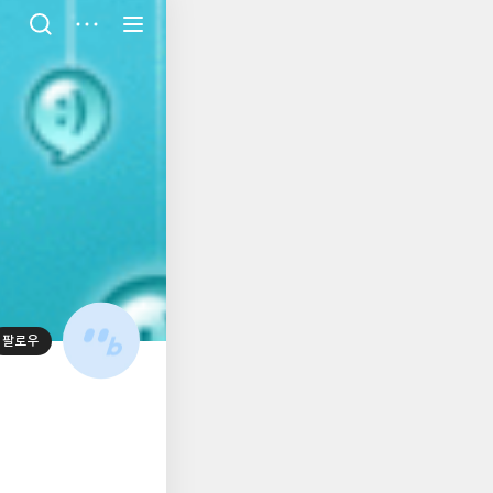
저
장
팔로우
대
표
사
진