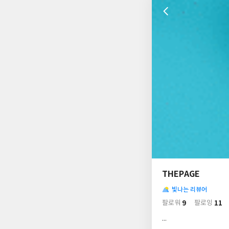
나
의
THEPAGE
님
사
의
빛나는 리뷰어
락
사
배
9
11
팔로워
팔로잉
경
락
...