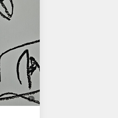
마드의 디자인이나 편집
첨
1
부
된
사
진