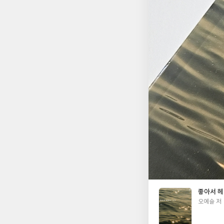
좋아서 헤
글
오예슬 저
쓴
이