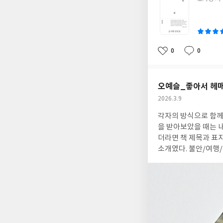
쓴
이
0
0
좋
댓
작
아
글
성
요
일
오예슬_좋아서 헤
작
2026.3.9
성
각자의 방식으로 함께 세계여행자의 내면여행 에세이 <좋아서 헤매는 지도>는 표지와 제목을 보고 마음에 들었다.
일
을 받아보았을 때는 내
더라면 책 제목과 표지 디자인에 
소개였다. 불안/여행/
좋아서 헤매는 지도>는
공간, 여행의 공간, 미지의 공간에서 작가의
때문이다. 지나온 모든 곳들이
면서도 부러운 마음이 
을 통한 회복이... 그리고 
문에 도전할 수 있다.