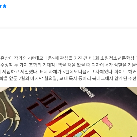
유상아 작가의 <판데모니움>에 관심을 가진 건 제1회 소원청소년문학상 
기대감! 책을 처음 봤을 때 디자이너가 심혈을 기울인 흔적이 가장 먼저
고 세밀했다. 표지 자체가 <판데모니움> 그 자체였다. 화이트 해커를 꿈꾸는 고등학생
 월요일, 교내 독서 동아리 북태그에서 알게된 주선정이 자살한다. 은호
지를 남긴채... 엄마의 죽음을 막지 못했던 자책감으로 살아온 은호는 선
, 성폭력(성매매), 대부업, 조폭 등등 이런 끔찍한 범죄들이 서로 맞물려 있
행되어 긴장감 있어서 빨리 읽힌다. 반면 또 이것이 살짝 버겁게 느껴지기도
분량에 다 담기에는 살짝 무리였달까... 개인적으로 주선정과 파우스트의 아
이 맞춰져 좀더 심도있게 다루어졌다면 어땠을까 하는 아쉬움이 남았다. 개
 청소년문학상 대상작에 걸맞게 청소년과 관련된 범죄들을 짜임새 있게 잘
 그래서 유상아 작가의 다음 작품이 더 기대가 된다. "인간이 가진 창의성이 가장 고도