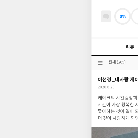
0%
리뷰
선
전체 (265)
택
된
이선경_내사랑 케
분
류
작
2026.6.23
성
케이크의 시간굉장히 귀
일
시간이 가장 행복한 
좋아하는 것이 일이 
더 깊이 사랑하게 되엉ㅆ고, 더 잘하고 싶
게라도 돕는 작은 친구가 되길 바라는
담긴, 파티시에 이선경만의 케이크 시간이다. 케이크를 