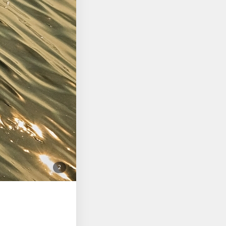
첨
2
부
된
사
진