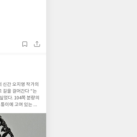
진
의 신간 오지영 작가의
싶었다. 104쪽 분량의
스쳐 읽는데, 오랜만에