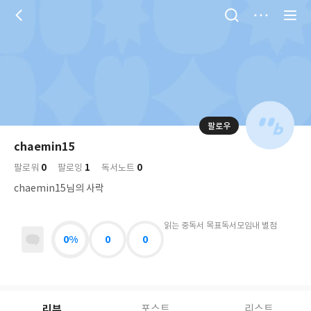
저
장
팔로우
나
의
chaemin15
님
대
사
0
1
0
의
팔로워
팔로잉
독서노트
표
락
사
사
배
chaemin15님의 사락
진
경
락
읽는 중
독서 목표
독서모임
내 별점
0%
0
0
리뷰
포스트
리스트