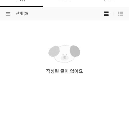
목
선
전체 (0)
록
택
보
된
기
분
선
류
택
작성된 글이 없어요