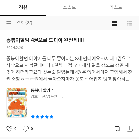
리뷰
포스트
리스트
목
선
전체 (27)
록
택
보
된
기
똥볶이할멈 4권으로 드디어 완전체!!!!
분
선
류
택
작
2024.2.20
성
똥볶이할멈 이야기를 너무 좋아하는 8세 언니예요~
7세때 1권으로
일
시작으로 서점갈때마다 1권씩 직접 구매해서 읽을 정도로 정말 재
밋어 하더라구요
다 샀는줄 알았는데 4권은 없어서
마저 구입해서 전
권 소장ㅎㅎㅎ
원에서 돌아오자마자 옷도 갈아입지 않고 앉아서는
푹 빠져 읽었어요.
봐도봐도 재밋고,
잠자리에 엄마가 몇번이나 읽어
똥볶이 할멈 4
줘도 재밋답니다요!!
매운거 잘 못먹는 아이인데도,
똥볶이할멈을 읽
글
강효미 글/김무연 그림
을때마다 우주최강 할멈떡볶이는 한번쯤 먹어보고 싶다고 난리예
쓴
요.
불량 반려동물봇을 만든 천재과학자는 감옥에 있지만,
언제가는
이
감옥에서 나오겠죠? 또 어떤 기상천외한걸 만들어 아이들을 유혹할
지 벌써부터 궁금해 다음 이야기가 너무 기대되네요~~
0
0
좋
댓
작
아
글
성