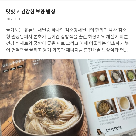
요
일
맛있고 건강한 보양 밥상
작
2023.8.17
성
즐겨보는 유튜브 채널중 하나인 김소형채널H의 한의학 박사 김소
일
형 원장님께서 본초가 들어간 집밥책을 출간 하셨어요.
계절에 따른
건강 식재료와 궁합이 좋은 재료 그리고 이에 어울리는 약초까지 넣
어 면역력을 올리고 원기 회복과 에너지를 충전해줄 보양식과 면역
반찬, 본초를 넣은 약념조미료, 다양한 한방 보양차 레시피가 가득
한 건강 요리책이예요.
제철 식재료로 나트륨과 탄수화물을 함량을
조절해 고혈압과 당뇨가 있는 만성질환자들도 부담없이 즐길수 있
답니다.
특별히 아픈데는 없지만 나이 들수록 떨어지는 체력은 어쩔
수 없는지 건강식에 관심이 많아졌는데요. 평범한 음식을 더 건강하
게 먹을수 있을거 같아 많은 도움이 될거 같아요.
책 속 레시피 중 하
나인 멸치고추장물은 흔한듯 많이 아시는 메뉴이지만 청양고추가
기력을 더하는 여름 보양 식재료라는걸 알고 먹으면 더 건강하게 먹
을 수가 있겠죠~
이제 무더운 여름은 지난듯 하지만 여전히 밥보다
간단한(?)면이 먹고 싶다면 멸치고추장물국수가 집 나간 입맛을 되
찾아줄 식욕 회복 레시피 될듯해요. 면보다 팽이버섯이 더 많이 들어
간 저탄수국수이니 탄수화물을 많이 먹을 걱정은 no no!!! 한입에