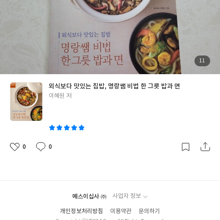
p.148 뱅글뱅글 식빵롤 도시락 아이와 함께 만들었던 햄치즈 롤샌
라 입맛대로 다양하게 즐길수 있을거 같아요.
특히 솥밥이 어려운 요
디치예요. 꼬지는 아이가 꽂겠다고 해서 흔쾌히 허락했죠. 아이들이
린이에게 밥이 맛있어지는 밥짓기 요령과 매번 퉁퉁 불어버리는 면
좋아하는 햄치즈는 웬만하면 집에 다 있으니 간단하고 쉽게 만들수
을 쫄깃힌게 면발이 살아있는 면 삶기 요령도 소개되어 있기에 요린
있어요. 무엇보다 바나나에 그려진 스마일로 더 돋보인 도시락이 되
이도 어렵지 않게 따라할수 있겠죠?! 많은 요리를 따라해보지 못했
었어요. p.116 하트 맛살 도시락 계란 노른자가 무게를 이기지 못해
지만 색다른 메뉴가 먹고 싶을때마다 명랑쌤 한그릇요리 책을 홈메
내려앉아 모양새가 볼품 없어졌지만 엄마 사랑한 가득 담은 하트 도
뉴판처럼 활용하면서 만들어 먹을려구요
명랑쌤비법시리즈 1탄, 2
첨
11
부
시락!! p.61 곰돌이 유부초밥 도시락 그리고 너무 귀여운 곰돌이 얼
탄, 3탄 완전체로 갖춰지니 명랑쌤이 옆에 계신듯 든든하네요~~
된
사
굴 유부초밥까지...눈, 코 붙이면서 저도 모르게 미소가 지어지더라
진
외식보다 맛있는 집밥, 명랑쌤 비법 한 그릇 밥과 면
구요. 너무 귀엽다고 좋아하는 아이를 보니 웬지 모를 뿌듯감도 들었
글
이혜원 저
답니다. 제가 만들어본건 몇가지 되지 않지만 책대로 차근차근 따라
쓴
하니 저도 금손이 된듯한 착각도 들었구요. 귀찮고 시간도 오래 걸리
이
지만 좋아하는 아이를 보니 안 만들수가 없겠더라구요. 이 외에도 아
기자기한 귀여운 도시락이 많아서 아이와 함께 하는 동안은 부지런
히 만들어 주고 싶네요. 이제 곧 아이들 소풍과 체험 학습이 할 시기
0
0
좋
댓
작
가 많아져서 캐릭터 콩콩 도시락 책이 아주 유용하게 사용해 질거 같
아
글
성
습니다. 아이와 함께하며 아이와 즐거운 추억을 만들고 아이도 엄마
요
일
도 행복해지는 캐릭터 콩콩 도시락 책 추천합니다.
예스이십사 ㈜
사업자 정보
개인정보처리방침
이용약관
문의하기