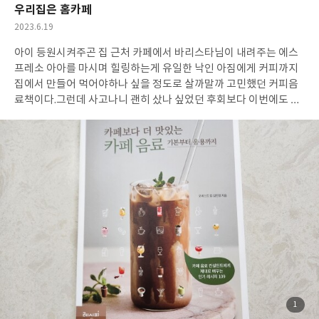
주니 어렵지 않게 시작할수 있다. 그리고 메뉴마다 완성된 음식을 눈
우리집은 홈카페
으로 먼저 맛볼수 있게 예쁘게 플레이팅하는 과정까지 보여준다.
모
작
2023.6.19
든 메뉴는 2~3인분 기준이라, 서너가지 메뉴를 만들어주말 브런치
성
초대 요리로 손색이 없을듯하다.
현재도 일주일중 하루는 비건식을
아이 등원시켜주곤 집 근처 카페에서 바리스타님이 내려주는 에스
일
실천중이지만, 더 다양한 비건 음식을 알게된 만큼 더 적극적으로
프레소 아아를 마시며 힐링하는게 유일한 낙인 아짐에게 커피까지
비건식을 실천해 보려한다.
집에서 만들어 먹어야하나 싶을 정도로 살까말까 고민했던 커피음
료책이다.
그런데 사고나니 괜히 샀나 싶었던 후회보다 이번에도 잘
샀다고 칭찬한다.
물론 커피 제조에 필요한 도구나 재료가 집에 없는
게 몇가지가 있어서 기계 대신 손노동이 더 필요하다는게 유일한 단
점이네요ㅎ
어쨋던 이 커피책은 카페를 매일같이 늘락달락하면서도
매번 마시는 것만 마시는 나같은 커린이(?)를 위한 책이지 않을까
싶다.
카페에서 보던 여러가지 커피와라떼, 밀크티, 요거트, 에이드,
티, 스무디, 주스, 알코올음료, 키즈음료, 한식음료가 이 책 한권에
다 나와있고, 다른 커피를 마셔보고 싶지만 차이점이 뭔지 몰라 매
번 똑같은 커피만 마시는 커린이들이 다양한 커피 제조법의 기본을
알수 있어서 카페에 가서 주문하더라도 묻지 않고 주문하기도 좋을
거 같아요.
카페음료컨설턴트 저자님의 비법 가득한 카페 음료 책이
라 당장 카페를 차려보고 싶은 욕망이 가득합니다~~
첨
1
부
된