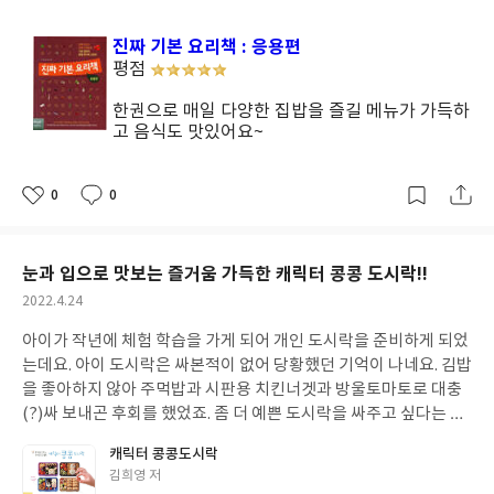
성
일
진짜 기본 요리책 : 응용편
평점
한권으로 매일 다양한 집밥을 즐길 메뉴가 가득하
고 음식도 맛있어요~
0
0
좋
댓
작
아
글
성
요
일
눈과 입으로 맛보는 즐거움 가득한 캐릭터 콩콩 도시락!!
작
2022.4.24
성
아이가 작년에 체험 학습을 가게 되어 개인 도시락을 준비하게 되었
일
는데요. 아이 도시락은 싸본적이 없어 당황했던 기억이 나네요. 김밥
을 좋아하지 않아 주먹밥과 시판용 치킨너겟과 방울토마토로 대충
(?)싸 보내곤 후회를 했었죠. 좀 더 예쁜 도시락을 싸주고 싶다는 생
각도 많이 들었구요. 인터넷에 나오는대로 따라만들어 봤지만 생각
캐릭터 콩콩도시락
보다 쉽지 않아서 금새 포기했는데 캐릭터콩콩도시락 책은 이런 저
글
김희영 저
도 만들수 있겠다는 근거없는 자신감을 주는 책이네요. 도시락 싸기