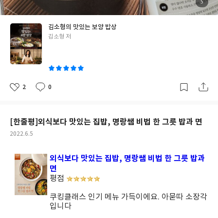
는 심심한듯 하지만, 두세번 먹다보면 식욕 폭발할 맛이랍니다.
김소
첨
5
부
형원장님의 맛있는 보양 밥상과 함께라면 4계절내내 건강하게 보낼
된
사
진
수 있을거 같아요
김소형의 맛있는 보양 밥상
글
김소형 저
쓴
이
2
0
좋
댓
작
아
글
성
요
일
[한줄평]외식보다 맛있는 집밥, 명랑쌤 비법 한 그릇 밥과 면
작
2022.6.5
성
일
외식보다 맛있는 집밥, 명랑쌤 비법 한 그릇 밥과
면
평점
쿠킹클래스 인기 메뉴 가득이에요. 아묻따 소장각
입니다