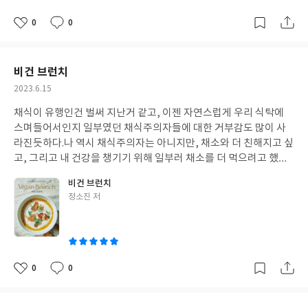
0
0
좋
댓
작
아
글
성
요
일
비건 브런치
작
2023.6.15
성
채식이 유행인건 벌써 지난거 같고, 이젠 자연스럽게 우리 식탁에
일
스며들어서인지 일부였던 채식주의자들에 대한 거부감도 많이 사
라진듯하다.
나 역시 채식주의자는 아니지만, 채소와 더 친해지고 싶
고, 그리고 내 건강을 챙기기 위해 일부러 채소를 더 먹으려고 했고,
이왕이면 더 맛있게 먹었으면 좋겠다고 생각했다. 하지만 한식 위주
비건 브런치
의 한정적인 메뉴로 맨날 먹던 것만 먹으니 메뉴에 갈증을 느끼게 되
글
정소진 저
었다. 이왕이면 더 폼나는(?) 비건 음식이 먹고 싶었다.
그렇게 만나
쓴
게 된 비건브런치!!!
저자님의 오랜 요리 내공이 느껴지는 속이 더 알
이
찬 요리책이다. 샐러드, 파스타와뇨끼, 면과밥, 샌드위치, 일품요
리, 수프, 그리고 베이킹까지 무려 70여가지 비건 브런치 메뉴가 들
어가 있어 이 한권으로 입맛대로 비건 요리를 골라 만들수 있다. 하
0
0
좋
댓
작
지만 비건식을 처음 시작하는 사람들에게 조금 생소한 재료들이 있
아
글
성
을수도 있기에, 비건을 위한 식재료를 구입할수 있는 쇼핑몰도 알려
요
일