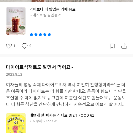
사
진
카페보다 더 맛있는 카페 음료
글
오네스트 킴 김민정 저
쓴
이
1
0
좋
댓
작
아
글
성
요
일
다이어트식재료도 알면서 먹어요~
작
2023.8.12
성
여자들의 평생 숙제 다이어트!! 저 역시 여전히 진행형이라^^;;;; 더
일
운 여름이라 다이어트는 더 힘들기만 한데요. 운동이 힘드니 식단을
조절할 수 밖에 없지요 ㅠ그런데 여름엔 식단도 힘들어요ㅠ 운동보
다 더 힘든 식단을 간단하게 건강하게 지속적으로 예쁘게 살 빠지는
걸 도와줄~~~ 예쁘게살빠지는식재료DIETFOOD61 다이어트음식
예쁘게 살 빠지는 식재료 DIET FOOD 61
에 대해선 뭐 거의? 준전문가 수준이지만요. 하지만 실제로 그 재료
글
기시무라 야스요 저
가 다이어트에 왜 좋은지 어떤 영양 성분 때문에 다이어트에 도움이
쓴
되는지는 알지 못하지요~ 이 책에선 다이어트에 도움이 되는 식재
이