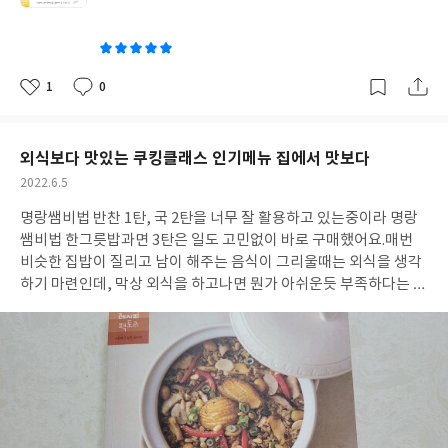
쓴
도 귀찮은데 캐릭터 도시락은 뭐임?!캐릭터 도시락이 낯설고 뭐부
이
터 어떻게 시작해야할지 알려주니 똥손인 엄마도 쉽게 만들수 있을
거 같아요. 캐릭터 도시락을 싸기 위해 필요한 도구와 재료, 초간단
캐릭터부터 다양한 캐릭터로 도시락을 아기자기하게 꾸밀수 있는
1
0
좋
댓
작
여러가지 팁과 그리고 도시락에 어울리는 맛과 영양 가득한 밑반찬
아
글
성
도 소개되어 있어 균형잡힌 도시락을 만들수 있고요. 동물, 과일,
요
일
꽃, 리본, 하트, 별, 웃음,재밋는 모양, 특별한 날의 도시락까지 어느
외식보다 맛있는 쿠킹클래스 인기메뉴 집에서 맛보다
하나 부족함 없이 골라 만들수 있는 재미가 있어요. 꼭 도시락이 아
작
2022.6.5
니어도 집에서 편식하는 아이들을 위해 특별한 집밥으로도 먹을수
성
있고요, 또 재료만 준비되면 간단하고 쉽게 아이와 함께 할수 있는
명랑쌤비법 반찬 1탄, 국 2탄을 너무 잘 활용하고 있는중이라 명랑
일
엄마표 요리 체험도 할수 있는 활용도가 다양한 캐릭터 콩콩 도시락
쌤비법 한그릇밥과면 3탄은 일도 고민없이 바로 구매했어요.
매번
이예요 똥손 엄마인 제가 책 보고 따라 만들어본 몇가지 캐릭터 도시
비슷한 집밥이 질리고 남이 해주는 음식이 그리울때는 외식을 생각
락을 올려보아요. p94. 파프리카 달걀꽃 새우 볶음밥 도시락 마땅한
하기 마련인데, 막상 외식을 하고나면 뭔가 아쉬운듯 부족하다는 느
도구가 없어 일단 냉장고에 있던 식재료들로 만들어본 파프리카 달
낌이 들때가 많았어요.
하지만, 외식보다 맛있는 집밥 명랑쌤비법 한
걀꽃이예요. 쉬운듯 했지만 노른자가 자꾸 터져서 만만치 않더라구
그릇 밥과 면을 집에서 더 든든하게 맛있게 먹을수 있다니 은근 기대
요. 그래도 처음 치곤 나쁘진 않은듯요. p. 136 스마일 무스비 도시
가 되더라구요.
더군다나, 인기 요리 선생님인 저자님 명랑쌤 쿠킹클
락 지 집 아이가 너무 좋아했던 익살스런 웃음 가득 도시락이예요.
래스에서 수강생들의 실습율이 높았던 인기 메뉴 50여가지이니 어
이거 만들어 주고 나서는 매번 눈 입 붙여달라고 떼 아닌 떼를 씁니
느하나 버릴거 없는 레시피일듯 하구요.
밥, 반찬, 국물음식을 따로
다요. 전 다 있다는 그곳에서 예전에 샀던 김펀치로 사용했는데 절사
준비하지 않아도 되고, 솥밥, 덮밥, 볶음밥, 김밥과쌈밥, 면요리 등
력이 좋지 않아 제대로된 눈 입 나오는거 골라 붙이느라 식겁했네요.
을 한식, 일식, 중식, 별식으로 즐길수 있는 한그릇요리라 상황에 따