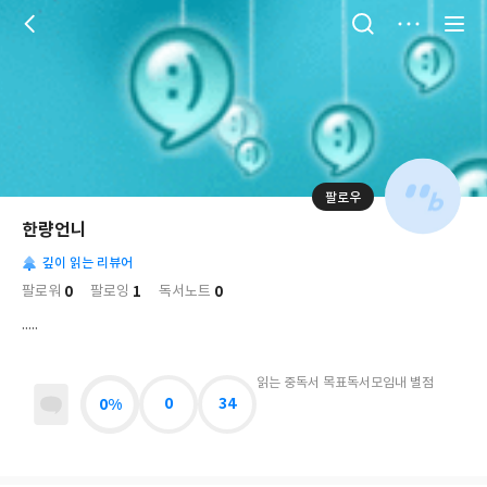
저
장
팔로우
나
의
한량언니
님
대
사
의
깊이 읽는 리뷰어
표
락
사
사
배
0
1
0
팔로워
팔로잉
독서노트
진
경
락
.....
읽는 중
독서 목표
독서모임
내 별점
0%
0
34