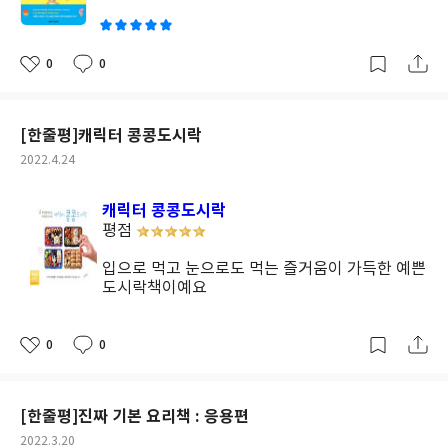
료를 제대로 먹는 방법과 영양소를 파괴하지 않고 효과적으로 섭취
할수 있도록 도와줄 간단한 요리법을 알려준답니다. 일반적인 다이
어트 요리 레시피 책이랑은 성격이 다르죠~ 체중 감량보다는 식재
0
0
좋
댓
작
료에 대한 이해와 관심을 가지고 클린하고 건강한 식단 관리에 관심
아
글
성
있는 분들이 보기 좋을듯 해요. 그런데 대충이요리법을 따라하다 보
요
일
면 살도 금방 빠질거 같아요~ 사과를 좋아하는 게으른 다이어터 집
[한줄평]캐릭터 콩콩도시락
에는 늘 사과가 있어서 사과를 활용한 요리를 따라해 보았는데요. 사
작
2022.4.24
과에 요거트는 늘 함께 먹었던 조합이었는데 콩가루가 들어가 단백
성
질을 보충해 먹을수 있고 맛도 좋더라구요. 콩가루와 콩비지파우더
일
캐릭터 콩콩도시락
는 같은 종류인줄 알았는데, 콩비지파우더가 식이섬유 함량이 더 높
평점
다는 차이점이 있구요, 다이어트에 큰 도움이 된답니다. 일단 콩의
대두이소플라본이라는 성분이 갱년기증상도 완화한다니 꾸준히 섭
입으로 먹고 눈으로도 먹는 즐거움이 가득한 예쁜
취해야겠어요. 다이어트 식재료 공부(?)로 끌날듯 끝나지 않은 다이
도시락책이예요
어트도 성공할수 있을거 같네요~
0
0
좋
댓
작
아
글
성
요
일
[한줄평]진짜 기본 요리책 : 응용편
작
2022.3.20