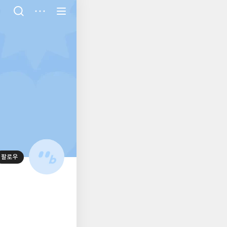
저
장
팔로우
대
표
사
진