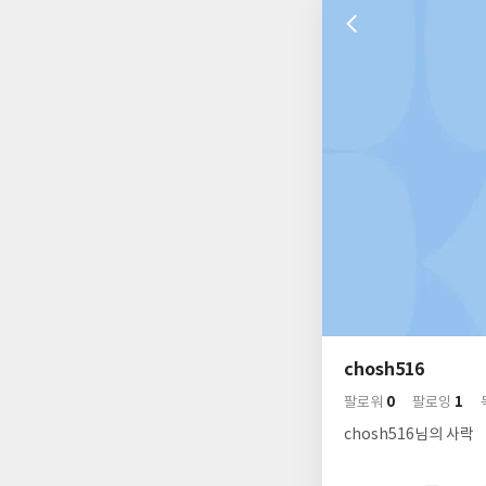
나
의
chosh516
님
사
0
1
의
팔로워
팔로잉
락
사
배
chosh516님의 사락
경
락