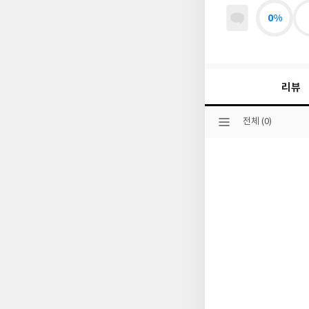
0%
리뷰
선
전체 (0)
택
된
분
류