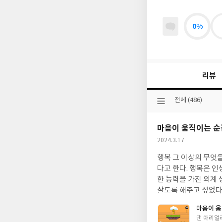
0%
리뷰
선
전체 (486)
택
된
마음이 움직이는 순
분
류
작
2024.3.17
성
행복 그 이상의 무엇
일
다고 한다. 행복은 인
한 능력을 가진 외계
살도록 해주고 싶었다.
로 '행복감'이라는 
마음이 
록 해서 인간이 지속
글
댄 애리얼