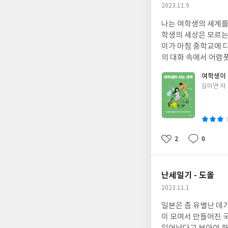
작
2023.11.9
일이 주는 장점 중의
성
적 경험이 동반되어야 
나는 여학생의 세계를 
일
머무는 것은 타인과 
학생의 세상은 모르는 
것이다. 직장에서 물
이가 마침 중학교에 
아서는 안된다. 책과 반려동물도 좋
의 대화 속에서 어렴
적으로 시도하기는 어
서 만나는 집단 내에
여학생이 
는 사람들도 있다. 
모른다고 봐야 맞을 것이다. 남자와 여자의 특징이 달라지기 시작하는 때가 중고등학교 시
글
김미연 저
이 많거나 전문 분야를
는 성인에 비해 이성
쓴
라도 관계망을 정비해
약하다. 쉽게 감정적이
이
내자. 지금 만나는 
녀 사춘기 시절 함께
것도 필요하겠다.
생존과 번식의 전략이
안전한 자원의 확보를 위한 신뢰와
2
0
좋
댓
작
폭력이 난무하는 정도
아
글
성
지 못해 극단적인 선
요
일
아이 세계에서는 그리
난세일기 - 도올
당하기도 했다. 나를 
작
2023.11.1
하지 않자, 그 정도가
성
그 굴레 밖으로 탈출에 성공했다. 폭력이 동원되는 경우는 많지 않지만, 여
일본은 좀 유별난 데가
일
한다. 대신에 여자아
이 모여서 만들어진 
같다. 관계에 대한 