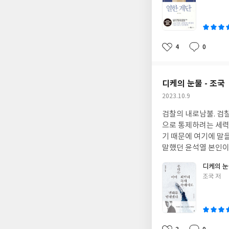
쓴
트루먼이 미국의 다음 대
적으로는 '신자유주의
이
기>는 윤석열 정부 
널들인 깡선생이나 김
없다. 도올은 국제 
탐탁지 않게 생각되었던 것은 사실이다. 채사장의 책을 세 권정도
안에서 비판하고 있다.
치열한 삶을 사는 우
4
0
좋
댓
작
목시켜 글 쓰고 있는
사람들이 가장 많이 
아
글
성
게든 비판은 되니, 큰
민주주의는 개선되었지
요
일
다. 그리고 빈부의 격차
디케의 눈물 - 조국
그의 발언이 진심인지 
작
2023.10.9
는 철학과 종교, 이념
성
않다는 생각이 들었다
검찰의 내로남불. 검
일
분은 영성과 죽음, 
으로 통제하려는 세력
나에게는 죽음과 초월
기 때문에 여기에 말
말했던 윤석열 본인이 검찰의 내
강연에서 다음과 같이
디케의 눈
동안 재판을 받고 결
글
조국 저
개가 되어 무고한 시
쓴
견디다 못해 스스로 생을 마감한 사람은 또
이
법 제정과 시행은 먼
법 개정을 강력히 저
실이다. 그럼에도 불