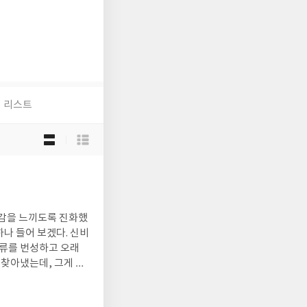
리스트
목
록
보
기
선
택
복감을 느끼도록 진화했
하나 들어 보겠다. 신비
인류를 번성하고 오래
 찾아냈는데, 그게 바
다 행복한 느낌을 갖도
의 정체다. 진화론의