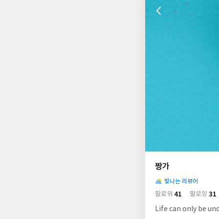
나
의
짱가
님
사
의
빛나는 리뷰어
락
사
배
41
31
팔로워
팔로잉
경
락
Life can only be un