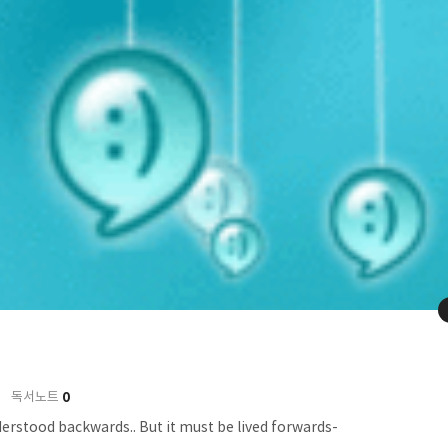
0
독서노트
derstood backwards.. But it must be lived forwards-