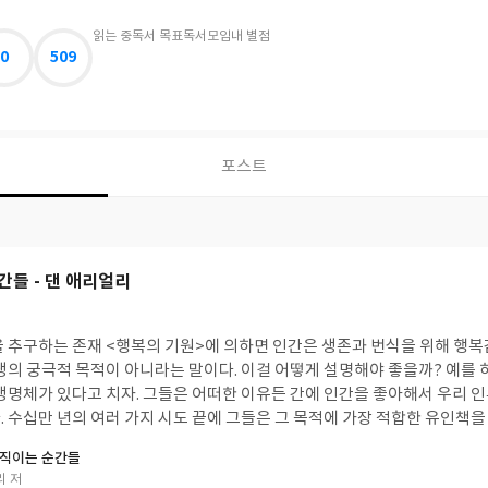
읽는 중
독서 목표
독서모임
내 별점
0
509
포스트
간들 - 댄 애리얼리
을 추구하는 존재 <행복의 기원>에 의하면 인간은 생존과 번식을 위해 행
생의 궁극적 목적이 아니라는 말이다. 이걸 어떻게 설명해야 좋을까? 예를 
 생명체가 있다고 치자. 그들은 어떠한 이유든 간에 인간을 좋아해서 우리 
 수십만 년의 여러 가지 시도 끝에 그들은 그 목적에 가장 적합한 유인책을
것이다. 인간이 번식과 관계된 행위와 오래 살아남도록 하는 행위를 할 때마
움직이는 순간들
적으로 그 행동을 하도록 만들었다는 것이다. 이게 바로 진화론으로 본 행복
리 저