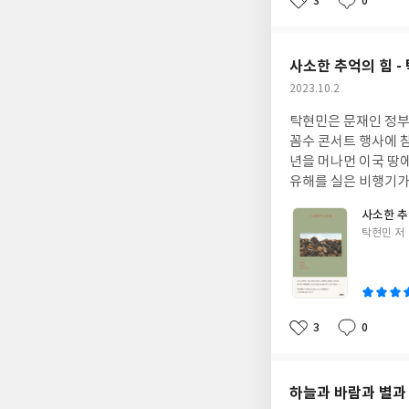
3
0
좋
댓
작
공무원으로 돌려놓는 방법에는 무엇이 있을까? 나는 검
아
글
성
권력욕도 있을 터이고
요
일
로 변호사 시장에 나
사소한 추억의 힘 -
보니, 대기업에 우호
작
2023.10.2
수사와 기소로 공격을 해대는 것이다. 검사가 돈 되는 직업이 아니게
성
사 개업을 하지 못하
탁현민은 문재인 정부
일
면 유사한 효과를 가
꼼수 콘서트 행사에 참
히 다른 커리어로 분
년을 머나먼 이국 땅
보는 것으로 말이다. 검찰의 헛 기소 남발은 어떻게 막을 수 있을까? 형사사건으로 기소된 피고인은 무죄를 받아도 재
유해를 실은 비행기가
판 기간 동안 생계를
사람들이 기억할 것이
사소한 추
털이, 주변 사람 괴
금부터 대한민국 공군이 안전
글
탁현민 저
도의 고통이 따른다. 
식 기념행사가 대중에
쓴
법원까지 가서 무죄가
열을 추모하는 마음이
이
인이 책임지도록 하면 
면 탁현민의 연출은 
받도록 해야 한다. 
애국지사 오희옥 할머니
청과 중앙 검찰을 별도의
5월 18일에 태어났
3
0
좋
댓
작
인 내가 이런 생각까
하던 연출되지 않은 감동과 여운이
아
글
성
간을 뿌리째 뒤흔드는
출과 멋진 작품은 만들
요
일
던 을사오적이 모두 고
것 같다. 나는 그것
하늘과 바람과 별과 
의를 훼손하고 역사를
사람이 풍부한 감성과