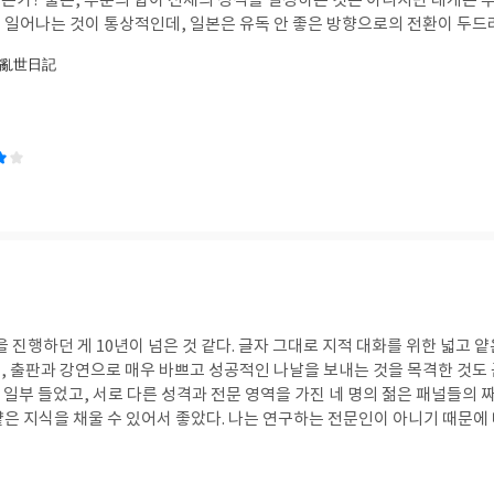
는가? 물론, 부분의 합이 전체의 성격을 결정하는 것은 아니지만 대개는
 여자아이들에게 훨씬 더 큰 상처를 입히는 것 같다. 책에서는 같은 여성이
어나는 것이 통상적인데, 일본은 유독 안 좋은 방향으로의 전환이 두드러진다. 일
자아이의 행동과 심리는 이해할 수 없는 것 투성이다. 저자는 조금 더 아이
열 정부의 방침인 것 같은데, 이미 사과도 했고 1965년 한일 협정으로 
 亂世日記
절로 되돌아가 자신이 겪었던 상처와 만나서 위로하고 화해한다. 나는 아이를 충분히 이해해
 묻어두자는 주장이다. 마치 일본 극우세력의 분신이 우리나라 정부의 뇌에
구와 같은 아빠가 될 거라고 과거부터 다짐해 왔지만, 이게 쉬운 일이 아니
 정도의 스탠스다. 전 국민 중 30%는 독도가 일본 땅이라고 해도 지지할
리지 않았다. 나는 소심하고 쉽게 삐치는 사람이라는 것을 아이의 양육 과정
마 한 무속인의 말을 실천한다는 풍문이 사실은 아니겠지만,,, 이 책 도올의 <난세일기>에
0대의 뇌>에서 저자가 한 말을 상기한다. 그는 이렇게 말하는 것 같다. "진정
탈 야욕은 이미 임진왜란 때부터였다고 말한다. 물론, 그 이전에도 왜구의 
. 이기적이고, 말 안 듣고, 사이코 패스같지 않은 십대는 어디에도 없다고
만, 본격적으로 조선땅을 넘보기 시작한 것도 일제강점기 훨씬 이전이라는
 뇌의 가소성이 큰 질풍노도의 십대에게도 도덕적이고, 양심적이며, 사회성
 확장하기 어려운 현실과 지진으로 인한 근원적 불안감, 그리고 문보다는 
항상 내포하고 있는 것이다.
 침략하게 만들지 않았을까 추측한다. 그러니까. 이 일본의 과거 반성 문제는 대충
낼 문제가 아니다. 일본의 국가적 특성상 과거 어느 때이고 한반도가 자신이
략의 야욕을 불태웠다. 문재인 정부까지는 대한민국이 만만히 볼 상대가 
것뿐이다. 과거 일본이 저지른 전쟁 범죄와 침략 전쟁을 진심으로 참회하고 
 되살아날 수 있다. 그래서 지속적이고 진정성이 담긴 참회와 반성이 필요하
간하고 살인한 철천지원수가 당신을 종으로 삼고 집도 빼앗아 50년을 살았다
 진행하던 게 10년이 넘은 것 같다. 글자 그대로 지적 대화를 위한 넓고 
과 사과로 그들을 용서할 수 있는 사람이 얼마나 될까? 윤석열 자신이 그런
 출판과 강연으로 매우 바쁘고 성공적인 나날을 보내는 것을 목격한 것도 근
씬 더 합리적이라고 생각한다. 피해를 당한 당사자를 제외하고는 누구도 '용
을 일부 들었고, 서로 다른 성격과 전문 영역을 가진 네 명의 젊은 패널들의 
일 조국에서 민족 번영을 꿈꿨던 독립지사들이 지금 남북의 분단된
얕은 지식을 채울 수 있어서 좋았다. 나는 연구하는 전문인이 아니기 때문에
 얼마나 애통해 할까. 이 민족상잔의 한국전쟁은 북한 김일성의 남침으로 
 접근이 유익한 효과를 주기도 한다. 오래되어서 정확한 기억은 아니지만, 대략 내
보면 '유도된 전쟁'이었다는 것이 도올의 주장이다. 나는 그 주장이 매우 
'에서 채사장의 포지션은 다른 패널들의 인문학적 논의의 반대편에서 질문
선언했던 루스벨트가 45년에 죽지 않았다면, 반공주의자이자 세계질서를 
론과 방송의 재미를 위해 의도적으로 위악적인 모습을 보이는 인상이 강했는