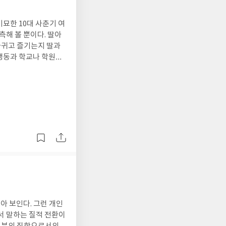
군가와 함께 하는 사회
람은 없다. 혼자 잠시
미묘한 10대 사춘기 여
 혼자로 재충전을 하는
측해 볼 뿐이다. 딸아
회적 관계의 끈을 놓
사귀고 즐기는지 딸과
행동과 학교나 학원에
회적 교류를 활발히 하
적인 사고와 양식을 잘
유지가 될 것이다. 돈
닌 사람들은 지금부터
회적 관계에 아직은 취
과 더 자주 시간을 보
 어렵다. 이런 점은 남
가꾸어 나가 지속시키는
 만큼 여성과 남성의
장이 되고, 여자들은
롭힘이나 따돌림을 이기
고 싸우는 일은 남자
교 시절 한때 괴롭힘을
행위에 내가 크게 저항
내 어떤 방법을 사용하여
아 보인다. 그런 개인
에게 상처를 주는 것
서 말하는 질적 전환이
관심, 그리고 또래 집