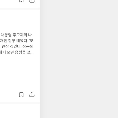
 고위급 검사 경력으
넣고 검사 생활을 하다
 세력에게는 들개 마냥
 있다고 한다. 그렇다
 대통령 추모제와 나
바꿔서 변호사와는 완전
인 정부 때였다. 78
게 출제되는 사법시험을
 인상 깊었다. 장군의
해 나오던 음성을 많은
기인 별건수사와 먼지
 되어 영광입니다. 지
생을 포기하고 싶을 정
 강화해야 한다. 대
일절을 기념하고 순국선
떠한 형태로든 검사 개
과거의 모습이었다. 반
라도 실체적인 불이익을
주년 광복절 경축식에서
법도 있다. 지방 검찰
운동 기념식에서 80년
범한 시민
통령과 따뜻하게 포옹
고, 우리 공동체의 근
나라를 일본에 팔아먹었
해 뭔가가 있어야 하는
어 낸 이 땅의 민주주
출도 그러하다. 만드는
 태도, 이러한 것들