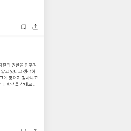
난세일
론 어디까지나 다른 패
 70% 이상은 관계가
이나 채사장의 발언이
교를 큰 세계사적 흐름
 문화, 예술 등과 접
세계 최장시간을 일하는
식으로 연결하면 어떻
는 확대되고, 정치적
놓여 있다고 그는 말한
방송에서의
책 <열한 계단>에서 그
 하나 가볍거나 얕지는
보여준다. 그리고 뒷부
 검찰의 권한을 민주적
극적으로 권고하는데,
 알고 있다고 생각하
 그게 깡패지 검사냐고
검사를 만나서 몇 년
실제로 검찰은 권력의
 별건수사의 괴롭힘을
적인 민주당 의원들,
되기는 어려운 것이 사
시민에 봉사하는 온순한