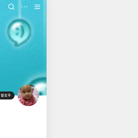
저
장
팔로우
대
표
사
진