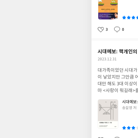
렌즈로 행복이라는 감
쓴
향해 과감히 돌진하는
이
인간은 행복감을 느끼
러운 것과 낯선 것을 
생존에 방해가 되는 
3
0
좋
댓
작
겨있다고 할 수 있겠
아
글
성
고 이성적인 존재이지
요
일
을 무시해서는 안 된다
시대예보: 핵개인의 
의 것이라고 말이다. 
작
2023.12.31
의 입구에 배치한 문장
성
우리에겐 행복이 아닌
대가족이었던 시대가 있
일
위를 두고 있는 것으
이 낳았지만 그만큼 어
얼리는 행복감을 얻는 
대만 해도 3대 이상이
욕망을 채우는 행위들
마 <사랑이 뭐길래>를
망에서 비롯된 생존과
는 자녀들의 모습이 당
시대예보:
지고 있는 감정이다.
기를 어느 정도 거친 후 지
글
송길영 저
되는 행복감과 비슷한
을 핵개인이라고 볼 
쓴
감, 그리고 나 아닌 
시각으로 개념을 분석
이
다. 이런 감정들은 행
면 이해가 더 쉽겠다
로 연결되어 있지는 
탐구를 게을리하지 않
것만으로는 견디지 못