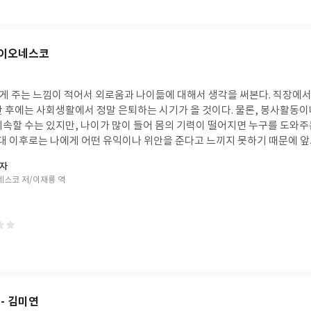
와 공통 관심사에 대한 연대로 맺어지는 인연을 중시한다. 부모로부터의 지
혼하지 않고 혼자 살겠다는 비율도 급격히 증가했다. 솔직하게 말해보자. 평생직장을 기
누어서 전혀 모르는 타인을 돕는 착한 사마리아인이 되기도 하고, 더 큰 뜻
의 선택이 아니다. 효율을 좇는 경제와 기술의 급격한 변화에 소외된 일반 
지고 있기도 하다. 그러니까 인간은 1차원적인 생물학적 행복감만을 쫓는 
의 발달이 인간을 노동으로부터 해방시키고, 자유를 확대하기를 학수고대했
 이오네스코
의 말에 기대면, '자기 자신을 넘어선 무언가에 대한 목적의식', '의미와 
찮은 일자리는 없어지고, 파트타임에 전전긍긍하며, 부가가치는 소수에게 집
른 만족감을 크게 느낀다. 그렇다면 진화적 이득과 별로 상관없어 보이는 의
철옹성으로 뭉쳐있다. 줄 것과 받을 것 많은 사이는 여전히 권위적이다. 우
까? 생존이나 번식과 상관이 없거나 오히려 불리한 행동을 하는 근원적인 
에 내몰린 것이 아닐까. 기술의 발달이 일상의 향유를 보장하고 더 많은 개
는 느낌이 적어서 외로움과 나이듦에 대해서 생각을 써본다. 직장에서 퇴직을 하고 얼마간
도 넓게 보면 진화적 이득에서 파생했다고 생각한다. <행복의 기원>에서
데 말이다. 핵개인의 연대와 자각이 필요하다.
간 후에는 사회생활에서 정말 은퇴하는 시기가 올 것이다. 물론, 봉사활동이
어 있다고 말한다. 집단을 구성하여 동료와 함께 있을 때 생존확률이 훨씬 
지속할 수는 있지만, 나이가 많이 들어 몸의 기력이 떨어지면 누구를 도와주
문제를 해결하기 위해서 뇌가 비약적으로 발전했으며, 이성을 사용하는 능
십 대 이후로는 나에게 어떤 유익이나 위안을 준다고 느끼지 못하기 때문에 
수 있게 되었다. 인간이 어떤 존재이고 어떻게 행동하는지 메타인지가 가능하
이다. 가족과 친구도 연락을 끊지야 않겠지만 가끔 소식을 전하고 특별한 일
삶이 무엇인지 인간은 끊임없이 고민하게 되었다. 인간은 생명체 중 아마도
남자
일까? 나는 외로움을 잘 느끼는 사람은 아니다. 혼자가 편하다. 누군가
자체를 긍정하게 된 종이 아닐까.
네스코 저/이재룡 역
일하고 나서는 한동안 혼자 있는 시간을 필요로 한다. 혼자 있다고 특별히 
 그냥 책 읽고 다큐나 시사영상을 보면서 시간을 보낸다. 직장에 다니고 사
가 혼자라면 굳이 하지 않을 노력을 들이고 신경을 써야 한다. 어쩔 수 없이
 성장하기도 하고, 무언가를 배우며, 사람들과 어울리게 된다. 어쩌면 그 
는 행복의 필수조건이 사회성이라고 말한다. 연구
은 다른 사람과 함께 보내는 시간이 많고, 불행한 사람들은 혼자 있는 시간
 어울리지 않는 것은 불편하고, 에너지가 많이 소요되기 때문이지만, 그들
결국 지금 혼자가 좋은 것은 타인과 함께 있는 시간이 적당히 주어지기 때문이
- 김미연
 게 힘이 좀 들지만, 그게 아예 없다면 인생은 황무지가 될 거라는 말이다. 버트런드 러