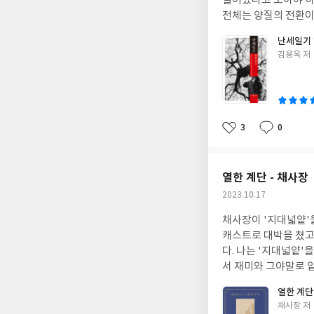
일어났다고 보아야 하
단으로부터의 따돌림은
전체는 양질의 전환이 일
온 선생님으로서도 여
괴롭히자는 의견이 윤석
난세일기
기 위해서 자신의 10대 시
미래를 위해서 과거는
글
김용옥 저
주고, 격려해 주는 친
것이 아닌가라고 생각될
쓴
그리 오랜 시간이 걸
기는 것인지도 모르겠다. 설
이
그럴 때마다 나는 <1
서는 일본의 조선 침
덜 자란 아이일 뿐이야
강산이 몸살을 앓았지
까. 아직 스펀지처럼
갇혀 더 이상 외부로
3
0
좋
댓
작
로 자라날 가능성은 
성향이 조선이라는 나라를 끊임없이
아
글
성
사과 한두 번으로 끝
요
일
상태에서는 언제든 침
열한 계단 - 채사장
로 도발하지 않았던 
작
2023.10.17
록에 남기지 않는다면 일본의 침략 야욕은
성
다. 자신의 가족을 강
채사장이 '지대넓얕'을
일
을 겪은 후 돈 몇 푼
캐스트로 대박을 쳤고,
올의 물음이 나는 훨
다. 나는 '지대넓얕'
격이 없다고 나는 생각한다. 정부도 마찬가지다. 통
서 재미와 그야말로 
현실을 보면 지하에서
정리된 지식보다는 이렇게 캐주얼한
열한 계단
실이지만, 깊이 들여다
가 느꼈던 '지대넓얕
글
채사장 저
2차 대전에 참전을 
었다. 다이내믹한 토