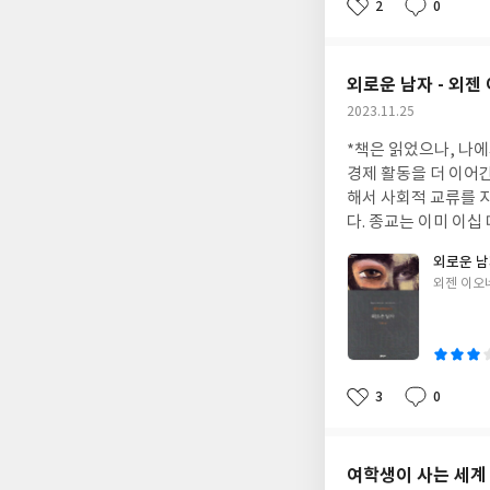
다는 이웃 간의 교류
2
0
좋
댓
작
행복하지는 않다. 실제 인간은 무조건 많이 갖는 것을 선택하지는 않는다.(그런 인간 종류도 존재하기는 하지만,) 우리
자녀에 올인하지도 않는다. 결
아
글
성
는 가진 것을 조금 나
대하지 않는 것은 개인
요
일
는 영웅적 면모를 가
현실일 뿐이다. 기술
외로운 남자 - 외젠
수 있다. 댄 에리얼리
어버렸다. 오히려 괜
작
2023.11.25
수록' 그 결과에 따
들은 여전히 혈연의 
성
느끼는 이유는 무엇일
것이 아니라, 핵개인
*책은 읽었으나, 나에게 주
일
미 추구에서의 만족감
도록 할 수도 있을 텐
경제 활동을 더 이어
가장 밀접하게 연결되
해서 사회적 교류를 
의 관계를 유지하고 
다. 종교는 이미 이
을 이해하고 관찰할 
나가는 일은 없을 것
인 관점에서 괜찮은 
외로운 
것이다. 그렇다면, 그때의 나의 삶은 어떤 모습
리와 상관없이 존재 
글
외젠 이오
와 만나고, 말하고, 
쓴
을 하는 것도 아니다.
이
지가 꽤 소모된다. 내
이지만, 그 덕에 나는
느끼고 에너지를 얻는지도 모르겠다. 서은국의 <행복의 기원>에서
3
0
좋
댓
작
에서도 행복한 사람들
아
글
성
적인 사람들이 타인과
요
일
면 즐거움을 느낀다. 
여학생이 사는 세계 
을 하고, 누군가를 만나는