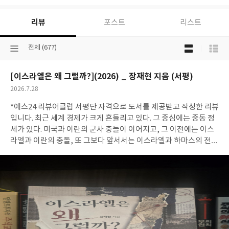
서
영
리뷰
포스트
리스트
성
으
목
로
선
전체 (677)
록
택
보
된
기
[이스라엘은 왜 그럴까?](2026) _ 장재현 지음 (서평)
분
선
류
택
작
2026.7.28
성
*예스24 리뷰어클럽 서평단 자격으로 도서를 제공받고 작성한 리뷰
일
입니다. 최근 세계 경제가 크게 흔들리고 있다. 그 중심에는 중동 정
세가 있다. 미국과 이란의 군사 충돌이 이어지고, 그 이전에는 이스
라엘과 이란의 충돌, 또 그보다 앞서서는 이스라엘과 하마스의 전쟁
까지. 뉴스를 보다 보면 '도대체 왜 저 지역에서는 끊임없이 전쟁이
일어나는 걸까?'라는 생각이 자연스럽게 든다. 물론 세계사를 배웠
기 때문에 대략적인 배경은 알고 있었다. 제1·2차 세계대전을 거치
며 유럽에서 유대인들이 박해와 홀로코스트를 겪었고, 이후 팔레스
타인 지역에 이스라엘이 건국되는 과정에서 갈등이 시작됐다는 정
도는 알고 있었다. 하지만 그 정도의 지식만으로는 지금의 상황을 이
해하기 어려웠다. 유대인들은 어떤 과정을 거쳐 그 땅에 정착하게 되