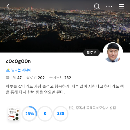
저
장
팔로우
나
의
cOcOgOOn
님
대
사
의
빛나는 리뷰어
표
락
사
사
배
47
202
282
팔로워
팔로잉
독서노트
진
경
락
하루를 살더라도 가장 즐겁고 행복하게. 때론 삶이 지친다고 하더라도 책
을 통해 다시 한번 힘을 얻으면 된다.
읽는 중
독서 목표
독서모임
내 별점
28%
0
338
지
성
에