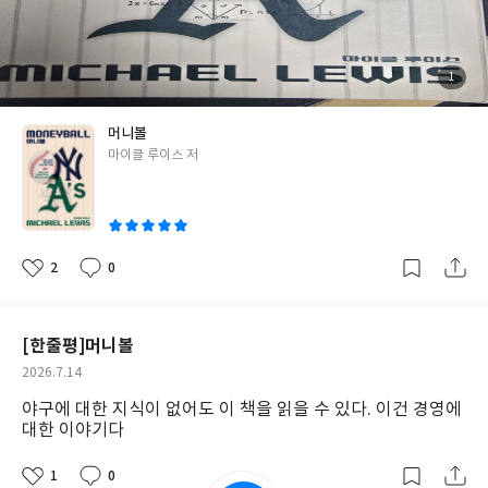
하는 스포츠라고 생각하지만, 사실은 감독과 코치진, 프런트, 스카
우트, 데이터 분석팀까지 모두가 함께 만들어가는 하나의 조직이라
는 것을 어렴풋이 알고 있었다. 다만 그들이 어떤 방식으로 팀을 만
들고, 그 선택들이 어떤 결과를 만들어내는지는 깊게 생각해 본 적
첨
1
부
은 없었다. 그렇기 때문에 『머니볼』은 야구의 '막전막후'를 들여
된
사
진
다보는 느낌을 준다. 단순히 야구 이야기가 아니라 구단이 어떻게 운
머니볼
영되고, 어떤 기준으로 선수를 평가하며, 기존의 관행을 깨는 것이
글
마이클 루이스 저
얼마나 어려운 일인지를 보여준다. 그러면서도 결국 조직을 바꾸는
쓴
것은 거창한 혁신이 아니라 기존의 상식을 의심하는 작은 질문에서
이
시작된다는 사실을 보여주는 책이기도 하다. 책은 메이저리그의 대
표적인 약체 구단이었던 오클랜드 애슬레틱스가 2002년 아메리칸
리그 신기록인 20연승을 달성하기까지의 과정을 중심으로 전개된
2
0
좋
댓
작
다. 그 중심에는 단장 빌리 빈이 있다. 단순히 한 명의 천재 단장을 영
아
글
성
요
일
웅처럼 그리는 것이 아니라, 그가 어떤 고민을 했고 어떤 선택을 했
으며, 그 과정에서 여러 선수들이 어떤 역할을 했는지를 차근차근
[한줄평]머니볼
보여준다. 그래서 읽다 보면 어느새 한 시즌을 함께 치른 것 같은 기
작
2026.7.14
분이 든다. 이 이야기에서 가장 중요한 키워드는 역시 '머니볼'과
성
야구에 대한 지식이 없어도 이 책을 읽을 수 있다. 이건 경영에
'세이버메트릭스(Sabermetrics)'다. 지금은 너무나 익숙한 데이
일
대한 이야기다
터 분석이지만 당시 메이저리그에서는 선수 평가 방식이 지금과는
많이 달랐다. 홈런, 타율, 타점처럼 눈에 보이는 기록이 선수의 가치
1
0
를 결정하는 중요한 기준이었다. 하지만 빌리 빈은 다른 곳을 바라봤
좋
댓
작