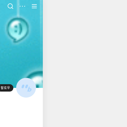
저
장
팔로우
대
표
사
진