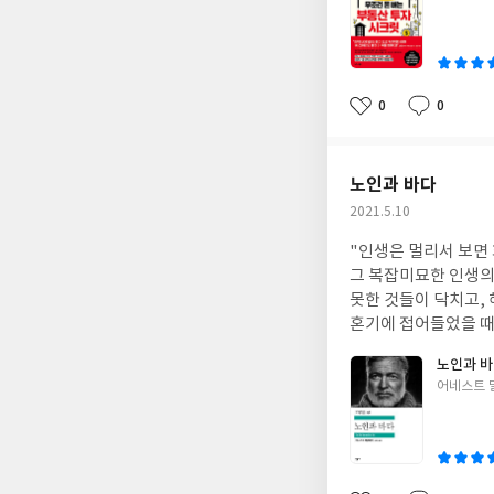
쓴
이
0
0
좋
댓
작
아
글
성
요
일
노인과 바다
작
2021.5.10
성
"인생은 멀리서 보면
일
그 복잡미묘한 인생의
못한 것들이 닥치고,
혼기에 접어들었을 때
노인과 바
글
어네스트 
쓴
이