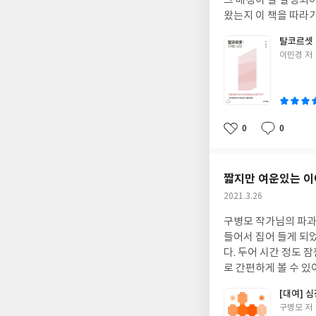
그 배경이 잘 설명되어
왔는지 이 책을 따라가
서 여성의 위치에 대해
탈코르셋 
이들에게 추천하고 싶
글
이민경 저
쓴
이
0
0
좋
댓
작
아
글
성
요
일
짧지만 여운있는 
작
2021.3.26
성
구병모 작가님의 파과
일
들어서 집어 들게 되
다. 두어 시간 정도 
로 간편하게 볼 수 있
[대여] 
글
구병모 저