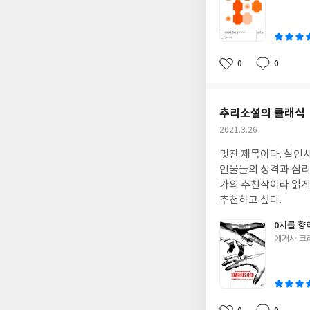
쓴
이
0
0
좋
댓
작
아
글
성
요
일
추리소설의 클래식
작
2021.3.26
성
멋진 제목이다. 살인
일
인물들의 성격과 심리 
가의 추천작이라 읽게
추천하고 싶다.
0시를 향
글
애거사 크
쓴
이