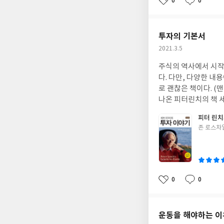
0
0
좋
댓
작
아
글
성
요
일
투자의 기본서
작
2021.3.5
성
주식의 역사에서 시작
일
다. 다만, 다양한 
로 괜찮은 책이다. (
나온 피터린치의 책 세
피터 린치
글
존 로스차일
쓴
이
0
0
좋
댓
작
아
글
성
요
일
운동을 해야하는 이