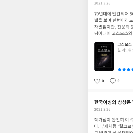
작
2021.3.26
성
70년대에 발간되어 5
일
별을 보며 한번이라도
차별점이란, 천문학 
담아내어 코스모스와 
간된 다른 책에도 담겨
코스모스
리 없을 거라 확신한다
글
칼 에드워
다. 원할 때면 언제든
쓴
이
0
0
좋
댓
작
아
글
성
요
일
한국여성의 상상은 
작
2021.3.26
성
작가님이 완전히 이 
일
다. 부제처럼 '탈코르