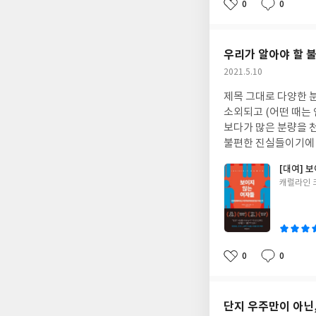
0
0
좋
댓
작
아
글
성
요
일
우리가 알아야 할 
작
2021.5.10
성
제목 그대로 다양한 
일
소외되고 (어떤 때는
보다가 많은 분량을 
불편한 진실들이기에 
갔으면 한다.
[대여] 
글
캐럴라인 
쓴
이
0
0
좋
댓
작
아
글
성
요
일
단지 우주만이 아닌