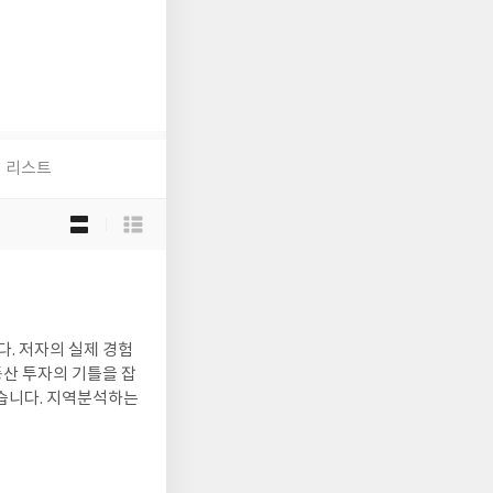
리스트
목
록
보
기
선
택
경험
산 투자의 기틀을 잡