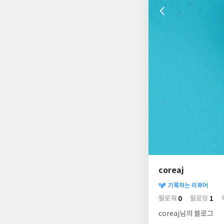
나
의
coreaj
님
사
의
기록하는 리뷰어
락
사
배
0
1
팔로워
팔로잉
경
락
coreaj님의 블로그