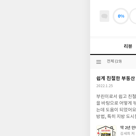
0%
리뷰
선
전체 (19)
택
된
쉽게 친절한 부동산
분
류
작
2022.1.25
성
부린이로서 쉽고 친절하게
일
을 바탕으로 어떻게 
는데 도움이 되었어요. 그리고 부록책자가 특히 마음에 들었는데, 실용적인 정보가 많이 담겨있습니다. 지역
방법, 특히 지방 도
딱 2년 
글
김세희 저