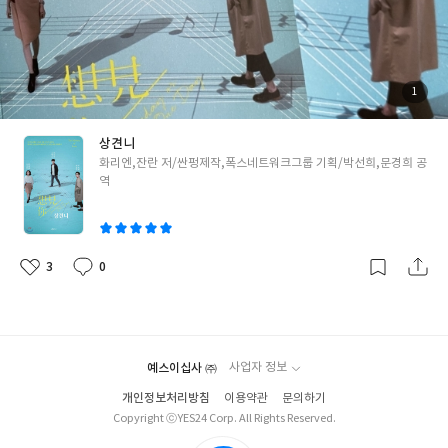
쉬안이 뛰어가면서 뒤를 돌아보는 장면에서 왠지 모를 뭉클함과 반
가움, 떨림이 느껴졌다. 나도 리쯔웨이처럼 황위쉬안에게 반하게 된
걸지도 모른다.
가장 슬펐던 장면은 황위시안이 천윈루의 마음을 마
주하게 되었을 때다. 마치 내가 천윈루의 몸 속에 들어간 것처럼 슬
픈 감정을 공유했다.
그리고 상견니에서 자주 나온 케이크의 초를 불
첨
1
부
면서 소원을 비는 장면에서 항상 세 번째 소원은 마음 속으로 생각하
된
사
진
였는데 왜 그런지 생각하다가 리쯔웨이가 말하는 걸 가만 생각해 보
상견니
니 납득이 갔다. 이제 다음 생일에는 나도 세 번째 소원은 마음 속으
글
화리엔,잔란 저/싼펑제작,폭스네트워크그룹 기획/박선희,문경희 공
로 생각해야지....
아직까지 상견니의 여운에서 헤어나오지 못하는 사
쓴
역
람들이 많이 있겠지.? 나 또한 그 사람들 중에 하나지만..!!
어딘가에
이
서 만나 행복하게 살아가고 있을 리쯔웨이, 황위쉬안 꼭 행복해야
해!
아직 상견니의 책 구입을 고민하고 있다면 같이 1988년 타이난
으로 다시 돌아가 보는 것도 나쁘지 않을 거라고 말해주고 싶다.
‘201
3
0
좋
댓
작
8년의 황위쉬안이 1988년 타이난에 간 것처럼.’
아
글
성
요
일
예스이십사 ㈜
사업자 정보
개인정보처리방침
이용약관
문의하기
Copyright ⓒYES24 Corp. All Rights Reserved.