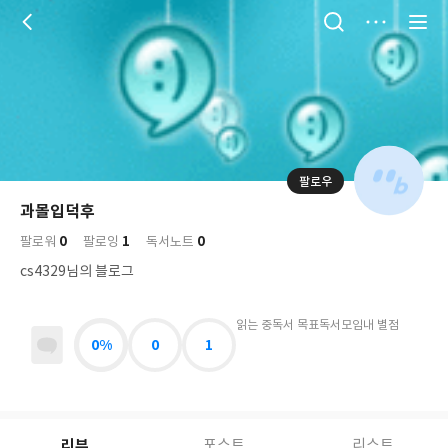
저
장
팔로우
나
의
과몰입덕후
님
대
사
0
1
0
의
팔로워
팔로잉
독서노트
표
락
사
사
배
cs4329님의 블로그
진
경
락
읽는 중
독서 목표
독서모임
내 별점
0%
0
1
리뷰
포스트
리스트