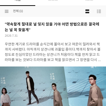
목
선
전체 (1)
록
택
보
된
기
“약속할게 절대로 널 잊지 않을 거야 어떤 방법으로든 결국에
분
선
류
는 널 꼭 찾을게”
택
작
2020.7.31
성
우연한 계기로 드라마를 순식간에 몰아서 보고 여운이 밀려와서 책
일
까지 사버렸다. 아직까지 상견니에 과몰입 중이다.
책까지 찾아서 볼
정도로 진심이었던 드라마는 상견니가 처음이다.
책을 먼저 읽고 드
라마를 보는 것보다 드라마를 보고 책을 읽으면서 그 장면을 다시 생
각해 보는 것이 더 좋다고 생각한다.
정말로 그 장면이 계속 머리에
맴돌더니 순간 코 끝이 찡해지기도 한다. 드라마를 보던 당시의 내가
생각이 나기도 했다.
다만 아쉬운 부분이 있다면 약간의 오타와 어디
까지 읽었는지 접어놓을 수 있는 수단이 없다는 점? 그 외에는 모든
게 만족스러웠다.
결말 부분은 드라마와 별반 다를 게 없지만 에필로
그는 살짝 달랐다.
상견니는 마음에 와닿는 대사들이 정말 많아서 좋
았다. 명대사를 꼽자면 리쯔웨이와 황위시안의 이별 장면에서 했던
대사들이다.
그리고 비가 오는 장면에서 천윈루의 몸에 들어간 황위