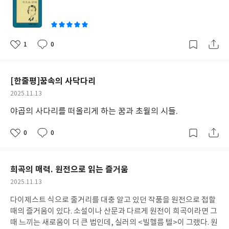
쓴
를 보게 된다. 그 사다리는 하늘의 신과 자신을 연결하는 통로 즉, 인
이
간과 하늘을 잇는 매였는데, 그 순간 고달팠던 피신의 삶은 축복의
삶으로 초월된다. 구약에 기록된 그런 야곱의 스토리를 알고 이 시집
을 읽으면 시집을 더욱 풍성하게 읽게 되고, 시인이 말하고자 하는
1
0
좋
댓
작
바에 좀더 잘 응답할 수 있게 된다. 개인적으로는 아래의 시가 이 시
아
글
성
집의 전반적인 내용을 가장 함축하고 대표한다는 생각이 든다. 당신
요
일
이 지금 어떤 상황에 있든, 당신의 꿈을 통해 당신의 상황을 초월할
[한줄평]꿈속의 사닥다리
수 있길. 나무는 나무로
있는 그대로를 껴안기로 했다. 뒤집고 뒤집
작
2025.11.13
다 보면 결국 모든 것은 나를 비껴서 있을 뿐 나무는 나무로, 돌멩이
성
는 돌멩이로 하늘의 구름은 하늘의 구름으로 받아들이기로 했다 너
야곱의 사다리를 떠올리게 하는 꿈과 초월의 시들.
일
가 저만큼 떠나고 있는, 아니면 내가 이만큼 서성이고 있는, 그 사이
의 바람소리를 , 미세하지만 완강한 이 신음소리를 껴안기로 했다
0
0
좋
댓
작
귀를 맡기고, 마음을 끼얹고, 숙명과도 같이 내가 택한 이 오솔길을
아
글
성
요
일
걷기로 했다. 터덜터덜 걸으며 길가에 피어난 풀꽃이나 버티어선 바
위, 돌부리에도 눈길을 주고 오늘의 이 지상, 이 가혹한 세월의 틈바
희곡의 매력. 원전으로 읽는 즐거움
구니에서 떠도는 꿈을 지우며, 때로는 힘겹게 꿈을 돋우어내며 걷기
작
2025.11.13
로 했다. 담담하고 당당하게 풀잎은 풀잎으로 , 아픔과 슬픔은 아픔
성
과 슬픔으로, 지워질 듯 되살아나는 희망은 차츰씩 보듬어 안아올리
다이제스트 식으로 줄거리를 대충 알고 있던 작품을 원전으로 접할
일
기로 했다.
때의 즐거움이 있다. 소설이나 산문과 다르게 원전이 희곡이라면 그
때 느끼는 새로움이 더 큰 법인데, 실러의 <빌헬름 텔>이 그랬다. 원