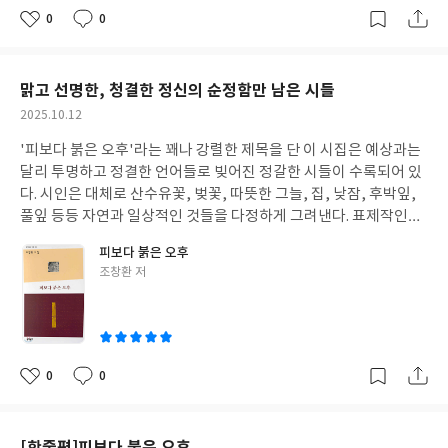
0
0
좋
댓
작
아
글
성
요
일
맑고 선명한, 청결한 정신의 순정함만 남은 시들
작
2025.10.12
성
'피보다 붉은 오후'라는 꽤나 강렬한 제목을 단 이 시집은 예상과는
일
달리 투명하고 정결한 언어들로 빚어진 정갈한 시들이 수록되어 있
다. 시인은 대체로 산수유꽃, 벚꽃, 따뜻한 그늘, 집, 낮잠, 후박잎,
풀잎 등등 자연과 일상적인 것들을 다정하게 그려낸다. 표제작인
'피보다 붉은 오후'에서도 '피보다 붉은 것'은 모란 꽃잎이고, 그것
피보다 붉은 오후
이 툭 떨어지는 순간을 시인은 포착하고 있다. 그 하늘 아래 빈 발자
글
조창환 저
국 몇 개 남겨놓은 일이 너무 눈부셔 어때에 묻은, 달빛 같은 바람을
쓴
쓸어안는다, 고 시인은 소회를 남긴다. 1945년에 태어나 한국전쟁
이
을 경험하고, 현대사의 모든 굴곡을 관통하여 살아온 사람이, 그것
도 성인 남성이, 이렇게 다정한 시선으로 자연과 사물과 인간을 볼
수 있을까 경이로울 지경이다. 그러나 이것은 본성에 의한 것이기도
0
0
좋
댓
작
하지만, 어떤 결연한 의지가 있었기에 가능한 일일 것이다. 가령, 시
아
글
성
집 거의 뒷부분에 있는 '소금을 바르며'라는 시에서 그런 점들을 유
요
일
추할 수 있는데, 시인은 '쓰라린 고통은 견딜 수 있어도/ 비루한 가