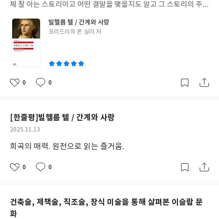
체 잘 아는 스토리이고 어떤 결말을 맺을지도 알고 그 스토리의 주제
나 작가의 의도도 충분히 알고 읽었지만, 그것이 무대에서 공연될
빌헬름 텔 / 간계와 사랑
때를 상상하며 공간감과 인물들의 움직임까지 감안해가며 읽으면
글
프리드리히 폰 실러 저
평평했던 텍스트에 공간감이 생겨서 훨씬 입체적이 된다. 더욱이 실
쓴
러가 이 작품을 창작할 당시를 생각해보면 이 스토리에 더 몰입이 되
이
어 적지 않은 분량을 단숨에 읽었다. <간계와 사랑>은 처음 읽는 작
품이지만, 전자와는 아주 다르게 혹은 비슷한 맥락에서 '시민'이 창
작물의 중심이 되었다는 점에서 유의미했다.
0
0
좋
댓
작
아
글
성
요
일
[한줄평]빌헬름 텔 / 간계와 사랑
작
2025.11.13
성
희곡의 매력. 원전으로 읽는 즐거움.
일
0
0
좋
댓
작
아
글
성
요
일
건축술, 제책술, 직조술, 장식 미술을 통해 살펴본 이슬람 문
화