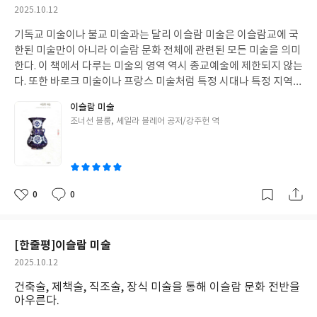
작
2025.10.12
성
기독교 미술이나 불교 미술과는 달리 이슬람 미술은 이슬람교에 국
일
한된 미술만이 아니라 이슬람 문화 전체에 관련된 모든 미술을 의미
한다. 이 책에서 다루는 미술의 영역 역시 종교예술에 제한되지 않는
다. 또한 바로크 미술이나 프랑스 미술처럼 특정 시대나 특정 지역에
한정되지도 않는다. 지역적으로 보자면 이슬람 미술은 에스파냐와
이슬람 미술
인도, 아나톨리아와 이집트까지를 포괄한다. 시기적으로는 이슬람
글
조너선 블룸, 셰일라 블레어 공저/강주헌 역
문명의 전성기라고 할 수 있는 7세기에서 17세기가 주를 이루겠지
쓴
만, 역사적으로 꼭 그 시기에만 국한되지도 않는다. 흥미로운 점은
이
책이 문화적으로 주요한 역할을 했다는 점이다. 신의 계시를 옮겨 적
는 일에 부여된 존경심 때문이다. 직물은 중세 이슬람 경제의 근간이
었기 대문에 경제적으로나 예술적으로 중요했다. 이슬람 땅에서 추
0
0
좋
댓
작
출한 광물을 불로 변형시켜 얻은도자기와 유리 및 금속세공품 역시
아
글
성
중요했다. 그래서 이 책에서는 건축물들과 더불어 제책술과 직조술,
요
일
장식 미술을 시대별로 구분하여 서술하면서 이슬람 문화 전반에 대
[한줄평]이슬람 미술
해 살펴보는 형식을 취하고 있어, 흔히 회화 위주로 서술된 다른 미
작
2025.10.12
술사조와 차이를 띤다.
성
건축술, 제책술, 직조술, 장식 미술을 통해 이슬람 문화 전반을
일
아우른다.