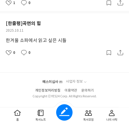
연스럽게 불가능해졌다. 이 시집은 실로 오랜만에 집어든 책인 셈인
1
0
좋
댓
작
데, 어쩐지 겨울을 떠올리게 하는 이 시집을 읽는 동안, 한겨울에 소
아
글
성
파에 앉아 이 시집의 시들을 차곡차곡 다시 읽고 싶다는 생각이 들었
요
일
다. 환절기가 되면서 관절은 점점 뻣뻣해져서 겨울이 오는 게 벌써부
[한줄평]곡면의 힘
터 두려운데, 이 시집과 함께라면, 나의 통증을 나와 분리시켜 좀더
작
2025.10.11
초연하게 대응할 수 있을 것 같다는 생각이 들었다. 철학자이기도 한
성
시인의 시들은 그렇게 나의 통증을 나로부터 분리시켜줬다. 통증은
한겨울 소파에서 읽고 싶은 시들
일
일면, 내가 육체를 가진 인간이라는 점을 겸허히 받아들이게 하고,
살아 있는 생명들은 모두 죽음을 향해 가고 있다는 사실을 순간 순간
0
0
좋
댓
작
깨닫게 해준다. 그런 측면에서 통증 자체가 반드시 나쁘거나 악한 것
아
글
성
요
일
은 아니지만, 거의 일년이 다 되가도록 하루도 빠짐없이 통증이 일
상은 삶을 살다보면, 인간성이 상실되어가는 듯한 기분이 드는 것도
사실이다. 따라서 통증으로부터 나를 분리시켜, 오롯이 나를 느끼게
예스이십사 ㈜
사업자 정보
해주는 무언가가 있다는 건, 근 일년 만에 나를 찾게 해준 고마운 존
재임에 분명하다. 그가 시 속에서 호명하는 이름들과, 그가 인용하
개인정보처리방침
이용약관
문의하기
는 문장들과, 권말에 실린 그의 시론까지, 시인의 시들이 전해주는
Copyright ⓒYES24 Corp. All Rights Reserved.
것들이 내게는 '힘'이 되었다. 겨울에는 지금보다 더 힘들어지겠지
만, 나란 존재가 소멸되어 가는 것 같을 때마다, 이 시집의 시들을 한
편씩 읽으며, 꺼져가는 촛불을 살리는 마음으로, 살아봐야겠다.
홈
독서노트
독서모임
나의 사락