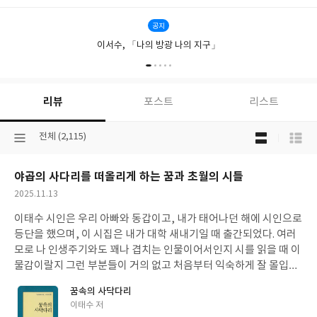
에
드
공지
워
이서수, 「나의 방광 나의 지구」
즈
의
하
나
님
리뷰
포스트
리스트
의
아
목
선
전체 (2,115)
름
록
택
다
보
된
움
기
야곱의 사다리를 떠올리게 하는 꿈과 초월의 시들
분
선
류
택
작
2025.11.13
성
이태수 시인은 우리 아빠와 동갑이고, 내가 태어나던 해에 시인으로
일
등단을 했으며, 이 시집은 내가 대학 새내기일 때 출간되었다. 여러
모로 나 인생주기와도 꽤나 겹치는 인물이어서인지 시를 읽을 때 이
물감이랄지 그런 부분들이 거의 없고 처음부터 익숙하게 잘 몰입이
되었다. 그런 부분과 아울러 이 시집이 전반적으로 야곱의 스토리를
꿈속의 사닥다리
연상시킨다는 점에서도 많이 익숙했다. 야곱이 형의 장자권과 축복
글
이태수 저
을 빼앗고 형에게 쫓겨 삼촌 라반의 집으로 피신할 때 꿈에서 사다리