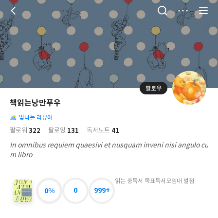
저
장
팔로우
나
의
책읽는낭만푸우
님
대
사
의
빛나는 리뷰어
표
락
사
사
배
322
131
41
팔로워
팔로잉
독서노트
진
경
락
In omnibus requiem quaesivi et nusquam inveni nisi angulo cu
m libro
읽는 중
독서 목표
독서모임
내 별점
0%
0
999+
조
나
단