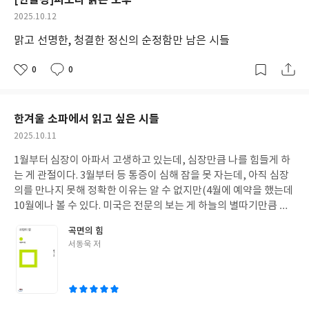
[한줄평]피보다 붉은 오후
려움은 견딜 수 없다고/ 어금니 악물고 상처를 노려본다'라고 쓰고
작
2025.10.12
있다. 기억하라 육체는 찢어지고, 눈 부릅뜬 정신만이 칼자국을 억
성
누른다 상처는이제 길이다! 소금 속으로 길을 뚫으며 개같은 대낮
맑고 선명한, 청결한 정신의 순정함만 남은 시들
일
속으로 걸어가리니 이런 의지와 정신이 있었기에 가능한 다정함과
따스함이기에, 그 결연함의 무거움이 다정함에 더욱 진정성을 주는
0
0
좋
댓
작
듯하다.
아
글
성
요
일
한겨울 소파에서 읽고 싶은 시들
작
2025.10.11
성
1월부터 심장이 아파서 고생하고 있는데, 심장만큼 나를 힘들게 하
일
는 게 관절이다. 3월부터 등 통증이 심해 잠을 못 자는데, 아직 심장
의를 만나지 못해 정확한 이유는 알 수 없지만(4월에 예약을 했는데
10월에나 볼 수 있다. 미국은 전문의 보는 게 하늘의 별따기만큼 힘
들다), 심장의 문제로 인한 방사통이 아닐까 걱정이다. 아무튼 등과
곡면의 힘
어깨가 아파 잠을 못 자는데, 등과 어깨의 이미징 결과는 마일드한
글
서동욱 저
관절염이 있다는 것이다. 관절염이라니, 싶다가도 그럴 나이이구나
쓴
인정하게도 된다. 여름부턴 관절 통증이 목부터 발가락까지 모든 관
이
절들에서 발생하고 있어 소파 이외의 의자엔 앉지 못할 정도다. 서맥
과 관절통증의 결과 10분 이상 앉아 있기가 어려워 책 읽는 것도 자