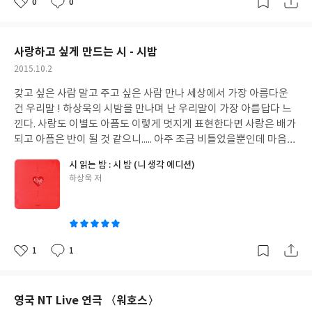
0
0
된 책이었습니다
​ ​ 하여 가로쓰기와 한자의 혼용, 맞춤등이 1955년
좋
댓
작
그렇게 특별하게 만나는 책 한권 기왕이면 제대로 읽는다면 금상첨
당시의 모습 그대로 현대인들에게는 읽기의 가독성이 조금 떨어지
아
글
성
화일터~~~ 청소년 인문시리즈는 6가지 방식으로 제안하고 있던 제
요
일
는 경향이 없지 않아 있었는데 출간이벤트로 현대어 맞춤법 그대로
대로 책 읽는 법 이었습니다 누구나 한번쯤은 읽었던 책, 누구나 친
의 미니북이 함께 따라오고 있어 불편은 해소되고 초판본 그대로의
사랑하고 싶게 만드는 시 - 시밤
숙하게 알고 있던 이야기로 책 제대로 읽는 법을 알려주는데... 이미
느낌까지 얻을 수 있는 1석2조의 효율입니다 ​
윤동주가 살아 있다면
작
2015.10.2
파악했던 이야기도 있었지만 제대로 간파하지 못했던 부분들이 훨
한국의 시는 더욱 발전했을 것이다 ! 고난의 역사를 견뎌온만큼 우
성
씬 많습니다 그래서 다시금 읽어보고싶게 만들던 독후행 처방전은
갖고 싶은 사람 말고 주고 싶은 사람 만나 세상에서 가장 아름다운
일
리 민족에게는 아깝게 잃은 분들이 너무 많은데... 윤동주시인하면
모두 6가지 질문법으로 깊이감을 더해가는 처방전의 괴무들이 사는
건 우리말 ! 하상욱의 시밤을 만나며 난 우리말이 가장 아름답다 느
문학사의 큰 별임에는 틀림없는 사실이네요
책이 시작되고 있는 건
나라 1인칭 주인공 시점으로 바꿔서 읽어보게 하던 인어공주 배경
낀다. 사랑도 이별도 아픔도 이렇게 멋지게 표현한다면 사랑은 배가
시인의 습작 친필원고인 듯... 참회록의 글귀 파란 녹이 낀 구리 거울
지식으로 넓게 읽으라 하던 80일간의 세계일주 탐정처럼 분석적으
되고 아픔은 반이 될 것 같으니..... 아주 조금 비틀었을뿐인데 마음에
속에 내 얼굴이 남아있는것은 어느 왕조의 유물 잇길래 이다지도 욕
로 읽기의 해와 달이 된 오누이 작품 비교로 가치를 발견하게되는 읽
콕콕 박히는 마법! 이 남자의 감성은 어디까지일까 ? 시인의 모습이
될까 ​ 그리고 이어지는 시는 서시, 자화상, 소년, 눈 오는 지도, 돌아
시 읽는 밤 : 시 밤 (니 생각 에디션)
기법은 해리포터 vs 피터팬 모든것을 아우르는 종합적인 독서법의
궁금해진다. 궁금하여 찾아보니 많지도 적지도 않은 나이.. 헌데 감
와 보는 밤, 병원,새로운 길, 간판 없는 거리, 태초의 아침등 주옥같
글
하상욱 저
젊은 베르테르의 슬픔 ​ 분명 읽었던 책인데 왜 몰랐었지 하는 부분들
각은 톡톡 틔고 감정은 무르익었다. 시 읽는 밤은 ? 어스름이 달무리
은 23편의 시 입니다
요즘 전 초판본은 집에서 미니북은 출퇴근길에
쓴
이 많았다는것은 제대로 책을 읽지 않았다는 이야기일터... 책을 읽
가 지은 가을 밤 꺼내 읽기 딱 좋은 시집. 사랑하고 있는 사람도 사랑
함께하고 있답니다. 손 안에 쏘옥 들어오는 작은 사이즈라 전철안에
이
음에 있어 단순한 읽기를 넘어 작가가 이 책을 왜 써야만 했을까라는
을 했던 사람도 사랑일 잃은 사람도.... 모두의 마음과 통하는 언어유
서 읽기에도 너무 좋답니다 죽는 날까지 하늘을 우러러 한 점 부끄럼
질문 한번만 던져 보았더라도... 정말 많은 이야기를 캐치했을것 같
희.. ​ 가장 간단해 보이는 시는 시라는 특성이 그러하 듯 정말 많은 경
이 없기를.... 자신의 시인, 서시의 의미 그대로 살다간 한국인이 가장
은 내용들입니다. 독일의 철학자 니체는 ' 독서 자체는 되새김질의
험과 감성을 공유한 후 정리된 감정인 듯 사랑도 해 보았음 직하고
사랑하는 시인의 시 한편 한편에는 아름다운 문장의 서정성에 깃들
1
1
좋
댓
작
예술 이다 ' 라는 이야기를 했다고 합니다. 긴 이야기는 긴 이야기 나
이별도 해 보았음 직하다. 문득 고개를 들어 하늘을 올려다 본 순간
여있는 고뇌의 승화가 녹아있어 그 의미를 곱씹게되니 오랜 시간 함
아
글
성
름대로 짧은 이야기는 짧은 이야기대로 그 책을 완성하기 까지 스토
눈 앞에 펼쳐진 건 파아란 하늘에 떠있는 하얀구름이 너무도 이쁜 가
요
일
깨하게 된 답니다 ​ ​ 0 그때 그 시절 추억을 소장하다 / 초판본 오리지
리 자체만으로도 그러하고 무수히 많은 생각들을 압축해 놓았을텐
을날 아무런 까닭없이 감성이 충만해오던 그러한 풍경과 참 많이 닭
널 시집 그때 그시절 그대로의 표지에 현대적 맞춤법과 디자인으로
영국 NT Live 연극 〈워호스〉
데라는 생각에 한번 휘리릭 읽고 방치하는것이 미안함이 들만큼 안
아있던 시 들.... 이었다 ​ 먼저 사과했다. 너보다 잘못해서가 아니라
읽기는 편해진 윤동주 초판본은 출간 이벤트로 작고 가벼워 언제든