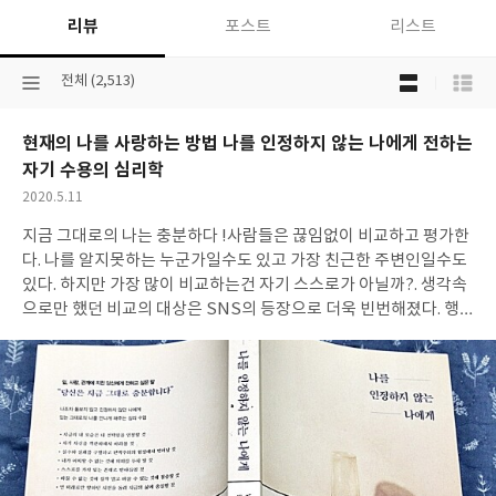
리뷰
포스트
리스트
목
선
전체 (2,513)
록
택
보
된
기
현재의 나를 사랑하는 방법 나를 인정하지 않는 나에게 전하는
분
선
류
자기 수용의 심리학
택
작
2020.5.11
성
지금 그대로의 나는 충분하다 !사람들은 끊임없이 비교하고 평가한
일
다. 나를 알지못하는 누군가일수도 있고 가장 친근한 주변인일수도
있다. 하지만 가장 많이 비교하는건 자기 스스로가 아닐까?. 생각속
으로만 했던 비교의 대상은 SNS의 등장으로 더욱 빈번해졌다. 행
복한 사람들의 모습에서 나의 부족한 부분을 순간순간 끄집어내면
서 스스로를 괴롭히고 있으니까...그렇게 스스로를 잃어가는 현대인
들에게 20념 넘게 심리상담가로 활동해온 저자는 있는 그대로의 자
기 자신을 수용하여 더욱 건강하고 행복한 삶을 살라 이야기를 한다.
다양한 고민을 가지고있던 사람들의 실제 경험이 바탕이 된 이야기
라 힘이있다, 나를 인정하지 않는 나에게 ! 라는 제목을 접했을때만
해도 크게 와닿지 않았던 문구는 ' 남을 신경 쓰느라 자신에게 소홀