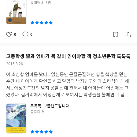
글
류태형 외 3명
원숭이 엉덩이는 빨개, 내일 할래요등 18편의 이야기가 수록된 2권
십년전 만났던 첫 책이 너무도 고차원적이라 생각했기 때문이 아니
쓴
총 38편의 이야기와 총 18곡의 태교음악을 만납니다. 초롱아, 이거
었을끼 그래서는 하루키 책속에 참 많은 음악이 있었슴도 미쳐 인지
이
아니 엄마는 00띠고 아빠는 00띠야 그럼 우리 초롱이는 무슨 띠일
하지 못했던 듯 하네요 백영옥, 황덕호, 정일서, 류태형 4명의 사람
까 ? 궁금하지 않니 ? 매일 매일 동화한편을 읽어주면서 엄마와 아
들이 하루키 책 속에 담긴 음악을 이야기하네요 각자의 시선으로 각
기는, 아빠와 아기는 대화를 만들어갑니다. 사랑도 표현이고 대화도
자의 마음과 감성으로 우리에게 가장 친숙한 인기가 많은 일본 작가
0
0
좋
댓
작
익숙한 사람끼리 서로 잘 이어지는 법 ~~ 엄마의 뱃속에 있는 아기
인 하루키의 책을 말하고 있었습니다. 4월의 어느 맑은 아침에 100
아
글
성
는 마음속으로만 바라는 소망은 들리지 않겠지만 엄마 아빠의 목소
퍼센트의 하루키를 만나는 여섯 가지 방법에 대하여 하루키씨 이 재
요
일
리로 들려주는 이야기는 다 듣는다고 하네요 그렇게 들려주는 이야
즈 음반은 어떠세요 팝송의 숲에서 하루키를 만나다 하루키라는 세
고등학생 딸과 엄마가 꼭 같이 읽어야할 책 청소년문학 톡톡톡
기마다 책은 엄마의 목소리가 좋은지 아빠의 목소리가 더 적합한지
계의 태엽을 감는 클래식. 그러한 이야기는 하루키의 책을 읽으면서
작
2015.8.26
를 안내하고 이야기가 끝난 후에는 엄마 아빠 생각거리를 통해 더 보
도 미쳐 알지 못했던 하루키에 대해서 알아가는 시간이었습니다. 소
성
탤만한 이야기 소재 제공과 동시에 내 아이의 태교에 더 필요한 사항
설가로서의 하루키, 그 소설 속에 녹아있는 음악이야기. 그러한 소
이 소심함 엄마를 봤나... 읽는동안 근질근질해던 입을 책장을 덮는
일
까지 채크하게 만들고 있음이었구요. 거기엔 호사하고 아름다운 삽
설을 쓴 하루키가 좋아하는 음악. 책 속에서 우리가 만나고 있는 감
순간 내 아이에게 확인을 하고 말았다 남자친구와의 스킨십에 대해
화가 있어 정서함양을 이끌어내고도 있구요 ~~~ 언제 들었는지 모
성들을... 재즈란게 뭐예요? 클래식은 무엇일까 ? 가끔은 반문하고
서... 이성친구간의 넘지 못할 선에 관해서 내 아이들이 어릴때는 그
르지만 기존에 알고 있었던 이야기를 내 아이에게 들려줍니다. 육아
생각해보지만 딱이 정의를 내릴 수 없었던 단어 한 문장으로 정의되
랬었다. 길거리에서 이성관계로 보여지는 학생들을 볼때면 뉘 집 애
10년동안 가장 많이 하는 행동은 바로 책 읽어주기, 아이의 요구에
는 답은 찾지 못하였지만 감성으로는 그 답을 찾아가게된 듯 하다.
들이 저러고 다니는거야 거기엔 분명이 해서는 안 될 행동을 하고 있
10권 20권을 넘기기 일쑤인데 ~~~ 그러한 책과의 만남에 엄마 아빠
톡톡톡, 보풀랜드입니다
소설이 자기의 경험과 상상력으로 만든 이야기라면 감성에 익숙해
다는 부정적인 시선이어다 헌데 고등학생인 딸을 둔 지금에 입장에
와의 교감이 시작되는 이야기로 완벽해 보인던 우리소리 태교동화
글
공지희 저
진 감성이 녹아나는것은 음악인둣 이성과 감성의 상호 조화인 듯 한
서는 혹시나 내 아이도 라는 불안감이 엄습해버린다 내가 자랄때와
쓴
였지요. 거기에 모차르트와 베에토벤으로 대표되었던 태교음악이
데 하루키의 이야기엔 그가 좋아했던 음악이 가득하였음이다 재즈
는 달라진 자유분방함과 아이들은 부모 마음대로 되지않는것을 깨
이
우리의 심장 박동에 가장 큰 작용을 한다는 국악 음반으로 함께하고
에서 출발하여 j-pop을 이야기하고 클래식으로 완결되는 음악 그
달았기 때문이다. 그러한 걱정은 분명 아들을 둔 부모와 딸을 가진
있으니 그 또한 최적의 조합인 듯 보인답니다. 인생을 살아오면서 부
러한 음악이야기는 하루키를 더 많이 알게하니 앞으로 그의 책을 한
부모의 마음이 다르리나. 두 딸을 키우는 엄마의 입장에서는 날로 지