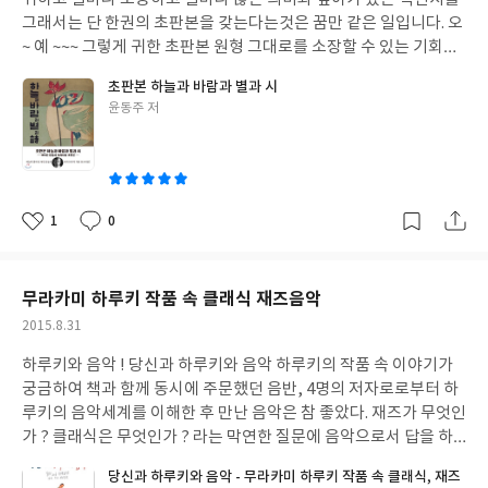
쳐갈 수 있는 과정까지 일목요연하게 이어진다. 마치 심리전문가와
그래서는 단 한권의 초판본을 갖는다는것은 꿈만 같은 일입니다. 오
깊이 있는 상담을 나누는 듯 , 무엇보다 누구나에게 있을법한 사례
~ 예 ~~~ 그렇게 귀한 초판본 원형 그대로를 소장할 수 있는 기회를
들이 아주 쉽게 풀이되어 있어 더욱 공감하게된다. 책 전반에 담겨있
더 스토리 출판사에서 만들어 주었네요
한국인들이 가장 좋아하는
초판본 하늘과 바람과 별과 시
던 '당신은 지금 그대로 충분합니다. '라는 감정은 나 스스로를 인정
시인 윤동주의 1955년 정음사 오리지널 초판본 하늘과 바람과 별과
글
윤동주 저
하게된다. 아주 쉽게 마음을 열게하는 가장 쉬운 심리학책이었다. 본
시 울 집에 있는 몇권 안되는 시집중 하나가 바로 윤동주 시인의 하
쓴
서평은 출판사로부터 책을 제공받아 주관적인 관점에서 작성되었
늘과 바람과 별과 시, 그리고 님의침묵 김소월 시집등 윤동주라는
이
습니다
시인을 떠올릴때면 자동적으로 따라오는 서시, 그리고 하늘과 바람
과 별과 시 떠올리는 것만으로도 설레이는 아름다운 시가 있는가하
면 한문장 한글자 그 의미를 되새기며 나를 돌아보게하는 시도 있으
1
0
좋
댓
작
니 윤동주의 시는 삶을 투영해봄으로써 어떻게 살아가야하는지 고
아
글
성
도의 의미를 담고 있는 듯 합니다 ​ ​ 얼마전에 영화 동주가 개봉하기
요
일
도 하였습니다. 친구 송몽규와 윤동주의 이야기를 담았다는 이야기
무라카미 하루키 작품 속 클래식 재즈음악
에 꼭 봐야지 작정했음에도 끝내는 놓쳐버려 아쉬움이 크게 남은 영
작
2015.8.31
화 ~~~ 이번에 더 스토리 출판사에서 초판본과 똑같은 형태로 출간
성
한 하늘과 바람과 별과 시에는 시인의 절친이었던 송몽규가 1935년
하루키와 음악 ! 당신과 하루키와 음악 하루키의 작품 속 이야기가
일
동아일보 신춘문예에 당선된 숟가락과 시인의 대표시인 서시가 별
궁금하여 책과 함께 동시에 주문했던 음반, 4명의 저자로로부터 하
도로 포장되어있어 더 좋습니다 우리부부는 인제는 굶을 도리밖에
루키의 음악세계를 이해한 후 만난 음악은 참 좋았다. 재즈가 무엇인
없엇다. 잡힐 것은 다 잡혀 먹고 더 잡힐 것조차 없엇다 아 - 여보 ! 어
가 ? 클래식은 무엇인가 ? 라는 막연한 질문에 음악으로서 답을 하
디 좀 나가봐요! 안해는 굶엇것마는 그래도 여자가 특유한 뽀류퉁한
고 있었으니까... cd 1 cd 2 2장의 음반으로 구성된 음악은 첫번째 c
당신과 하루키와 음악 - 무라카미 하루키 작품 속 클래식, 재즈
소리로 고함을 지른다 ............ 1935.1.1 숟가락 중 일부 죽는 날까자
d 에서는 재즈를 2번째 cd 에서는 클래식을 들려준다 하루키의 소