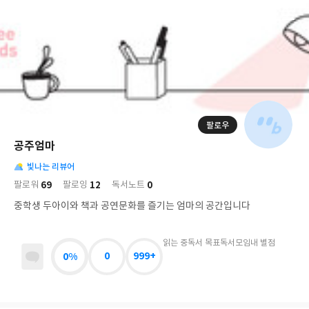
저
장
팔로우
나
의
공주엄마
님
대
사
의
빛나는 리뷰어
표
락
사
사
배
69
12
0
팔로워
팔로잉
독서노트
진
경
락
중학생 두아이와 책과 공연문화를 즐기는 엄마의 공간입니다
읽는 중
독서 목표
독서모임
내 별점
0%
0
999+