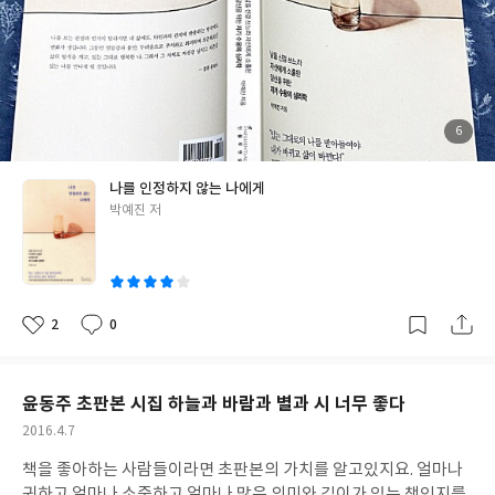
한 당신을 위한 자기 수용의 심리학' 이라는 문장에 가슴이 쿵 내려
앉았었다. 평소 내가 그렇게 살았던 것처럼, 아니 적어도 그렇게 살
았던 시간이 있었으니까. 드는 감점이었던 듯 하다. 저자는 그러한
사람들에게 처음 부터 당신은 지금 그대로로 충분하다라고한다. 이
어 책은 자기 자신을 받아들이는 3가지 과정으로 이어진다1부 나도
내가 왜 이러는지 모르겠다면2부 타인의 시선에서 자유롭지 못한
첨
6
부
당신에게3부 우리가 함께 행복해지려면 소제목 자체만으로 마음을
된
사
진
울리는 문장들!좋아하는 일을 하고 살면 행복할까. 지금은 내 아이
나를 인정하지 않는 나에게
들의 고민에 살짝 발을 담근 정도로 내 자신에 있어서는 거의 사그라
글
박예진 저
든 질문이다. 20대에 절정에 이른뒤 30~40대까지 이어질 최고의 고
쓴
민을 한 여행 가이드를 통해 아주 구체적인 예시로써 설명하다. 책은
이
그렇게 구체적인 사례 소개에 이어 adler's message, 더 읽어보
기,생각해보기로 이어지면서 책을 읽는 모든 독자로 하여금 스스로
의 문제를 끄집어내게한다. 그리고 오랜동안 꽁꽁 숨겨왔던 내면을
2
0
좋
댓
작
직시하게만든다. 아 나도 그랬었는데 라는 끄덕임은 나 스스로의 인
아
글
성
요
일
정이 되어간다, 나를 인정하지 않는 나에게는 미쳐 몰랐던 나의 모
습을 찾아주고, 바꿀수 있는것과 바꿀 수 없는 것으로 나뉘어진 나
윤동주 초판본 시집 하늘과 바람과 별과 시 너무 좋다
와 관계를 맺고있는 주변사람들과의 관계, 스스로가 바껴야 할 문제
작
2016.4.7
점까지 단계별로 이야기한다. 스스로 타인의 시선에 맞추어 옳아매
성
었던 잘못된 점들도 있고 스스로가 바껴야 하는 문제들도 있었다,
책을 좋아하는 사람들이라면 초판본의 가치를 알고있지요. 얼마나
일
그 모든 것들은 실제 사례와 심리상담가의 전문가 조언, 스스로 고
귀하고 얼마나 소중하고 얼마나 많은 의미와 깊이가 있는 책인지를