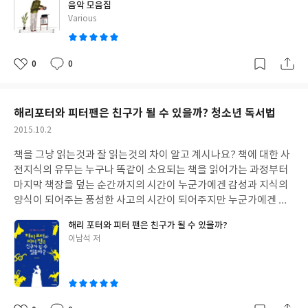
음악 모음집
하늘을 우러러 한 점 부끄럼이 없기를 잎새에 이는 바람에도 나는 괴
설속에서 등장했던 음악들이었다. 그러한 음악을 들으며 문학이 참
글
Various
로워했다. 별을 노래하는 마음으로 모든 죽으 가는 것을 사랑해야지
으로 아름답다는 생각을 하게된다. 그동안 몇번씩은 들었던 친근한
쓴
그리고 나한테 주어진 길을 걸어가야겠다 오늘 밤에도 별이 바람에
멜로디와 음악 그 음악이 하루키의 음악이란 이름으로 묶이니 더욱
이
스치운다 ​ 1941.11 서시 ​ 더스토리 출판사에서는 감사하게도 지난
시적이고 문학적이다. 노르웨이의 숲, 그 외의 단편들.... 음악을 들으
0
0
해부터 오랜 시간 소중히 간직해 온 초판본 도서를 공개하고 있네요
좋
댓
작
니 책이 궁금해지며 다시금 문학소녀가 되어가고 있는 느낌 풍성한
아
글
성
30여본의 초판본 도서와 희귀본을 소장하고 있다는데 당시의 표지
감성이 되살아난다. 각박한 삶에 쫓기듯 살아가는 40대의주부가 아
요
일
디자인을 그대로 가져온것은 물론이요 색감까지 단시 초판본 느낌
니 20대의 여유있고 세상에는 무엇이 있을까 궁금했고 희망적이고
해리포터와 피터팬은 친구가 될 수 있을까? 청소년 독서법
을 그대로 되살리기위해 많은 노력을 기울였다고 합니다 님의 침묵
아름다웠던 감정선들이다 재즈가 이렇게 편안한 음악이었구나 보
을 시작으로 1955년 정음사의 오리지널 초판본 하늘과 바람과 별과
작
2015.10.2
토은 심적으로 가라앉던 음악이 너무나 편안하고 바에 앉아 칵테일
성
시 1950년 숭문사의 오리지널 초판본 진달래꽃 1958넌 한림사 오
한잔을 들이키고 싶은 마음을 부른다 클래식은 또 어떠한가 ? 역동
책을 그냥 읽는것과 잘 읽는것의 차이 알고 계시나요? 책에 대한 사
일
리지널 초판본 사슴의 노래 이어 정지용 시집까지.... 출판사는 이제
적이면서도 생기 가득한 일상이 그려진다. 분석하고 누구누구의 음
전지식의 유무는 누구나 똑같이 소요되는 책을 읽어가는 과정부터
낯설어졌어도 시인과 시집만큼은 명품으로 남겨진 시집들을 오리
악이요 제목이 무엇이다 달달달 외우던 공부가 아니라 그저 들려오
마지막 책장을 덮는 순간까지의 시간이 누군가에겐 감성과 지식의
지널 초판본 형태 그대로 만날 수 가 있음입니다 ​ ​ 진짜 초판본과 똑
는 음률에 몸과 감정을 싣고 그 음악속으로 푹 빠져들어가는 시간.
양식이 되어주는 풍성한 사고의 시간이 되어주지만 누군가에겐 단
같이 만들기위해 심혈을 기울여 완성된 윤동주초판본 시집이 드디
요즘 지쳐있던 마음의 메마름이 촉촉히 적셔주는 느낌이다. 자작나
순한 스토리 탐독으로 끝나기도 하네요 관점의 차이가 사고의 폭이
어 제 손에 들어온 날 단순한 책 한권이 아니라 시인의 당시 마음을
무 숲속에 온 듯 칵테일 바에 앉아 있는 듯 볕이 좋은 해변에서 통통
해리 포터와 피터 팬은 친구가 될 수 있을까?
넓어지기도 하고 다양한 시선이 작가가 의도한 많은 부분을 끄집어
엿보는 듯 한 마음에 너무나 설레였답니다. 정말 옛날 느낌 그대로의
튀는 나를 상상하게되는 음악 참으로 신기한 경험이었다 똑같은 음
글
이남석 저
낼 수도 있기 때문인 듯 한데 자음과 모음의 청소년 인문 시리즈를
책. 고서점에서나 만날것 같은 귀한 느낌이 책 전체에서 풍겨나옵니
쓴
악일진대 문학속에서 언급되었다는 그 사실과 하루키가 좋아했다
통해 울 아이들은 책 제대로 읽는 법을 찾아가는 중 입니다 독수리는
이
다 15세부터 시를 쓰기 시작한 시인은 항일운동 협의로 채포되어 후
는 이유만으로 음악이 더욱 풍성해지는 느낌이다.
왜 까치에게 쫓겨다닐까에 이어지는 나를 변화시키는 독후행. 시리
쿠오카 형무속에서 복역중 1945년 2월 29세의 짧은 나이에 생을 마
즈 2번째 이야기를 통해서 였습니다 해야할것도 많고 하라는 것도
감하게되는데.... 이 책은 1955년 서거 10주기 기년 증보판으로 출간
많은 요즘 아이들은 책 한권 읽는 것도 특별한 시간을 내야지 싶으니