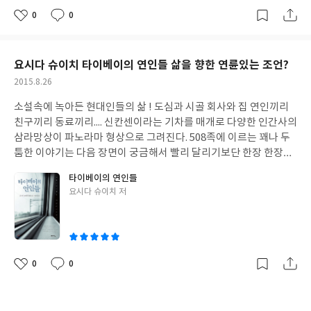
족한것보다 과함이 좋은 것 중 가장 대표적으로 보여지는 것은 태
결 더 쉽고 재미있게 만날 듯 하니 하루키의 소년시절 소년이 재즈를
저분해져가는 듯 한 사회현상들 속에 보통의 상황도 의심의 눈초리
0
0
교! 육아와 교육은 아이의 성향에 따라 엄마의 집착에 따라 과함과
좋
댓
작
만났던 그 감성은 나의 감성 지수도 높여주어 이성지수까지 끌어올
를 보내게 되니까. 톡톡톡 - 너무나 아픈 소리 톡톡톡 - 너무나 안타
아
글
성
부족함의 절묘한 조화가 중요함에 반해 태교는 부족하면 부족했지
린 듯 하다
까운소리 톡톡톡 - 그건 지극히 단순한 행동이 너무나 큰 슬픔으로
요
일
절대 과함은 없는 듯 하니까요. 내 아이와의 행복한 교감 태담과 태
다가오는 소리였다 모든 아이들은 어디선가 태어난다. 다림은 바닷
요시다 슈이치 타이베이의 연인들 삶을 향한 연륜있는 조언?
교를 동시에 우리소리 태교동화 2권이면 EQ발달의 문이 활짝 열릴
가 작은 마을에서 태어났다. 엄마라는 이름의 인생을 상상하고.... 아
듯 하네요 ~~~~
작
2015.8.26
빠이기를 포기한 비겁한 남자들을 향해,,,, ​ ​ ​ ​ ​ 워낙이 사고방식이 자
성
유롭고 개인주의 성향이 늘어난 오늘날 1인가구가 늘어난 현상으로
소설속에 녹아든 현대인들의 삶 ! 도심과 시골 회사와 집 연인끼리
일
조금은 낡고 퇴색된 이야기가 될 수 도 있겠으나... 여자의 숙명이라
친구끼리 동료끼리.... 신칸센이라는 기차를 매개로 다양한 인간사의
면 당연히 엄마가 되어간다는것 가장 축복된 삶이요 행복! 하지만
삼라망상이 파노라마 형상으로 그려진다. 508족에 이르는 꽤나 두
그러한 행복에서 비켜난 일들이 너무나 많습니다. 자음과 모음 청소
툼한 이야기는 다음 장면이 궁금해서 빨리 달리기보단 한장 한장마
년문학상인 톡톡톡 그렇게 너무도 이른 나이에 엄마에 다가가고 있
다 그속에 담긴 사람들의 인생과 삶을 들여다보며 나를 투영하고 내
타이베이의 연인들
는 우리 아이들의 이야기였습니다. 현실과 판타지 세계의 절묘한 조
가 살아가는 사회를 바라보며 아 ~~ 다들 이렇게 살고 있구나 내가
글
요시다 슈이치 저
화는 얼마전 개봉되어 예기치 않은 대박행렬을 이어가고 있던 인사
살아가는 세상, 내가 살고 있는 삶이 이랬었구나 싶어지던 아주 담
쓴
이드 아웃과도 비숫한 포맷으로 보여집니다 우린 망각하고 있지만
백한 이야기였습니다 성공한 사람들의 이야기이기 보단 하루하루
이
실제로 있을수도 있는 세상이 판타지로 그려지며 가슴깊이 애써 묻
를 살아내는 사람들 생활을 꾸리기 위해 직업을 찾고 그 속에서 때로
어두었을 현실을 콕콕 들쑤시네요, 넓고 넓은 바닷가 마을에 살고
는 좌절하고 때로는 소소한 행복을 느끼는 누구나의 모습이 펼쳐지
있는 다림 그에겐 누구나에게 자랑하고 싶어지는 모범생 언니가 있
지요 소설이 달려가고 있는 대로가 신칸센이라면 소설을 풍성하게
0
0
좋
댓
작
습니다 그리고 억척스레 자매를 키워내고 있는 생활밀착형 엄마가
만들어주는건 타이베이의 다양한 음식들이고 그 속에서 사람들의
아
글
성
있습니다 그리고 자신의 있는 그대로의 모습을 좋아해주는 남자친
마음을 움직이는 건 특별하지 않은 사람들의 사랑과 삶의 이야기였
요
일
구가 있고 여자친구도 있습니다 그리고 누구나에게 일어날 수 있는
습니다 타이베이 신칸센 프로젝트에 참여한 일본 오이물산을 중심