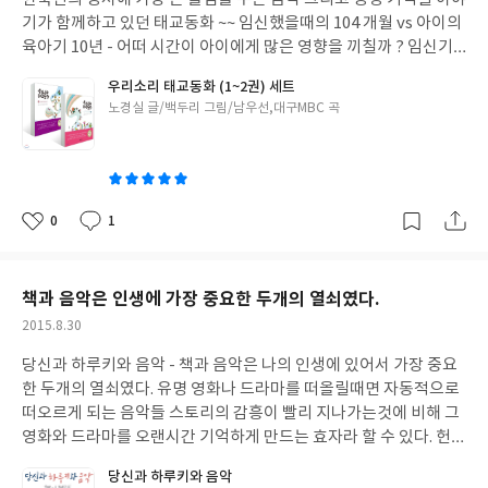
고 거기엔 조이라는 말에 의해 더욱 극대화되어갑니다. 경주마와 가
기가 함께하고 있던 태교동화 ~~ 임신했을때의 104 개월 vs 아이의
축 사이에서 태어난 조이는 훌륭한 경주마로 자란 와중 밭을 갈기위
육아기 10년 - 어떠 시간이 아이에게 많은 영향을 끼칠까 ? 임신기
한 훈련까지 받게되는데.... 그러한 파격적인 이슈안에서 사람이 살
간 중 나름 정성을 다했다 생각했음에도 많이 부족했음에 후회하게
아가는 희노애락의 모든 감정과 전쟁속에서 피어나는 아름다운 휴
우리소리 태교동화 (1~2권) 세트
만든 결과는 바로 10년의 노력보다 10개월의 노력이 내 아이의 성
글
노경실 글/백두리 그림/남우선,대구MBC 곡
머니스트가 녹아드는데.... 억지로 포장하지 않는큰 울림이 있어 더
장 발육에 있어 훨씬 더 중요하다 였습니다. 모든 엄마 아빠들이 나
쓴
욱 멋졌던 듯 합니다 영국 국립극장에서 공연된 모습이 그대로, 전
름 공을 들인다 노력하겠지만 실체를 보지 못하는 상황에서 아이가
이
세계에서 상영되기위해 더욱 극대화되어 잡은 화면은 실제 공연장
요구하는것도 없는 모습에서 무언가를 한다는 것에 한계가 있을 듯
에서 보는것 못지않은 감동을 느낄수가 있었지요. 1년여 전 라이브
한데 그러한 태교에 있어 미래의 내 아이와의 교감을 이루어가며 들
공연을 다시금 상연하는것이 아닐까 생각했던것과 달리 조금더 다
려주고 싶고 해주고싶었던 이야기와 더불어 음악을 함께 들으며 대
0
1
듬어지고 바뀐 공연을 만나면서 연극 워 호스의 진화는 아직도 진행
좋
댓
작
화를 나눌 수 있는 아주 좋은책을 만났습니다 예담의 우리소리 태교
아
글
성
중이구나... 역시나 연극의 본고장 영국의 명품공연이구나. 느낄 수
동화 ! 책 출간소식을 접하고는 나의 부족했던 태교를 떠올리며 친
요
일
있었으니 세계순회공연중이라는 공연팀을 우리나라에서도 만날 수
한 동생에게 선물하고픈 마음에 덥석 잡았던 책이었습니다 그러한
책과 음악은 인생에 가장 중요한 두개의 열쇠였다.
있었으면 싶어지네요.
책에는 첫째 내 아이가 평생 기억하게될 옛 이야기가 있었습니다 둘
작
2015.8.30
째 그러한 이야기는 노경실 작가의 필력에 의해 구연동화 형식으로
성
스토리텔링되어있어 대화를 하게 만듭니다. 세번째는 한국인의 정
당신과 하루키와 음악 - 책과 음악은 나의 인생에 있어서 가장 중요
일
서에 가장 잘 맞는다는 국악 태교음반과 함께하게 됩니다. 머리가 튼
한 두개의 열쇠였다. 유명 영화나 드라마를 떠올릴때면 자동적으로
튼해졌어요 / 마음이 튼튼해졌어요 2권의 내용으로 구성된 태교동
떠오르게 되는 음악들 스토리의 감흥이 빨리 지나가는것에 비해 그
화는 - 축복을 전해준 사람 , 우리 엄마는 호랑이 엄마, 엄지공주의
영화와 드라마를 오랜시간 기억하게 만드는 효자라 할 수 있다. 헌데
용감한 사랑, 얌전이 새댁의 방귀등 총 18편의 우리 전래동화가 수
생각해보면 그러한 음악과의 상호 보완관계의 첫 출발은 책이었음
당신과 하루키와 음악
록된 1권 - 못말리는 자린고비 영감님, 영감님 돈은 어떻게 벌어요,
을.... 오랜시간 띄엄띄엄 만나면서 잘 알지 못했었습니다. 아마도 몇