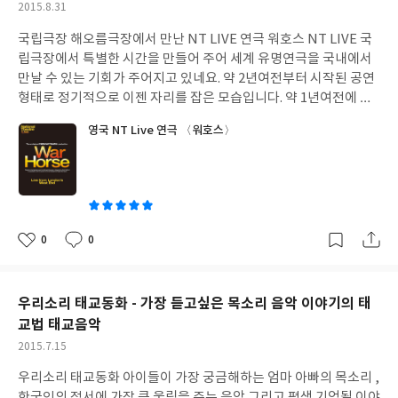
작
2015.8.31
타까운적이 참 많았었더랬는데... 나를 변화시키는 독후행은 그러한
우리가 잘못되는게 싫어서. 노력이 없는 관계는 유지되지 않지만 노
어디서나 휴대가 간편만 미니북싸이즈까지 한권 더 따라오고 있네
성
마음을 넘어 책읽는 당사자에게 인문 고양의 폭을 아주 넓혀주고 있
력만 남은 관계도 유지되지 않더라. 한편 한편의 시가 사랑에 관한
요
국립극장 해오름극장에서 만난 NT LIVE 연극 워호스 NT LIVE 국
일
음입니다 ​ ​ ​ 한번 더 뒤집어보니 엄마와 아이들의 연결고리가 더 단
명언들이네.... ​ ​좋 ~ 을 때다. 우리 ​ ​ 넌 어떻게 보면 되게 예쁜데. 또 어
립극장에서 특별한 시간을 만들어 주어 세계 유명연극을 국내에서
단해져가던 괴물들이 사는 나라 에서는 왜 라는 질문안에서 아주 현
떻게 보면 진짜 예쁘다. 이렇게 말을 하면 그 누군들 싫어할까 ? 사람
만날 수 있는 기회가 주어지고 있네요. 약 2년여전부터 시작된 공연
명한 관계의 답이 나옵니다. 이제 막 이성을 알아가고 사랑에 강한
은 사랑을 하면 시인이 된다고 했었다. 벅찬 감정을 표현하는문구는
형태로 정기적으로 이젠 자리를 잡은 모습입니다. 약 1년여전에 만
호기심을 보이는 아이들과는 인어공주를 통해 진행중인 사랑과 끝
모두 아름다울테니까. 시밤은 사랑할 줄 모르는 사람들에게 사랑법
났던 NT 라이브 연극 워호스를 다시금 만났습니다. 지난 주말동안
난 사랑까지 이야기 할 수 있을것 같습니다 80일간의 세계일주안에
영국 NT Live 연극 〈워호스〉
을 알려준다. 시밤은 외로운 사람들에게 친구를 소개시켜준다. ​ 그리
다리위에서 바라본 풍경과 교차공연되며 국립극장 해오름극장에서
는 당시의 시대적 배경을 훤히 보이고 지독한 사랑을 하고있는 스칼
운 건 그대일까 그때일까.. 연인, 친구, 부부, 자녀 누구나에게 해당
올려졌었지요 워호스는 원래 소설 그리고 영화화되면서 유명해진
렛만 보이던 바람과 함께 사라지다는 남북전쟁시 남부군과 북부군
되는 사랑하며 사는 방법 아름다운 계절 가을에 읽기 딱 좋은 시집을
작품을 이젠 연극무대에서 아주 신비롭게 표현되었습니다. 영화를
그 중심에 있던 흑인노예들 등 당시 미국의 역사적 배경이 훤해집니
만났다
미리 만나면서 대체 저러한 대작이 말과의 교감이 중요한 공연이 어
다 ​ 어른이 되고 책임을 지는것이 무서운 피터팬 그에 반해 용기있는
떻게 완성되었을까 너무도 궁금했던 공연은 기대를 저버리지 않는
맞섬을 보여준 해리포터는 더 성장했다고 보아야 하는걸까 비슷한
너무도 휼룽한 공연이었습니다. 1인칭 말의 시선에서 완성되었던
0
0
장르의 비숫한 이야기를 비교 분석하니 그 속에 깃든 내용이 또 하염
좋
댓
작
영화와 소설과 달리 연극은 다인칭의 시선에서 좀 더 현실적으로 바
아
글
성
없이 쏟아지고 있습니다 청소년시기 필독서 중에서는 완득이 vs 19
뀌었을 뿐.... 세계적 공연으로 거드단 연극은 모든 공연장르의 기술
요
일
세를 나란히 비교하면 읽으면 좋아 보입니다 ​ 그러한 독후행은 마지
이 집약된 듯,, 한데 1차세계대전이라는 전 세계인이 공감하는 사건
우리소리 태교동화 - 가장 듣고싶은 목소리 음악 이야기의 태
막으로 젊은 베르터의 고통을 통해 고전을 읽는법까지 소개하고 있
에 휴머니즘과 사랑 우정 모든것이 집약되어 있는 스토리에 무대위
었습니다 앞으로 책은 읽어 보았느냐가 아니라 어떻게 읽었느냐를
교법 태교음악
에서 살아 움직이는 듯한 인형들과 조련사 사람의 교감은 너무도 완
물어야할 것 같습니다 인문학이란것이 이런것 이었던 듯 한권의 책
작
2015.7.15
벽합니다. 거위가 등장할때마다 사람들은 웃음 폭탄이 터지고 조이
을 읽더라도 깊이김있는 책읽기를 만들어주니 늦었다 생각하게 되
성
가 등장할때면 숨을 죽이며 감탄을 하게되네요. 가난과 신의 전쟁 출
우리소리 태교동화 아이들이 가장 궁금해하는 엄마 아빠의 목소리 ,
일
는 지금이라도 만나서 참 다행이다 싶어집니다
병과 명예 그리고 욕심,, 시기 질투 인간의 모든 감정이 내재되어있
한국인의 정서에 가장 큰 울림을 주는 음악 그리고 평생 기억될 이야