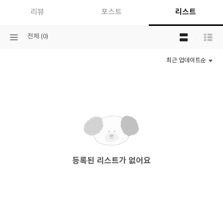
리스트
리뷰
포스트
목
선
전체 (0)
록
택
보
된
기
최근 업데이트순
분
선
류
택
등록된 리스트가 없어요