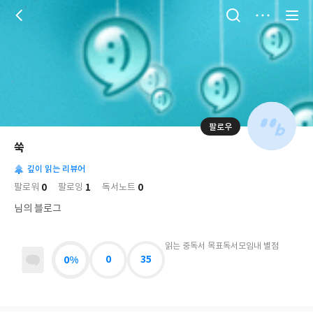
저
장
팔로우
나
의
쑥
님
대
사
의
깊이 읽는 리뷰어
표
락
사
사
배
0
1
0
팔로워
팔로잉
독서노트
진
경
락
님의 블로그
읽는 중
독서 목표
독서모임
내 별점
0%
0
35