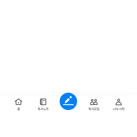
예스이십사 ㈜
사업자 정보
홈
독서노트
독서모임
나의 사락
개인정보처리방침
이용약관
문의하기
Copyright ⓒYES24 Corp. All Rights Reserved.