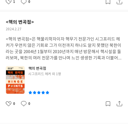
고 미워하고 먹고 먹히는 것조차 큰 관계의 일부라 모두가 서로에게
1
0
좋
댓
작
일본과 중국에서는 남자가 세탁을 하는데, 한국에서는 유독 여자만
필요한 존재이니 서로 존중해야 한다는 말이 참 인상적이었어요. 아
아
글
성
어마어마한 양의 빨래를 담당한다." 일본과 중국에서는 남자가 세
무래도 지금 상황이 상황이다 보니 더 진하게 남는 거겠지요?이번
요
일
탁을 담당했다는 사실이 흥미로웠습니다(한국은 왜!!!). 여자들의
겨울은 유난히 길게 느껴지네요. 어서 초록잎이 고개를 내미는 봄이
<핵의 변곡점>
빨래 방망이는 옷을 때리는 걸까요? 아니면...^^;; - 이 집을 닮은 초
왔으면 좋겠다는 생각이 들어요.
작
2024.2.27
라한 다른 주막이 하나 있었는데 그 집 문 위에는 이렇게 쓰여 있었
성
다. "달을 쳐다보는 데 최고로 좋은 집" 주막 그림에 있던 글입니다.
<핵의 변곡점>은 핵물리학자이자 핵무기 전문가인 시그프리드 헤
일
주막의 소개글이 달을 쳐다보는 데 최고로 좋은 집이라니 한국인들
커가 우연치 않은 기회로 그가 이전까지 하나도 알지 못했던 북한이
은 참 따뜻하고 감수성이 풍부한 민족이에요. 여러분에게 달을 쳐다
라는 곳을 2004년 1월부터 2010년까지 매년 방문해서 핵시설을 둘
보는 데 최고로 좋은 집은 어디인가요? - 한국에 삼십 년 넘게 살면
러보며, 북한의 여러 전문가를 만나며 느낀 생생한 기록과 더불어
서 누구보다도 한국을 잘 알고 한국인을 사랑했으며, 한국인의 사고
클린턴, 부시, 오바마와 트럼프까지의 역대 미국 정부의 대북정책
방식을 서양 사람에게 이해시키는 데 선구적인 역할을 한 제임스 게
핵의 변곡점
을 상세하게 분석하고 문제점을 복기하며 성찰하는 내용을 담은 책
일 박사님. 내 나라가 아닌 다른 나라를 그렇게 사랑할 수 있다는 게
글
시그프리드 헤커 외 1명
입니다.
쓴
저한테는 불가능한 일인 것처럼 느껴져서 더 감사하고, 존경스럽습
이
니다. - 게일 박사는 아시아에서 기독교 전파가 쉽지 않았던 이유는
일반 대중이 문맹이 워낙 많아서 성경을 읽지 못했기 때문인데 한국
은 유일한 예외였다고 합니다. 누구나 쉽게 배우고 쓸 수 있는 글자
0
0
가 있었기에 남녀노소, 빈부의 차이, 직업의 고하, 생계의 방법을 막
좋
댓
작
아
글
성
론하고 누구나 글을 읽을 수 있었지요. 또한 한국에서는 이미 '하느
요
일
님'이라는 개념이 있어서 유일신 개념을 쉽게 전할 수 있었다고 합
니다. 언어만큼 그 나라의 문화를 더 깊게 발전시키는 것은 없습니