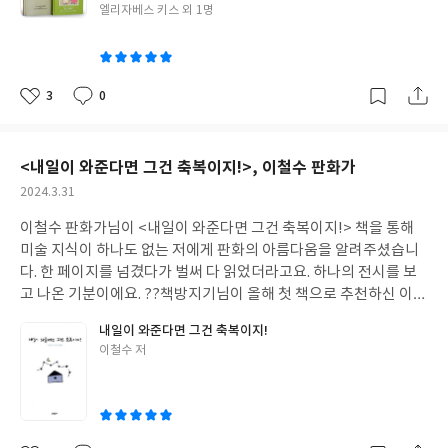
실이 그저 놀라울 뿐입니다. 악보를 볼 줄 모르면서 대단한 음악을
글
엘리자베스 키스 외 1명
남긴 비틀즈 같달까요? 엘스펫의 남편은 출판사를 운영했는데 일본
쓴
에 몇 년 다녀올 기회가 생겨 키스도 언니를 따라갔다가 언니와 함께
이
1919년 3월부터 몇 개월 동안 한국에 여행을 하며, 둘은 한국의 멋
에 깊이 빠지게 됩니다. 그렇게 그들이 듣고, 보고, 느낀 것을 모두
3
0
좋
댓
작
담은 것이 <올드 코리아>입니다. 자매가 한국에 왔을 때는 3·1 만세
아
글
성
운동 직후라 우리나라의 화려한 전통 색상, 당시 한국인의 굳은 결
요
일
의를 보여주는 사람들의 눈빛, 표정과 행동, 그리고 이를 경계하는
<내일이 와준다면 그건 축복이지!>, 이철수 판화가
일본인들의 긴장감 모두를 느낄 수 있습니다. 조선시대 전통을 끝까
작
2024.3.31
지 지키는 사람들, 갓 들어온 서구 문화, 죽음이 바로 닥칠 수 있는
성
상황에서도 일본에게 허리도 굽히지 않는 독립운동가들, 선교 활동
이철수 판화가님이 <내일이 와준다면 그건 축복이지!> 책을 통해
일
을 위해 한국에 왔다가 우리의 독립운동을 지지하고 돕는 외국인 선
미술 지식이 하나도 없는 저에게 판화의 아름다움을 알려주셨습니
교사들, 그리고 눈으로 본 모든 것을 기록으로 남겨 우리의 역사가
다. 한 페이지를 넘겼다가 벌써 다 읽었더라고요. 하나의 전시를 보
흐리게 되지 않게 도와준 키스 자매. 이 모든 사람들이 있었기 때문
고 나온 기분이에요. ??책방지기님이 올해 첫 책으로 추천하신 이유
에 제가 이렇게 한글로 감상문을 자유롭게 쓸 수 있다는 생각에 진심
를 바로 알 수 있었습니다. 짧고 간결한 문장들이 참 다정하고, 담백
내일이 와준다면 그건 축복이지!
으로 감사한 마음이 듭니다. 또한 <올드 코리아>에 수록된 그림과
하고, 따뜻하고, 재치있고, 해학적이고 풍자적이에요. 코로나 기간
글
이철수 저
더불어 이곳저곳을 다니시며, 엘리자베스 키스의 그림을 추가로 수
에 나온 책이라니 그 당시에 읽었다면 큰 위안을 얻었을 것 같습니
쓴
집하여 이 방대한 역사 자료를 정리해 주신 송영달 역자 선생님께 무
다. 특히나 2024년이 된 지금 이렇게 읽으니 더 큰 위안이 됩니다. 우
이
한한 존경을 표합니다. 책에서 인상적인 몇 부분 정리해 보았습니다.
리 모두 세상에 태어나, 살고, 떠나는데 더불어 살아도 삶이 짧지 않
- "남자들이 하얀 두루마기에 하얀 바지만 입기 때문에 당연히 세탁
나요? 희망을 다시 품어볼게요!
세상에 무관한 것은 없다. 서로 해치
물이 많을 수밖에 없는데 이 나라에서 세탁은 오로지 여자의 몫이다.