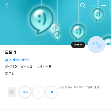
저
장
팔로우
나
의
도토리
님
대
사
의
시작하는 리뷰어
표
락
사
사
배
0
1
0
팔로워
팔로잉
독서노트
진
경
락
도토리
읽는 중
독서 목표
독서모임
내 별점
0%
0
4