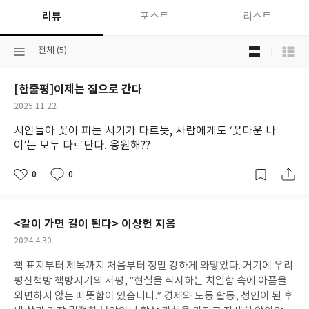
리뷰
포스트
리스트
목
선
전체 (5)
록
택
보
된
기
[한줄평]이제는 집으로 간다
분
선
류
택
작
2025.11.22
성
시인들아 꽃이 피는 시기가 다르듯, 사람에게도 ‘꽃다운 나
일
이’는 모두 다르단다. 응원해??
0
0
좋
댓
작
아
글
성
요
일
<같이 가면 길이 된다> 이상헌 지음
작
2024.4.30
성
책 표지부터 제목까지 처음부터 정말 강하게 와닿았다. 거기에 우리
일
평산책방 책방지기의 서평, “현실을 직시하는 치열함 속에 아픔을
외면하지 않는 따뜻함이 있습니다.” 경제와 노동 활동, 성인이 된 후