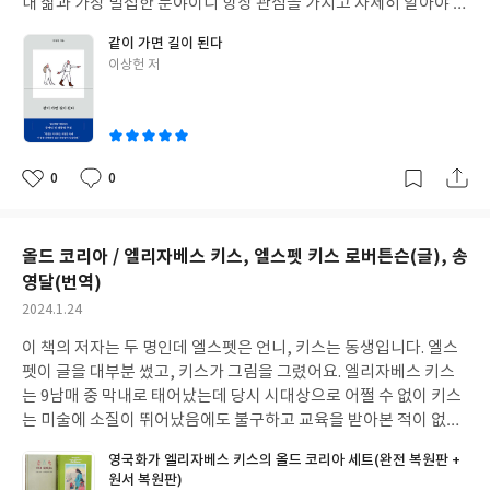
내 삶과 가장 밀접한 분야이니 항상 관심을 가지고 자세히 알아야 한
다는 생각을 가지고 있었지만, 나에게 ’경제‘는 여전히 너무나 전문
같이 가면 길이 된다
적이고, 어렵고, 복잡하다. 실제로 책에서 작가님이 언급했던 ‘경제
글
이상헌 저
학자’의 콧대높음처럼 말이다. 하지만 이 책을 읽은 후에 든 생각은
쓴
전세계가 각자 처한 상황이 다를 뿐이지 세상 돌아가는 원리는 생각
이
보다 단순한데, 사람들이 자기들 이익에 취해 매듭을 더 복잡하게
만든다는 것이다. 민주주의에 모든 이가 만족하는 답은 없다. 그러니
까 민주주의겠지만, 자신의 과오를 인정하고 성찰하지 않는다면 지
0
0
좋
댓
작
금 상황은 더 나아질 수 없다.
최근 일주일간 우리나라에 너무 많은
아
글
성
일들이 일어났어서 그런지 이 책의 페이지를 넘길 때마다 마음이 아
요
일
렸다. 인상적인 문구들이 워낙 많아 다시 책을 음미할 예정이지만,
올드 코리아 / 엘리자베스 키스, 엘스펫 키스 로버튼슨(글), 송
우선 감자 역병으로 생긴 아일랜드 대기근이 기억에 남는다. 특히 이
영달(번역)
를 바라보는 잉글랜드의 시선은 저게 인간이 할 소린가 싶을 정도로
작
2024.1.24
역겨웠는데, ‘이때도 이 모양이었네.’라는 생각으로 별로 놀라지 않
성
는 내 반응도 참 씁쓸하다. 언제쯤 ‘같이’ 가서 ‘길’을 다시 만들 수 있
이 책의 저자는 두 명인데 엘스펫은 언니, 키스는 동생입니다. 엘스
일
을까?
펫이 글을 대부분 썼고, 키스가 그림을 그렸어요. 엘리자베스 키스
는 9남매 중 막내로 태어났는데 당시 시대상으로 어쩔 수 없이 키스
는 미술에 소질이 뛰어났음에도 불구하고 교육을 받아본 적이 없습
니다. 그녀의 작품을 보면 그림에 있는 모든 사람이 살아 숨 쉬고 있
영국화가 엘리자베스 키스의 올드 코리아 세트(완전 복원판 +
다는 느낌을 받는데, 미술 공부를 따로 한 번도 해본 적 없었다는 사
원서 복원판)