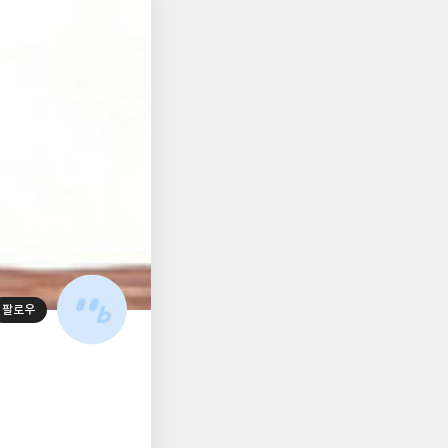
저
장
팔로우
대
표
사
진