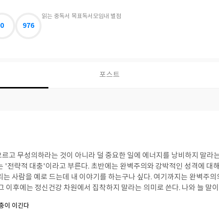
읽는 중
독서 목표
독서모임
내 별점
0
976
포스트
으르고 무성의하라는 것이 아니라 덜 중요한 일에 에너지를 낭비하지 말라는
는 '전략적 대충'이라고 부른다. 초반에는 완벽주의와 강박적인 성격에 대해
걸리는 사람을 예로 드는데 내 이야기를 하는구나 싶다. 여기까지는 완벽주
 그 이후에는 정신건강 차원에서 집착하지 말라는 의미로 쓴다. 나와 늘 말
부할 때 부분에 매달리지 말고 전체를 훑어 큰 그림을 보라든가 하는 식이다
대충이 이긴다
말라는 내용들이다. 쉽게 이해되는 비유를 사용해서 잘 읽히지만, 디테일이 