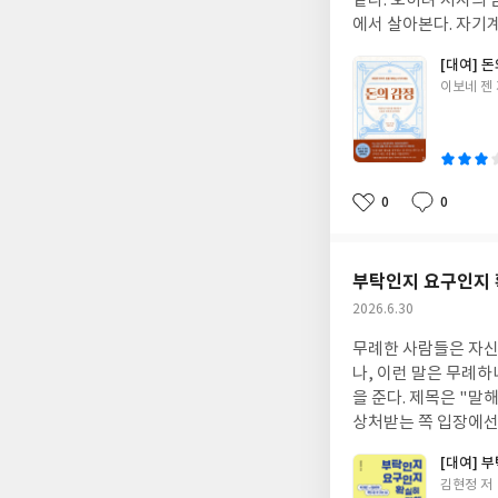
같다. 오히려 저자의 
에서 살아본다. 자기
른 삶을 사는 게 아닌
[대여] 
이인지 이해가 안 가는
글
이보네 젠
행 갔다는 소리에 나
쓴
는다느니, 번역한 책
이
0
0
좋
댓
작
아
글
성
요
일
부탁인지 요구인지 
작
2026.6.30
성
무례한 사람들은 자신
일
나, 이런 말은 무례
을 준다. 제목은 "말
상처받는 쪽 입장에선
운동과 마음챙김으로 
[대여] 
생뚱맞다. 저자 자신
글
김현정 저