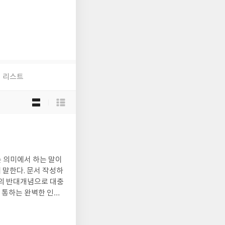
리스트
목
록
보
기
선
택
 의미에서 하는 말이
 말한다. 문서 작성하
의의 반대개념으로 대충
이 통하는 완벽한 인간
. 한 마디로 쓸데없는
중요한 일을 하는 사