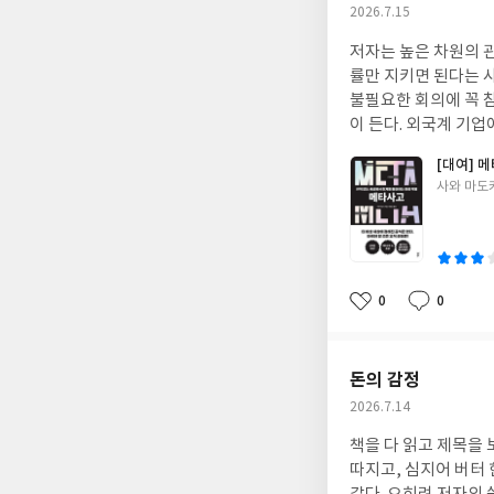
작
2026.7.15
성
저자는 높은 차원의 
일
률만 지키면 된다는 
불필요한 회의에 꼭 
이 든다. 외국계 기업
을 왜 못하냐고 말해
[대여] 
싶은 대로 산다는 게 
글
사와 마도
쓴
이
0
0
좋
댓
작
아
글
성
요
일
돈의 감정
작
2026.7.14
성
책을 다 읽고 제목을 
일
따지고, 심지어 버터