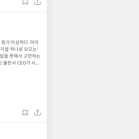
 뭔가 이상하다. 마이
생각을 하나로 모으는'
연설을 못해서 고민하는
진 출판사 CEO가 시장
'내러이터'라고 부른
들 앞에서 연설하는 게
농구를 잘할 수 있다고
위해 두 다리 없이 암
진짜 파이프와 파이프가
맞춰서 쓴 책 같아 실