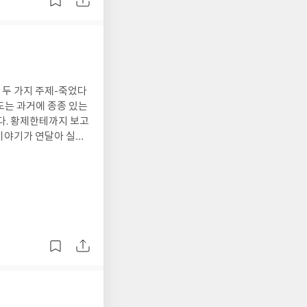
후에 나온 책이어서 언
자 받지 못하다가 네플
인 부분도 짚는다. 그
. 하지만 좋은 파트너
친 대기업이 먼저 손을
고. 이렇게 대기업도
 두 가지 주제-죽었다
사는 남자>처럼 이렇게
도는 과거에 종종 있는
고 조언하지만 일단 성
다. 황제한테까지 보고
펭수를 언급하길래 든
이야기가 연달아 실려
 지경이니 IP의 유지
라도 만들어야겠지만 콘
고 있어서 그런 부분의