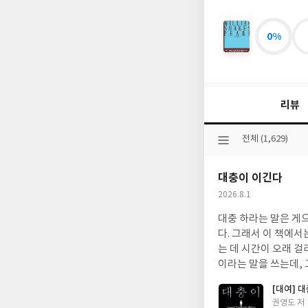
0%
고
요
한
지
혜
리뷰
의
문
장
선
전체 (1,629)
들
택
된
대충이 이긴다
분
류
작
2026.8.1
성
대충 하라는 말은 게
일
다. 그래서 이 책에서
는 데 시간이 오래 
이라는 말을 쓰는데,
관계가 없다든가, 공
[대여] 
일에 스트레스 받지 
글
권영도 저