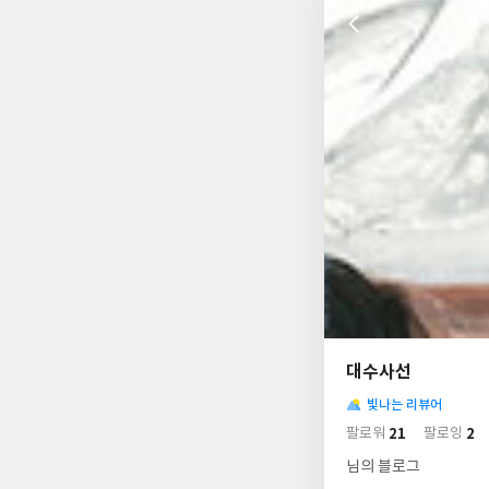
나
의
대수사선
님
사
의
빛나는 리뷰어
락
사
배
21
2
팔로워
팔로잉
경
락
님의 블로그