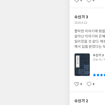
0
0
좋
댓
작
타고 확장한다는 것이
아
글
성
급은 없지만.) 계약
요
일
릭스 덕분에 전세계적
수신기 3
런 점에서 대기업의 
작
2026.6.22
를 찾으라는 조언은 
성
내밀 리는 없어 보이기
짤막한 이야기에 평을
일
한 순간에 휘청이게 
살아난 이야기와 은혜 
흥행할 줄 모르고 감
일이었을 것 같다. 
공을 하고 나서 세울 
해서 답을 받았다는 
생각은 '펭수 요즘에도
있어서 자기복제 느낌
수신기 3
가 얼마나 어려운지 
글
간보 저 /
텐츠 소비자들은 오히
쓴
전략은 팬덤 중시 말
이
0
0
좋
댓
작
아
글
성
요
일
수신기 2