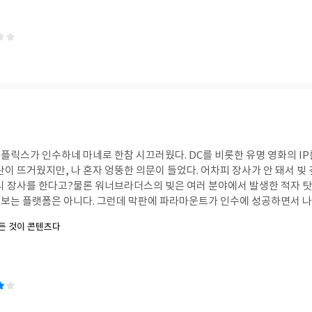
플릭스가 인수하네 마네로 한참 시끄러웠다. DC를 비롯한 유명 영화의 IP
란이 뜨거웠지만, 나 혼자 엉뚱한 의문이 들었다. 어차피 장사가 안 돼서 빚
다시 장사를 한다고?물론 워너브라더스의 빚은 여러 분야에서 발생한 적자 
보는 플랫폼은 아니다. 그런데 막판에 파라마운트가 인수에 성공하면서 나
한 줄 알았던 DC 영화의 제작비가 사실은 축소돼서 손익분기점을 못 넘겼다
모든 것이 콘텐츠다
개봉 주말 흥행 전망치도 대폭 감소했다는 소식이 들려오는데 과연 IP라는 
텐츠다>의 저자는 디지털 환경에서 방송사나 플랫폼의 경계가 약해졌기 때
시작했다고 말한다. 이른바 '액체 미디어' 시대다. (본격적인 설명을 하기도
 그런 말이 있었나 찾아 보니 이 책과 저자에 관련된 기사만 뜬다. 다른 
혼자 밀고 있는 모양이다.)한때 유행했던 원소스멀티유즈 전략은 책이면 책,
미디어에 머무르는 소비자들을 끌어들이는 방식이었다. 이제는 그런 경계가 