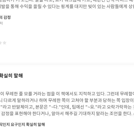
씀씀이가 커 보인다. 말을 타고, 요가 워크숍에 가고, 애완견 산책 서비스 예
계발을 통해 수익을 올릴 수 있다는 핑계를 대지만 빚이 있는 사람들에게 상
가 싶다. 돈에 대한 책에서 뜬금없이 요가 명상 방법을 설명하는 걸로 합리화
돈의 감정
 게, 조자에게 상담 받는 사람들은 빚이 있다면서 계속 기부를 하려고 한다.
 저
같은 짠돌이는 공감이 안 된다. 그 사람들이 최상위 부자인가?집주인 아주머
의 인세를 물어봤더니 생각보다 많이 받았다느니 독자에겐 상관없는 이야기
확실히 말해
이 무례한 줄 모를 거라는 점을 이 책에서도 지적하고 있다. 그런데 무례
하니 다르게 말하라거나 하며 무례한 쪽이 고쳐야 할 부분과 당하는 쪽 입장
해"라고 반말체이고, 본문은 "~다."인데, 팁에선 "~요."라고 오락가락하는
 감정을 표현해야 한다거나, 알아서 해주길 기대하지 말라는 조언을 한다
이어지는 건 이런 분야의 책에선 정해진 코스이니 뭐라 할 수 없지만, 호감
부탁인지 요구인지 확실히 말해
의 경험을 말할 때마다 유튜브와 관계된 이야기만 해서 공감은 안 된다.