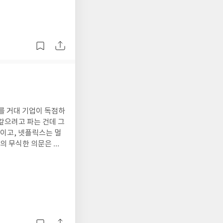
를 거대 기업이 독점하
 갚으려고 파는 건데 그
탓이고, 넷플릭스는 멀
의 무식한 의문은 다
는 소문도 있고, 개봉
것에 어떤 가치가 있을
문에 사람들은 좋아하는
 전에 서문에서 액체
사람의 개념에서 빌려
 만화면 만화, 뮤지컬
약해져서 팬덤 문화를