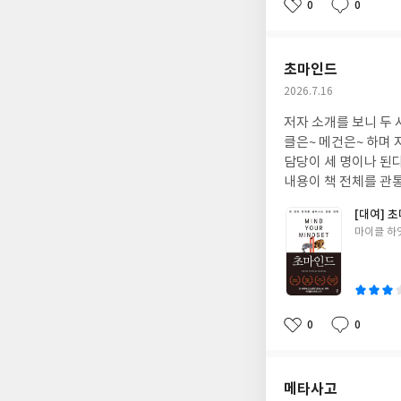
0
0
좋
댓
작
아
글
성
요
일
초마인드
작
2026.7.16
성
저자 소개를 보니 두 
일
클은~ 메건은~ 하며 
담당이 세 명이나 된
내용이 책 전체를 관통
탓을 하고, 건강이 나
[대여] 
다)의 문제를 뇌과학적
글
마이클 하얏
떨리는 걸 사실은 그렇
쓴
뇌과학으로 설명하는 
이
벽 등반에 성공한 사
그려진 그림 이야기를 
망스럽다.
0
0
좋
댓
작
아
글
성
요
일
메타사고