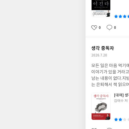
람에겐 별 도움이 안 
쓴
이
0
0
좋
댓
작
아
글
성
요
일
생각 중독자
작
2026.7.20
성
모든 일은 마음 먹기
일
이야기가 있을 거라고
남는 내용이 없다.지
는 은퇴해서 책 읽으
대한 책을 천 권 이
[대여] 
글
김태수 저
쓴
이