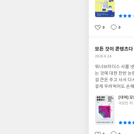
쓴
이
0
0
좋
댓
작
아
글
성
요
일
모든 것이 콘텐츠다
작
2026.6.24
성
워너브라더스 사를 넷
일
는 것에 대한 찬반 논
걸 큰돈 주고 사서 
겋게 우려먹어도 손해
시 고개를 든다. 성공
[대여] 
예정인 영화의 북미 
글
이성민 저
까? <모든 것이 콘
쓴
IP를 따라 이동하기 
이
미디어라는 말을 쓰길래
왔다고 하는데, 저자 
이면 뮤지컬 등 각 