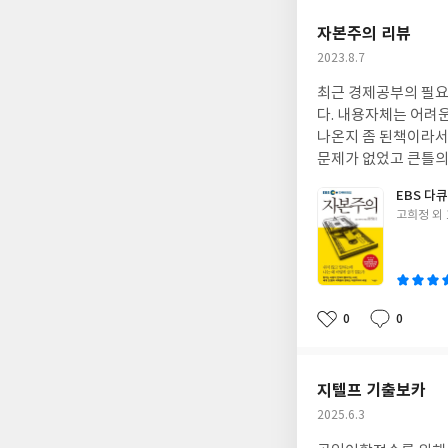
요
일
자본주의 리뷰
작
2023.8.7
성
최근 경제공부의 필요
일
다. 내용자체는 어려
나온지 좀 된책이라서
문제가 없었고 큰틀
EBS 다
글
고희정 외 
쓴
이
0
0
좋
댓
작
아
글
성
요
일
지텔프 기출보카
작
2025.6.3
성