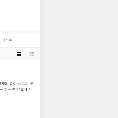
리스트
목
록
보
기
선
택
재와 같이 세트로 구
 및 관련 학설과 사