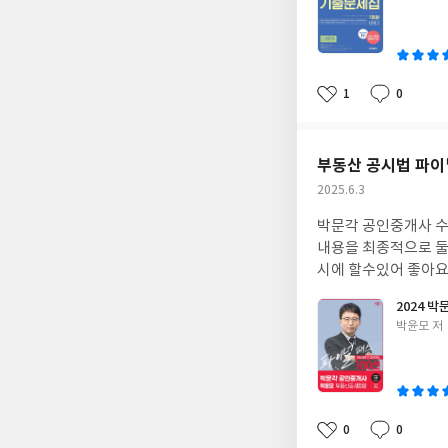
쓴
이
1
0
좋
댓
작
아
글
성
요
일
부동산 공시법 파
작
2025.6.3
성
박문각 공인중개사 수
일
내용을 최종적으로 둘
시에 할수있어 좋아요
2024 
글
박윤모 저
쓴
이
0
0
좋
댓
작