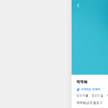
나
의
책책쵁
님
사
의
시작하는 리뷰어
락
사
배
0
1
팔로워
팔로잉
경
락
책책쵁님의 블로그