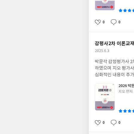
이
0
0
좋
댓
작
아
글
성
요
일
감평사2차 이론교
작
2025.6.3
성
박문각 감정평가사 2
일
하였으며 지오 평가사
심화적인 내용이 추
2026 
글
지오 편저
쓴
이
0
0
좋
댓
작
아
글
성