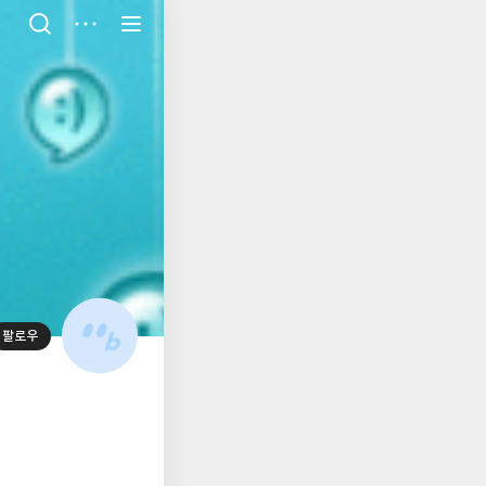
저
장
팔로우
대
표
사
진