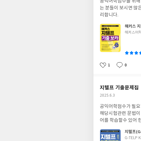
공익어학점수를 위해 
일
는 분들이 보시면 많
리합니다.
해커스 지
글
해커스어학
쓴
이
1
0
좋
댓
작
아
글
성
요
일
지텔프 기출문제집
작
2025.6.3
성
공익어학점수가 필요하
일
해당시험관련 문법이 
어를 학습할수 있어 
지텔프(G-
글
G-TELP