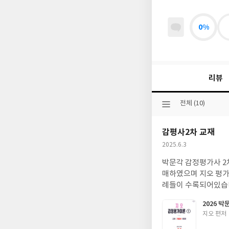
0%
리뷰
선
전체 (10)
택
된
감평사2차 교재
분
류
작
2025.6.3
성
박문각 감정평가사 2
일
매하였으며 지오 평가
례들이 수록되어있습
2026 
글
지오 편저
쓴