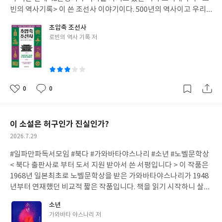
삶을 찾아 가는 과정은 보는 이로 하여금 너무 가슴저리게 만든다.
빈의 역사기록> 이 쓴 조선사 이야기이다. 500년의 역사이고 우리
그리고 내가 보아왔던 고전속의 하남자의 리스트에 꼭 올리고 싶은
가 가장 가깝다고 여기면서 친숙하게 생각하는 조선이라는 나라는
초압축 조선사
막스, 이 막스 때문에 내 혈압도 요동을 쳤다. 하아.. 이름도 막스,,,
결코 만만하지 않다고 말하고 있다. 기록도 방대하고, 알아야 할 내
글
로빈의 역사 기록 저
막 사는 놈인가... 하아.. 이렌 네미롭스키의 복수 삼부작중에 이제 <
용도 많다. 현재를 이어오는 중요한 사건들이나 인물들이 어마어마
쓴
무도회>라는 단편집만 남았다. 이제 복수극 보다는 작가가 아우슈
하게 많다는 것이다. 그런 부분들은 하나도 놓치지 않고 , 사건의 흐
이
비츠로 끌려가기전까지 완성하려고 했던 작품 <돌체>와 <6월의 폭
름을 통해 이해를 도와주고, 암기 보다는 맥락으로 읽기를 강조하면
풍>을 보고 싶다. 이 작품들이 세계대전 때 독일군에세 점령당한 프
서 조선사의 큰 줄기를 따라가도록 도와주는 책이다. 이 책은 1부에
랑스인들의 삶을 이야기 하는 작품이라고 하니 또한 너무 궁금해 버
조선의 왕들과 사건을 중심으로 이야기 해주고, 후반부 2부 부터는
0
0
좋
댓
작
린다. 프랑스문학이란 무엇일까? 이렇게 좋은 작가들이 파도파도
정치,경제,사회,문화로 나누어서 보다 자세한 조선의 흐름을 보여
아
글
성
계속 나오는 느낌이다.
주고 있다. 그리고 이런 내용들은 유튜브에서 영상으로도 시청이 가
요
일
능하니까 너무 쉽고 빠르게 조선시대를 파악할 수 있었다. 대부분은
이 소설은 허구인가 진실인가?
읽으면서 학교에서 배웠던 내용들과 수많은 영화나 드라마, 책들을
작
2026.7.29
통해서 알았던 내용이 대부분이었지만 간혹 가다 새롭게 몰랐던 사
성
건들의 배경들과 사건들이 일어난 배경들을 알 수 있어서 좋았다. 그
#일파만파독서모임 #북다 #가와바타야스나리 #소년 #노벨문학상
일
리고 각각의 글들 중에서도 저자가 중요 하다고 생각하는 부분들은
< 북다 출판사로 부터 도서 지원 받아서 쓴 서평입니다 > 이 작품은
하이라이트(형광줄)로 되어있어서 정말 그 줄친 부분만 읽어도 조
1968년 일본최초로 노벨문학상을 받은 가와바타야스나리가 1948
선의 역사 시험은 100점은 맞을 것 같다. 밑줄 친부분이 처음에는 중
년부터 연재했던 비교적 짧은 작품입니다. 책을 읽기 시작하니 살짝
고도서를 받았나 생각했지만 말이다. ㅋㅋ 각각의 자료들, 사진이
당황 스럽다. 이게 소설이라고? 그동안의 작가의 소설과는 거리가
소년
나 표 같은 것들도 칼라로 첨부 되어있어서 보는데 더 재미있게 봤던
먼 실험적인 작품이다.작가 자신이 등장하면서 자신이 이제 50살인
글
가와바타 야스나리 저
것 같았다. 이 책은 일반적인 독자들 보다는 지금 공부를 하고 있는
데 자신의 전집을 발간을 하면서 발견한 어릴적 일기를 이야기 한다.