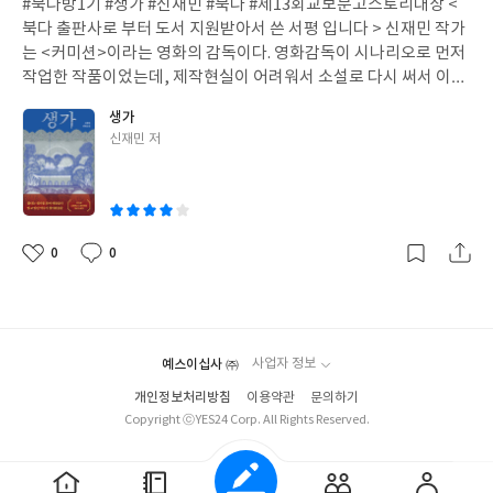
#북다방1기 #생가 #신재민 #북다 #제13회교보문고스토리대상 <
일
해 보였던 것들, 감히 시도해 볼 용기를 내지 못했다면 꿈도 꾸지 못
북다 출판사로 부터 도서 지원받아서 쓴 서평 입니다 > 신재민 작가
했을 것들을 말이야." 연금술사를 나처럼 몇차례 읽어도 좋아하는
는 <커미션>이라는 영화의 감독이다. 영화감독이 시나리오로 먼저
독자도 있겠지만, 아마 왜 이게 이렇게 오랜동안 추천받는 소설인지
작업한 작품이었는데, 제작현실이 어려워서 소설로 다시 써서 이렇
모르는 독자도 있을 것이다. 사실 파울로 코엘료는 자신의 나라에서
게 교보문고의 스토리대상의 대상으로 수상을 하였다. 이미 시나리
생가
보다 우리 한국에서 더 유명한 작가로도 알고 있다. 하지만 수십년동
오로 작업한 작품이다보니 이 작품은 그냥 영화를 보는듯한 느낌이
글
신재민 저
안 독자들에게 잊혀지지 않고 꾸준하게 사랑받는 이유는 있지 않을
강하게 드는 소설이었다. 마치 <파묘>를 보는 듯한 느낌이었다. 작
쓴
까? 만약 연금술사를 읽고 별로 감흥 받지 못했다면 그건 그 사람의
품속 인물들이 실존하는 인물들은 아니었지만, 딱 누구를 상기시키
이
상황이나 취향에 맞지 않을 뿐일 것이라 생각한다.현대 시대에 꿈이
는 듯한 유사한 역사적 인물이 등장하고, 우리의 토속 신앙들과 한
란 사치일 수도 있다. 점점 꿈꾸는 이상은 사라지고 현실에만 만족하
옥 건축이라는 전통적인 이야기들이 호러와 미스터리를 넘나드는
고 발전하지 못하는 느낌이 들지만, 소설속에 나오는 산티아고가 이
작품이었다. 이운암이라는 독재정권을 잡으면서 무소불위의 권력
0
0
좋
댓
작
야기 하는 것처럼 진정으로 꿈을 향해 나아가는 삶 자체가 가장 소중
을 휘둘렀던 전직 대통령의 생가가 불이 나면서 소설이 시작한다. 이
아
글
성
한 가치임을, 그 꿈이 실현되지 못한다 하여도 그 꿈을 향해 갔던 시
생가를 처음 지었던 도편수는 이 생가를 절대 다시 복원하지 말라는
요
일
간이 이미 꿈을 이루고 있음을 일깨워주는 소설이 아닐까 한다. 멀리
유언을 남긴 채 자신의 분신같은 도끼로 스스로 생을 마감하게 된다.
서 찾던 보물은 결국 내 마음과 가까운 곳에 있으며, 삶의 진짜 보물
하지만 도편수의 아들은 아버지에 대한 복수를 위해 생가 복원의 총
은 그 보물을 찾고자 했던 여정속에서 자신의 성장과 경험이라는 것
예스이십사 ㈜
사업자 정보
책을 맞게 된다. 그러면서 이 생가에 대한 저주와 비밀이 하나씩 들
을 알려주는 그런 소설이 아닐까 한다.
어나게 된다. 이 작품이 좋았던 점은 정말 한국스타일이라는 것이다.
개인정보처리방침
이용약관
문의하기
외국의 어떤 미스터리를 따라 한것이 아니고 역사, 건축, 신앙 모든
Copyright ⓒYES24 Corp. All Rights Reserved.
것들이 한국인이어서 더 재미있게 보았던 것 같다. 파묘는 일제강점
기시대를 이어온 비극을 이야기한 오컬트 작품이었다면, 생가는 그
일제시대를 이어서 우리들의 흑역사였던 군사쿠테타 시대 이후의