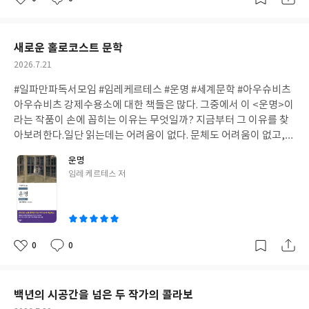
좋
댓
작
발서가 아니다. 뭔가 이 책을 통해서 배워라던가, 무엇을 하고, 그 무
아
글
성
엇을 향해 달려가라 라는 말은 하지 않고, 그 반대로 "비워라, 벗겨
요
일
내라, 부숴라." 라고 하고 있다. 소로도 월든에서 모든것을 비우는
새로운 홀로코스트 문학
삶을 몸소 월든 호수가에서 실천했듯이 자신을 초월할 수 있도록 그
작
2026.7.21
모든것을 버리고 놓으면 어떤 존재든지 될 수 있다고 말하고 있다.
성
책에서는 이 책이 존재하는 이유, 그리고 독자들 손에 망치 한 자루
#일파만파독서모임 #임레케르테스 #운명 #세계문학 #아우슈비츠
일
를 쥐어주면서, 그 망치로 무엇을 부숴야 하는 지에 대해 다섯가지
아우슈비츠 강제수용소에 대한 책들은 많다. 그중에서 이 <운명>이
로 말하고 있다.첫째, 군중의 발소리를 이정표로 착각하는 습성둘
라는 작품이 손에 꼽히는 이유는 무엇일까? 지금부터 그 이유를 찾
째, 누군가의 성공을 자신의 성공 방식으로 따라하는 게으름셋째,
아보려한다.일단 읽는데는 어려움이 없다. 문체도 어려움이 없고,
칭찬 한 마디에 들뜨고 비난 한 마디에 무너지는 자아넷째, 무해하
어린이의 시점에서 쓰는 것이다보니 아우슈비츠의 참담함부분이
운명
고 둥글둥글한 사람이 되어 모두에게 사랑받으려는 위선다섯째, 세
약간은 희석이 되어있다. 이 소설은 2002년 노벨문학상을 수상한
글
임레 케르테스 저
상의 허랑이 떨어지기 전에는 한 발자국도 내딛지 못하는 노예근성
작가의 자전적인 이야기를 담고 있다. 15세 헝가리 유대인 소년 죄
쓴
이 다섯 가지를 부수지 않고서는 그 어떤 자유도, 그 어떤 평화도 가
르지가 아우슈비츠에서 4개월정도, 그리고 부헨발트 강제수용소와
이
짜라고 말한다. 이 책을 완독하고 나면 첫 페이지를 열었던 나와, 마
병원에서 지낸 1년간의 끔찍했던 경험을 담담한 시선으로 그려내고
지막 페이지를 읽고 있는 나는 같은 사람이 아닐것이다. 그 사람의
있다. 현제는 이미 전쟁이 끝난 이후이다. 서술자가 자신의 어릴적
내면 혁명은 이제 시작한다. 에머슨이 하려했던 모든 말, 행동의 진
홀로코스트를 겪은 이야기를 자신의 기억에 의존해서 써내려 가고
0
0
좋
댓
작
리는 그것을 스스로 터득하지 않으면 무용지물이다. 생각만 하는 그
있다. 2차 세계대전의 끝무렵 아버지는 수용소로 끌려갔고, 주인공
아
글
성
런 자세가 아닌 행동하는 사람이 되어라. 타인들의 시선에서 벗어나
소년은 일하러 가는 중에 갑작스러운 수용소로 끌려 가게 된다. 주인
요
일
서 나의 내면의 목소리, 내면의 혁명을 이끌어 보자. 책을 덮고 나니
공은 생존을 위해 모든 것을 체념하고 수용소의 부조리한 질서를 그
백년의 시공간을 넘은 두 작가의 콜라보
이 책은 에머슨이 쓴 <내면 혁명>이라는 책이 있는 것이 아니었다.
저 '운명'이라는 것으로 받아들인다. 길지 않은 1년의 시간이었지