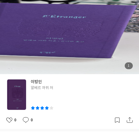
책을 읽어 보았는데 굉장히 만족감 높았던 책이라 좋았다.
니 속, 가방 속에도 쏙 들어가는 손바닥싸이즈이다. 그리고 무엇보
다도 표지의 이쁨이다. 이방인은 쨍한 색감의 보라색이고 심플하면
서 뭔가 고전미를 전해주는 듯하다. 그리고 다음은 번역이다. 번역이
너무 매끄럽고 읽기가 전혀 어렵지 않다. 사진에 유명한 문장을 캡쳐
했으니 다른 번역본이랑 비교해보아도 좋겠다. 니케북스 소개글에
서는 이중간접화법이 카뮈의 의도한 작품의 핵심적 요소라고 판단
해서 이를 현대적으로 번역하기 보다는 원문의 결을 유지하고자 했
다고 한다. 이렇게 디자인,사이즈,번역 이 삼 박자가 어울려지니 왜
선택을 안할 수 있겠는가. <이방인>은 1부 뫼르소의 일상과 살인사
건까지의 이야기를 담고있고, 2부 가해자 뫼르소의 재만과 판결을
첨
1
부
담고있다. 부조리한 세상 속에서 사회적인 관습과 거짓된 감정을 거
된
사
진
부하고 진실을 지키려는 한 인간 뫼르소가 단지 어머니의 장례식에
이방인
서 눈물을 흘리지 않았다는 이유에서 법정에서 사형 선고를 받는 모
글
알베르 까뮈 저
순된 이야기이다. 일단 뫼르소가 여름의 뜨거운 태양빛 때문에 아랍
쓴
인을 총으로 몇발을 쏘아서 죽인 것 자체는 벌을 받아 마땅할 것이
이
다. 근데 2부 재판을 받는 과정에서는 살인의 경위를 밝히는 과정이
라기보다는 1부에서 보여진 뫼르소가 보여주었던 일상의 조각조각
을 심판하는 것으로 이야기가 흘러간다. 정작 사건의 본질인 살인이
0
0
좋
댓
작
문제가 아니라 어머니의 죽음 앞에서 뫼르소가 보였던 그 냉소적이
아
글
성
요
일
었던 모습에서 사람들은 그를 '이방인'으로 규정하고 단죄하는 것