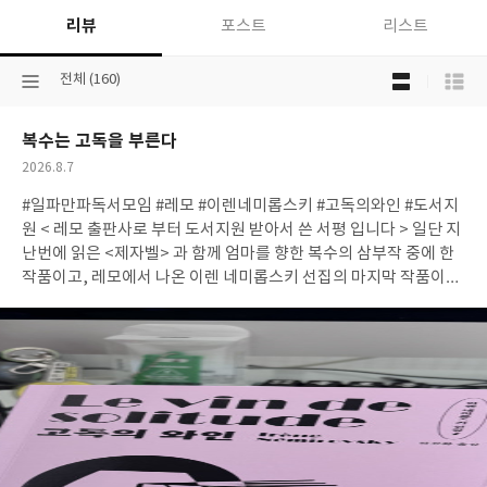
리뷰
포스트
리스트
목
선
전체 (160)
록
택
보
된
기
복수는 고독을 부른다
분
선
류
택
작
2026.8.7
성
#일파만파독서모임 #레모 #이렌네미롭스키 #고독의와인 #도서지
일
원 < 레모 출판사로 부터 도서지원 받아서 쓴 서평 입니다 > 일단 지
난번에 읽은 <제자벨> 과 함께 엄마를 향한 복수의 삼부작 중에 한
작품이고, 레모에서 나온 이렌 네미롭스키 선집의 마지막 작품이다.
이번 소설역시 엄마에 대한 증오로 가득한 소설이다. 정말 엄마를 향
한 증오가 삐뚫어지리만큼 삐뚤어졌고, 자신의 인생을 오로지 그 복
수만을 위해 살아가고 있는 딸 엘렌이 너무 가여웠다. 아니 소설속의
등장인물들이 엘렌에게 '불쌍한 엘렌' 이라고 한마디 씩 하는 것이
정말 내가 엘렌을 보면서 그렇게 말할 수 밖에 없을 정도다. 중년의
나이지만 꾸미기 좋아하고 오로지 자신의 젊음의 유지만을 신경쓰
는 엄마 벨라, 딸이 있지만 딸은 보모에게 맡겨두고 전혀 돌보지 않
는다. 하물며 그녀의 곁에는 굉장히 어린 조카라고 나오는데 이느므