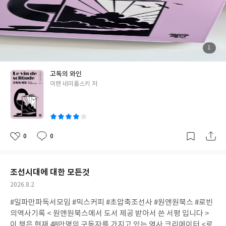
시키가 문제다 막스, 막스는 이들이 사는 집에서 얹혀 살면서 벨라
의 정부 노릇을 하고 있다. 아빠는 시대가 전쟁전야라서 그 틈을 노
려 일확천금을 노리며 부를 축적하는 데에만 온통 집중하고 있고,
그 돈을 노름으로 탕진하고 있는 인물이다. 부인이 정부를 끼고 사는
데도 아는건지 모르는건지 그냥 눈감고 살고 있고, 딸은 그냥 가끔
첨
1
부
만지작 거리는 정도이다. 이런 부모들에게서 딸 엘렌이 무엇을 기대
된
사
진
하겠는가. 그리고 어릴때부터 엄마는 저렇게 젊은남자를 끼고 사는
고독의 와인
걸 보고 자란 엘렌이 얼마나 잘되겠는가. 이런 엘렌이 자신의 미래
글
이렌 네미롭스키 저
보다는 엄마의 파멸만을 생각하며 지내는 것이 너무 안쓰러웠다. 제
쓴
자벨과 달랐던 것은 특별한 반전같은건 없지만 엘렌의 시점에서 진
이
행되는 복수를 향한 심리상태 변화를 보는것, 정작 복수를 한다지만
그 복수의 수렁속에서 엘렌 자신마저 그 복수의 희생자가 되는 이야
기도 볼만 했지만, 이 작품속에 등장하는 세계대전의 상황도 볼만하
0
0
좋
댓
작
다. 세계대전의 한복판에서 일어나는 경제상황이라던가, 어떻게 귀
아
글
성
요
일
족들이 몰락하고 , 그 기회를 잡아 어떻게 졸부들이 탄생하는지, 돈
만을 쫓으며 사는 아빠 카를의 모습도 볼만했다. 이 작품은 어쨌든
조선시대에 대한 모든것
작가가 자신의 엄마를 생각하며 엄마의 모습을 작품속의 엄마의 모
작
2026.8.2
습에 그대로 투영시켰다. 그리고 딸 엘렌의 모습이 마치 작가 자신의
성
모습으로 보였다. 엄마를 향한 복수의 이야기이지만 복수극에서 볼
#일파만파독서모임 #믹스커피 #초압축조선사 #원앤원북스 #로빈
일
수있는 통쾌함같은 건 절대 없다. 증오만이 남은 엘렌은 결국 그 증
의역사기록 < 원앤원북스에서 도서 제공 받아서 쓴 서평 입니다 >
오심,복수심이 헛되었다는 것을 알고 모든것을 해탈한 채 스스로의
이 책은 현재 48만명의 구독자를 가지고 있는 역사 크리에이터 <로