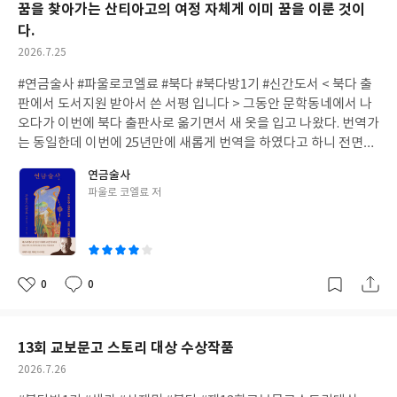
이다. 이처럼 이 작품은 뭔가 '부조리'하다라는 것이 명확하게 드러
꿈을 찾아가는 산티아고의 여정 자체게 이미 꿈을 이룬 것이
나고 있다. 개인의 사정보다는 사회가 정한 규칙과 타인에게 보여주
다.
는 가짜 감정들을 더 중요하게 여기는 사회의 부조리함을 고발하는
작
2026.7.25
것이다. 마지막 부분에 뫼르소는 다가오는 죽음 앞에서 모든 허위를
성
버리고 자기 자신과 삶의 진실을 마주하는 모습에서 우리는 많은 생
#연금술사 #파울로코엘료 #북다 #북다방1기 #신간도서 < 북다 출
일
각을 하게 될 것이다. 이 책은 현대 시대에서도 백퍼센트 공감되는
판에서 도서지원 받아서 쓴 서평 입니다 > 그동안 문학동네에서 나
내용을 담아내고 있다. 우리는 여전히 사회가 원하고 요구하고 있는
오다가 이번에 북다 출판사로 옮기면서 새 옷을 입고 나왔다. 번역가
무엇인가를 보여주어야 하고, 그 기준을 벗어나게 된다면 '이방인'.
는 동일한데 이번에 25년만에 새롭게 번역을 하였다고 하니 전면개
'아웃사이더'로 남아 사회에서 배제 당하게 되는 실정이다. 이 책을
정판으로 보아야 될 것 같다. 그리고 표지마져 이쁘니, 연금술사 절
연금술사
읽으면서 과연 나는 얼마나 진실되게 살고 있는지에 대해 생각하게
판된 이쁜 표지를 찾지 않아도 되겠다. 연금술사는 자신의 보물을 찾
글
파울로 코엘료 저
되었고, 얼마전에 읽었던 성해나 작가의 '혼모노'도 생각이 났다. 아
아 피라미드로 가면서, 일명 '자아의 신화'를 따라가면서 그런 과정
쓴
직도 <이방인>을 읽지 않은 독자가 있다면 니케북스의 이 책을 선
을 경험하는 젊은 양치기 산티아고의 파란만장한 여정을 그린 소설
이
택해서 보라고 이야기 하고 싶다.
이다. 그 여정에서 수많은 고난과 역경을 겪는 모습은 오늘날 청년들
이 흔히 겪는 일들과 같기 때문에 수십년이 가도록 추천되고 있는 소
설일 듯하다. 산티아고는 안락한 일상에 안주하지 않고 자신만의 보
0
0
좋
댓
작
물을 발견하기 위해 이집트의 피라미드로 향한다. 산티아고는시련
아
글
성
과 유혹을 뿌리치고 과연 자신이 찾는 피라미드로 다달을 수 있을
요
일
까? 산티아고는 이렇게 말하고 있다." 내 보물을 찾아가는 모든 날
13회 교보문고 스토리 대상 수상작품
이 빛나는 시간이었어. 매시간은 보물을 찾고자 하는 꿈의 일부라는
작
2026.7.26
걸 나는 알고 있었거든. 보물을 찾아가는 길에서 나는 전에 결코 꿈
성
꾸지 못했던 것들을 발견했어. 한낱 양치기에게는 처음부터 불가능