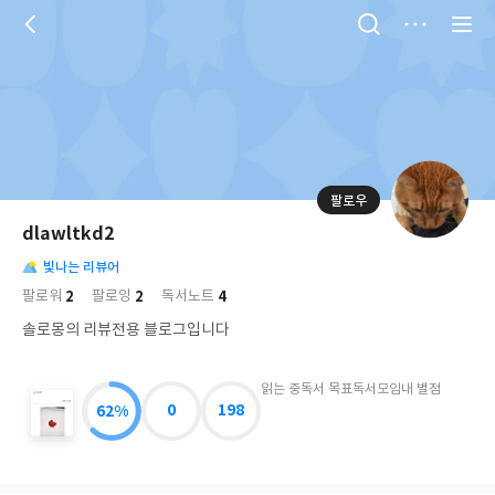
저
장
팔로우
나
의
dlawltkd2
님
대
사
의
빛나는 리뷰어
표
락
사
사
배
2
2
4
팔로워
팔로잉
독서노트
진
경
락
솔로몽의 리뷰전용 블로그입니다
읽는 중
독서 목표
독서모임
내 별점
62%
0
198
29.9
세