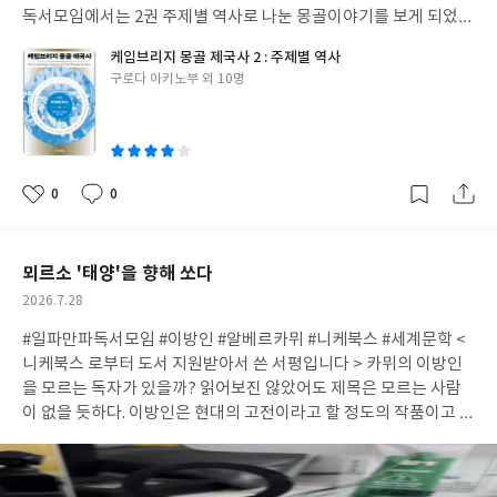
게 버텼을까? 그리고 수용소에 있던 수많은 유대인들중에서도 같은
프만의 동명의 희곡을 변주한 작품이라고 한다.백년의 시공간을 넘
독서모임에서는 2권 주제별 역사로 나눈 몽골이야기를 보게 되었
처지에 있지만 소년에게 "넌 유대인이 아니고 이방인이잖아."p153
어서 현대 작가인 박민정의 단편하나와 에세이도 실려 있는데, 표제
다. 통일제국과 네 울루스의 제도, 군사, 이데올로기, 경제, 종교, 예
이라고 했던 다른 나라의 유대인들. 지옥 같은 수용소 안에서도 인간
케임브리지 몽골 제국사 2 : 주제별 역사
작인 <천사가 날 대신해>는 불행한 결혼 생활을 마치고 새로운 삶
술, 과학 교류, 환경, 여성과 젠더까지 9가지의 주제를 11명의 전문
들은 자신이 아닌 인간들에게 '이방인'이라고 낙인을 찍는다. 비극
글
구로다 아키노부 외 10명
을 살고자 했던 친구의 갑작스러운 죽음이 의심스러웠던 주인공이
가들의 통찰력 있는 관점과 분석을 제공 하고 있다. 1~3권까지를 쓴
쓴
적인 상황 속에서도 결속하기 보다는 배타성을 선택하는 인간들의
그 죽음의 이유를 로자 룩셈브르크라는 의문의 여성이라고 생각하
학자들이 총 40명이라고 하니 이 시리즈가 얼마나 몽골에 대해 진심
이
무지함을 보여주기도 하였다. 아무튼 책을 보면서 이런 저런 생각이
고 그 죽음의 이유를 찾는 이야기 이다. 이렇게 두 작가의 작품을 읽
인지 알 수 있다. 우리가 지금은 그냥 몽골이라는 나라를 초원의 나
많이 들었다. 임레 케르테스의 이 작품을 시작으로 <좌절>, <태어
다 보니 시대가 달라 졌지만 여전히 사회는 언제나 개인들의 고독을
라, 환경 오염에서 벗어난 청정의 나라, 아직은 발전이 미비한 나라
나지 않은 아이를 위한 기도>, <청산> 이렇게 를 운명 4부작으로 불
만들어내는 공장같이 느껴졌다. 작품이 뭔가 희망적이기 보다는 읽
로 알고 있을 수도 있다. 오래전 몽골의 시대는 칭기스 칸이 등장했
0
0
린다고 한다. 시간이 된다면 다른 작품들도 차례대로 보아야 겠다.
좋
댓
작
어갈 수록 점점 더 모호하고 안개속을 걷듯, 미궁속으로 빠지는 느
던 때부터 카안 울루스의 대칸이 중국에서 물러난 때까지 160년이
아
글
성
낌이랄까? 여전히 표제작의 제목의 의미는 모르겠다. 작품들이 다
다. 통일 몽골 제국의 시대를 전기와 후기로 나누어서 이들이 200년
요
일
쉽지는 않았지만 내가 몰랐던 두 작가의 작품들을 읽었다는 것과,
이 안되는 시간에 얼마나 주변의 수많은 나라들의 정치,문화,외교
뫼르소 '태양'을 향해 쏘다
한국의 심리소설의 맛을 느낀 것같아서 읽은 보람이 느껴졌던 작품
를 바꾸어 놓았는지, 몽골이라는 나라가 앞으로 어떤 나라가 되어갈
작
2026.7.28
집 이었다.
건지는 이 시리즈 책을 다 본다면 어느정도 갈피를 잡지 않을까 한
성
다. 한 사람의 관점으로 쓰지 않았고, 각분야의 전문가들이 각각의
#일파만파독서모임 #이방인 #알베르카뮈 #니케북스 #세계문학 <
일
분야에서 쓴 책이다보니 지루하지가 않고, 또 각각 따로 따로 쓰다
니케북스 로부터 도서 지원받아서 쓴 서평입니다 > 카뮈의 이방인
보니까 책의 통일감이 없을 것 같지만, 의외로 책이 지향하는 방향
을 모르는 독자가 있을까? 읽어보진 않았어도 제목은 모르는 사람
을 벗어나지않고 필요한 부분만 딱딱 이야기 하고 있다. 나머지 1권
이 없을 듯하다. 이방인은 현대의 고전이라고 할 정도의 작품이고 수
과 3권도 보았으면 좋겠다. 많은 정보가 담긴 책이다보니 책값이 조
많은 번역본도 국내에 출간되어 있다. 그런데 니케북스에서 나온 <
금 비싼 경향도 있는데 그정도는 이 책이 담긴 정보의 양에 비하면
이방인>을 보아야하는 이유는 무엇일까? 니케북스의 실존과 경계
너무 저렴한 값이 아닐까 하는 생각까지 들 정도이다. 간만에 비문학
시리즈 11번째의 이방인은 우선 작은사이즈의 컴팩트함이다. 주머