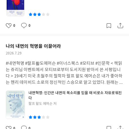
쓴
청소년들에게 읽어보라고 전해주면 좋겠다는 생각이 들었다. 이제
그 일기는 자신이 소년시절이었을때 다른 동성 남자를 사랑했던 일
이
조선은 마스터 했으니... 다음은 고려인가!! ㅎ
기내용을 담고 있다. 이렇듯 이 소설은 소설의 형식을 완벽하게 벗어
나고 있다. 당시대에 유행하던 사소설이라는 형식인 것이다. 진짜를
베이스로 한 꾸며낸 소설이지만, 작가는 자신의 진짜 일기와 편지,
0
0
좋
댓
작
그리고 습작들이라는 것을 강조하면서 이야기를 이어가기 때문에
아
글
성
읽는 독자는 깜쪽같이 그것이 진짜 작가의 자전적인 에세이 처럼 읽
요
일
게 된다. 이런 점때문에 소설을 읽고자 했던 나는 재미적인 부분이
나의 내면의 혁명을 이끌어라
반감이 되었다. 하지만 작가가 보여주는 일기에서 소년의 사랑의 솔
작
2026.7.29
직한 감정과 표현들은 굉장히 노골적이면서 아름답기 까지 한다. 소
성
설의 마지막에는 실제로 원고가 존재하였는지 조차 모르는 일기,편
#내면혁명 #랄프뢀도에머슨 #이너스북스 #모티브 #인문학 < 책읽
일
지,습작들을 불태워 버렸다는 말로 독자들을 사실로 확신을 같게 한
는 쥬리님 이벤트에서 모티브로부터 도서지원 받아서 쓴 서평입니
다. 나 또한 마지막 해설을 읽으면서 그것이 소설적인 장치라는 것을
다 > 19세기 미국 초월주의 철학자 랄프 왈도 에머슨은 내가 좋아하
알았다. 이 소설은 재미적인 면모 보다는 가와바타 야스나라의 <설
는 헨리 데이비드 소로의 정신적인 스승으로 알고 있었다. 원래는 이
국>에서 보았던 그 섬세한 감정 묘사가 압권이었다. 아무리 작가가
분의 <자기신뢰> 라는 책을 읽고 싶었는데 그에 기반한 내용의 책
내면혁명: 인간은 내면의 목소리를 믿을 때 비로소 자유로워진
거짓을 이야기한 작품이라고 해도, 작가가 젊은 날의 자신의 자전적
이라 재미있게 읽었다. 에머슨은 <자기신뢰>에서 남을 모방하지 말
다
인 경험을 완전히 배제 하지는 않았을 것이라고 생각한다. 작품 속의
고 내면의 직관과 생각을 절대적으로 믿어야 한다고 했다. 외부의 영
글
랄프 왈도 에머슨 저
소년이 그리워 하고 사랑했던 세이노는 작가의 마음속에서도 살아
향에 휩쓸리지 않고 오롯이 자신의 길을 가라고 말이다. 이 책에서는
쓴
있음을...
" 나침반을 자신의 손에 꼭 쥐고 있는 한, 그 사람은 어디에 있든 길
이
을 잃지 않는다."라고 나와 있다. 타인의 만들어주는 내가 아닌 내가
만들어 가는 나 자신이 중요하다는 말을 하고 있다. 이 책은 자기계
0
0