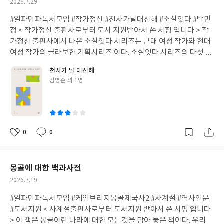
작
2026.7.29
이 책은 번역자도 기재되어있지 않다. 여기에 나오는 수많은 이야기
만, 소년에게는 억겁의 시간이었다. 일년전에는 소년의 모습이었지
성
는 에머슨의 <자기 신뢰>에서 나온 말들을 출판사에서 꺼내어서 독
만 수용소에서 지낸 일년은 소년을 황폐하게 만들었다. 죽음이 항상
#일파만파독서모임 #작가정신 #천사가날대신해 #소설잇다 #박민
일
자들에게 실천강령처럼 쓴 책인 듯하다. 나는 에머슨의 <자기신뢰>
한발짝 옆에 있는 그 순간에도 소년은 버텼다. 그런 끔찍한 곳에서
정 < 작가정신 출판사로부터 도서 지원받아서 쓴 서평 입니다 > 작
도서를 번역한 것을 읽어보고 싶어졌다.
살아남아서 결국 집으로 돌아왔지만, 소년의 가족은 없었고, 주변
가정신 출판사에서 나온 소설잇다 시리즈는 근대 여성 작가와 현대
사람들이 강요하는 '비극의 피해자'라는 시건이 달갑지 않다. 자시
여성 작가의 콜라보한 기획시리즈 이다. 소설잇다 시리즈의 다섯 번
는 그냥 삶을 버텼고, 살아남았을 뿐인데 말이다. 모든 사람들은 소
째인 이번 작품은 1896년에 태어난 한국 최초의 여성 소설가인 김
천사가 날 대신해
년에게 수용소에서의 역경과 끔찍한 일들에 대해서만 묻는다. 소년
명순과 1985년에 태어난 박민정작가 이렇게 콜라보했다. 일단 일제
글
김명순 외 1명
에게 수용소에서의 경험은 자신의 생애에서 가장 기억할 만한 일들
강점기 시대의 작가이다보니 책에서 사용되는 언어가 쉽지 많은 않
쓴
로 가득하다. 소년은 참혹한 불행에 대한 이야기 보다는 사람들에게
았다. 지금 쓰는 문체도 아닐뿐더러 생소한 단어들이 많았다. 하지만
이
강제수용소의 행복에 대해 이야기 해주겠다는 마지막 다짐을 한다.
어느정도는 현대언어로 바꾼덕인지 조금 읽다가 보니 적응이 되었
가스실의 굴뚝 옆세서의 고통스러운 휴식시간에도 소년은 행복과
다. 사실 김명순이라는 작가는 이번에 처음 알았는데 당시의 신여성
비슷한 무엇인가를 느꼈다고 한다. 그렇다. 이 작품이 여느 홀로코스
의 글의 맛을 느낄 수 있었다. 찾아보니 김동인 소설속 여자의 모델
0
0
좋
댓
작
트를 주제로한 작품들과 차별점이 있다면, 고통의 시간을 말하는 것
이기도 했다고 한다. 그의 작품이 이 책에는 세 편이 실려 있다. <의
아
글
성
이 아닌 행복의 시간을 말하고 있다는 것이다. 사람들이 원하는 고통
심의 소녀>,<돌아다볼 때>,<외로운 사람들>, 이 작품들을 보았을
요
일
의 시간을 이야기하는 것이 아니라 자신의 기억 속에 남은 , 죽음의
때 당시 억압받는 사람들에 대한 이야기를 묶어 놓은 듯하다. 아무래
몽골에 대한 백과사전
문턱에서도 삶을 살아야 했던 그 행복 비슷한 무엇을 말이다. 이 책
도 김명순 작가가 당대 남성 문인들로 부터 사생활적인 공격을 받으
작
2026.7.19
을 다 읽고 나 또한 홀로코스트의 잔혹함을 떠올리지 않았고, 그냥
면서 우울증에 시달렸다고 하는데, 그 자신과 같은 외로운 자들의
성
소년의 이야기에서 국가적인 폭력과 비극적인 운명을 그저 담담하
이야기인 것 같았고, 작품들 속의 개인들의 삶이 배제되 있고, 구시
#일파만파독서모임 #케임브리지몽골제국사2 #사계절 #역사인문
일
게 받아들였고, 그것을 어떻게 극복하고 , 우리에게 진정한 '자유'란
대적 사회의 억압적인 모습이 많이 느껴졌다. <외로운 사람들>이라
#도서지원 < 사계절출판사로부터 도서지원 받아서 쓴 서평 입니다
무엇인지에 대해서 생각하게 되었다. 나라면 그 억겁의 시간을 어떻
는 작품은 조금은 길었던 작품인데 이는 독일 작가 게르하르트 하우
> 이 책은 몽골이란 나라에 대한 모든것을 담아 놓은 책이다. 우리