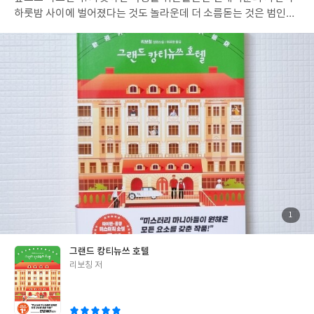
하룻밤 사이에 벌어졌다는 것도 놀라운데 더 소름돋는 것은 범인의
행방이 묘연하다는 점이다. 탐정, 경찰, 괴도, 킬러 총 4명의 사람이
주축이 되어 사건을 파헤치게 되고 치열한 심리전은 혼란을 가중시
키게 되는데 그날 밤의 진실은 과연 무엇일지 대답 없는 메아리에 답
답함을 느끼는 네 사람이다.
"뤄밍싱은 차를 몰고 호텔을 출발히니
붐비는 도시로 돌아왔다. 탁한 공기, 혼잡한 교통, 고작 하룻밤 떠나
있었을 뿐인데 오랜 세월이 흐른 듯한 느낌마저 들었다."
"이 호텔은
저와 바이웨이둬가 십수 년 쏟은 노력의 결과물이자 그의 평생 꿈이
었습니다. 그는 손님들이 호수의 절경을 보고 감탄하는 표정과 호텔
에 묵은 뒤 돌아갈 때의 흡족한 미소를 볼 때 가장 기쁘다고 입버릇
처럼 말했습니다."
"터널을 지나 우회전해 산업도로에 진입한 뒤 30
분을 더 달리자 탁 트인 캉티호 전경이 도로 끝에서 펼쳐졌다. 20킬
로미터에 걸쳐 이어진 웅장한 단층절벽은 마치 거대한 용이 호숫가
에 누워 있는듯하고, 캉티뉴쓰 호텔은 용이 물고 있는 여의주처럼
첨
1
부
새파란 하늘에서 영롱하게 빛났다."
[이 글은 출판사로부터 도서를
된
사
진
협찬받아 주관적인 견해에 의해 작성했습니다]
#그랜드캉티뉴쓰호
그랜드 캉티뉴쓰 호텔
텔 #리보칭 #김영사
글
리보칭 저
쓴
이