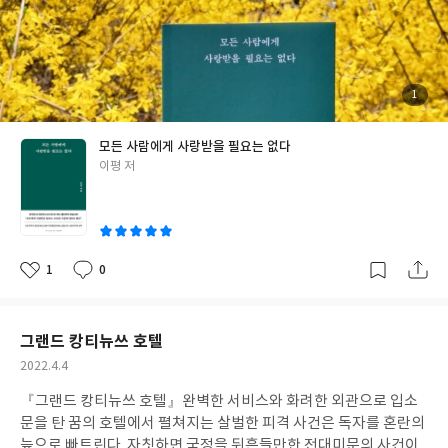
건 사랑이다. 먼저 잠든 당신이라면 아마 옛 호감 정도로 잊힐지 모
르지만 그래도 '나는 당신이 좋다'라는 의미를 싈렘이 희묽어질 때
까지 되뇐다. 거창한 수식 없는 솔직한 고백이 책상 두 번째 칸 서랍
속에 보관될 때까지."
[이 글은 출판사로부터 도서를 협찬받아 주관
적인 견해에 의해 작성했습니다]?
#모든사람에게사랑받을필요는
첨
1
부
없다 #이평 #스튜디오오드리 #인문 #인문에세이 #책추천 #베스트
된
사
진
셀러 #에세이 #에세이추천 #인간관계 #서평단 #책서평 #책스타그
모든 사람에게 사랑받을 필요는 없다
램
글
이평 저
쓴
이
1
0
좋
댓
작
아
글
성
요
일
그랜드 캉티뉴쓰 호텔
작
2022.4.4
성
『그랜드 캉티뉴쓰 호텔』
완벽한 서비스와 화려한 외관으로 입소
일
문을 탄 꿈의 호텔에서 펼쳐지는 살벌한 피격 사건은 독자를 혼란의
늪으로 빠트린다. 자칫하면 국정을 뒤흔들만한 전대미문의 사건이