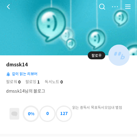
저
장
팔로우
나
의
dmssk14
님
대
사
의
깊이 읽는 리뷰어
표
락
사
사
배
0
1
0
팔로워
팔로잉
독서노트
진
경
락
dmssk14님의 블로그
읽는 중
독서 목표
독서모임
내 별점
0%
0
127