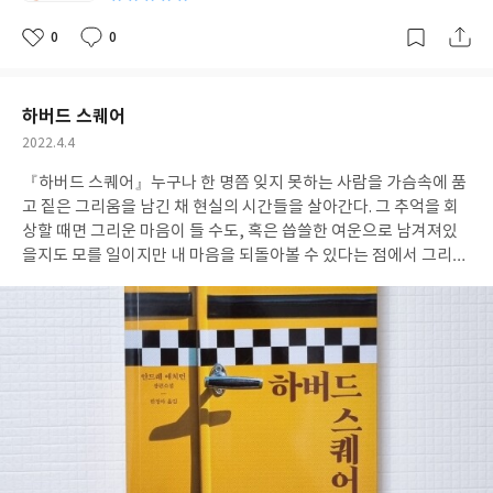
0
0
좋
댓
작
아
글
성
요
일
하버드 스퀘어
작
2022.4.4
성
『하버드 스퀘어』
누구나 한 명쯤 잊지 못하는 사람을 가슴속에 품
일
고 짙은 그리움을 남긴 채 현실의 시간들을 살아간다. 그 추억을 회
상할 때면 그리운 마음이 들 수도, 혹은 씁쓸한 여운으로 남겨져있
을지도 모를 일이지만 내 마음을 되돌아볼 수 있다는 점에서 그리움
은 그리 쓸쓸한 감정이 아닐지도 모른다는 생각이 들었다. 그런 점에
서 "하버드 스퀘어"는 지난날의 회고록인 동시에 시간이 꽤나 흐른
뒤에야 비로소 진심으로 좋아했었다고 마음을 전할 수 있는 먼지 쌓
인 러브레터인 셈이다.
끝내 이루어지지 못한 사랑이지만 때로는 서
로를 위해 헤어짐을 택해야만 했던 연인들에게 이 책이 심심한 위로
가 되어주지 않을까 싶다. 명실상부 세계 최고 대학 하버드 입학을
앞둔 아들이지만 어쩐지 그의 표정은 뚱할 뿐이었다. 아들과의 캠퍼
스 투어를 핑계로 불현듯 잊고 있던 기억을 되뇌는 주인공은 칼라지
와의 추억이 곳곳에 깃든 학교 건물을 바라보며 추억을 회상하게 된