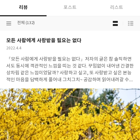
리뷰
포스트
리스트
목
선
전체 (132)
록
택
보
된
기
모든 사람에게 사랑받을 필요는 없다
분
선
류
택
작
2022.4.4
성
『모든 사람에게 사랑받을 필요는 없다』
저자의 글은 참 솔직하면
일
서도 동시에 객관적인 느낌을 띠는 것 같다. 꾸밈없이 내어낸 간결한
상차림 같은 느낌이었달까? 사랑하고 싶고, 또 사랑받고 싶은 본능
적인 마음을 담백하게 풀어내 그치그치~ 공감하며 읽어내려갈 수
있는 현실적인 에세이였다.
"사랑하는 사람아. 첫마디부터 당당히
사랑의 뜻을 전한다. 어떤 존재보다 당신을 몹시 아끼고 어여삐 여기
고 있다고 자신할 수 있다. 앞으로 우리의 사랑이 점점 더 깊어져서,
어떠한 난관이 닥치더라도 이 두 손을 놓지 않는데 쓰였으면 한다.
여행을 함께 다니면서, 편지를 주고받으면서, 소중한 기억을 만들
어나가면서, 그렇게 매일 사랑의 의미를 되새긴다면 바랄 것이 없겠
다."
"보폭을 맞춰 걸으며 내일이면 잊어버릴 얘기라도 나누고 싶은
게 호감인다면, 이 감정들을 메모장에 담어두어 내내 생각하고 싶은