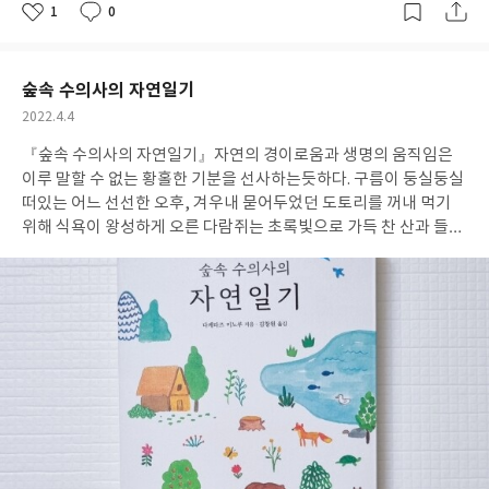
1
0
좋
댓
작
아
글
성
요
일
숲속 수의사의 자연일기
작
2022.4.4
성
『숲속 수의사의 자연일기』
자연의 경이로움과 생명의 움직임은
일
이루 말할 수 없는 황홀한 기분을 선사하는듯하다. 구름이 둥실둥실
떠있는 어느 선선한 오후, 겨우내 묻어두었던 도토리를 꺼내 먹기
위해 식욕이 왕성하게 오른 다람쥐는 초록빛으로 가득 찬 산과 들을
통통 튀어 다니고 오목눈이 부부는 천적으로부터 새끼를 보호하기
위해 교묘한 위장술을 부려 왕머루 덩굴 속에 둥지를 짓는다. 이토록
조그맣고도 앙증맞은 동식물들의 움직임이 광활한 대자연 풍경과
함께 사계절에 걸쳐 각 페이지를 장식하고 있는데 어릴 적부터 자연
에 대한 애정이 남달랐던 저자의 시선으로 바라본 세상 이야기라 그
런지 문장 곳곳에 사랑이 묻어있는 느낌이었다. 또한 생동감 넘치는
사진들이 더해져 마치 한편의 다큐를 보는듯한 기분이 들기도 하는
에세이였다.
차가운 겨울 설산에서 살아남기 위해 고군분투하는 발
걸음이 너무나 안쓰럽지만 한편으론 귀여운 마음이 드는 다람쥐의
모습을 생생히 담아낸 다큐멘터리 the람쥐를 감명 깊게 봤던 터라