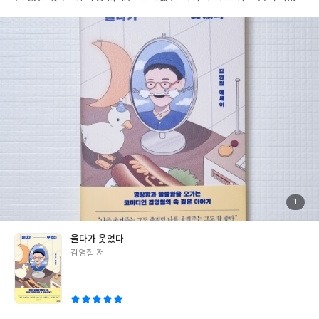
던 그의 진솔한 이야기들이 조금은 생경하게 느껴졌는데 아마도 언
제나 환한 미소를 띠고 유쾌한 에너지를 전달하기 위해 노력했던 그
여서, 그리고 그러한 미소 뒤에 숨겨진 쓸쓸함을 밝음의 예술로 승
화해 내기까지 기울였을 노력들을 가히 상상조차 할 수 없어서 더욱
낯설게 느껴졌던 게 아닌가 싶다.
"타인의 속도를 부러워하지 않고,
나의 계절에 맞추어 살고, 내 마음속 북소리를 들으면서 내 길을 걸
어가겠다고 생각했다."
"내가 확실히 아는 것은 많지 않지만, 이것
만큼은 확실히 안다. 걷다 보면 새로운 아이디어가 생기고, 뛰다 보
면 건강해지고, 그렇게 맛있는 음식을 조금은 마음 편히 먹을 수 있
다는 것. 오늘 걷지 않으면 내일 뛰어야 한다는 것. 그래서 오래 살려
고 매일 분주하게 걷고 뛰나 보다."
[이 글은 출판사로부터 도서를 협
찬받아 주관적인 견해에 의해 작성했습니다]
#울다가웃었다 #김영
철 #김영사
첨
1
부
된
사
진
울다가 웃었다
글
김영철 저
쓴
이