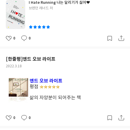
I Hate Running 나는 달리기가 싫어♥
닌다. 왜가리가 길어지고 붉은부리갈매기 떼가 세 배는 많아 보인다.
로 터덜터덜 집에 돌아와야만 했던 수많은 날들이 주마등처럼 스쳐
글
브렌던 레너드 저
그 풍경에 호숫가에서 놀고 있는 아이들의 알록달록한 색깔 옷까지
지나가는데 내게 있어 애증의 존재와도 같았던 달리기를 사랑하지
쓴
더해지면 호수는 그야말로 꿈나라를 연출한다. 모두 온기와 냉기 그
않고는 못 배기게 만드는 러닝 가이드라니 솜털 체력인 내게 이 책은
이
리고 빛의 하모니가 만드는 요술인 것이다."
[이 글은 출판사로부터
한줄기의 빛처럼 느껴졌다.
"나는 달리기가 싫어"엔 전문적인 훈련
도서를 협찬받아 주관적인 견해에 의해 작성했습니다]
#숲속수의사
법이 담겨있지도, 엄청난 시사상식이 담겨있지도 않다. 다만 지속력
의자연일기 #다케타즈미노루 #진선출판사 #민들레사자 #야생동물
이 약해 시도하기도 전부터 포기하고 싶어지는 마음이 스멀스멀 피
0
0
좋
댓
작
#수의사 #홋카이도 #자연 #에세이 #자연에세이 #책추천 #독서스
어오르곤 하는 이들이나 꾸준히 달리는 방법을 알고 싶어하는 이들
아
글
성
타그램 #책스타그램 #북스타그램 #에세이추천
에게 노력의 가치를 일깨워주는 일종의 안내서 역할을 한다. 우리는
요
일
모두 러너의 기질을 타고난다. 마음먹은 일은 바로바로 해치우고 할
[한줄평]엔드 오브 라이프
수 없다는 마음의 소리를 이겨내는 것, 인생을 설계하며 때때로 크
작
2022.3.18
고 작은 걸림돌에 넘어져 생채기가 날지라도 툴툴 털고 일어나 자신
성
만의 길을 묵묵히 걸어간다는 점에서 우리 자신은 영감을 일깨울 수
일
엔드 오브 라이프
있는 불꽃의 심지임을 알 수 있다.
"속도를 내는 것보다 멈추지 않는
평점
것이 훨씬 중요하다."
"동네 인근을 3킬로미터 달리든 10킬로미터
대회에 첫 출전하든 당신이 이겨야 할 유일한 상대는 '너 따위가 무
삶의 자양분이 되어주는 책
슨 러너'냐고 비아냥대는 당신 머릿속 목소리다."
"솔직히 말해 달
리기는 개떡 같다. 시작할 때는 고통스럽지만 연습을 충분히 하면 이
력이 나서 고통스럽다기보다 불편한 수준이 된다. 그러면 통증이 나
0
0
타나기까지 달릴 수 있는 거리가 좀 더 길어지고 통증의 강도도 준
좋
댓
작
아
글
성
다. 결국에는 달리기가 조금은 재미있거나 유익한 운동이라는 생각
요
일