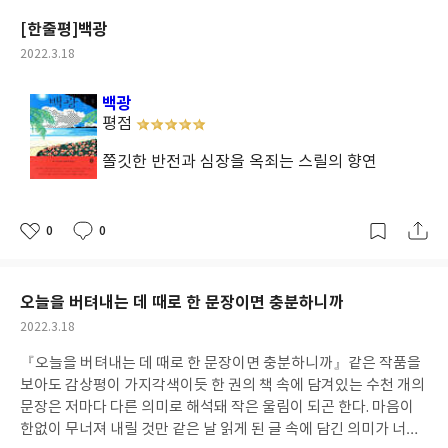
이 들고 고통을 견디며 할 만한 기치가 있다고 느낀다. 체력이 쌓일
[한줄평]백광
수록 힘이 덜 들기 때문에 마침내 달리는 시간이 기다려지는 날이 온
다."
[이 글은 출판사로부터 도서를 협찬받아 주관적인 견해에 의해
작
2022.3.18
성
작성했습니다]
#나는달리기가싫어 #브렌던레너드 #좋은생각
일
백광
평점
쫄깃한 반전과 심장을 옥죄는 스릴의 향연
0
0
좋
댓
작
아
글
성
요
일
오늘을 버텨내는 데 때로 한 문장이면 충분하니까
작
2022.3.18
성
『오늘을 버텨내는 데 때로 한 문장이면 충분하니까』
같은 작품을
일
보아도 감상평이 가지각색이듯 한 권의 책 속에 담겨있는 수천 개의
문장은 저마다 다른 의미로 해석돼 작은 울림이 되곤 한다. 마음이
한없이 무너져 내릴 것만 같은 날 읽게 된 글 속에 담긴 의미가 너무