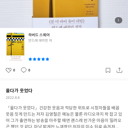
다. 너무나 다른 둘이었기에 운명적으로 끌릴 수밖에 없던 두 사람은
과연 어떠한 국면을 맞이하게 될지 뒷내용이 자꾸만 궁금해지는 소
설 "하버드 스퀘어"였다.
"우리는 매일 밤 케임브리지의 술집이나
카페에서 서로를 찾아내 마주 앉아 우리가 사랑했지만 잃어버린 프
첨
1
부
랑스에 대해 프랑스어로 이야기를 나누었다."
"그는 메모리얼 거리
된
사
진
와 스토로우 거리를 달리면서 그 음악을 듣는 것을 좋아했고, 비컨
하버드 스퀘어
힐과 백 베이와 에스플러네이드 공원을 따라 늘어선 반짝이는 작은
글
안드레 애치먼 저
불빛들을 보며 거리를 달리는 것을 좋아했다."
"그 택시를 볼 때마다
쓴
나는 하버드 광장에서 칼라지가 택시 밖으로 고개를 내밀고 힘차게
이
인사말을 쏟아내서 나를 무기력에서 끌어내 지금 여기로 데려왔던
그 쾌적하고 화창한 아침을 떠올리곤 했다."
[이 글은 출판사로부터
도서를 협찬받아 주관적인 견해에 의해 작성했습니다]
#하버드스퀘
0
0
좋
댓
작
어 #안드레애치먼 #김영사
아
글
성
요
일
울다가 웃었다
작
2022.4.4
성
『울다가 웃었다』
건강한 웃음과 적당한 위트로 시청자들을 배꼽
일
웃음 짓게 만드는 저자 김영철은 예능은 물론 라디오까지 꽉 잡고 있
어 그가 출연하는 방송을 마주할 때면 괜스레 반가운 마음이 밀려오
곤 했던 것 같다. 마냥 밝게만 느껴졌던 저자의 미소 뒤로 숨겨져있