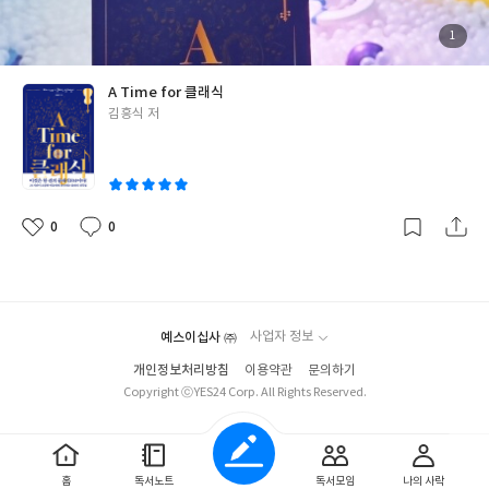
는 플레이리스트 속 부동의 음악층으로 자리 잡게 되었고 더불어 클
래식 또한 희로애락을 함께하는 영혼의 동반자로 등극하게 되었다.
첨
1
부
그렇기에 이 책을 마주한 순간 운명적인 이끌림이 느껴졌고 곡 소개
된
사
진
와 더불어 음악의 빠르기와 작곡가에 대한 정보는 물론, 정서적 변
A Time for 클래식
화에 따른 24시간의 제각기 다른 추천곡들이 담겨있기에 하루빨리
글
김흥식 저
이 책을 소개하고 싶었던 이유이다. 그대들의 삶은 어떠한 클래식 곡
쓴
들로 반짝이게 될지 너무나 궁금해진다.
"작곡가들은 다양한 형식을
이
통해 자신이 품고 있는 주제를 확장시키고, 그 확장을 통해 듣는 이
들의 사고 또한 확장시켜 나갑니다."
"오보에라는 악기는 잘 알려져
있는 것처럼 오케스트라의 모든 음을 조율하기 위해 기본음을 내는
0
0
좋
댓
작
악기입니다. 그러니까 오케스트라 연주를 듣기 위해 연주회장을 찾
아
글
성
요
일
으면 가장 먼저 듣는 소리가 오보에 소리인 셈이지요."
"세상이라고
하는 호수 위에서 악기들이 뛰놀면 무슨 소리가 날 지 궁금하지 않으
신가요? 오리가 물장구를 치고 멀리서 날아온 새들이 작은 물고기
예스이십사 ㈜
사업자 정보
를 상대로 장난을 치는 풍경. 아, 가랑비라도 내리면 빗물과 호숫물
이 만나 함께 나누는 환희의 입맞춤까지. 모두 27곡에 이르는 모차
개인정보처리방침
이용약관
문의하기
Copyright ⓒYES24 Corp. All Rights Reserved.
르트 피아노 협주곡은 단 한 곡도 그냥 넘길 수 없습니다."
[이 글은
출판사로부터 도서를 협찬받아 주관적인 견해에 의해 작성했습니
다]
#ATimefor클래식 #김흥식 #그림씨 #클래식
홈
독서노트
독서모임
나의 사락