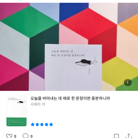
나 따뜻해서, 사랑의 떨림에 심장이 간질간질해져 배시시 미소가 지
어지던 어느 날 만난 문장 속 사랑 이야기가 모두 내 이야기인 것만
같이 느껴져서. 때때로 이러한 우연들은 특별한 상호작용속에 강한
스파크를 일으켜 운명이라는 이름으로 자리 잡곤 한다. 일상 속 조각
들을 모아 마음을 울린 짧은 문장들과 소소한 즐거움들을 엮어내 하
나의 다발로 완성시킨다면 훗날 오늘의 기억을 되돌아봤을때 참 따
뜻했던 하루들 중 하나로 기억되지않을까싶다. 다정한 문장들에 웃
음 짓는 오늘이 되길 바란다.
"잊어버리기엔 너무나 유명한 그 이름,
책과 드라마와 여행의 배경이 되며 지금도 간간히 내 추억 스위치를
누르는 '알함브라'와 마주할 때마다 나는 아름다운 궁전의 모습과
함께 반사적으로 스페인의 택시를 떠올린다. 이 글을 쓰는 지금도 마
찬가지다. 운명이 그녀들을 어떤 곳으로 보냈든, 이 글을 읽는다면
우리의 그 모험적인 여정을 기억하길. 역 폐쇄로 멈춘 기차 대신 버
첨
1
부
스와 비행기를 타고서라도 원하는 목적지에 무사히 도착했길."
[이
된
사
진
글은 출판사로부터 도서를 협찬받아 주관적인 견해에 의해 작성했
오늘을 버텨내는 데 때로 한 문장이면 충분하니까
습니다]
#오늘을버텨내는데때로한문장이면충분하니까 #서메리 #
글
서메리 저
티라미수더북
쓴
이
0
0