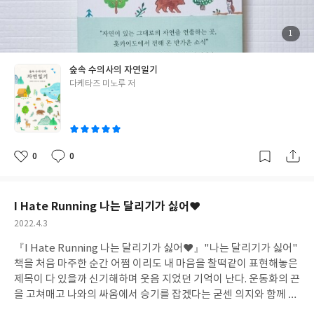
이 책이 조금 더 인상 깊게 다가오지 않았나 싶다. 바다 건너 홋카이
도에 사는 작은 생명들을 단 한 권의 책으로 만나볼 수 있다니 참으
로 감사하고 행복한 일이라는 생각이 든다. 날아다니는 풍뎅이를 잡
첨
1
부
기 위해 허리를 꼿꼿이 세운 모습이 마치 춤 연습하는 모습을 연상시
된
사
진
키는 새끼 여우부터 탐스러운 붉은빛이 매력적인 주목 열매, 어둠이
숲속 수의사의 자연일기
짙게 깔린 밤하늘 밑으로 영롱한 푸른빛을 뽐내는 산현호색 꽃, 바
글
다케타즈 미노루 저
닷가 근처의 엄청난 수의 사슴 무리, 설경과 함께 어우러진 하얀 두
쓴
루미떼의 우아함까지 쉽게 만나볼 수 없는 풍경들을 조금이나마 엿
이
볼 수 있어 그 소중함이 배가되는 느낌이었다.
"사람들을 즐겁게 해
주기 위해서가 아니라 다른 꽃과 그리고 같은 꽃끼리의 관계에서도
꽃 피는 시기의 차이는 그 식물의 생존과 관련돼 있다. 얼핏 생각해
0
0
좋
댓
작
도 이러한 예측은 대형 컴퓨터로도 하지 못할 것이다. 아마도 나는
아
글
성
요
일
언제 열릴지도 모르는 꽃의 경연을 운 좋게 만나기 위해서 해마다 초
원을 찾고 있는 것인지도 모른다."
"이맘때 물참나무 숲에는 여기저
I Hate Running 나는 달리기가 싫어♥
기 보라색 꽃밭이 생긴다. 산현호색 군락으로 다람쥐들은 으레 그 꽃
작
2022.4.3
밭에 들러 꽃을 먹는다. 뒷다리로 몸을 곧추세우고 앞다리로 꽃을 쥐
성
고 먹는다. 오물오물 쉴 새 없이 움직이는 입이 귀엽다. 입을 움직일
『I Hate Running 나는 달리기가 싫어♥』
"나는 달리기가 싫어"
일
때마다 귀도 함께 움직인다. 그것에 맞춰 꽃밭도 흔들린다."
"바다에
책을 처음 마주한 순간 어쩜 이리도 내 마음을 찰떡같이 표현해놓은
서 신기루가 나타나는 날은 도후쓰호에서도 신기루를 볼 수 있는데
제목이 다 있을까 신기해하며 웃음 지었던 기억이 난다. 운동화의 끈
온갖 것들이 길어져 호수면 위에서 춤을 춘다. 고니 떼가 길어져 두
을 고쳐매고 나와의 싸움에서 승기를 잡겠다는 굳센 의지와 함께 운
둥실 떠다니는가 하면 고방오리도 검을 띠를 이루어 둥실둥실 떠다
동에 나서도 희미한 체력과 나약한 의지력에 굴복해 지친 발걸음으