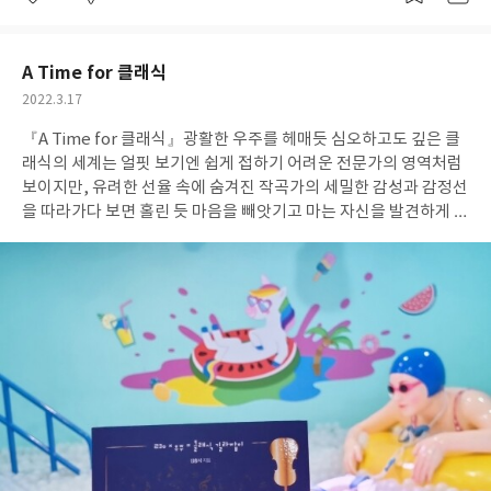
좋
댓
작
아
글
성
요
일
A Time for 클래식
작
2022.3.17
성
『A Time for 클래식』
광활한 우주를 헤매듯 심오하고도 깊은 클
일
래식의 세계는 얼핏 보기엔 쉽게 접하기 어려운 전문가의 영역처럼
보이지만, 유려한 선율 속에 숨겨진 작곡가의 세밀한 감성과 감정선
을 따라가다 보면 홀린 듯 마음을 빼앗기고 마는 자신을 발견하게 될
것이다. 영화의 ost, 지하철 환승곡으로 널리 알려진 비발디의 사
계, 샘플링 곡으로 자주 쓰이는 엘가의 사랑의 인사 등등. 실생활 속
에 녹여진 곡들을 떠올리면 사실 클래식은 우리네 삶과 밀접하게 연
결되어 있음을 알 수 있다. 그 말인즉슨, 당신은 이미 높은 확률로 클
래식에 푹 빠져있음을 알 수 있다는 말이기도 하다. 어쩐지 솔깃한
마음이 든다면 "A Time for 클래식"에서 그 해답을 찾아가시길 바
란다.
처음 클래식에 입문하게 된 건 드라마 "노다메 칸타빌레"의 영
향이 컸던 것 같다. 서로의 호흡을 맞춰가며 완벽한 오케스트라의 모
습으로 성장해나가는 모습이 멋져 보였고 무엇보다 자신이 좋아하
는 분야에 진심을 쏟아내며 최선의 노력을 다하는 모습이 심장을 간
질였기 때문이다. 그 후로 노다메의 ost는 끊임없이 채우고 비워지