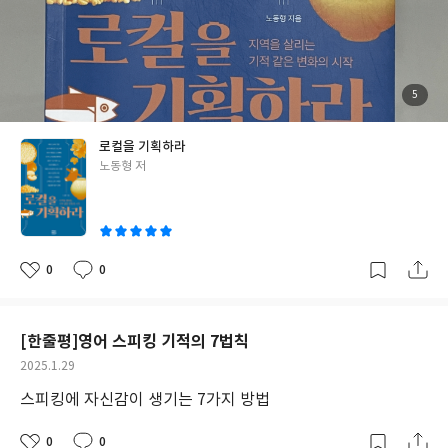
관련이 있는 큰 영역이기에 왠만한 내공으로는 쓸 수가 없어서다. 그
러던 중 ‘로컬을 기획하라’라는 책을 발견했다. 노동형 작가저자는
바로 지투지커뮤니케이션 노동형 대표. 삼성전자 한국총괄 마케팅
팀 판촉과장으로서 애니콜, 파브, 지펠, 센스, 하우젠 등의 브랜드를
성공적으로 런칭한 K-브랜드계의 살아있는 역사와 같은 사람이다.
첨
5
부
이 저서 외에도 기획 관련된 수개의 도서를 출간한 이력이 있다. 브
된
사
진
랜드에서 관심을 멈추지 않고 나아가 인구감소로 인한 지역소멸에
로컬을 기획하라
관심을 가지며 로컬 기획을 통한 지역의 고유한 가치를 발굴하여 지
글
노동형 저
역경제와 문화를 활성할 수 있도록 지역 콘텐츠가 품고 있는 가능성
쓴
을 탐구하고 있다. 그런 깊은 내공과 인사이트가 한 권에 담겨있다.
이
이 책은 지역의 고유 문화와 자원을 콘텐츠화하는 기획 방법을 체계
적이고 단계적으로 잘 설명하고 있다. 하지만 어쩌면 기획 전략, 경
영, 마케팅 분야의 전공자가 아닌 사람이 이해하기에 부분 부분에서
0
0
좋
댓
작
조금 어렵게 느껴질 수도 있겠지만 전략적인 이론 설명뿐만 아니라
아
글
성
요
일
구체적으로 로컬 기반의 잘 만들어진 국내외 콘텐츠들을 예시로 들
어 재미있게 이해할 수 있을 것 같다. 특히 실제로 기획 일을 해야하
[한줄평]영어 스피킹 기적의 7법칙
는 사람이라면, 전략적 추진 부분의 ‘비즈니스 모델 캔버스’를 활용
작
2025.1.29
하면 좀 더 쉽게 기획하는데 도움이 될거라 생각한다. 실무에서 사용
성
스피킹에 자신감이 생기는 7가지 방법
하는 방법을 단계적으로 잘 제시하고 있어서 추천한다. 그리고 만약
일
지역에서 창업을 앞두고 있거나, 언젠가 브랜드를 런칭하고 싶은 꿈
0
0
을 꾸고 있다면 반드시, 꼭 읽어봐야할 도서로 추천한다. 비전공자