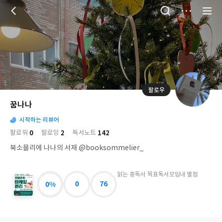
저
장
팔로우
나
의
꿈나나
님
대
사
의
시작하는 리뷰어
표
락
사
사
배
0
2
142
팔로워
팔로잉
독서노트
진
경
락
북소믈리에 나나의 서재 @booksommelier_
읽는 중
독서 목표
독서모임
내 별점
0%
0
76
만
화
로
배