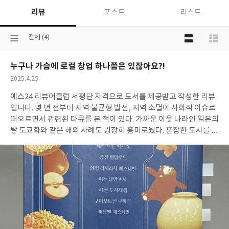
우
리뷰
포스트
리스트
는
코
목
틀
선
전체 (4)
록
러
택
보
의
된
기
마
누구나 가슴에 로컬 창업 하나쯤은 있잖아요?!
분
선
케
류
택
작
2025.4.25
팅
성
원
예스24 리뷰어클럽 서평단 자격으로 도서를 제공받고 작성한 리뷰
일
리
입니다. 몇 년 전부터 지역 불균형 발전, 지역 소멸이 사회적 이슈로
3
떠오르면서 관련된 다큐를 본 적이 있다. 가까운 이웃 나라인 일본의
탈 도쿄화와 같은 해외 사례도 굉장히 흥미로웠다. 혼잡한 도시를 떠
나는 일본의 젊은이들. 하지만 한국의 탈 서울화란? 과연… 쉽지 않
아 보인다. 그럼에도 불구하고 소수의 열정있는 젊은이들이 지방으
로 가고 있다. 지방에서 지역 기반의 콘텐츠로 꿈을 실현하고 골목
상권을 살리는 청년들을 보며 지역 경제 발전에 약간의 희망이 보이
는 듯 했다. 나의 경우 기획 디자인을 업으로 하다보니 브랜드 관련
된 서적을 많이 접했었고, 몇 년전부터 로컬 브랜드에 대한 책을 찾
았지만 출판 된 책이 소수였다. 브랜드 기획이야말로 기획계의 끝판
왕인데다가 지역 기반의 로컬 브랜드는 도시 계획과 비즈니스와도