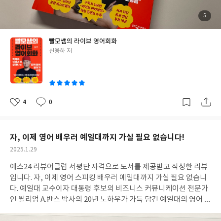
일목요연하게 정리 되어있다. 몇년 전, 처음으로 빨모쌤의 영상을
봤던 추억이 새록새록 났다. “영어를 잘 하려면 어떻게 해야하나
첨
5
부
요?” 라는 질문에 날카롭고 따가운 조언과 따뜻한 해결방안을 제시
된
사
진
해주신다. 만약 혼자 독학으로 영어 공부를 하려는 친구가 있다면 구
빨모쌤의 라이브 영어회화
매에 망설이지 말것. 어떻게 학습하면 좋을지 구체적인 방법을 제시
글
신용하 저
해주시는데 이 부분을 참고해 처음 공부의 방향성을 잡을 때 많은 도
쓴
움이 될 것이다. PART2 부터는 본격 영어표현들을 다룬다. 크게 다
이
섯 챕터로 나눠 자연스러운 영어표현을 배울 수 있다. 간단한 영어
표현부터, 자연스러운 뉘앙스를 위한 표현 그리고 반드시 고쳐야할
한국식 영어 표현 고치기까지. 사실 이 책의 효용은 본인이 얼마나
4
0
좋
댓
작
활용하고 입으로 뱉어내는냐에 달려있다. 모든 영어 학습의 시작과
아
글
성
요
일
끝은 스피킹이다. 직접 말하지 않으면 영어 실력 늘리기에는 아무 소
용이 없다. 이는 아마 영어공부 조금은 해봤다~하는 자들은 조용히
자, 이제 영어 배우러 예일대까지 가실 필요 없습니다!
고개를 끄덕일 것이다. 이 책은 영어 표현과 곁들여 생활에서 어떻게
작
2025.1.29
쓰이는지 예문 대화도 함께 수록되어 전 세계 방콕 독학러들의 스피
성
킹 연습을 위해 최적화 된 책이라 추천한다. 물론 빨모쌤의 유튜브와
예스24 리뷰어클럽 서평단 자격으로 도서를 제공받고 작성한 리뷰
일
함께 병행하여 볼 수 있어서 효과는 백점 만점에 천만점일듯! 각 파
입니다. 자, 이제 영어 스피킹 배우러 예일대까지 가실 필요 없습니
트별 마무리에는 빨모쌤의 꿀팁 코멘트도 있다! *** 백문불여일견,
다. 예일대 교수이자 대통령 후보의 비즈니스 커뮤니케이션 전문가
영어 스피킹 실력을 올리고 싶다면 빨모쌤과 함께 스피킹의 세계로
인 윌리엄 A.반스 박사의 20년 노하우가 가득 담긴 예일대의 영어 스
떠나보시길! =33 저야말로 왕초보 스피커에서 지금은 외국인과 스
피킹 수업을 단 288페이지의 책 한권으로 한국에서 배울 수 있으니