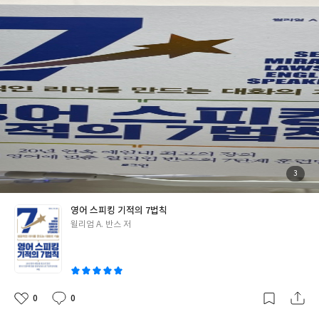
몰톡 정도는 가볍게 나눌 수 있으며 모르는 외국인이 갑자기 말을 걸
까요. 그럼 도대체 반스 박사는 어떤 사람이길래! 세계 75개국 유학
어도 대화를 즐길 수 있는 자신감이 생겼으므로 영어 공부를 시작하
생이 선정한 ‘최고의 강의’, ‘가장 유용한 수업’이라는 찬사를 받았을
려는 자에게 나의 경험을 바탕으로 자신있게 추천한다. 그리고 혹시
뿐만 아니라, 예일 졸업생들이 뽑은 ‘예일 최고의 강의’에 선정되기
주위에 영어 공부를 시작하려는 친구가 있다면, 빨모쌤의 빨간책을
도 한 동시대 최고의 비즈니스 커뮤니케이션 전문가라고 칭송을 받
선물하면 센스 최고일것 같다. 쌤을 만난 건 행운이에요…! <3
는 걸까? 윌리엄 A.반스언어학자 및 비즈니스 커뮤니케이션 전문가
예일대 교수로 30년 동안 350개 이상의 영어 커뮤니케이션 강의예
일대 경영대학원 전문 커뮤니케이션 센터의 창립 이사80여 개국의
정부 기관과 다국적 기업, NGO의 직원 교육고등학생부터 대통령
후보까지 팬들과 지속적 소통비즈니스 커뮤니케이션 관련 6권의 저
서 집필 잠시만 살펴봐도 명성에 걸맞는 영어 비즈니스 커뮤니케이
션 마스터라는 생각이 들었고, 구글 검색을 하니 박사의 여러 저서
들을 살펴 볼 수 있었고 이 분야 전문가로서 신뢰감이 들었다. 그렇
첨
3
부
다면 본격적으로 이 책이 중점으로 다루고 있는 핵심 내용인 반스 박
된
사
진
사의 혁신적인 스피킹 수업에 대해 알아보자. 그의 수업인 ‘예일대 7
영어 스피킹 기적의 7법칙
단계 영어훈련법’은 영어 시험 점수는 높지만 스피킹을 전혀 하지 못
글
윌리엄 A. 반스 저
하는 아시아계 유학생들을 단기간에 세련되고 정돈된 토론을 가능
쓴
하게, 어쩌면 대다수의 원어민보다도 더 나은 수준의 의사소통을 할
이
수 있게 하는 그런 유창한 영어 커뮤니케이션 실력을 단기간에 갖출
수 있도록 만든 혁신적인 수업이다. 이런 세계적으로 유명한 그리고
검증된 스피킹 수업을 한 권의 책으로 나의 안락한 방에서 배울 수
0
0
좋
댓
작
있다니! 원어민처럼 영어 말하기가 최종 목표인 나로서는 도저히 안
아
글
성