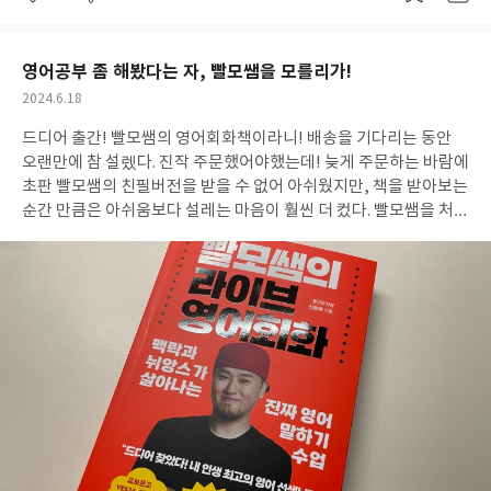
좋
댓
작
아
글
성
에게 로컬 기반의 브랜드 기획을 떠올리면 망망대해에 떠있는 듯한
요
일
막막한 느낌이 들것이 분명한데, 이 책의 프로세스를 하나씩 따라가
다보면 스스로 계획을 해나갈 수 있을 것이다. 그리고 이미 기획을
영어공부 좀 해봤다는 자, 빨모쌤을 모를리가!
완성한 사람이라면 이 책을 통해 본인의 기획력에 +통찰 +아이디어
작
2024.6.18
를 한스푼 더 얻을 수 있을 것 이다. 여기까지하고 끝낼 수도 있겠지
성
드디어 출간! 빨모쌤의 영어회화책이라니! 배송을 기다리는 동안
일
만 쓴소리를 조금 보탠다. 책을 읽고나서 아쉬웠던 점은 디자인. 어
오랜만에 참 설렜다. 진작 주문했어야했는데! 늦게 주문하는 바람에
쩌면 사소 하다고 느낄 수 있는 어설픈 편집 디자인 부분이 정작 중
초판 빨모쌤의 친필버전을 받을 수 없어 아쉬웠지만, 책을 받아보는
요한 본문의 신뢰도를 해칠 위험이 있어 보인다. 선명하지 않은 해상
순간 만큼은 아쉬움보다 설레는 마음이 훨씬 더 컸다. 빨모쌤을 처음
도의 이미지, 띄어쓰기, 통일 되지 않은 행간 간격 등 사실 매우 사소
만난 건 몇년 전 영어공부에 열과 성을 다하고 있을 무렵 유튜브 알
해서 그냥 지나칠 수도 있지만 전문적인 내용을 다루는 정보 서적이
고리즘이 이어준 라이브아카데미 채널이었다. (알고리즘 열일하는
나 개발서 같은 경우 독자 입장에서는 전문성이 떨어지는 책이라 오
거 인정!) 영미권의 문화를 접해보지 않는 토종 한국인으로서 원어
해할 수도 있기때문에 이런 디테일에 경각심을 가져야 한다. 책 한
민의 뉘앙스와 표현적인 부분에서 무언가 한계가 느껴지기 시작했
권이 세상에 나오기까지 얼마나 많은 시간과 공을 들이는지 매우 잘
고, 원어민인 네이티브들의 표현과 생각을 흡수하고 싶은 열망이 가
알고 있기에 이런 사소한 디테일이 내용의 전문성과 저자과 관계자
득했던 나는 몇 개의 영상을 본 뒤 빨모쌤의 유니버스에 빨려 들어가
의 노고를 해치는 일이 없었으면 하는 아쉬움에 잔소리를 늘어놓았
버리고 말았다. 영상의 가감한 표현과 연출 그리고 실전에서 써먹을
다. 해외 및 전국 지방 도시 지역의 잘된 브랜딩의 예시와 함께 현업
수 있는 유용한 예문들은 몇 달뒤 현지에서 생활하는 나에게 자양분
에 바로 적용할 수 있도록 구체적인 프로세스를 담고 있는 책으로 기
이 되었으며 빨모쌤은 나에게 빛과 소금이 되어있었다. 그런 그의 첫
획, 마케팅, 나아가 지역 경제나 도시 재생 사업, 지자체 관계자 등
책이라니! 떨레는 마음을 부여잡고 본격적으로 책을 살펴보면, PA
필드에 계신 분이시라면 반드시, 꼭 읽어보시라 추천한다.
RT1 에서는 유튜브 라이브 아카데미 영상에서 봤던 내용들이 글로