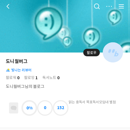
저
장
팔로우
나
의
도니월버그
님
대
사
의
빛나는 리뷰어
표
락
사
사
배
0
1
0
팔로워
팔로잉
독서노트
진
경
락
도니월버그님의 블로그
읽는 중
독서 목표
독서모임
내 별점
0%
0
152