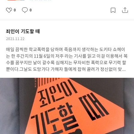
줘' 는 잊고 있었던 명동에 대한 추억들을 소환하며 공무원을 꿈꾸
다 포기하고 30살에 명동에서도 가장 중심에 있는 화장품 매장에 알
0
0
좋
댓
작
바생으로 일하는 주인공 정소민과 음대에서 피아노를 쳤지만 자기
아
글
성
요
일
의 전공과는 상관없는 부모님 가게에서 일하는 유화,그리고 이야기
의 반전과 전환점이 되는 인물 호텔리어 남자사람 친구인 강하오!친
죄인이 기도할 때
구들인 이 세 사람의 모습을 통하여 현재 청춘들이 겪고 있는 불안한
작
2021.11.22
미래에 대한 고민과 냉혹한 현실,하지만 그럼에도 늘 희망과 기회는
성
있다고 진부한 메세지를 명동 곳곳에 풍경과 그 안에서 먹고 살아가
매일 끔찍한 학교폭력을 당하며 죽음까지 생각하는 도키타 쇼헤이
일
는 사람들의 위트있고 디테일한 묘사들이 귀엽고 인간적인 냄새가
는 한 주간지의 11월 6일의 저주 라는 기사를 읽고 이걸 이용해서 복
흐른다. 또 이야기 중간 중간에 메모처럼 들어가 있는 유명 화장품들
수를 꿈꾸지만 날이 갈수록 심해지는 무자비한 폭력으로 무기력 할
의 탄생 비화,재료와 성분들,수많은 화장법 등 화장품에 대한 역사
뿐이다.그날도 도망가다 가해자 들에게 잡혀 끌려가 정신없이 맞고
와 지식을 자연스럽게 장착하며 주인공 정소민이 알바로 시작해서
자포자기한 순간 화려한 분장과 복장을 한 피에로가 나타나 도키타
점장으로 올라가고 이 화장품 매장을 발판 삼아서 새로운 도전과 희
를 도와 주는데 도키타의 사정을 들은 피에로는 괴롭히는 학생을 죽
망이 생기는 과정들이 과장되지 않은 캐릭터들과 유머와 소소한 반
여주겠다는 제안을 하고 도키타는 경찰에 잡히지 않을 완벽한 살인
전을 넣으며 부담없이 읽을 수 있었던 화장품 백과사전 같은 소설이
시나리오를 구상하는데 도키타는 피에로의 도움으로 복수를 완성
었다. P.40 한국 땅에서 한국인이라는 이유로 소외감을 느껴야 하는
할 수 있을까?갑자기 바람처럼 나타나 도키타의 지옥같은 상황에서
곳은 이곳뿐일 것이다. 주인공이 일하면서 느끼는 이런 점들은 코로
작은 희망이 된 피에로의 정체는? 사랑하는 사람들을 범죄자에게
나 이전의 명동의 모습일 것이다.그런 거부감 이질감 속에서도 명동
잃은 유족들이 가해자에게 합법적으로 복수한다는 유족의 입장에
은 코로나가 끝나면 또 다른 방향으로 명맥을 유지 할 것이고 그 안
서 이해하지만 만만치 않은 후유증이 기다리고 있는 합법적 폭력의
에서의 사람들도 여기 소설처럼 누군가는 떠나고 누군가는 계속 남
양면성을 그린 고바야시 유카의저지먼트는 올해 읽은 수많은 소설