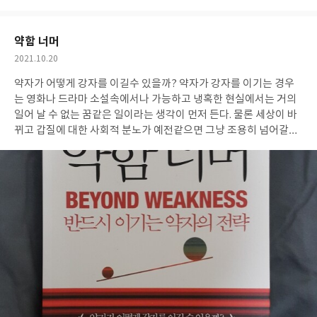
다.이런식의 결말은 개인적으로 선호 하지는 않고 호불호가 갈릴수
아
글
성
요
일
있다고 생각되지만 평범한 일상속에서 언제라도 뭔가 터질것 같은
그런 불길한 느낌들과 미스터리 심리 환상극 이라는 장르만의 색깔
약함 너머
을 잘 전달하며 부담없는 분량에 한번에 읽어 내려갈 수 있었다. 검
작
2021.10.20
은 모자는 민이 만들어낸 분신일까 또 다른 인물일까...모든 일들이
성
우연한 사고일까 범죄일까 거짓일까... P.263 이 소설은 처음과 끝
약자가 어떻게 강자를 이길수 있을까? 약자가 강자를 이기는 경우
일
이,왼쪽과 오른쪽이,위와 아래가,과거와 현재가 구분되지 않고 동
는 영화나 드라마 소설속에서나 가능하고 냉혹한 현실에서는 거의
그라미 안에 뒤섞여 있다. 그럼에도 삶은 계속되고 결국 돌고 돌아
일어 날 수 없는 꿈같은 일이라는 생각이 먼저 든다. 물론 세상이 바
원위치에 있게 된다는 메세지와 함께 다양하고 흥미로운 장치를 통
뀌고 갑질에 대한 사회적 분노가 예전같으면 그냥 조용히 넘어갈수
하여 장르소설의 재미는 어느정도 충족시키며 삶의 이야기를 담은
도 있는 일들이 이제는 반드시 바로 잡아야 한다는 공감대가 형성이
검은 모자를 쓴 여자는 결말에 대한 허무함 아쉬움도 남아 있지만 삶
되면서 약자라고 을이라고 무조건 당하고 참아야 하는 그런 불합리
의 방향과 의미를 표현하는 다양성에 큰 중점을 두며 리뷰를 마친다.
에서 조금씩 벗어나며 분명 속도는 느리지만 정의와 공정이 살아있
태그
는 올바른 방향으로 나아가고 있을 것이다. 하지만 여전히 매일 뉴스
에서 나오는 사회 곳곳에서 일어나는 어이없고 화나는 일들에 가슴
이 답답할때가 많은데 과거에 비해서는 나아졌지만 아직도 한번 약
자는 영원히 약자로 살수밖에 없는지에 대한 질문이 떠오를때가 많
다. 결국 약자를 보호하는 국가의 시스템도 중요하지만 더 중요한것
은 개개인이 슬기롭게 대처하고 싸울수 있는 지혜와 노력일 것이고
그러기 위해서는 단순히 멘탈을 강하게 하는것 외에도 상대에 따른
전략과 전술이다. 계란으로 바위치기로 끝나는 것이 아닌 약자가 강