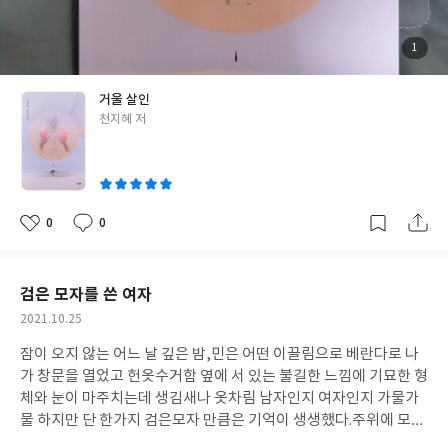
한 남자의 불편하지만 감동적인 스토리 '목요일의 아이' 리뷰였다.
정폭력의 굴레속에서 익숙함과 체념은 결국 최악의 결과로 이어지
고 그순간부터 주변의 거울들은 단순한 거울의 의미가 아닌 승언의
삶은 거울 앞에서 늘 선택의 기로에 서게 된다.오른편에 세상에서는
첨
1
부
내가 행복하지만 왼편에 세상에서 가족들이 불행하다면 어떤 선택
된
사
진
을 해야 옳은 것일까?이야기의 주인공이 나라면?라는 질문이 자연
거울 살인
스럽게 떠오르며 어떤 선택을 하고 어떤 결과가 기다리든 지금의 삶
글
천지혜 저
에 만족할 수 있느냐 라는 진부하지만 진리같은 결론이 남게 되었다.
쓴
현실이 맘에 안 든다고 다른 선택을 하거나 과거로 돌아갈 수 있는
이
기회가 주어 진다고 과연 더 나은 삶이 기다리고 있을까... 거울을 소
재로 한 "거울속으로" 같은 영화가 생각이 나며 거울 안과 밖의 세
상을 그린 이런 스토리가 참신하고 신선한 설정은 아니지만 주인공
0
0
좋
댓
작
의 심리와 상황들을 묘사하는 문장의 표현력들이 풍부했고 끝까지
아
글
성
요
일
이야기를 이끌어가는 짜임새가 나쁘지 않아 부담없는 깔끔한 분량
에 한번에 정주행이 가능했다. '거울 살인'은 영상화를 해도 괜찮은
검은 모자를 쓴 여자
그림이 나올법한 익숙함에서 오는 무난함이 느껴지는 소설이었고
작
2021.10.25
앞으로 좋은 미스터리 작가의 가능성을 보았던 우리의 삶속에서 끊
성
임없이 함께 하는 선택에 대한 무서운 양면성 '거울 살인' 리뷰였다.
잠이 오지 않는 어느 날 깊은 밤,민은 어떤 이끌림으로 베란다로 나
일
가 창문을 열었고 헌옷수거함 옆에 서 있는 불길한 느낌에 기묘한 형
체와 눈이 마주치는데 생김새나 옷차림 남자인지 여자인지 가물가
물 하지만 단 한가지 검은모자 만큼은 기억이 생생했다.주위에 모든
것들을 압도할만큼 강렬한 기운을 내뿜고 있었던 검은색의 맥고모