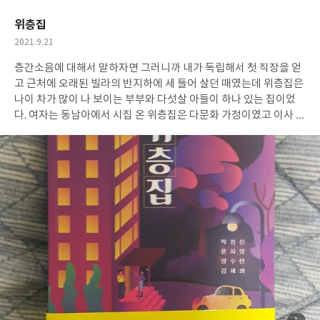
요
일
어져 나오는 음흉함,불편함,비열함속에 도무지 속내를 알수 없는
그의 모습이 인간적으론 도저히 가까이 할수 없는 독특한 캐릭터에
위층집
점점 빠지는 것이 소설의 핵심 이라고 볼수 있다.철저한 개인주의자
작
2021.9.21
자아도취에 빠져 살면서 조직과는 잘 융화되지 못하고 겉도는 것 같
성
지만 자기가 맡은 일 만큼은 확실하게 하는 일꾼으로 최고지만 관리
층간소음에 대해서 말하자면 그러니까 내가 독립해서 첫 직장을 얻
일
자 로서는 최악인 그런 사람들은 사회에서 어딜 가나 꼭 있기 때문에
고 근처에 오래된 빌라의 반지하에 세 들어 살던 때였는데 위층집은
어쩌면 굉장히 현실적인 캐릭터가 더 집중력을 높이지 않았나 싶다.
나이 차가 많이 나 보이는 부부와 다섯살 아들이 하나 있는 집이었
천상천하 유아독존, 선과 악이 공존하는 듯한 부스지마 마사토!이
다. 여자는 동남아에서 시집 온 위층집은 다문화 가정이였고 이사 온
인물이 형사가 안됐으면 아마 역대 최악의 범죄자 싸이코패스가 되
첫날부터 예사롭지 않은 소리로 스트레스가 시작 되었는데 쿵쿵쿵
지 않았을까 하는 등 여러 복잡한 생각이 들면서 그런 캐릭터의 성향
쿵쿵쿵...마치 아이는 여기가 학교 운동장이나 놀이터가 되는 마냥
을 이용한 마지막 반전도 영리했으며 형사를 그만두고 소설가로 변
온집안을 뛰어다니고 뭘 하는건지 뭔가 위에서 무거운 물건을 내리
신한 내막을 흥미롭게 풀어 나간 이야기는 왜 무조건 믿고 보는 작가
다 바닥에 쿵!!!하는 소리들이 엉키며 그것은 천지가 진동하는 것처
인지 다시 확인 할수 있었던 기회였다. 이 작품이 나카야마 시치리의
럼 느껴졌다. 생활소음이야 어쩔수 없는 부분이고 집이 워낙 오래되
최고는 아니라 생각되지만 시치리의 팬으로서 또 어두운 장르소설
서 처음부터 방음은 기대도 안했지만 밤 늦은 시간에도 들려오는 소
을 즐겨 읽는 독자로서 그만의 색깔과 세계관이 잘 녹아 있어 만족감
리에 점점 신경이 예민해 졌는데 위층에 대한 원망이 커지고 왠만해
이 들며 범죄자를 반드시 잡는 정의의 경찰,하지만 범죄자들 보다
선 참고 지낼려고 했지만 도저히 안되겠다 싶어 몇번 올라가 여자에
훨씬 더 악인처럼 느껴졌던 잊을수 없는 독특한 캐릭터를 만난 재미
게 주의를 당부했지만 한국말이 서툴렀던 소통하는데 많은 어려움
가 컸던 '형사 부스지마 최후의 사건' 리뷰를 마친다.
에 더 이상의 대화를 포기,남편은 무슨일을 하는지 아침 일찍 출근
해 밤 늦게 와 얼굴 보기가 힘든 사람이었고 남자가 쉬는 날 올라가
서 얘기를 하면 언짢아 하는 표정으로 "알겠다.조심하겠다."말은 하
지만 그날만 좀 나아질뿐 내일이면 도로아미타불이 되었다. 직장에