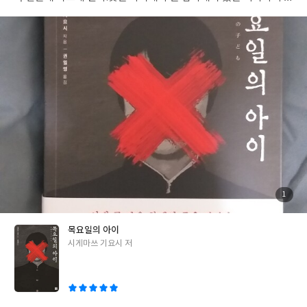
작가의 말처럼 진부하지만 결국 어떤 사회문제에 대하여 끊임없이
혼이 남들이 보기에는 불안해 보였지만 시미즈는 좋은 남편과 아버
생각하고 많은 생각들을 모아 공론화 시켜서 가장 현실적이고 합리
지가 되겠다는 걱정 보다는 희망이 컸고 아사히가오카란 곳에 새집
적인 해결방안을 찾는 것이 학교폭력을 조금이라도 줄일 수 있는 최
을 마련하기로 하는데 집을 둘러 보던 중, 이웃집 여자의 날카로운
선의 길이 아닐까... 왜 누군가의 엄청난 희생이 있어야만 희망이라
비명과 함께 "유타로!"라는 외침...그 이름은 7년 전 여기 아사히가
는 단어가 생기는걸까...너무나 안타깝고 답답한 현실이다. 눈에는
오카에서 벌어진 너무나 끔찍한 사건의 범인 우에다 유타로였고 그
눈! 이에는 이!처럼 폭력을 폭력으로 해결할 수 밖에 없는,그러므로
소년범과 아들 하루히코가 닮았다는 것.독약으로 할머니와 반 친구
인하여 피해자가 가해자가 되는 그런 폭력의 악순환이 사라지고 도
들 아홉명을 죽인 소년과 닮았다는 것이 운이 나쁜 단순한 해프닝일
키타 같은 학생과 가자미 같은 가장이 제발 생기지 않는 그런 세상을
까 아니면 7년 전 사건의 또 다른 시작인 것인가... 나오키상 수상작
꿈꾸며 '죄인이 기도할 때' 리뷰를 마친다.
가 시게마쓰 기요시의 신작 '목요일의 아이'는 읽는내내 어둡고 불
길한 기운속에서 7년 전 일어난 목요일의 아이 라는 전대미문의 사
건과 시미즈의 아들 하루히코와의 연결성이 서서히 드러나며 평범
하고 무난해 보이는 일상속에서 감춰져 있던 불편하고 잔인한 진실
들,소년범죄,학교폭력,가정폭력등 많은 사회적 질문을 던진 소설이
첨
1
부
었다. 새 아버지와 의붓 아들이란 어색하고 불편할 수 밖에 없는 관
된
사
진
계속에서 그것을 극복 하기 위한 시미즈와 하루히코의 행동이나 말
목요일의 아이
들이 최선을 다하고 노력 하는 것으로 보이지만 그럴수록 둘 사이는
글
시게마쓰 기요시 저
위화감이 들며 시미즈는 어느 순간부터 자신도 모르게 거리를 두게
쓴
되며 나중에는 아들에게 두려움까지 느끼게 되는데 이런 부분들이
이
전형적인 미스터리 일본소설의 장점이자 단점인 매우 디테일한 묘
사들로 분명 생동감은 넘치지만 지루함도 공존 하기 때문에 조금은