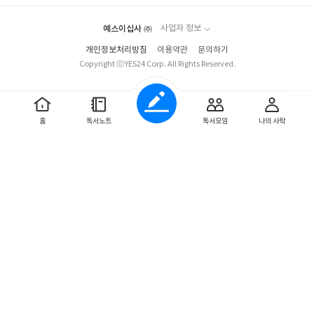
느끼는 작가를 내가 너무나 공감할 수 있다는 기쁨과 함께 내가 알지
못했던 또는 잊고 있었던 귀여움을 찾게 되는 재미와 흥미로움도 있
예스이십사 ㈜
사업자 정보
었다.무엇보다 작가의 너무나 디테일한 관찰력과 표현력에 읽는내
내 놀라움과 미소가 떠나질 않았고 책에서 찾는 힐링이란게 바로 이
개인정보처리방침
이용약관
문의하기
Copyright ⓒYES24 Corp. All Rights Reserved.
런 감성과 기쁨이고 나의 귀여움에 대한 애정과 잘 맞아 떨어진 제대
로 취향저격한 에세이라 할수 있겠다. 나는 이 책을 출근길 지하철과
공원 벤치에서 봤는데 주위의 소음과 산만한 분위기 속에서도 가볍
고 편안한 기분으로 볼수 있었던 때와 장소를 가리지 않고 펼칠수 있
홈
독서노트
독서모임
나의 사락
었으며 앞으로 내 인생에서 귀여움을 얼마나 더 많이 남발할지 즐거
운 상상도 해본다. 끝나지 않는 코로나로 여전히 모두 힘든 상황이지
만 이 책을 통하여 반복되는 지루하고 짜증나는 일상속에서 많은 사
람들이 잊고 있었던 귀여운 감성들을 찾으며 소소한 행복들을 공유
하는 바램을 끝으로 여리고 작고 빈틈 있는 것들을 위한 단정한 찬
사! 귀여움 견문록 리뷰를 마친다.