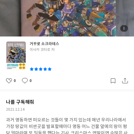
를 중심으로 친구들이 꾸미는 여러 계획들이 너무 귀여웠는데 그 나
이대에서 가질수 있는 감수성은 순수함 안에서 진지함이 가득했으
며 아이들을 가르치는 교사의 기본적인 자질은 무엇인지 진부하고
뻔할수도 있는 주제를 이사카만의 유쾌한 방식으로 풀어내며 어른
들이 아이들을 대할때 가장 중요한 것은 무엇인지 생각을 해본다. P.
첨
1
부
32 "그건 아니야.아까도 말했듯이 소크라테스는 자신이 완벽하지
된
사
진
않다는 걸 알았거든.구루메 선생님은 그 반대고. 거꾸로야." "아하
거꾸로 소크라테스
거꾸로구나." 독특한 제목인 거꾸로 소크라테스의 담긴 의미는 한
글
이사카 코타로 저
번 가진 나쁜 선입관이 얼마나 바꾸기가 힘든지 또 반대로 긍정적인
쓴
말의 힘이 아이들의 성장에서 그것이 얼마나 좋은 영향을 줄수 있는
이
지 애틋하고 따뜻한 결말을 보면서 미소 짓게 만들며 오랫동안 가지
고 있었던 이사카 고타로의 선입관이 자연스럽게 떠올리게 되었다.
그의 수많은 작품들을 읽어 나갈수록 역시 그 선입관을 부수고 나오
0
0
좋
댓
작
면 보이는 것들 느끼는 것들은 기대 이상으로 또 다른 재미를 찾게
아
글
성
요
일
되었으니 이사카 고타로는 그동안 나의 소설 편식을 어느 정도 벗어
나게 도움을 준 작가임은 틀림없다. 단편집 거꾸로 소크라테스는 선
나를 구독해줘
입관에 관한 이야기 외에도 왕따 문제나 체벌,학교폭력,강압적인
작
2021.12.14
교육방식 등 무겁고 민감한 소재들을 초등학교 고학년들의 시선으
성
로 풀면서 흥미로운 설정과 고타로만의 장기인 뜬금포 반전과 함께
과거 명동하면 떠오르는 것들이 몇 가지 있는데 매년 우리나라에서
일
독립된 단편들들의 연결성을 재치있게 그려내며 고타로 팬들은 충
가장 땅값이 비싼곳을 발표할때마다 명동 어느 건물 앞에의 땅이 평
분히 만족할만한 작가 데뷔 20년 이라는 타이틀에 걸맞는 작품이었
당 얼마라며 또 일등을 했다는 기사,크리스마스 연말이면 수많은 사