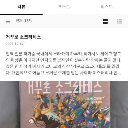
리뷰
포스트
리스트
목
선
전체 (155)
록
택
보
된
기
거꾸로 소크라테스
분
선
류
택
작
2021.12.14
성
현역 일본 작가중 국내에서 무라카미 하루키,히가시노 게이고 정도
일
의 위상은 아니지만 인지도를 보자면 다섯손가락 안에는 들지 않나
싶은 인기 작가 이사카 고타로의 신작 '거꾸로 소크라테스'를 읽었
다. 개인적으로 어둡고 무거운 주제를 담은 사회파 미스터리나 인물
들의 심리를 집요하게 파헤치는 심리스릴러 또는 공포 호러장르를
좋아해서 나의 소설을 고르는 기준으로 보자면 이사카 고타로는 나
의 독서 취향과는 거리가 있는 작가였다.와카타케 나나미 같은 코지
미스터리도 즐겨 읽지만 또 그런 스타일도 아닌것 같고 어쨌든 그의
작품을 처음 읽었을때 느꼈던 지나친 가벼움이나 엉뚱함 같은 것들
이 어떤 선입관 선입견을 갖게 만들었는데 단편집 거꾸로 소크라테
스의 첫번째는 바로 이 선입관에 관한 이야기다. 잘못된 선입관으로
아이들을 대하는 선생님의 고정관념을 깨기 위해서 전학생 안자이