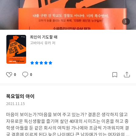
아 있을 것이다. P.273 직장은 없어도 직업은 살아 있다.그 말에 나
중에서 단연코 임팩트 있었던 이야기였고 이번에 신작 '죄인이 기도
는 귀가 솔깃해졌다.내가 스스로 자르지 않는 한 잘릴 일이 없는 1인
할 때'도 작가만의 세계관을 잘 들여다 볼수 있었던 저지먼트와 같
기업.그래 우리 아직 할 일이 있어. 친구 하오와 함께 새롭게 도전한
은 듯 다른 충분히 지금 일어날 수 있는 매우 현실적인 소설이었다. 1
일이 과연 성공할 수 있을까?무언가 망설이지 않고 도전할 수 있다
1월 6일의 저주! 라는 도시괴담 같은 무서운 호기심을 자극하며 시
첨
1
부
는 것은 아직 청춘이 있기 때문이다.아직은 부족하고 서툴지만 정소
작되는 이야기는 현재 학교폭력의 피해자 도키타와 과거 학교폭력
된
사
진
민과 친구들처럼 답답한 현실에서도 열심히 도전하며 사는 모든 청
으로 아들이 자살하고 아내마저 잃은 가자미 게이스케 라는 남성의
죄인이 기도할 때
춘들을 응원하며 긍정적이고 밝은 책의 기운을 받아 나 역시도 아직
시점으로 교차 구성하면서 피해자와 피해자 가족들의 감당할 수 없
글
고바야시 유카 저
청춘이라 하기엔 좀 애매한 나이지만 지금의 일에 더욱 성실하게 임
는 고통과 슬픔,가해자들에 대한 강한 분노,피해자 학생과 자식을
쓴
해서 자신에 대한 질문과 답을 조금씩 맞춰 가야 겠다는 생각을 해보
잃은 부모의 심리상태 심정을 고스란히 전달하며 현재도 진행중인
이
며 '나를 구독해줘' 리뷰를 마친다.
학교폭력에 대한 날카로운 사회적 질문과 메세지를 남긴다. 도키타
가 위기의 순간 구세주처럼 나타나 도키타를 도와주고 사라진 피에
로 '페니' 라는 어딘가 신비스럽고 이질감이 드는 미스터리한 존재
0
0
좋
댓
작
와 도키타와 가자미 그리고 11월 6일의 저주와의 연결성이 서서히
아
글
성
요
일
드러나는 과정들이 납득할만한 충분한 개연성과 스피드한 전개속
에서 정당성이 있는 이유 있는 복수와 폭력,하지만 그럼에도 불구하
목요일의 아이
고 폭력이 가지고 있는 무서운 양면성의 균형을 맞추며 과연 나는 그
작
2021.11.15
상황에서 어떤 생각과 행동을 했을까?라는 진지한 고민을 해보며
성
아무리 화가 나도 인간으로서 넘지 말아야 선은 있다고 하면서도 역
마음이 보이는가?마음을 보여 주고 있는가? 결혼은 생각하지 않고
일
시 인간이기 때문에 가능한 행동이였다. 나의 중고등학교 시절에도
자유로운 독신생활을 즐기며 살던 40대의 시미즈는 이혼을 하고 중
학교폭력은 존재했고 윗 세대에도 지금도 앞으로도 영원히 해결하
학생 아들을 둔 같은 회사의 여직원 가나에와 조금씩 가까워지며 결
기 힘든 문제 라고 생각하지만 마지막 "그저 계속 생각한다."라는
국 결혼에 이르게 된다.늦은 나이에다 큰 남자애가 있는 여자와의 결