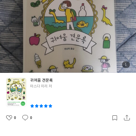
요상한 신음'까지 단순히 그려지는 층간소음 때문에 생기는 현실적
냥이에게 가까이 오라며 손짓을 하고 핸드폰을 꺼내서 사진좀 찍어
인 이웃끼리의 갈등 외에도 층간소음 안에서 공포 오컬트 유머등 다
볼려고 하지만 항상 경계심 가득한 길냥이들이 내 말을 들을리가 없
양한 장르의 재료들을 버무리며 흥미로운 네 가지의 이야기를 담았
으니 제대로 찍어 본 적은 없어도 내 시야에서 사라질 때까지 지켜보
다. 과거의 경험과 뉴스에서 보았던 여러 사례들,위층집을 읽고 느
며 길냥이의 건강을 빌어준다.또 주인과 함께 산책하는 개를 보면 귀
낀점은 역시 층간소음은 시간이 지나면 익숙해져 내성이 생기는게
여움에 못이겨 가끔은 그냥 지나치지 않고 나의 낯가림이 심한 성격
아닌 오히려 그 반대로 자신을 최악의 상황으로 몰고 갈수 있다는 것
을 무시하고 주인에게 허락을 받아 개를 만져도 보고 같이 사진도 찍
이고 자신이 피해자 입장에서 언제든 가해자 입장이 될수도 있는 당
는다.동물을 너무 좋아해서 개나 고양이는 물론 많은 동물들은 나의
사자가 아니면 절대 모르는 매우 어려운 민감한 문제라서 이건 이 복
감성들을 마구 풍부해지게 만드는 그런 존재들이고 꼭 챙겨보는 최
잡한 도시에서 살아가기 위한 언제든 찾아올 수 있는 숙명과 같은 것
애 프로중에 하나인 동물농장은 귀여움이 가득하다. 동물외에도 일
이 아닐까 라는 생각도 든다. 소재가 소재인만큼 장편보다는 단편의
상중에 귀여움은 곳곳에서 느낄수 있는데 길을 가다 마주하는 어린
첨
1
부
매우 어울릴만한 현실적이고 흥미로운 이야기들이 소설적 재미들
이집에 가는 버스에 올라타는 아이들이 귀여워!엄마나 할머니가 모
된
사
진
과 그 안의 메세지들은 다양한 사람들 사이에서 화가나도 늘 이성을
는 유모차에 곤히 잠들어있는 애기,영화 드라마 소설을 보다 인물의
귀여움 견문록
앞세우며 우리 모두 층간소음 문제를 슬기롭게 극복하는 지혜가 절
말투나 행동에서도 귀여움은 언제나 찾아오고 sns를 하다가 사진을
글
마스다 미리 저
실하다는 생각을 해보며 위층집 리뷰를 마친다.
보고,어떤 장소나 매일 먹어야 하는 음식에서도 늘 사용하는 물건에
쓴
서도 느낄때도 있고 벽에 그린 의미 없는 낙서에서도 나에겐 귀여움
이
이 뿜어져 나오는 등등 언급을 하자니 정말 끝이 없을것 같은데 이런
우리 주변에 가득한 귀여움을 조금은 다른 시선으로 한방에 정리한
책이 바로 마스다 미리의 그림 에세이 '귀여움 견문록'이다. 귀여움
0
0
좋
댓
작
견문록은 작가의 따뜻하고 순수한 감성이 잔뜩 녹아 있는 정말 가와
아
글
성
요
일
이 그 자체였는데 책의 구성과 내용을 보자면 이런것에도 귀여움을