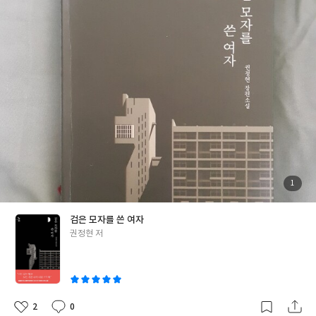
자를 쓰고 묘한 미소를 지으며 민을 바라보던 그 존재를 본 후 민 주
변에서 끔찍한 일들이 이어지는데 검은 모자의 정체는 무엇일까...
혼불문학상 현진건문학상 수상 작가인 권정현의 신작소설 '검은 모
자를 쓴 여자'는 제목이나 표지에서도 느낄수 있듯이 소설은 처음부
터 끝까지 어둡고 불길한 기운을 감싸고 있으면서 기묘하고 어이없
는 사고(?)로 아이를 잃은 주인공 민이 겪게 되는 현실과 환상 또는
그 경계선의 이야기들을 담았다. 아이와 엄마의 갑작스런 죽음,한쪽
눈이 실명된 애완견,자상하고 친절하지만 어딘가 불편하고 위화감
이 드는 남편과 시어머니,동네 구멍가게 이층에 이사온 수상한 여
자,그리고 가장 의심스럽고 공포스러운 얼떨결에 입양한 아이와 그
아이의 검은 고양이... 혼돈스럽고 불안정한 상태의 민의 생각과 행
동속에서 모든 나쁜 일들이 아이를 잃은 민의 죄책감에서 만든 망상
첨
1
부
인지 민의 정신상태를 이용한 가까운 사람들이 만들어 낸 치밀한 음
된
사
진
모인지 두 가지의 가능성을 예상하며 이야기는 끊임없이 모든 상황
검은 모자를 쓴 여자
들을 의심하고 헷갈리게 만들고 현실인지 환상인지 알수 없는 경계
글
권정현 저
선을 넘나들며 마지막 결론에 이르기까지 몽환적인 분위기로 이끌
쓴
어 갔다. 민이 스스로 또는 가족이나 타인으로 인하여 점점 더 궁지
이
에 몰리고 폭주하게 만드는 과정들이 미스터리 심리극의 재료들을
적절히 이용하며 이야기가 진행될수록 결말에 대한 기대감을 높였
는데 그 끝에는 나의 예상과는 다른 전혀 다른 진실이 기다리고 있었
2
0
좋
댓
작