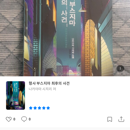
가독성 묵직한 메세지들로 매력적인 작품들을 쓰며 나카야마 시치
리는 최애 작가 중에 한명이 되었고 이번에도 작가에 대한 믿음은 변
함이 없었다. 스스로 엘리트라 자부 하지만 현실은 하층민의 생활을
하고 있는 가쿠 쇼사쿠.그는 이 모든 현실을 세상 탓으로 돌리며 은
밀히 총을 구입해 연쇄살인을 저지르지만 세 번째 살인을 실행하다
최고의 형사 부스지마가 파 놓은 함정에 걸려 체포당하고 부스지마
는 범인을 취조하면서 아주 은밀히 사람들을 조종하며 범죄를 저지
르게 만드는 교수라는 존재를 알게 되는데 전혀 실체를 알수 없는 악
중에 악 교수는 과연 누구인가... 이 소설은 '작가 형사 부스지마'의
전 이야기를 그린 프리퀄에 속하는 작품으로 각 이야기마다 불구대
천,자업자득 등 5개의 사자성어가 소제목으로 붙으며 각기 다른 이
첨
1
부
야기들 속에서 하나의 접점이 되는 교수라는 실체를 밝히는 과정을
된
사
진
담고 있다. 인간의 심리를 교묘하게 이용하여 사회에 불만이 가득한
형사 부스지마 최후의 사건
사람들을 끔찍한 범죄자로 만드는 교수라는 인물의 궁금증이 커지
글
나카야마 시치리 저
며 여러 사건들을 단편처럼 읽어 나가다 교수의 정체가 밝혀지면서
쓴
하나의 장편처럼 끝을 맺는 익숙한 구성으로 가독성을 높이며 역시
이
이번에도 작가 최고의 장점이라고 느끼는 경찰 세계에 대한 매우 디
테일한 묘사들은 영화 드라마를 보는 듯한 화면이 자연스럽게 그려
졌다.무엇보다 천부적인 동물적 본능과 집요함으로 경시청 최고의
0
0
좋
댓
작
검거율을 자랑하는 형사로서는 최고지만 행동 말투 하나 하나에 뿜
아
글
성