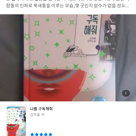
다. 초등학생들이 주인공 이지만 소설이 결코 아동용스럽지 않은 그
람들의 인파로 북새통을 이루는 모습,몇 곳인지 알수가 없을 정도의
렇다고 어른들의 세계를 적나라하게 그리지도 않는 그 중간 수위를
쭉 늘어선 화장품 가게들,맛집들,중국인 관광객들,쇼핑의 일번지,
절묘하게 잘 표현했는데 마지막 작가의 말 처럼 어느쪽에 치우치지
명동성당...서울에서 태어나 30년 넘게 살면서 나에게 명동이란 곳
않으려는 노력의 흔적이 가득했고 "지금까지 제 작품을 읽어본 적
은 학창시절 친구들과의 약속 장소로 함께 쇼핑도 하고 맛집을 찾으
없는 독자도 재밌게 읽을 수 있지 않을까 한다" 라는 그의 자신감 넘
러 다니며 꽤 많은 시간을 보낸 곳이었고 그 이후론 먹고 살기에 바
치는 말이 가슴에 와닿는 아이와 어른,고타로의 팬과 나처럼 그에게
빠서 친구나 지인들 결혼식 때문에 명동성당에 몇 번 가본것이 전부
선입관이 남아 있던 독자나 처음 고타로의 작품을 만나는 사람이든
였고 이미 그때는 한국어 간판보다 중국어 간판이 더 많이 보이는 1
모두가 만족하길 바라며 거꾸로 소크라테스 리뷰를 마친다.
0대 시절과는 전혀 다르게 여기가 한국 땅이지만 한국이 아닌것 같
은 많은 이질감이 느껴지는 곳으로 바뀌게 되었다. 한때는 대한민국
에서 늘 핫 한 곳이였지만 언제부턴가 이미지가 이상하게 바뀌면서
중국인 일본인 등 아시아 관광객으로 항상 바글바글 하지만 내국인
들은 안 찾게 되는 과거의 낭만과 추억이 사라진 동네라는 생각이 든
다.하지만 과거가 어떻든 지금이 어떤 모습이든 이젠 전부 모든게 그
리울 수 밖에 없는데 제 아무리 명동이라도 코로나의 직격탄을 피할
첨
1
부
수는 없었고 내국인이든 관광객이든 사람들의 발길이 많이 줄어들
된
사
진
며 과거의 위상은 사라진 채 지금은 한 집 건너 빈 점포라며 낮아진
나를 구독해줘
임대료와 명동상권이 초토화 됐다는 기사들을 보는 것이 현실이다.
글
김하율 저
어쨌든 많이 변했다고 하지만 대한민국에서 명동이 주는 그 의미는
쓴
아직도 영향력이 있다고 생각되는데 이 곳을 배경으로 청년세대의
이
꿈과 희망 현실을 리얼하게 담은 김하율 작가의 소설 '나를 구독해