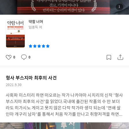
자를 이기지는 못하더라도 대등하게 맞설수 있게 도와주는 군장성
출신의 임종득이 펴낸 '약함너머'는 전쟁이나 스포츠에서 전략이
첨
1
부
필요하듯 우리의 삶과 사회속에서도 약자로서 잘 살아갈 수 있도록
된
사
진
도움이 되는 다양한 이야기들을 담은 책이다. 우리나라와 세계의 역
약함 너머
사속에서 절대 불가능 할것 같은 싸움에서 승리를 할수 있었던 그 원
글
임종득 저
동력은 무엇인지 실제 역사의 유명한 전쟁들과 영웅들,사회적 이슈
쓴
들과 사건들,유명인들의 삶 등을 조명하며 이들이 어떤 마음가짐과
이
어떤 기술들이 있었는지 느끼며 조직의 리더를 꿈꾸는 사람뿐만 아
니라 모든 연령층을 고루 담을수 있는 삶의 참고서 지침서처럼 다가
온 책이였다. P.104 신에게 아직 배 12척이 있습니다. 죽을 힘을 다
0
0
좋
댓
작
해 싸운다면 오히려 해볼 만 합니다. 이순신 장군님의 저런 발언은
아
글
성
요
일
어떻게 나올수 있었는지 12:138의 해전에서 무조건 이길수 밖에 없
는 이유를 우리가 잊지 말고 기억 하는 것이야말로 진부하지만 진리
형사 부스지마 최후의 사건
중에 진리인 삶의 교훈이고 책의 포인트라 생각된다. 역사를 참 좋아
작
2021.9.30
해서 더 흥미롭게 읽어 나갈수 있었고 다 아는 유명한 역사의 이야기
성
들이 새로운 시선으로 바라보며 그 의미가 다르게 느껴졌다. 삶에 지
사회파 미스터리 하면 떠오르는 작가 나카야마 시치리의 신작 '형사
일
칠때마다 다시 꺼내볼 수 있는 책이 하나 더 책장에 채워지는 기분이
부스지마 최후의 사건'을 읽었다.국내에 출간된 작품의 수 만 보더
며 모두가 현실에서 강자를 이길수 없어도 최소한의 방어를 할수 있
라도 히가시노 게이고 못지 않은 다작 작가라 생각 되는데 '연쇄 살
는 그런 세상이 되길 바라며 '약함너머' 리뷰를 마친다.
인마 개구리 남자'를 통해서 처음 작가를 만나고 취향저격을 하면서
그의 작품들을 대부분 읽게 되었는데 사회의 어두운 단면들을 간결
하고 직설적인 표현으로 스피드하게 풀어가는 스타일로 대중성과