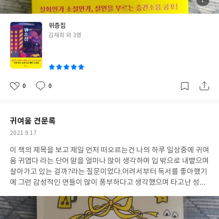
첨
1
부
있을때야 뭐 상관이 없겠지만 퇴근하고 집에 온 이후나 쉬는 날에는
된
사
진
늘 위층에 신경을 곤두세우며 내가 우습게 보이는지,내가 왜 내 집
위층집
에서도 편하게 못 쉬는지 하는 위층에 대한 분노가 점점 쌓이기 시작
글
김재희 외 3명
해서 이러다간 안되겠다 라는 두려움과 더 이상 위층에 올라 가는 것
쓴
이 너무 싫어 결국 집에 있는 시간을 어떻하든 최대한 줄이며 피해가
이
는 방법을 선택할 수 밖에 없었다. 그나마 정말 다행인건 위층은 6개
월이 좀 지나고 이사를 갔고 새로 들어온 사람들은 부부와 중학생 딸
이 있는 가족이었고 당연한 생활소음 외에는 다른 문제가 없었던 나
0
0
좋
댓
작
의 일상은 지옥에서 천국으로 바뀌었다. 평범하고 무난한 일상속에
아
글
성
요
일
서 누구에게나 찾아올 수 있는 너무나 민감하고 어려운 층간소음 이
란 소재를 가지고 한국의 추리 미스터리 작가들이 모여 펴낸 단편집
귀여움 견문록
'위층집'은 그래서 나에겐 더욱 공감하고 흥미롭고 무섭게 읽을 수
작
2021.9.17
있었다. 다 쓰러져가는 연립주택에 홀로 남아 글을 쓰는 하반신 마비
성
의 미성년자 소녀,윗층에 사는 수상한 행동을 하는 남자,그 남자를
이 책의 제목을 보고 제일 먼저 떠오르는건 나의 하루 일상중에 귀여
일
미행하는 여자 이 세 사람의 얽히고 설힌 무서운 이야기를 담은 '위
움 귀엽다 라는 단어 말을 얼마나 많이 생각하며 입 밖으로 내뱉으며
층집',층간소음의 가장 극단적인 사례를 보는 듯한 한 아파트에서
살아가고 있는 걸까?라는 질문이었다.어려서부터 독서를 좋아했기
일어난 노부부 살인사건을 다룬 '카오스 아파트의 층간소음 전쟁',
에 그런 감성적인 면들이 많이 풍부하다고 생각했으며 타고난 성향
남편과 주말부부로 지내는 여자의 주변에서 일어나는 살인사건의
도 이유일수도 있지만 어쨌든 '귀여움 귀엽다'는 나의 삶속에서 아
뜻밖의 진실을 그린 '소리 사이',매일 옆집에서 들려오는 여자의 신
주 많이 밀접한 관계라는건 의심이 없을 것 같다. 길을 가다 길냥이
음소리의 정체와 전혀 예상밖의 황당한 결말이 기다리는 '506호의
를 봤을때 귀여워,귀엽다ㅎㅎ 라는 말이 자연스럽게 튀어나오며 길