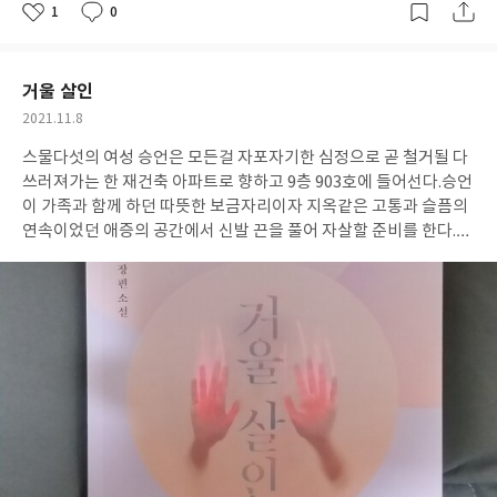
간결하게 분량을 줄였으면 더 좋지 않았나 하는 아쉬움이 남았다.그
1
0
좋
댓
작
렇지만 시미즈의 그 두려움은 어디에서 시작되는지 본인의 문제와
아
글
성
요
일
하루히코가 감추고 있는 말할수 없는 비밀,목요일의 아이 사건의 범
인과 그를 숭배하는 사람들 등등 이 모든 것들이 뒤엉키며 미스터리
거울 살인
한 여러 사건들과 잔인한 현실,그리고 그 끝에서 마주하는 진실한
작
2021.11.8
선택의 순간이 깊이를 알수 없는 암흑속으로 서서히 빨려 들어가다
성
깊은 어둠속에서 한 줄기 빛을 찾은 듯 결국 이 소설은 나에겐 진실
스물다섯의 여성 승언은 모든걸 자포자기한 심정으로 곧 철거될 다
일
되지 못했던 한 남자가 진짜 아버지가 되는 과정을 그린 성장 소설처
쓰러져가는 한 재건축 아파트로 향하고 9층 903호에 들어선다.승언
럼 다가왔다. P.278 목요일의 아이들아,너희들은 세계의 끝을 보고
이 가족과 함께 하던 따뜻한 보금자리이자 지옥같은 고통과 슬픔의
싶지 않은가?멸망해 버린 세계의 그 고요 속에 서 있고 싶지 않은
연속이었던 애증의 공간에서 신발 끈을 풀어 자살할 준비를 한다.목
가? 나는 보았다.세계의 끝을 확실히 보았다.나는 거기 서 있었다.멸
을 걸고 숨이 끊어지기 전 모든 행복과 비극의 시작인듯한 거울을 노
망한 세계의 중심에,확실히,그날,나는 거기 서 있었다. 목요일의 아
려보며 몸부림은 더욱 격렬해지고 발이 거울에 닿자 승언은 거울속
이의 범인 유타로와 그와 닮았다는 하루히코가 보는 그 세계란 무엇
으로 빨려 들어가 버린다... 다양한 분야에서 활동한 경력들이 눈에
인가? 싸이코패스나 중2병 걸린 애들의 헛소리가 아니고 누구에게
띄는 천지혜 작가의 신작소설 '거울 살인'은 젊은 여성의 극단적인
는 그것이 이 세상을 보는 중심이 되며 그 안에서 불행이 될수도 희
시도와 거울로 들어가는 초자연적인 상황을 묘사하며 전형적인 미
망이 될수도 있지만 결국 이 모든것이 가정으로부터 출발이 되며 거
스터리한 분위기로 이야기는 시작된다.승언에게만 보이는 거울의
기서 어떤 원인과 결과를 찾아야 하지 않을까... 전형적인 어둡고 음
특별한 능력으로 거울은 왼쪽과 오른쪽의 세상을 보여 주며 같은듯
침한 일본 미스터리 장르속에서 묵직한 질문과 메세지가 있는 진짜
다른 두 가지의 인생은 승언에겐 기회이자 불행이고 거울이 가지고
마음을 보여 준다는 것이 얼마나 어렵고 중요한 것인지를 다시 한번
있는 양면성은 그녀의 인생을 더욱 꼬이게 하며 최악으로 몰고 가는
느끼게 된 신이 되고자 했던 한 소년과 소년의 진짜 아버지가 되고자
과정들이 안타깝고 흥미롭게 펼쳐졌다. 도무지 끝을 알수가 없는 가