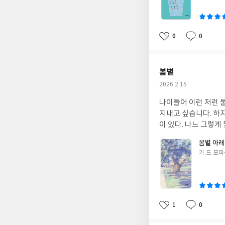
이
0
0
좋
댓
작
아
글
성
요
일
봄볕
작
2026.2.15
성
나이들어 이런 저런 
일
지내고 싶습니다. 하지만 
이 있다. 나느 그렇게
봄볕 아
글
기 드 모파
쓴
이
1
0
좋
댓
작
아
글
성
요
일