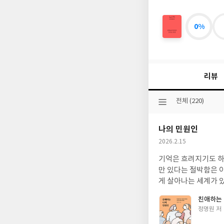
0%
심
장
보
다
단
리뷰
단
한
토
선
전체 (220)
마
택
토
된
한
나의 민원인
분
알
류
작
2026.2.15
성
기억은 흐려지기도 하
일
만 있다는 절박함은 
친애하는 
글
정명원 저
쓴