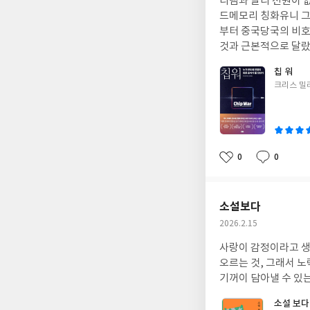
디램과 달리 전원이 
일
드메모리 칭화유니 그룹 화웨이의 장비를 쓰지않는다면 스마트폰을 쓸 수 없게 된 나라도 여럿 있었다. 화웨이를 처음
부터 중국당국의 비호 아래 큰 회사
것과 근본적으로 달랐
칩 워
글
크리스 밀
쓴
이
0
0
좋
댓
작
아
글
성
요
일
소설보다
작
2026.2.15
성
사랑이 감정이라고 생
일
오르는 것, 그래서 
기꺼이 담아낼 수 있
소설 보다 