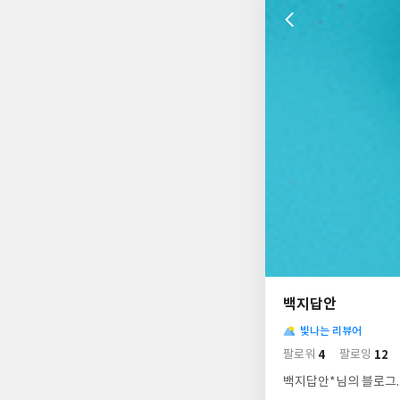
나
의
백지답안
님
사
의
빛나는 리뷰어
락
사
배
4
12
팔로워
팔로잉
경
락
백지답안*님의 블로그.