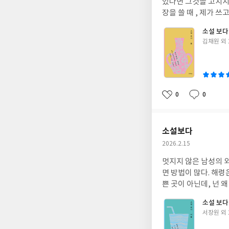
있다면 그것을 고치지 않고 유지하는 
장을 쓸 때 , 제가 
소설 보다 :
글
김채원 외 
쓴
이
0
0
좋
댓
작
아
글
성
요
일
소설보다
작
2026.2.15
성
멋지지 않은 남성의 
일
면 방법이 많다. 해령은 화자를 답답해 한다. 이는 사실 해령이 편견이 없는 인물이기 때문이다. 세상은 그렇게까지 나
쁜 곳이 아닌데, 넌 
소설 보다 
글
서장원 외 
쓴