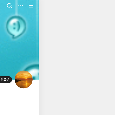
저
장
팔로우
대
표
사
진