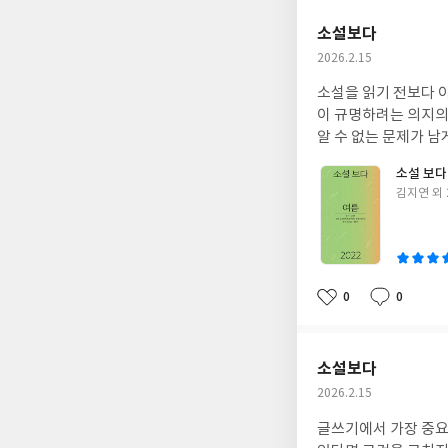
요
일
소설보다
작
2026.2.15
성
소설을 읽기 전보다 아주 약간 더
일
이 규명하려는 의지의
알 수 없는 문제가 남
소설 보다 
글
김지연 외 
쓴
이
0
0
좋
댓
작
아
글
성
요
일
소설보다
작
2026.2.15
성
글쓰기에서 가장 중요
일