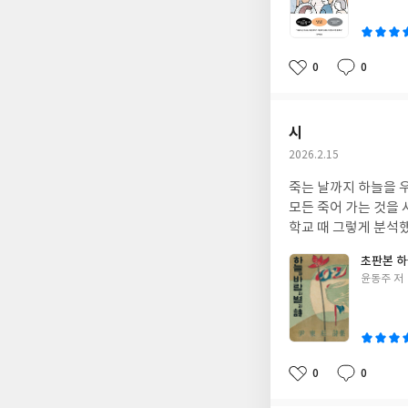
이
0
0
좋
댓
작
아
글
성
요
일
시
작
2026.2.15
성
죽는 날까지 하늘을 우러러 한 점 부끄럼이 없기
일
모든 죽어 가는 것을 사랑해야지. 그리고 나한테 주어진 길을 걸어가야겠다.
학교 때 그렇게 분석했
초판본 하
글
윤동주 저
쓴
이
0
0
좋
댓
작
아
글
성