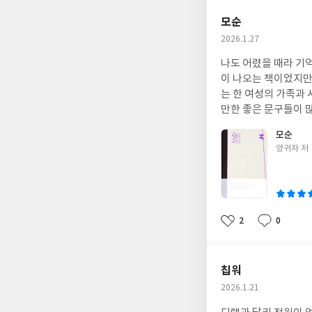
모순
작
2026.1.27
성
나도 어렸을 때라 기
일
이 나오는 책이었지만
는 한 여성의 가족과
만한 좋은 문구들이 많
되는 것일까.
모순
글
양귀자 저
쓴
이
2
0
좋
댓
작
아
글
성
요
일
칩워
작
2026.1.21
성