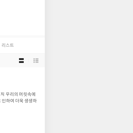
리스트
목
록
보
기
선
택
오직 우리의 머릿속에
 인하여 더욱 생생하