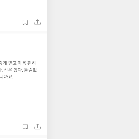
렇게 믿고 마음 편히
림없
니까요.