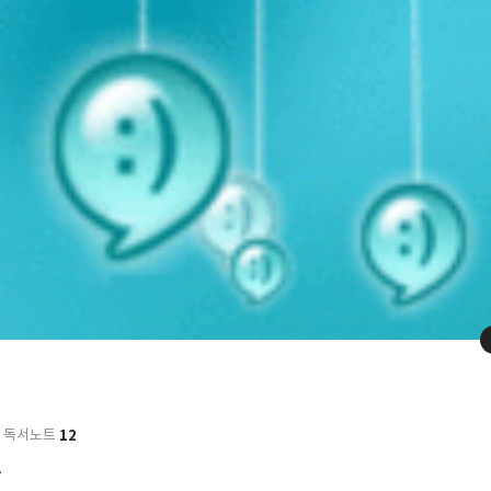
12
독서노트
.