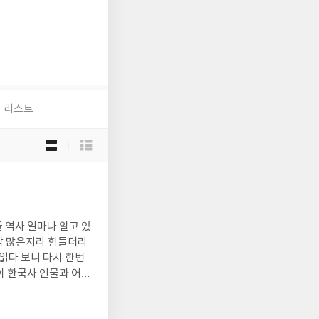
리스트
목
록
보
기
선
택
낙 많은지라 힘들더라
눈에 띄더라고요. 40