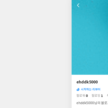
나
의
ehddk5000
님
사
의
시작하는 리뷰어
락
사
배
0
1
팔로워
팔로잉
경
락
ehddk5000님의 블