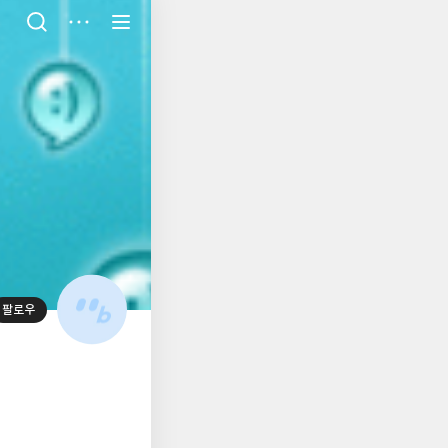
저
장
팔로우
대
표
사
진