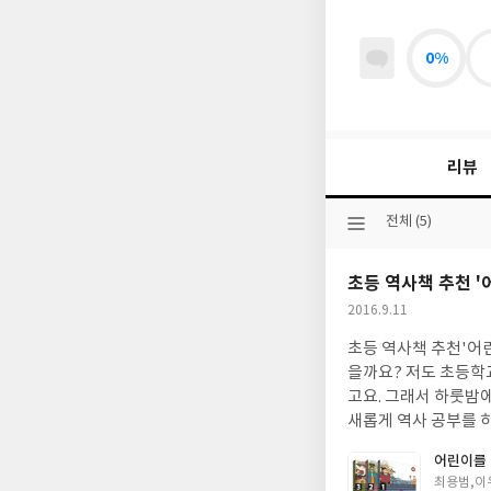
0%
리뷰
선
전체 (5)
택
된
초등 역사책 추천 '
분
류
작
2016.9.11
성
초등 역사책 추천'어린이를 위한 하룻밤에 읽는
일
을까요? 저도 초등학
고요. 그래서 하룻밤에 읽는 한국사
새롭게 역사 공부를 하는 듯 아이와 함께 해 봅니다. 초등 역사책 추천- 역사 영재를 키우는
운 용어를 잘 설명해 
어린이를 
만 독자가 선택한 ' 하룻밤에 읽
글
최용범,이