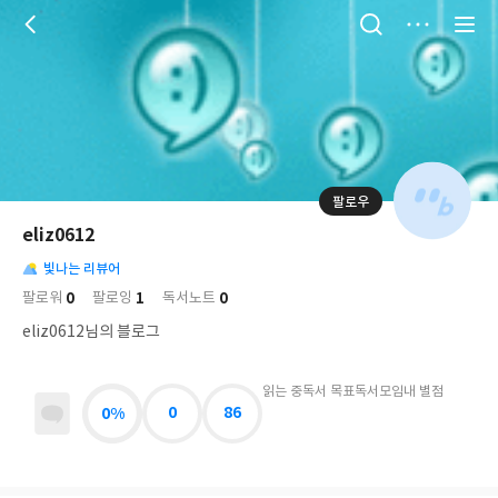
저
장
팔로우
나
의
eliz0612
님
대
사
의
빛나는 리뷰어
표
락
사
사
배
0
1
0
팔로워
팔로잉
독서노트
진
경
락
eliz0612님의 블로그
읽는 중
독서 목표
독서모임
내 별점
0%
0
86