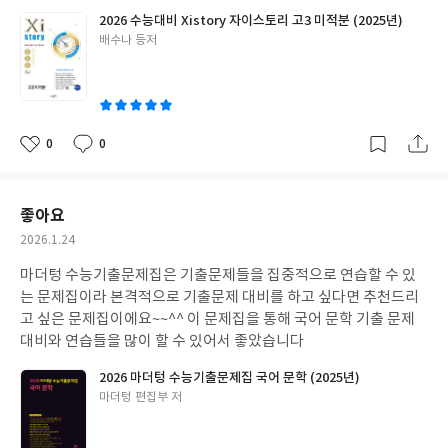
2026 수능대비 Xistory 자이스토리 고3 미적분 (2025년)
글
배수나 등저
쓴
이
0
0
좋
댓
작
아
글
성
요
일
좋아요
작
2026.1.24
성
마더텅 수능기출문제집은 기출문제들을 집중적으로 연습할 수 있
일
는 문제집이라 본격적으로 기출문제 대비를 하고 싶다면 추천드리
고 싶은 문제집이에요~~^^ 이 문제집을 통해 국어 문학 기출 문제
대비와 연습들을 많이 할 수 있어서 좋았습니다
2026 마더텅 수능기출문제집 국어 문학 (2025년)
글
마더텅 편집부 저
쓴
이