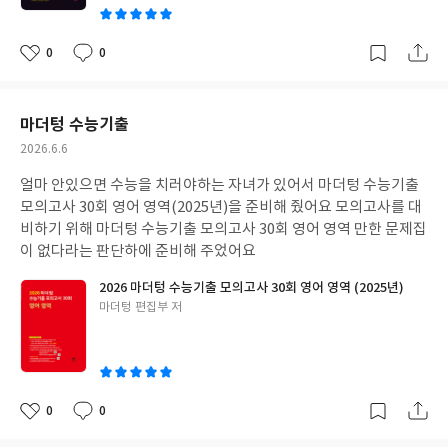
0
0
좋
댓
작
아
글
성
요
일
마더텅 수능기출
작
2026.6.6
성
얼마 안있으면 수능을 치러야하는 자녀가 있어서 마더텅 수능기출
일
모의고사 30회 영어 영역(2025년)을 준비해 줬어요 모의고사를 대
비하기 위해 마더텅 수능기출 모의고사 30회 영어 영역 만한 문제집
이 없다라는 판단하에 준비해 주었어요
2026 마더텅 수능기출 모의고사 30회 영어 영역 (2025년)
글
마더텅 편집부 저
쓴
이
0
0
좋
댓
작
아
글
성