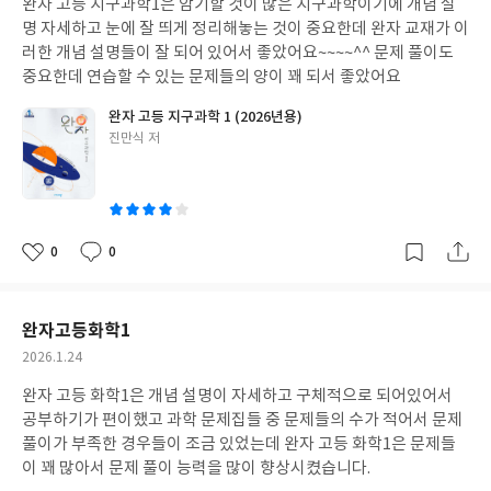
완자 고등 지구과학1은 암기할 것이 많은 지구과학이기에 개념 설
일
명 자세하고 눈에 잘 띄게 정리해놓는 것이 중요한데 완자 교재가 이
러한 개념 설명들이 잘 되어 있어서 좋았어요~~~~^^ 문제 풀이도
중요한데 연습할 수 있는 문제들의 양이 꽤 되서 좋았어요
완자 고등 지구과학 1 (2026년용)
글
진만식 저
쓴
이
0
0
좋
댓
작
아
글
성
요
일
완자고등화학1
작
2026.1.24
성
완자 고등 화학1은 개념 설명이 자세하고 구체적으로 되어있어서
일
공부하기가 편이했고 과학 문제집들 중 문제들의 수가 적어서 문제
풀이가 부족한 경우들이 조금 있었는데 완자 고등 화학1은 문제들
이 꽤 많아서 문제 풀이 능력을 많이 향상시켰습니다.