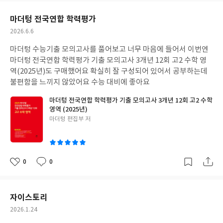
요
일
마더텅 전국연합 학력평가
작
2026.6.6
성
마더텅 수능기출 모의고사를 풀어보고 너무 마음에 들어서 이번엔
일
마더텅 전국연합 학력평가 기출 모의고사 3개년 12회 고2 수학 영
역(2025년)도 구매했어요 확실히 잘 구성되어 있어서 공부하는데
불편함을 느끼지 않았어요 수능 대비에 좋아요
마더텅 전국연합 학력평가 기출 모의고사 3개년 12회 고2 수학
영역 (2025년)
글
마더텅 편집부 저
쓴
이
0
0
좋
댓
작
아
글
성
요
일
자이스토리
작
2026.1.24
성