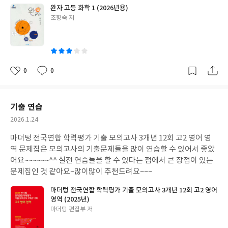
완자 고등 화학 1 (2026년용)
글
조향숙 저
쓴
이
0
0
좋
댓
작
아
글
성
요
일
기출 연습
작
2026.1.24
성
마더텅 전국연합 학력평가 기출 모의고사 3개년 12회 고2 영어 영
일
역 문제집은 모의고사의 기출문제들을 많이 연습할 수 있어서 좋았
어요~~~~~~^^ 실전 연습들을 할 수 있다는 점에서 큰 장점이 있는
문제집인 것 같아요~많이많이 추천드려요~~~
마더텅 전국연합 학력평가 기출 모의고사 3개년 12회 고2 영어
영역 (2025년)
글
마더텅 편집부 저
쓴
이