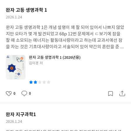
요
일
완자 고등 생명과학 1
작
2026.1.24
성
완자 고등 생명과학 1은 개념 설명이 꽤 잘 되어 있어서 나쁘지 않았
일
지만 오타가 몇 개 발견되었고 68p 12번 문제에서 ㄷ보기에 잠을
잘 때 소모되는 에너지는 활동대사량이라고 하는데 교과서에선 잠
을 자는 것은 기초대사량이라고 서술되어 있어 약간의 혼란을 준 점
에서는 문제집의 수정과 피드백 수용을 원합니다.
완자 고등 생명과학 1 (2026년용)
글
김미경 저
쓴
이
0
0
좋
댓
작
아
글
성
요
일
완자 지구과학1
작
2026.1.24
성