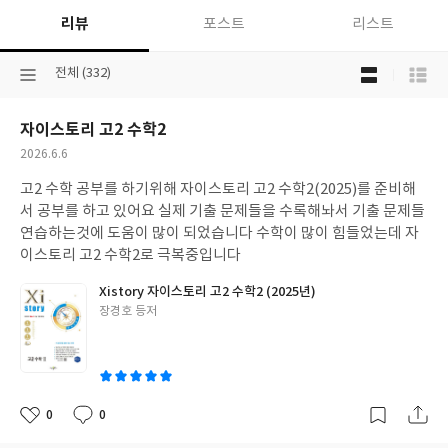
리뷰
포스트
리스트
목
선
전체 (332)
록
택
보
된
기
자이스토리 고2 수학2
분
선
류
택
작
2026.6.6
성
고2 수학 공부를 하기위해 자이스토리 고2 수학2(2025)를 준비해
일
서 공부를 하고 있어요 실제 기출 문제들을 수록해놔서 기출 문제들
연습하는것에 도움이 많이 되었습니다 수학이 많이 힘들었는데 자
이스토리 고2 수학2로 극복중입니다
Xistory 자이스토리 고2 수학2 (2025년)
글
장경호 등저
쓴
이
0
0
좋
댓
작
아
글
성