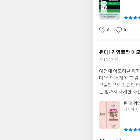
쓴
이
0
0
좋
댓
작
아
글
성
요
일
된다! 귀염뽀짝 이
작
2019.12.29
성
예전에 이모티콘 제작
일
다^^.책 소개에 ‘그
그림판으로 간단한 이
는 법까지 자세한 사
콘 만들기, 인물 사진
된다! 귀
던 궁금증이 많이 해
글
정지혜 저
법이 소개되어 있어서
쓴
보자 분들에게 추천하
이