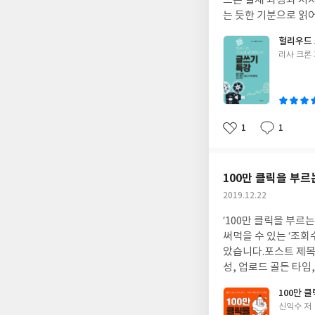
쓰는 실제 과정과 저
는 듯한 기분으로 읽
책입니다.
헐리우드 
글
리사 크론
쓴
이
1
1
좋
댓
작
아
글
성
요
일
100만 클릭을 부르
작
2019.12.22
성
‘100만 클릭을 부르
일
써먹을 수 있는 ‘조회
았습니다.포스트 제목
성, 업로드 골든 타
쉽게 정리해 놓았습니
100만 
라고 생각합니다.
글
신익수 저