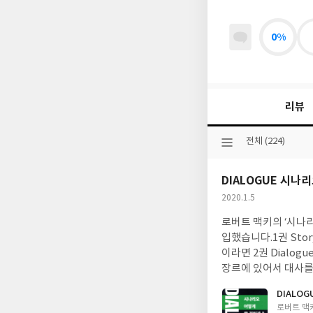
0%
리뷰
선
전체 (224)
택
된
DIALOGUE 시나
분
류
작
2020.1.5
성
로버트 맥키의 ‘시나리오
일
입했습니다.1권 St
이라면 2권 Dialo
장르에 있어서 대사를
다.매우 실용적이면서
DIALO
글
로버트 맥