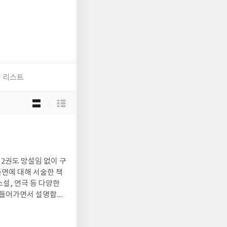
리스트
목
록
보
기
선
택
서 2권도 망설임 없이 구
측면에 대해 서술한 책
소설, 연극 등 다양한
를 들어가면서 설명합니
.