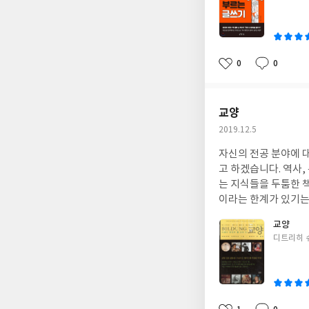
쓴
이
0
0
좋
댓
작
아
글
성
요
일
교양
작
2019.12.5
성
자신의 전공 분야에 
일
고 하겠습니다. 역사,
는 지식들을 두툼한 
이라는 한계가 있기는
분량이 많음에도 불구
교양
글
디트리히 
쓴
이