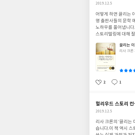
작
2019.12.5
성
어떻게 하면 끌리는 
일
명 출판사들의 문학 
노하우를 풀어냅니다.
스토리텔링에 대해 잘
만드는 스토리를 만들
끌리는 이
글
리사 크론
쓴
이
2
1
좋
댓
작
아
글
성
요
일
헐리우드 스토리 컨
작
2019.12.5
성
리사 크론의 ‘끌리는 
일
습니다.이 책 역시 