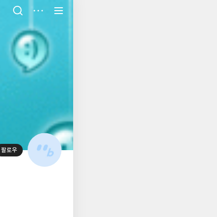
저
장
팔로우
대
표
사
진