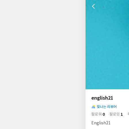
나
의
english21
님
사
의
빛나는 리뷰어
락
사
배
0
1
팔로워
팔로잉
경
락
English21