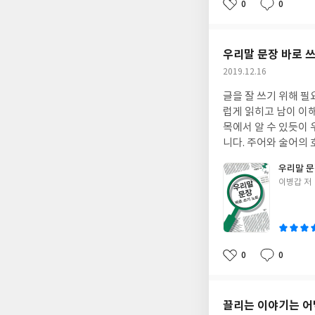
0
0
좋
댓
작
아
글
성
요
일
우리말 문장 바로 
작
2019.12.16
성
글을 잘 쓰기 위해 
일
럽게 읽히고 남이 이해
목에서 알 수 있듯이
니다. 주어와 술어의 
한 예시문과 함께 익힐
우리말 문
기에 관심있는 많은 
글
이병갑 저
쓴
이
0
0
좋
댓
작
아
글
성
요
일
끌리는 이야기는 어