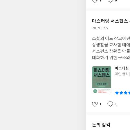
1
0
좋
댓
작
아
글
성
요
일
마스터링 서스펜스 
작
2019.12.5
성
소설의 어느 장르이던
일
상생활을 묘사할 때에
서스펜스 상황을 만들
대화하기 위한 구조와
도움이 되었습니다. 
마스터링 
글
제인 클리
쓴
이
1
1
좋
댓
작
아
글
성
요
일
돈의 감각