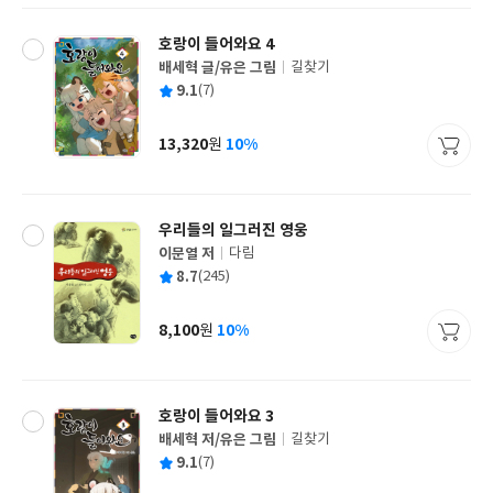
호랑이 들어와요 4
배세혁 글/유은 그림
길찾기
글
평
9.1
(7)
쓴
출
균
이
판
사
13,320
10%
원
가
격
우리들의 일그러진 영웅
이문열 저
다림
글
평
8.7
(245)
쓴
출
균
이
판
사
8,100
10%
원
가
격
호랑이 들어와요 3
배세혁 저/유은 그림
길찾기
글
평
9.1
(7)
쓴
출
균
이
판