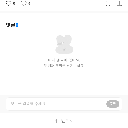
0
0
좋
댓
작
아
글
성
요
일
댓글
0
아직 댓글이 없어요.
첫 번째 댓글을 남겨보세요.
등록
맨위로