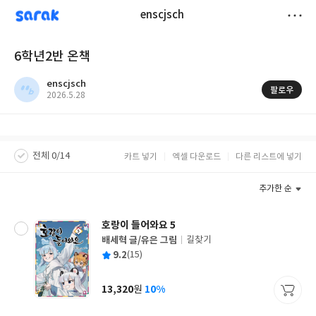
sarak
enscjsch
저
6학년2반 온책
장
enscjsch
팔로우
작
2026.5.28
성
일
전체 0/14
카트 넣기
엑셀 다운로드
다른 리스트에 넣기
추가한 순
호랑이 들어와요 5
배세혁 글/유은 그림
길찾기
글
평
9.2
(15)
쓴
출
균
이
판
사
13,320
10%
원
가
격