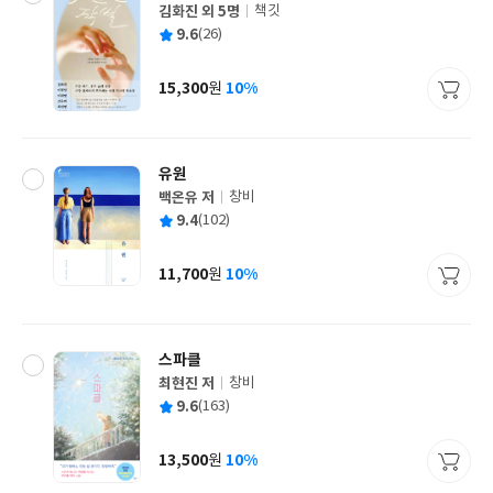
김화진 외 5명
책깃
글
평
9.6
(26)
쓴
출
균
이
판
사
15,300
10%
원
가
격
유원
백온유 저
창비
글
평
9.4
(102)
쓴
출
균
이
판
사
11,700
10%
원
가
격
스파클
최현진 저
창비
글
평
9.6
(163)
쓴
출
균
이
판
사
13,500
10%
원
가