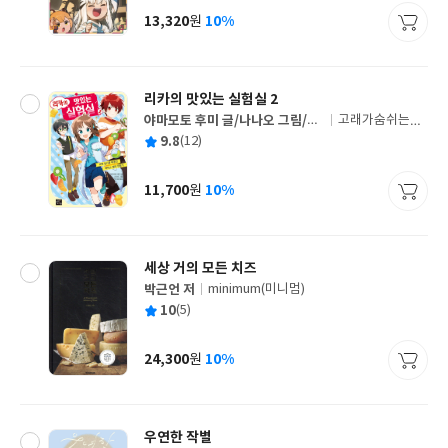
사
13,320
10%
원
가
격
리카의 맛있는 실험실 2
야마모토 후미 글/나나오 그림/이
고래가숨쉬는도
글
소담 역
서관
평
9.8
(12)
쓴
출
균
이
판
사
11,700
10%
원
가
격
세상 거의 모든 치즈
박근언 저
minimum(미니멈)
글
평
10
(5)
쓴
출
균
이
판
사
24,300
10%
원
가
격
우연한 작별