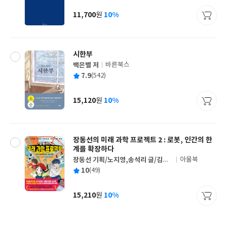
이
판
사
11,700
10%
원
가
격
시한부
백은별 저
바른북스
글
평
7.9
(542)
쓴
출
균
이
판
사
15,120
10%
원
가
격
장동선의 미래 과학 프로젝트 2 : 로봇, 인간의 한
계를 확장하다
장동선 기획/노지영,송석리 글/김지
아울북
글
인 그림
평
10
(49)
쓴
출
균
이
판
사
15,210
10%
원
가
격