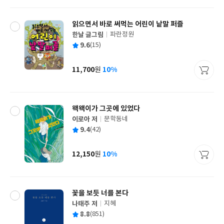
격
읽으면서 바로 써먹는 어린이 낱말 퍼즐
한날 글그림
파란정원
글
평
9.6
(15)
쓴
출
균
이
판
사
11,700
10%
원
가
격
왝왝이가 그곳에 있었다
이로아 저
문학동네
글
평
9.4
(42)
쓴
출
균
이
판
사
12,150
10%
원
가
격
꽃을 보듯 너를 본다
나태주 저
지혜
글
평
8.8
(851)
쓴
출
균