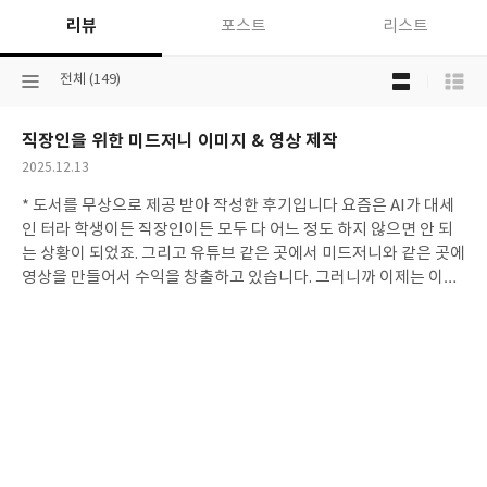
리뷰
포스트
리스트
목
선
전체 (149)
록
택
보
된
기
직장인을 위한 미드저니 이미지 & 영상 제작
분
선
류
택
작
2025.12.13
성
* 도서를 무상으로 제공 받아 작성한 후기입니다 요즘은 AI가 대세
일
인 터라 학생이든 직장인이든 모두 다 어느 정도 하지 않으면 안 되
는 상황이 되었죠. 그리고 유튜브 같은 곳에서 미드저니와 같은 곳에
영상을 만들어서 수익을 창출하고 있습니다. 그러니까 이제는 이러
한 일러스트나 영상을 만드는 영역이 전문적으로 배운 사람들만 하
는 것이 아니라 명령어를 통하여 손쉽게 만들 수 있는 구조가 되었
죠. 그렇다 하더라도 결국 그걸 어떻게 사용하는지는 사용자의 역량
에 달려 있는 터라 아무래도 배움이 필요합니담. 그래서 나온 책이라
볼 수 있겠습니다. 미드저니는 이미지 생성형 인공지능입니다. 명령
어를 통해서 이제 내가 직접 그림을 그리지 않아도 자신이 원하는 그
림이나 영상을 추출할 수 있습니다. 이 책은 미드저니의 계정을 만드
는 방법부터 시작합니다. 참고로 미드저니는 유료라는 것 알려드립