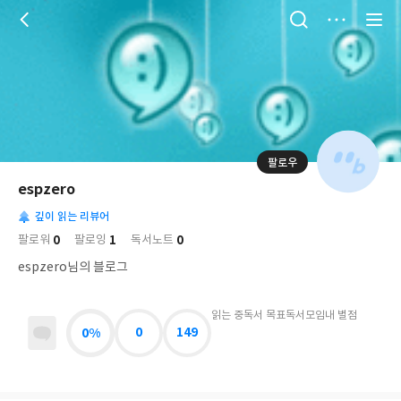
저
장
팔로우
나
의
espzero
님
대
사
의
깊이 읽는 리뷰어
표
락
사
사
배
0
1
0
팔로워
팔로잉
독서노트
진
경
락
espzero님의 블로그
읽는 중
독서 목표
독서모임
내 별점
0%
0
149