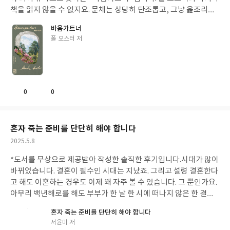
책을 읽지 않을 수 없지요. 문체는 상당히 단조롭고, 그냥 읊조리듯
말하고 있지만 사실 내용은 스펙터클합니다. 바움가트너의 시선과
바움가트너
행동 하나하나가 치밀하게 묘사되는 동시에 일도 얼마나 많이 일어
글
폴 오스터 저
나는데요. 2층 코지토리엄에 갔다가 문장 마무리하기 위한 책이 거
쓴
실에 있어서 가는 도중에 누이한테 전화해야 한다는 것을 기억하고,
이
전화하려다가 주방 불태울 뻔한 것 끄고서는 아무 생각 없이 뜨거운
냄비 만졌다가 화상 입고선 전화 와서는 계량기 검침을 제때 못 가서
미안하다는 전화를 받은 후 자신의 누이 나오미에게 전화를 걸려고
0
0
좋
댓
작
하지만, 책 배달해주는 몰리가 방문하고선 다시 전화가 와서 받으니
아
글
성
자신의 가사일을 책임지는 플로렌스가 오지 못한다는 걸 그 딸 로지
요
일
타에게 듣고, 달래주다가 다시 누이 나오미에게 전화하려고 하니 계
혼자 죽는 준비를 단단히 해야 합니다
량 검침원 에드가 오고, 계량기가 있는 지하는 전깃불이 꺼져 있고,
작
2025.5.8
에드를 계량기에 안내하려다가 우당탕탕~ 하고 계단에서 굴러 떨어
성
지는 일이 불과 30분도 안 되어서 일어나는 일이란 것이죠................
*도서를 무상으로 제공받아 작성한 솔직한 후기입니다.
시대가 많이
일
하지만 그것을 시작으로 하여 10년 전에 사별한 아내 애나와의 추억
바뀌었습니다. 결혼이 필수인 시대는 지났죠. 그리고 설령 결혼한다
을 정말 자그마한 것들이 하나하나 터트려져 나가면서 선명하고도
고 해도 이혼하는 경우도 이제 꽤 자주 볼 수 있습니다. 그 뿐인가요.
아련한 색채로서 아로새겨지는 것들에 대한 반추가 시작됩니다. 이
아무리 백년해로를 해도 부부가 한 날 한 시에 떠나지 않은 한 결국
미 옆에 없지만 기억 속에서 끄집어 내어져 현실에서 상상과 함께 더
혼자만의 시간을 보내지 않을 수 없습니다. 과거에는 가족이란 존재
혼자 죽는 준비를 단단히 해야 합니다
해지는 그 확실한 잔영의 모습이 마음 아리게 다가오게 만듭니다. 그
와 항상 함께 살아갔습니다만 이제는 그러하지 않습니다. 각자의 공
글
서윤미 저
것에 대한 것을 '우연히 마주친 덧없는 순간들은 기억 속에 끈질기
간도 중요하기 때문에 가족끼리 자주 왕래를 하지만 같이 살지 않는