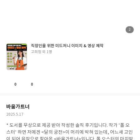
니다. 무료 아닙니다. 그리고 단순히 미드저니에서 끝나지 않고, ch
at GPT와 일레븐랩스, 캡컷에 대한 활용방법에 대한 설명도 겸하
면서 미드저니를 실질적으로 어떻게 더 발전시켜서 내보일 수 있는
지도 알려주고 있습니다. 그래서 간단하게 영상광고까지도 만들어
볼 수 있도록 구성되어 있습니다. 또한 이 책은 당연하지만 컬러로
첨
2
부
구성되어 있고요. 실습을 겸하고 있기 때문에 예제 파일이 있습니다.
된
사
진
그래서 이 교재를 따라서 차근차근 배울 수가 있어요. 이 책을 통해
직장인을 위한 미드저니 이미지 & 영상 제작
서 미드저니와 같은 AI 프로그램들을 접할 수 있는 기초적인 단계가
글
고희청 외 1명
되지 않을까란 생각을 해 봅니다. 그리고 두꺼운 것에 비해서 가벼운
쓴
편이에요. 그래서 들고 다니기에도 부담스럽지 않은 것도 한 장점이
이
될 것 같습니다.
0
0
좋
댓
작
아
글
성
요
일
바움가트너
작
2025.5.17
성
* 도서를 무상으로 제공 받아 작성한 솔직 후기입니다.
작가 '폴 오
일
스터' 하면 저에겐 <달의 궁전>이 머리에 박혀 있는데, 어느새 고인
이 되어 유작으로 찾아온 <바움가트너>입니다. 폴 오스터의 마지막