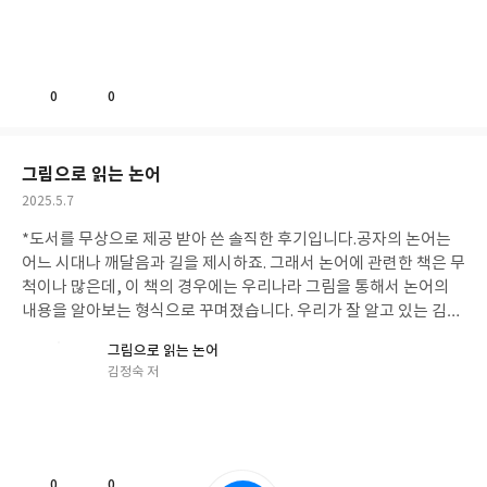
쓴
게 남아 있는지'라고 표현하는 거겠죠. 바움가트너가 사별한 아내를
경우도 상당히 많죠.
그래도 가족이 자주 왕래를 한다면 좋겠습니다
이
그리듯 이제 독자가 폴 오스터를 그리게 되었네요. 그게 자못 슬픕니
만, 만약에 결혼하지 않고, 동거하는 사람도 없이 혼자서 생을 살아
다.
나가겠다고 생각한다면 사실 녹록한 상황은 아닙니다. 젊을 때에는
괜찮은데, 나이가 들수록 도움을 요청해야 할 일이 은근히 빈번해지
0
0
좋
댓
작
거든요. 결국 그런 잡다한 것들 하나하나 해 줄 수 있는 건 결국 가족
아
글
성
이란 것인데 가족 없이 혼자라면 그 모든 것을 나름 요령있게 해결하
요
일
고, 준비해나가는 수 밖에 없습니다. 고독사는 가급적 일어나지 않
그림으로 읽는 논어
도록 노력해야 맞겠죠.
그래서 결국 이러한 책까지 나온 것 같습니다.
작
2025.5.7
시작이 어찌 되었든 결국 혼자서 버티는 시간이 올 것이고, 이걸 어
성
떻게 잘 헤쳐 나가는가가 관건인 거겠죠. 책은 전반적인 통계, 그리
*도서를 무상으로 제공 받아 쓴 솔직한 후기입니다.
공자의 논어는
일
고 우리가 쉽게 생각할 수 있는 이야기들, 자못 간과하고 있었던 것
어느 시대나 깨달음과 길을 제시하죠. 그래서 논어에 관련한 책은 무
들 짧은 주제 안에서 쉽게 쉽게 풀어냅니다.
더불어 책의 제목처럼 단
척이나 많은데, 이 책의 경우에는 우리나라 그림을 통해서 논어의
단히 준비할 수 있도록 엔딩 맵도 맨 끝에 부록으로 제시하고 있습니
내용을 알아보는 형식으로 꾸며졌습니다. 우리가 잘 알고 있는 김홍
다. 유언장은 어떻게 작성해야 하는지, 연명치료에 관한 의사는 어
도, 김정희, 정선 등의 그림들을 열거하면서 그 안에서 공자의 논어
그림으로 읽는 논어
떻게 해야 하는지, 나의 경제는 어떻게 꾸려가야하는지 엄청나게 디
의 생각을 찾아내는 것이지요.
아무래도 그림이란 것도 그 시대상을
글
김정숙 저
테일하진 않지만, 충분히 한 번은 점검해 볼 수 있는 것들을 나열해
담고 있는 것이고, 그때의 미덕이나 부덕에 대한 이야기를 하지 않
쓴
놓았습니다. 또한 뭔 일이 있을 때 어느 공공기관에 문의해야 할지,
을 수 없고, 어떻게 살아야 옳은가 하는 각 화가만의 사상과 사유가
이
어떤 인터넷 사이트에 접속해야 할지도 정리해 놓았습니다.
혼자 살
투영될 수 밖에 없고, 조선시대에 공자와 맹자의 말씀은 하늘 우러
아야 하거나, 어떤 미래를 꾸리면서 향후 다가올 죽음을 준비해야
러 본 만큼 그림에서도 대놓고는 아니어도 이곳저곳 묻어 있는 것 또
할지를 고민하는 분이 있다면 한 번 정도 가볍게 훑어보기 좋다고 생
한 당연한 것이 아니겠나 싶습니다.
그래서 이 책의 경우에는 여러 가
0
0