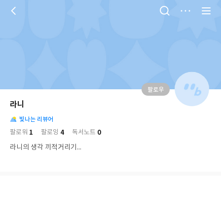
저
장
팔로우
나
의
라니
님
대
사
의
빛나는 리뷰어
표
락
사
사
배
1
4
0
팔로워
팔로잉
독서노트
진
경
락
라니의 생각 끼적거리기...