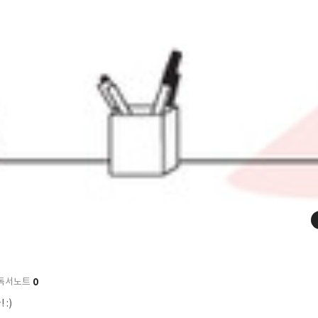
0
독서노트
 :)