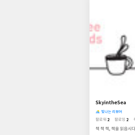
나
의
SkyintheSea
님
사
의
빛나는 리뷰어
락
사
배
2
2
팔로워
팔로잉
경
락
책 책 책, 책을 읽읍시다!