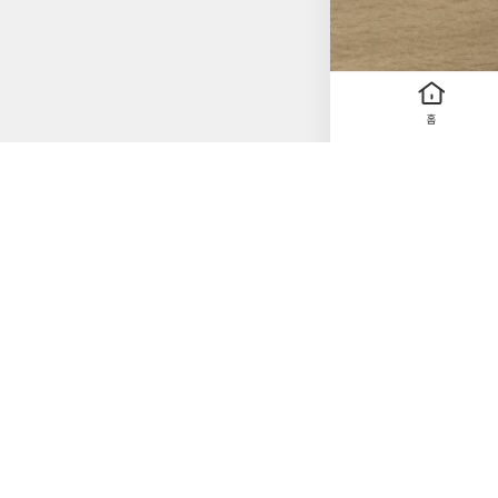
때문이라 지은이는 설
라가는 행동이 얼마나
지 오래. 정보 경쟁
시장을 이기려 하기보
시각도 균형 있게 제
홈
키지만 그렇다고 모든
패할 수 있다는 지적
가 의견, 실제 투자
만듭니다. 덕분에 우
한, 책은 급변하는 
다. 시장의 움직임을
이 장기적으로 더 중
다. 하지만 아는 것과
자에 대해, 그리고 투자를
다큐프라임#EBS
서#경제#EBS다큐