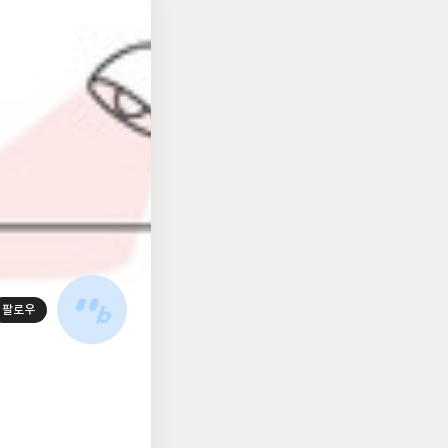
저
장
팔로우
대
표
사
진