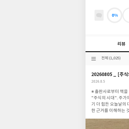
0%
리뷰
선
전체 (1,025)
택
된
20260805 _ [
분
류
작
2026.8.5
성
※ 출판사로부터 책을 지원받았
일
"주식의 시대". 주가
기 더 힘든 오늘날의 
한 근거를 이해하는 
들이 얼마나 감정에 
고 정작 손실이 난 종