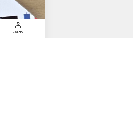
투자 정보나 소문을 따
그 정보를 다 반영한
중요함을 역설합니다.
지은이는 버블에 대한
 사회를 크게 변화시
나의 사락
지만 성급한 투자는 실
한 연구 자료와 전문
을 객관적으로 살펴보게
 돌아보게 됩니다. 또
가져야 하는지 알려줍니
 판단을 유지하는 것
 많지 않을까 생각합니
들이 본 책과 함께 투
S
책#전국민경제필독
첨
1
부
된
사