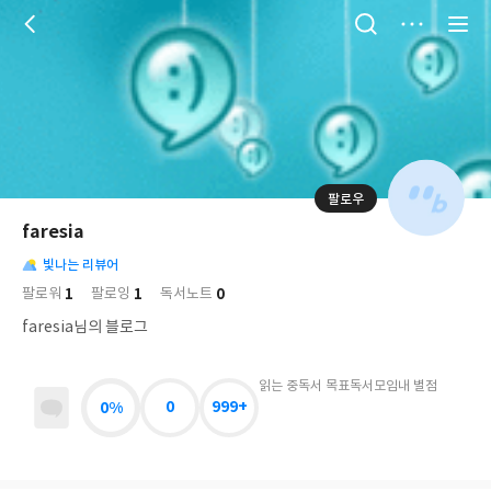
저
장
팔로우
나
의
faresia
님
대
사
의
빛나는 리뷰어
표
락
사
사
배
1
1
0
팔로워
팔로잉
독서노트
진
경
락
faresia님의 블로그
읽는 중
독서 목표
독서모임
내 별점
0%
0
999+