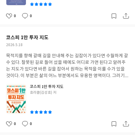
체적으로 평신도들이 쉽게 이해할 수 있도록 구성되었다. 요한계시
다. 성경에 나오는 인물들의 삶과 기도를 통하여 나를 살리는 기도를
록의 책들을 읽어보면 어려운 부분들이 많고, 내용도 방대하다가 보
지금 시작해 보기를 소망해 본다.
니까 이해하는데 어려움을 겪는 현실에서 스토리 요한계시록을 통
0
0
좋
댓
작
하여 이러한 부분들을 보안하면서도 요한계시록에 대한 충분한 이
아
글
성
해와 맥락을 알 수 있도록 되어져 있다. 어떻게 하면 요한계시록을
요
일
더욱 쉽고 재미있게 이해할 수 있을까?라는 고민에서 탄생한 책이
코스피 1만 투자 지도
다. 요한 계시록의 내용을 가장 효과적으로 전달하기 위해서는 스토
작
2026.5.18
리텔링으로 풀어내는 것이 가장 좋다는 생각으로 기획되어졌기 때
성
문에 책의 제목 또한 스토리 요한계시록이다. 그렇기 때문에 요한계
목적지를 향해 갈때 길을 안내해 주는 길잡이가 있다면 수월하게 갈
일
시록의 내용에 대한 이해와 함께 요한계시록 전체를 뚜렷하고 명확
수 있다. 잘못된 길로 들어 섰을 때에도 어디로 가면 된다고 알려주
하게 그리고 생생하게 이해할 수 있을 것이다. 차례는 요한계시록 각
는 지도가 있다면 바른 길을 잡아서 원하는 목적을 이룰 수가 있을
장의 순서를 따라 22장으로 구성되었고, 본문을 이해하기 쉽게 도
것이다. 이 부분은 삶의 어느 부분에서도 유용한 영역이다. 그러기
움을 주기 위하여 다양한 관련 사진과 성화들을 수록하였다. 책 마지
때문에 이러한 부분들을 잘 안내해 준다면 보다 더 잘 갈 수 있을 것
코스피 1만 투자 지도
막에는 요한계시록 전장의 핵심 내용을 다룸으로 각 장을 스토리로
이다. 투자에 대한 부분도 마찬가지라고 생각한다. 지금은 코스피 8
글
효라클(김성효) 저
어떻게 이해해야 하는지 알려주고 있다. 이 책의 특징은 요한계시록
000을 찍은 시점에서 내려가고 있는데, 이 시장은 어느 누구도 경험
쓴
전체를 이해할 수 있을 뿐만 아니라 각 장의 핵심적인 내용이 무엇인
해 보지 못한 상황이다. 여러 가지 상황과 데이터를 통해서 어디로
이
지 알 수 있기 때문에 숲과 나무를 동시에 볼 수 있는 구조로 되어 있
가면 된다고 알려준다면 보다 더 잘 대응함으로 원하는 성과를 얻을
어서 요한계시록을 이해하는데 탁월한 책이다. 이 책을 통해서 요한
수 있을 것이다. 이러한 책이 바로 코스피 1만 투자 지도이다. 코스피
계시록에 대한 바른 이해를 통하여 미혹되는 일들이 줄어들고, 하나
1만 투자 지도는 책 제목에서도 독자들이 느낄 수 있듯이 코스피 1
0
0
좋
댓
작
님의 말씀을 더 명확하게 이해함으로 말씀안에 견고하게 세워지기
만 시대가 올 때에 어떤 투자를 해야 되는지에 대한 지도이다. 투자
아
글
성
를 소망한다.