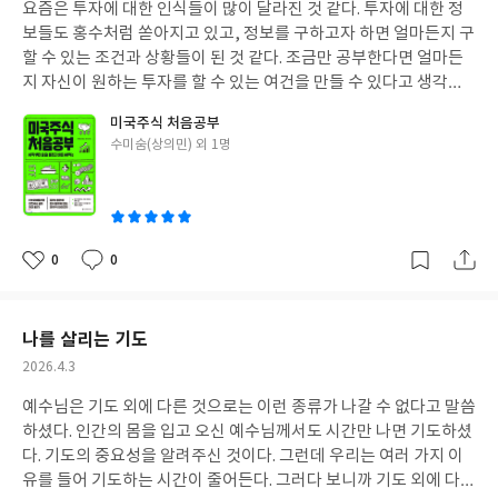
고 재미있게 접할 수 있도록 구성하였다. 신약은 구원자 메시아에 대
요즘은 투자에 대한 인식들이 많이 달라진 것 같다. 투자에 대한 정
일
한 기록인 복음서 4권과 모든 민족에게 복음이 전해지는 성령행전
보들도 홍수처럼 쏟아지고 있고, 정보를 구하고자 하면 얼마든지 구
인 사도행전, 예수 그리스도의 교훈과 기독교 원리를 다른 서신서 2
할 수 있는 조건과 상황들이 된 것 같다. 조금만 공부한다면 얼마든
1권, 요한의 직접적인 계시를 담은 요한계시록으로 구성되어 있다.
지 자신이 원하는 투자를 할 수 있는 여건을 만들 수 있다고 생각한
성경 100배 즐기기 신약편은 침묵의 400년의 기간을 담은 신구약
다. 한국에 투자하든지, 아니면 미국에 투자하든지 자신만의 투자
미국주식 처음공부
중간사로 시작하는데, 이 시기는 신약 성경을 이해하는 배경이 되
원칙을 만들고, 지속한다면 좋은 결과를 만들어 내지 않을까 라는
글
수미숨(상의민) 외 1명
고, 신약 성경을 훨씬 쉽게 이해할 수 있도록 도와주는 시기이다. 이
마음도 든다. 미국 투자를 해 보면서 아쉬움도 있고, 이렇게 했으면
쓴
시기는 하나님이 없던 시기와 같은데, 이 어둠의 시기를 뚫고, 예수
더 좋았을 것 같다는 생각을 하게 되는데, 미국 주식 처음공부를 통
이
님이 탄생하셨다는 것이다. 신구약 중간사를 알면 짙은 어둠을 뚫
해서 다시한번 미국 주식에 대한 기초적인 부분부터 다시 섭렵함으
고, 도래한 하나님 나라가 얼마나 놀라운 일인지를 짐작해 볼 수 있
로 투자에 대한 나만의 것들을 만들고 싶은 마음으로 읽게 되었다.
다. 어둠을 뚫고 도래한 하나님의 나라, 하나님 나라의 확산, 하나님
미국주식 처음 공부는 시작부터 술술 풀리고 바로 써 먹을 수 있도록
0
0
좋
댓
작
나라의 완성의 측면에서 신약성경을 읽을 수 있는 눈을 열어주고 있
쓰였다. 저자의 말을 읽는데, “조금 먼저 시작한 직장인 투자자의 경
아
글
성
다. 한눈에 정리하는 신약성경 이야기를 통해서 보다 확고한 신앙위
험과 비결을 담았습니다”라는 문구가 크게 와 닿았다. 먼저 미국 주
요
일
에 서기를 기대해 본다.
식을 투자한 분들의 경험이 이 책에 고스란히 녹아져 있기 때문에 먼
나를 살리는 기도
저 투자한 분들의 이야기를 듣는 것이 나중에 시작한 사람들에게 실
작
2026.4.3
수를 줄이는 것이라 생각하기 때문에 하나 하나 섭렵해 나갔다. 왜
성
미국 주식투자를 시작해야 되는지에 대한 통찰과 미국의 주식 시장
예수님은 기도 외에 다른 것으로는 이런 종류가 나갈 수 없다고 말씀
일
은 어떻게 구성되어 있는지를 통해서 나만의 투자의 방향을 잡을 수
하셨다. 인간의 몸을 입고 오신 예수님께서도 시간만 나면 기도하셨
있어서 좋았다. 저자는 이 책을 통해서 독자들이 자신만의 포트폴리
다. 기도의 중요성을 알려주신 것이다. 그런데 우리는 여러 가지 이
오를 만들 수 있도록 도움을 주기 원하는데, 책을 읽으면서 저자가
유를 들어 기도하는 시간이 줄어든다. 그러다 보니까 기도 외에 다른