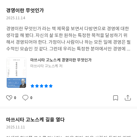
의 현실을 보면 여러 가지 상황들이 발생하고, 예기치 못한 일들이
요
일
터지는데, 이런 상황에서도 어디로 가면 된다고 알려주는 친절한 지
경영이란 무엇인가
도 같은 책이 있다면 좋을텐데 코스피 1만 투자 지도가 바로 그런 책
작
2025.11.14
이다. 저자는 코스피가 6000에서 1만으로 가려면 새로운 동력이 필
성
요한데, 새로운 산업, 새로운 기술, 새로운 시작 그것이 바로 신대륙
경영이란 무엇인가 라는 책 제목을 보면서 다방면으로 경영에 대한
일
이라고 말한다. 이 책은 2개의 파트로 구성되어 있는데요, 구대륙의
생각을 해 봤다. 자신의 삶 또한 원하는 특정한 목적을 달성하기 위
6개 핵심 산업이 어떻게 코스피를 6000까지 끌어 올렸는지를 다루
해서 경영되어야 한다. 가정이나 사람이나 하는 모든 일에 경영은 필
고, 신대륙의 6개 혁신 산업이 11만 포인트까지 올리는데, 앞으로
수적인 모습인 것 같다. 그런데 우리는 특정한 분야에서만 경영에 대
어떻게 진화함으로 어느 시점에 투자해야 하는지 구체적으로 제시
한 생각이 있는 것 같다. 그런데 어떻게 경영하느냐에 따라서 승패가
마쓰시타 고노스케 경영이란 무엇인가
해 주고 있다. 새로운 통력의 새로운 산업이 무엇인지를 통하여 흐름
좌우되어진다. 실패한 회사도 다른 경영자가 와서 승공한 회사로 만
글
마쓰시타 고노스케 저
이 어떻게 바뀌고 어떻게 투자해야 하는지를 독자들이 파악할 수 있
들 수도 있다. 반대로 성공적인 사업을 이끌어가는 회사도 경영자 한
쓴
을 것이다. 각 산업의 발전을 통해서 어떻게 수익을 극대화할 수 있
사람으로 인해서 몰락하는 경우들을 역사에서 많이 보고 있다. 그러
이
는지를 보는 통찰들이 생길 것이다.
기 때문에 시대 시대 마다 경영을 어떻게 해야 하는지에 대한 통찰은
자신의 삶 뿐만 아니라 자신이 원하는 특정한 목적을 달성하기 위해
서 중요한 화두인 것 만은 사실인 것 같다. 이런 측면에서 경영에 대
0
0
좋
댓
작
한 철학과 원리를 잘 파악한 고수들의 이야기를 듣는 것은 자신의 삶
아
글
성
을 더 발전적으로 만들 수 있는 지름길이다. 경영이란 무엇인가는 경
요
일
영의 신이라고 불리우는 마쓰시타 고노스케가 들려주는 경영의 기
마쓰시타 고노스케 길을 열다
본과 원칙에 대한 이야기들이다. 책을 받아 보고서 그 두께에 한번
작
2025.11.11
놀랐다. 가볍게 읽을 수 있을 것이란 생각을 가졌는데, 저자의 경험
성
과 경영을 해 본 기본과 철학을 담았지만 이 정도일 줄은 몰랐다. 이