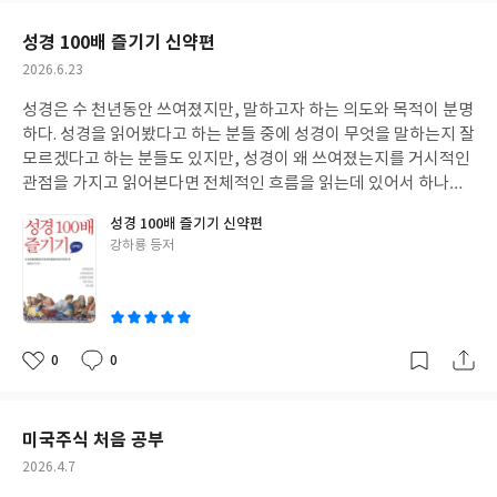
회가 어떠했는지에 대한 맥락을 이해할 수 있도록 독자들을 이끌어
요
일
준다. 이 책은 성경을 읽는데 있어서 어떻게 이해를 해야 만이 감동
성경 100배 즐기기 신약편
과 함께 성경의 깊이로 빠져들 수 있는지에 대한 분명한 길을 가르쳐
작
2026.6.23
준다. 바로 하나님 나라의 관점에서 성경 통독을 하라는 것이다. 성
성
경에 관하여 꼭 알아야 하는 것들을 먼저 독자들에게 정리해 준 다음
성경은 수 천년동안 쓰여졌지만, 말하고자 하는 의도와 목적이 분명
일
에 하나님의 천지 창조와 인간의 범죄, 믿음의 조상 아브라함부터
하다. 성경을 읽어봤다고 하는 분들 중에 성경이 무엇을 말하는지 잘
바친 자 이삭까지, 축복 강탈자 야곱에서 꿈잡이 요셉까지, 애굽의
모르겠다고 하는 분들도 있지만, 성경이 왜 쓰여졌는지를 거시적인
탈출부터 새로운 세대의 출범까지, 신 광야에서부터 가나안 정복까
관점을 가지고 읽어본다면 전체적인 흐름을 읽는데 있어서 하나님
지, 그때에 왕이 없으므로, 선지자 사무엘에서 춤추는 예배자 다윗
의 마음을 읽을 수 있을 것이라고 생각한다. 전체적인 흐름을 볼 수
성경 100배 즐기기 신약편
왕까지, 일천번제 솔로몬 왕부터 왕국의 멸망까지, 마지막 선지자
있는 관점을 가지지 않으면 하나 하나 잘 연결되어지지 않고, 전체
글
강하룡 등저
들의 예언부터 400년의 암흑기로 구성되어져 있다. 구약을 어떤 관
적인 그림을 볼 수 없게 된다. 이런 측면에서 성경 100배 즐기기는
쓴
점으로 봐야 하는지를 분명하게 알려주고 있다. 그러기 때문에 이 책
정말 도움을 주는 책이고, 정말 재미있게 성경을 읽을 수 있는 도구
이
을 읽는 분들은 구약 성경의 전체적인 흐름과 각 권이 어떤 위치에
가 된다. 성경 100배 즐기기 신약편은 신약성경, 그 생생한 현장을
있는지, 그리고 구약을 통해서 하나님께서 무엇을 이루시고자 하는
찾아가는 지적 여행이다. 성경을 정말 재미있게 읽으면 읽을수록 새
지에 대한 분명한 이해와 성경을 읽는 눈을 가지게 해 줄 것이다. 성
롭고 말씀이 꿀처럼 달도록 해주는 책이다. 성경의 각 권이 어떤 구
0
0
좋
댓
작
경 100배 즐기기 구약편을 통해서 한 단계 더 업그레이드된 관점으
조로 짜여 있고, 각 권에서 다뤄지고 있는 사건의 배경이 무엇이며,
아
글
성
로 성경을 읽을 수 있게 될 것이다.
당시의 이스라엘 사회가 어떠했는지에 대한 맥락을 이해가 필요한
요
일
데, 성경 100배 즐기기가 그런 책이 될 것이다. 다채롭게 녹아 있는
미국주식 처음 공부
성경 말씀을 여덟 명의 각기 다른 분야의 저자들을 통해 한권으로 구
작
2026.4.7
성하여 성경에 대한 기초적인 이해를 할 수 있고, 성경을 더욱더 쉽
성