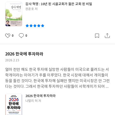
을 바꾸어 놓는다. 그것을 보여주는 책이 바로 감사 혁명이다. 감사
감사 혁명 : 10년 된 시골교회가 젊은 교회 된 비밀
런데 사람들은 다른 사람을 부러워하거나, 다른 사람이 걸어간 길을
혁명은 100년이 넘은 송전 교회에서 일어난 감사 이야기이다. 저자
글
권준호 저
걸으려고 한다는 것이다. 운명을 개척하기 위해서는 다른 사람은 걷
는 감사는 송전교회에 주신 하나님의 선물이라고 고백한다. 감사는
쓴
지 못한 길, 자신에게만 주어진 길을 걸어가야 한다. 마음에 크게 와
하나님이 주신 선물이기에 감사를 통해서 자신이 새로워지고, 교회
이
닿았던 것은 길을 열려면 일단 걸어야 한다는 것이다. 마음을 정하고
가 바뀌는 것을 경험하게 된다. 이 책은 감사가 성도와 교회를 바꾸
열심히 걸어야 한다는 것이다. 생각만 하고, 이렇게 되었으면 좋겠
었다. 감사는 축복을 가져온다. 감사, 교회 어떻게 적용할까? 로 되
다는 마음만 가지고는 안 된다는 말일 것이다. 일단 걸으면 자신에게
어 있는데, 송전교회에 일어난 감사 이야기를 들으면서 마음이 새로
0
0
좋
댓
작
만 주어진 길이라는 것을 알 수 있다는 말처럼 들린다. 길을 여는 저
워지고, 그렇지 라는 고백이 절로 나온다. 감사를 통해 자신의 삶을
아
글
성
자의 이야기 하나 하나가 짧게 되어 있기 때문에 시간이 없는 분들에
바꾸고, 환경과 상관없는 예수님의 참 제자로 살아갈 수 있다는 것
요
일
게도 하나 읽고 깊이 생각해 보면 그것을 통해 더 깊은 통찰을 얻을
을 보게 된다. 감사와 행복은 비례한다. 연구결과와 함께 삶에서 감
2026 한국에 투자하라
수 있을 것이다. 이 책을 통해 자신이 열어야 할 삶의 길을 열고, 다른
사와 행복이 비례한다는 것을 보게 되는데, 감사는 삶을 행복으로
작
2026.2.15
사람이 흉내 낼 수 없는 길을 만들어 가기를 소망해 본다.
이끄는 원동력이라는 것을 깨닫게 된다. 행복한 사람, 행복한 교회,
성
행복한 가정은 그렇지 않은 곳과 분명히 다른 면이 있다는 것을 보게
얼마 전만 해도 한국 투자에 실망한 사람들이 미국으로 몰려드는 서
일
된다. 감사와 행복의 상관관계를 통해서 살펴보면 감사는 분명히 행
학개미라는 이야기가 주를 이루었다. 한국 시장에 대해서 개미들이
복한 결과를 만들어낸다. 그렇다면 반대로 감사하지 않는 곳에는 그
등을 돌린 것이다. 한국에 투자해 실패만 했지만 미국시장은 안 그런
렇지 않은 결과를 만들어 낸다는 것을 책에 나오는 감사의 이야기를
다는 것이다. 그래서 한국에 투자하던 사람들이 서학개미가 되어 미
통해서 확인하게 된다. 감사 혁명에 나오는 이야기들을 읽으면서 감
국에 투자하는 일들이 많이 벌어졌었는데, 코스피 5000포인트 시대
2026 한국에 투자하라
사하기로 결정한다면 분명 책에 나오는 수많은 감사 이야기와 같은
를 맞이하면서 사람들은 다시 한국 투자에 눈을 돌리는 것 같다는 생
글
나탈리 허 저
삶을 누리게 될 것이다. 이런 감사의 혁명들이 이 책을 통해서 수많
각이 든다. 그런데 코스피가 5000포인트를 가고 코스탁이 1000포
쓴
은 사람들에게 전이되어지고, 나타나기를 간절히 기대해 본다.
인트를 가고 있지만, 그 배경을 보면 한국의 잠재력과 기술력은 세
이
계에 내 놓아도 손색이 없을 뿐만 아니라 지금 시대를 주도할 수 있