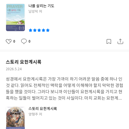
원하는 것을 독자들이 할 수 있겠구나라는 생각이 들었다. 각 챕터
것으로는 이런 종류가 나갈 수 없다고 하신 예수님의 말씀처럼 능력
나를 살리는 기도
마지막에는 독자들과 나누고픈 소중한 경험에 대한 저자의 이야기
있는 삶을 살지 못하고 있는 것이 현실이다. 이런 분위 속에서 성경
글
남성덕 저
들은 독자들에게 투자에 대한 생생한 현장을 그대로 느낄 수 있도록
에 등장하는 족장, 통치자, 예언자, 제자들의 삶과 기도를 다루는 나
쓴
해 준다. 미국 주식의 각 섹터별 대장주에 어떤 기업들이 있는지, ET
를 살리는 기도는 다시한번 우리가 무엇에 집중하고, 멈추지 말아야
이
F의 특징들은 무엇인지, 덜 신경쓰고 덜 불안한 주식인 배당주 기업
하는지를 알려준다. 나를 살리는 기도는 성경에 등장하는 수많은 믿
들은 어떤 것이 있는지를 배우면서 미국 투자에 대한 생각을 정리할
음의 사람들의 삶과 기도가 어떻게 연결되어져 있는지를 배울 수 있
수 있었다. 뿐만 아니라 꼭 새겨야 할 투자 마인드를 읽으면서 나만
다. 성경은 기도의 가장 중요한 지침서가 되기 때문에 성경에 등장하
0
0
좋
댓
작
의 투자 원칙이 중요함을 다시한번 생각할 수 있는 시간이었다.
는 수많은 사람들의 삶 속을 들여다 볼 때 기도와 연관되지 않는 것
아
글
성
이 하나도 없다는 사실을 발견하게 된다. 기도를 들으시고 기도 속에
요
일
서 일하시는 하나님께서 보이는 것보다 더 확실한 길로 기도하는 자
스토리 요한계시록
를 이끄신다는 것이다. 나를 살리는 기도는 리더들의 기도, 예언자
작
2026.5.24
들의 기도, 제자들의 기도에 대해서 다루는데, 기도는 기도로 시작
성
된다. 그들의 기도와 삶이 밀접하게 연결되어 있으며, 그들의 기도
성경에서 요한계시록은 가장 가까이 하기 어려운 말씀 중에 하나 인
일
가 마침내 하나님의 일하심을 나타내는 역사를 가져온다는 사실이
것 같다. 읽어도 전체적인 맥락을 어떻게 이해해야 할지 막막한 경험
다. 믿음의 조상 아브라함은 기도의 흔적이 없는 기도이고, 욥은 혼
들을 했을 것이다. 그러다 보니까 이단들이 요한계시록을 가지고 현
탁했던 기도에서 환희의 기도를 드리며, 베드로는 일생일대 기회의
혹하는 일들이 벌어지고 있는 것이 사실이다. 마치 교회는 요한계시
기도를 드렸음을 보게 된다. 주님을 믿고 따라가는 길은 기도 없이
록을 안 가르치고 이단들만 특별한 무언가를 아는 것처럼 미혹하는
스토리 요한계시록
불가능한 길이다. 믿음으로 살기 위해서 기도와 함께 가야 한다. 나
일들이 벌어지고 있다. 그러기 때문에 요한계시록에 대한 이해를 가
글
양형주 저
를 살리는 기도에 나오는 수많은 믿음의 사람들이 기도를 통하여 어
지고 있는 것이 중요한데, 이러한 부분을 충족시켜주는 책이 바로
쓴
떻게 자신의 삶을 만들어갔는지를 확인하면서 지금 나의 삶의 자리
스토리 요한계시록이다. 스토리 요한계시록은 눈앞에 펼쳐진 듯 입
이
에서 어떻게 기도를 만들어야 할지에 대한 방향을 잡을 수 있을 것이