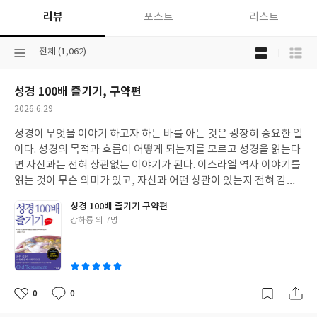
리뷰
포스트
리스트
목
선
전체 (1,062)
록
택
보
된
기
성경 100배 즐기기, 구약편
분
선
류
택
작
2026.6.29
성
성경이 무엇을 이야기 하고자 하는 바를 아는 것은 굉장히 중요한 일
일
이다. 성경의 목적과 흐름이 어떻게 되는지를 모르고 성경을 읽는다
면 자신과는 전혀 상관없는 이야기가 된다. 이스라엘 역사 이야기를
읽는 것이 무슨 의미가 있고, 자신과 어떤 상관이 있는지 전혀 감이
안 올 수도 있다. 하지만 구약 성경이 무엇을 말하고 있는지 신약과
성경 100배 즐기기 구약편
어떻게 연결되어지는지에 대한 이해를 가지고 성경을 읽는다면 성
글
강하룡 외 7명
경을 읽으면 읽을수록 새롭게 말씀이 이해되고, 꿀처럼 달게 되고,
쓴
자신과 깊은 관계가 있다는 것을 더 깊이 이해하게 될 것이다. 이러
이
한 성경읽기를 가능하게 해 주는 책이 바로 성경 100배 즐기기이다.
성경 100배 즐기기, 구약편은 성경 행간 행간에서 꿀같은 말씀을 맛
보게 해 주는 책이다. 성경 66권의 각권이 어떤 구조로 짜여 있고, 각
0
0
좋
댓
작
권에서 다뤄지고 있는 사건의 배경이 무엇이며 당시의 이스라엘 사
아
글
성