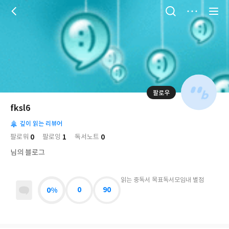
저
장
팔로우
나
의
fksl6
님
대
사
의
깊이 읽는 리뷰어
표
락
사
사
배
0
1
0
팔로워
팔로잉
독서노트
진
경
락
님의 블로그
읽는 중
독서 목표
독서모임
내 별점
0%
0
90