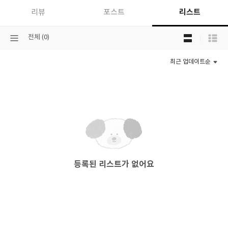
리스트
리뷰
포스트
목
선
전체 (0)
록
택
보
된
기
최근 업데이트순
분
선
류
택
등록된 리스트가 없어요