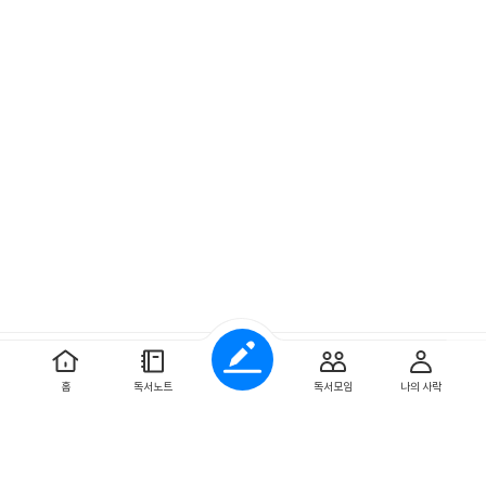
예스이십사 ㈜
사업자 정보
홈
독서노트
독서모임
나의 사락
개인정보처리방침
이용약관
문의하기
Copyright ⓒYES24 Corp. All Rights Reserved.