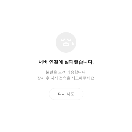
네
트
워
크
오
서버 연결에 실패했습니다.
류
불편을 드려 죄송합니다.
잠시 후 다시 접속을 시도해주세요.
다시 시도