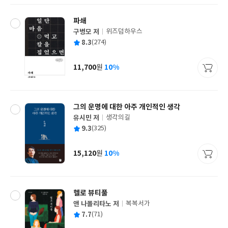
파쇄
구병모 저
위즈덤하우스
글
평
8.3
(274)
쓴
출
균
이
판
사
11,700
10%
원
가
격
그의 운명에 대한 아주 개인적인 생각
유시민 저
생각의길
글
평
9.3
(325)
쓴
출
균
이
판
사
15,120
10%
원
가
격
헬로 뷰티풀
앤 나폴리타노 저
복복서가
글
평
7.7
(71)
쓴
출
균
이
판