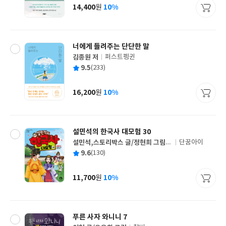
사
14,400
10%
원
가
격
너에게 들려주는 단단한 말
김종원 저
퍼스트펭귄
글
평
9.5
(233)
쓴
출
균
이
판
사
16,200
10%
원
가
격
설민석의 한국사 대모험 30
설민석,스토리박스 글/정현희 그림/
단꿈아이
글
강석화 감수
평
9.6
(130)
쓴
출
균
이
판
사
11,700
10%
원
가
격
푸른 사자 와니니 7