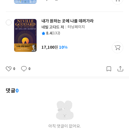
가
격
내가 원하는 곳에 나를 데려가라
네빌 고다드 저
터닝페이지
글
평
8.4
(132)
쓴
출
균
이
판
사
17,100
10%
원
가
격
0
0
좋
댓
작
아
글
성
요
일
댓글
0
아직 댓글이 없어요.