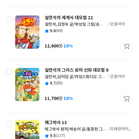
격
설민석의 세계사 대모험 22
설민석,김정욱 글/박성일 그림/송영
단꿈아이
글
심 감수
평
9.6
(89)
쓴
출
균
이
판
사
12,600
10%
원
가
격
설민석의 그리스 로마 신화 대모험 9
설민석,남이담 글/라임스튜디오 그
단꿈아이
글
림/김헌 감수
평
9.7
(85)
쓴
출
균
이
판
사
11,700
10%
원
가
격
에그박사 13
에그박사 원저/박송이 글/홍종현 그
미래엔아이세
글
림/이승현 감수
움
평
9.5
(137)
쓴
출