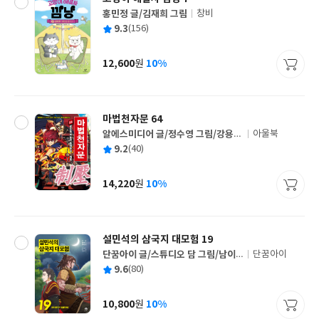
홍민정 글/김재희 그림
창비
글
평
9.3
(156)
쓴
출
균
이
판
사
12,600
10%
원
가
격
마법천자문 64
알에스미디어 글/정수영 그림/강용철
아울북
글
감수
평
9.2
(40)
쓴
출
균
이
판
사
14,220
10%
원
가
격
설민석의 삼국지 대모험 19
단꿈아이 글/스튜디오 담 그림/남이
단꿈아이
글
담 편
평
9.6
(80)
쓴
출
균
이
판
사
10,800
10%
원
가