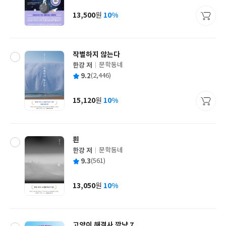
이
판
사
13,500
10%
원
가
격
작별하지 않는다
한강 저
문학동네
글
평
9.2
(2,446)
쓴
출
균
이
판
사
15,120
10%
원
가
격
흰
한강 저
문학동네
글
평
9.3
(561)
쓴
출
균
이
판
사
13,050
10%
원
가
격
고양이 해결사 깜냥 7