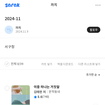
sarak
까치
저
2024-11
장
까치
팔로우
작
2024.11.9
성
일
서구청
전체 0/39
카트 넣기
엑셀 다운로드
다른 리스트에 넣기
추가한 순
이중 하나는 거짓말
김애란 저
문학동네
글
평
8.6
(748)
쓴
출
균
이
판