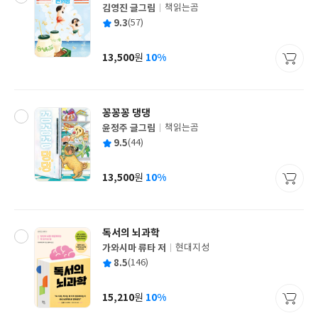
김영진 글그림
책읽는곰
글
평
9.3
(57)
쓴
출
균
이
판
사
13,500
10%
원
가
격
꽁꽁꽁 댕댕
윤정주 글그림
책읽는곰
글
평
9.5
(44)
쓴
출
균
이
판
사
13,500
10%
원
가
격
독서의 뇌과학
가와시마 류타 저
현대지성
글
평
8.5
(146)
쓴
출
균
이
판
사
15,210
10%
원
가