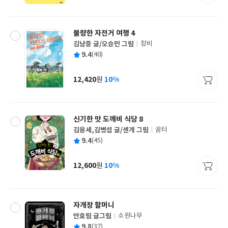
격
불량한 자전거 여행 4
김남중 글/오승민 그림
창비
글
평
9.4
(40)
쓴
출
균
이
판
사
12,420
10%
원
가
격
신기한 맛 도깨비 식당 8
김용세,김병섭 글/센개 그림
꿈터
글
평
9.4
(45)
쓴
출
균
이
판
사
12,600
10%
원
가
격
자개장 할머니
안효림 글그림
소원나무
글
평
9.8
(37)