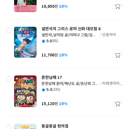
사
16,650
10%
원
가
격
설민석의 그리스 로마 신화 대모험 8
설민석,남이담 글/이미나 그림/김헌
단꿈아이
글
감수
평
9.6
(85)
쓴
출
균
이
판
사
11,700
10%
원
가
격
흔한남매 17
흔한남매 원저/백난도 글/유난희 그
미래엔아이세
글
림/흔한컴퍼니 감수
움
평
9.4
(235)
쓴
출
균
이
판
사
15,120
10%
원
가
격
몽글몽글 편의점