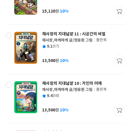
균
이
판
사
15,120
10%
원
가
격
채사장의 지대넓얕 11 : 시공간의 비밀
채사장,마케마케 글/정용환 그림
돌핀북
글
평
9.1
(57)
쓴
출
균
이
판
사
13,500
10%
원
가
격
채사장의 지대넓얕 10 : 거인의 어깨
채사장,마케마케 글/정용환 그림
돌핀북
글
평
9.4
(58)
쓴
출
균
이
판
사
13,500
10%
원
가
격