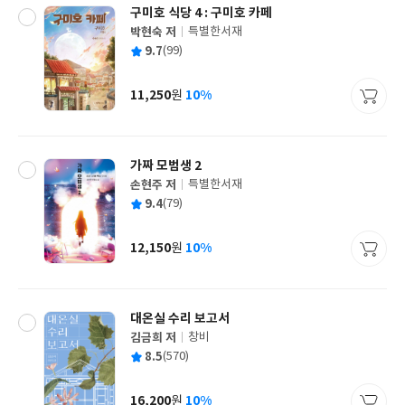
구미호 식당 4 : 구미호 카페
박현숙 저
특별한서재
글
평
9.7
(99)
쓴
출
균
이
판
사
11,250
10%
원
가
격
가짜 모범생 2
손현주 저
특별한서재
글
평
9.4
(79)
쓴
출
균
이
판
사
12,150
10%
원
가
격
대온실 수리 보고서
김금희 저
창비
글
평
8.5
(570)
쓴
출
균
이
판
사
16,200
10%
원