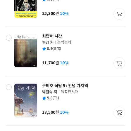
쓴
출
균
이
판
사
15,300
10%
원
가
격
희랍어 시간
한강 저
문학동네
글
평
8.9
(870)
쓴
출
균
이
판
사
11,700
10%
원
가
격
구미호 식당 5 : 안녕 기차역
박현숙 저
특별한서재
글
평
9.8
(71)
쓴
출
균
이
판
사
13,500
10%
원
가
격