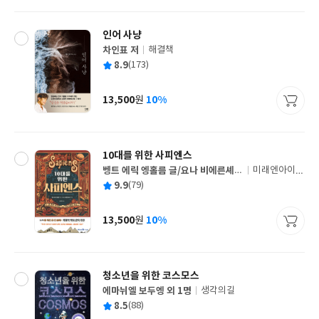
격
인어 사냥
차인표 저
해결책
글
평
8.9
(173)
쓴
출
균
이
판
사
13,500
10%
원
가
격
10대를 위한 사피엔스
벵트 에릭 엥홀름 글/요나 비에른셰르
미래엔아이세
글
나 그림/김아영 감수
움
평
9.9
(79)
쓴
출
균
이
판
사
13,500
10%
원
가
격
청소년을 위한 코스모스
에마뉘엘 보두엥 외 1명
생각의길
글
평
8.5
(88)
쓴
출
균