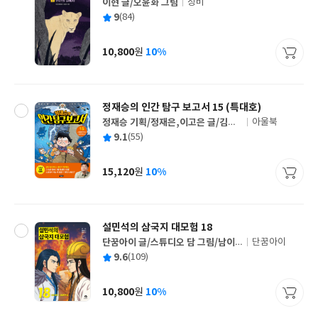
이현 글/오윤화 그림
창비
글
평
9
(84)
쓴
출
균
이
판
사
10,800
10%
원
가
격
정재승의 인간 탐구 보고서 15 (특대호)
정재승 기획/정재은,이고은 글/김현
아울북
글
민 그림
평
9.1
(55)
쓴
출
균
이
판
사
15,120
10%
원
가
격
설민석의 삼국지 대모험 18
단꿈아이 글/스튜디오 담 그림/남이
단꿈아이
글
담 편
평
9.6
(109)
쓴
출
균
이
판
사
10,800
10%
원
가
격