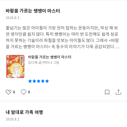
말을 무조건 사용하지 말라고 하기보다 익숙한 표현을 활용해 사자
요
일
성어를 자연스럽게 익히도록 이끌어 준다는 점이 특히 인상적이었
바람을 가르는 쌩쌩이 마스터
다. 사자성어를 어려워하는 어린이들에게는 자신감을, 어휘력과 문
작
2026.8.3
해력을 키우고 싶은 아이들에게는 즐거운 배움의 시간을 선물해 줄
성
책이다.
줄넘기는 많은 아이들이 가장 먼저 접하는 운동이지만, 막상 해 보
일
면 생각만큼 쉽지 않다. 특히 쌩쌩이는 여러 번 도전해도 쉽게 성공
하지 못하는 기술이라 좌절을 맛보는 아이들도 많다. 그래서 <바람
을 가르는 쌩쌩이 마스터> 속 동수의 이야기가 더욱 공감되었다. 모
둠에서 혼자 쌩쌩이를 못 해 '똥손'이라는 놀림을 받는 동수의 모습
바람을 가르는 쌩쌩이 마스터
은 안쓰러웠다. 누구나 한 번쯤은 남들과 자신을 비교하며 자신감을
글
김다해 글/박미나 그림
잃었던 경험이 있기 때문이다. 그럼에도 동수는 포기하지 않고 수상
쓴
한 마스터 리와 함께 차근차근 연습을 이어 간다. 특별한 비법을 기
이
대했지만 결국 가장 중요한 것은 꾸준히 반복하고, 넘어져도 다시
도전하는 마음이라는 사실을 자연스럽게 보여 준다. 이 책은 줄넘기
를 소재로 하고 있지만, 사실은 어떤 목표를 이루는 과정에 대한 이
0
0
좋
댓
작
야기다. 원하는 결과가 바로 나타나지 않더라도 한 걸음씩 나아가는
아
글
성
시간이 결코 헛되지 않다는 것을 담담하게 전한다. 빠른 결과만 기대
요
일
하기 쉬운 요즘, 아이들에게 꼭 필요한 메시지가 아닐까 하는 생각
내 맘대로 가족 여행
이 들었다. 책을 읽고 나니 실패를 두려워하기보다 다시 한번 해 보
작
2026.8.2
는 용기가 얼마나 소중한지 다시 느끼게 되었다. 아이들은 동수의 성
성