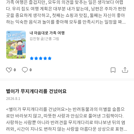
장에 공감하며 응원을 보내게 되고, 어른들은 결과보다 과정을 응원
가족 여행은 즐겁지만, 모두의 의견을 맞추는 일은 생각보다 어렵
일
하는 마음을 떠올리게 된다. 읽고 나면 "한 번 더 해 보자."라는 말이
다. 우리 집도 여행 계획은 대부분 내가 맡는데, 남편은 주차가 편한
자연스럽게 떠오르는 따뜻한 이야기였다.
곳을 중요하게 생각하고, 첫째는 쇼핑과 맛집, 둘째는 자신이 좋아
하는 익숙한 음식과 놀이를 좋아해 모두를 만족시키는 일정을 짜는
것이 늘 고민이다.이 책을 읽으며 여행을 계획하는 사람의 마음이 자
내 마음대로 가족 여행
연스럽게 떠올랐다. 모준이는 가족 여행을 마음대로 계획하며 신나
글
김진형 글/근홍 그림
지만, 여행을 이끈다는 것이 단순히 원하는 곳을 가는 일이 아니라
쓴
가족 모두를 배려하고 책임지는 일이라는 사실을 깨닫는다. 아이들
이
의 눈높이에서 배려와 책임의 의미를 자연스럽게 보여 주는 점이 인
상 깊었다.책을 읽은 뒤 아이들과 '네가 여행 대장이라면?'이라는
이야기를 나누어 보았다. 각자 가고 싶은 곳도, 먹고 싶은 음식도, 맡
0
0
좋
댓
작
고 싶은 역할도 모두 달랐지만 공통적으로 가족과 싸우지 않고 서로
아
글
성
의 의견을 존중해야 즐거운 여행이 된다고 이야기하는 모습이 참 기
요
일
특했다.다음 여행에서는 아이들에게도 여행 계획의 일부를 맡겨 보
별이가 무지개다리를 건넜어요
고 싶어졌다. 직접 계획하고 책임져 보는 경험이 배려와 책임감을 배
작
2026.8.1
우는 좋은 기회가 될 것 같다. 가족과 함께 읽고 여행에 대해 이야기
성
나누기 좋은 동화로 추천한다. #내맘대로가족여행#여름방학추천
<별이가 무지개다리를 건넜어요>는 반려동물과의 이별을 슬픔으
일
도서#리틀씨앤톡#아동추천도서
로만 바라보지 않고, 따뜻한 사랑과 안심으로 풀어낸 그림책이다.
사랑하는 사람뿐 아니라 반려견을 무지개다리로 떠나보낸 뒤의 염
려와, 시간이 지나도 변하지 않는 사랑을 아름다운 상상으로 표현한