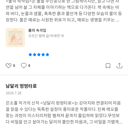
<물의 속삭임>은 물을 주인공으로 한 그림책이지만, 읽고 나면 자
일
천하고 싶은 책이다. #그렇다니까상상사전#창비#송라음#어린이추
연을 넘어 삶 그 자체를 이야기하는 책으로 다가온다. 책 속에는 비
천도서
와 바다, 눈물과 샘물, 촉촉한 흙과 물안개 등 다양한 모습의 물이 등
장한다. 물은 때로는 시원한 위로가 되고, 때로는 생명을 키우는 힘
이 되며, 때로는 마음속 감정을 대신 전하는 존재가 된다. 작가는 이
물의 속삭임
러한 물의 다양한 표정을 통해 우리가 살아가는 세상을 아름답게 바
글
모르간 벨렉 글/박재연 역
라보게 한다. 읽는 동안 가장 인상 깊었던 것은 물을 통해 느껴지는
쓴
생명의 역동성이었다. 작열하는 태양 아래 반짝이는 물결과 자연 속
이
에서 이어지는 생명의 흐름은 삶의 찬란함을 떠올리게 했다. 나무와
흙, 비와 새, 해파리, 그리고 곁에 있는 사람들과 나누는 온기까지
모든 것이 하나의 물결처럼 연결되어 있다는 느낌을 받았다. 모르간
0
0
좋
댓
작
벨렉의 그림 또한 무척 아름답다. 프랑스 일러스트레이터 특유의 감
아
글
성
성이 담긴 섬세한 색연필 선과 다채로운 색채는 물의 움직임뿐 아니
요
일
라 공기의 온도와 감촉까지 전해 주는 듯하다. 특히 그림과 글이 조
남달리 멍멍타로
화롭게 어우러져 한 편의 시를 읽는 것 같은 여운을 남긴다. <물의
작
2026.7.28
속삭임>은 여름을 떠올리게 하는 그림책이지만 특정 계절에 머무르
성
지 않는다. 태어나고, 흘러가고, 머물고, 다시 돌아오는 물의 순환처
은소홀 작가의 신작 <남달리 멍멍타로>는 강아지와 연결되어 마음
일
럼 우리의 삶 또한 수많은 순간을 지나며 반짝인다는 사실을 조용히
을 읽을 수 있다는 독특한 설정이 흥미로운 작품이다. 진짜 레오를
들려준다. 책장을 덮고 나서도 물결 소리 같은 잔잔한 여운이 오래
찾는 과정이 미스터리처럼 펼쳐져 끝까지 몰입하며 읽었다.무엇보
남는 아름다운 그림책이었다. #물의속삭임#노는날#모르간벨렉
다 비밀을 안고 살아가는 달리의 불안한 마음과, 그 비밀을 가볍게