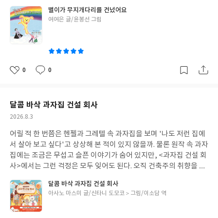
점이 특히 인상 깊었다.무지개 너머 하늘나라라는 설정도 무척 흥미
별이가 무지개다리를 건넜어요
롭다. 메시지를 전해 주는 해골 메신저와 하늘나라의 다양한 모습은
글
여여은 글/윤봉선 그림
유쾌한 웃음을 더하고, 별이로 인해 활기를 되찾은 할머니와 할아버
쓴
지의 일상은 절로 미소를 짓게 만든다.무엇보다 사랑하는 존재가 지
이
금은 곁에 없더라도 어딘가에서 행복하고 평안하게 지내기를 바라
는 마음이 책 전체를 따뜻하게 감싸고 있다. 죽음을 이야기하지만 슬
픔보다 사랑을, 이별보다 이어지는 마음을 전해 주는 그림책이라 오
0
0
좋
댓
작
래도록 기억에 남는다.
아
글
성
요
일
달콤 바삭 과자집 건설 회사
작
2026.8.3
성
어릴 적 한 번쯤은 헨젤과 그레텔 속 과자집을 보며 '나도 저런 집에
일
서 살아 보고 싶다'고 상상해 본 적이 있지 않을까. 물론 원작 속 과자
집에는 조금은 무섭고 슬픈 이야기가 숨어 있지만, <과자집 건설 회
사>에서는 그런 걱정은 모두 잊어도 된다. 오직 건축주의 취향을 가
득 담아 세상에서 하나뿐인 달콤한 과자집을 만들어 주는 행복한 상
달콤 바삭 과자집 건설 회사
상만이 펼쳐진다.책장을 넘길 때마다 좋아하는 과자를 하나씩 고르
글
아사노 마스미 글/신타니 도모코＞그림/이소담 역
고, 집의 모양과 지붕, 문을 선택하다 보면 어느새 나만의 과자집이
쓴
완성된다. 아이들은 자연스럽게 상상력을 펼치고, 다음 장에는 어떤
이