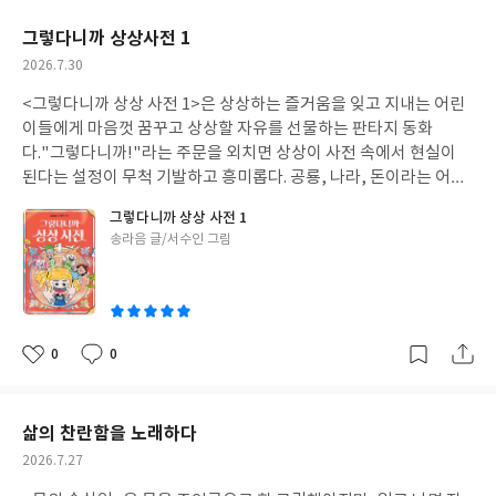
요
일
그렇다니까 상상사전 1
작
2026.7.30
성
<그렇다니까 상상 사전 1>은 상상하는 즐거움을 잊고 지내는 어린
일
이들에게 마음껏 꿈꾸고 상상할 자유를 선물하는 판타지 동화
다."그렇다니까!"라는 주문을 외치면 상상이 사전 속에서 현실이
된다는 설정이 무척 기발하고 흥미롭다. 공룡, 나라, 돈이라는 어린
이들이 좋아할 만한 소재를 통해 펼쳐지는 이야기들은 웃음을 주면
그렇다니까 상상 사전 1
서도 자연스럽게 생각의 폭을 넓혀 준다.특히 여러 공룡의 특징을 섞
글
송라음 글/서수인 그림
어 새로운 공룡을 만들고, 자신들만의 나라와 언어를 만들어 친구들
쓴
과 함께 즐기는 모습이 인상적이었다. 혼자 하는 상상도 즐겁지만 친
이
구들과 함께할 때 더욱 풍성해지는 상상의 힘을 느낄 수 있었다.가장
기억에 남은 부분은 '돈' 이야기였다. 돈의 가치는 반짝이는 겉모습
이 아니라 서로를 믿는 마음에서 나온다는 메시지를 어린이의 눈높
0
0
좋
댓
작
이에 맞게 자연스럽게 풀어낸 점이 좋았다. 재미있는 이야기 속에 우
아
글
성
정, 신뢰, 나눔의 가치까지 담겨 있어 읽고 난 뒤에도 여운이 남는다.
요
일
1권이 ㄱ, ㄴ, ㄷ을 다루고 있어 앞으로 이어질 이야기들도 더욱 기
삶의 찬란함을 노래하다
대된다. 다음 권에서는 어떤 단어와 상상이 펼쳐질지 궁금해진다. 상
작
2026.7.27
상하기를 좋아하는 어린이, 판타지 모험을 좋아하는 어린이, 그리
성
고 정답보다 자신만의 생각과 관점을 키우고 싶은 어린이들에게 추