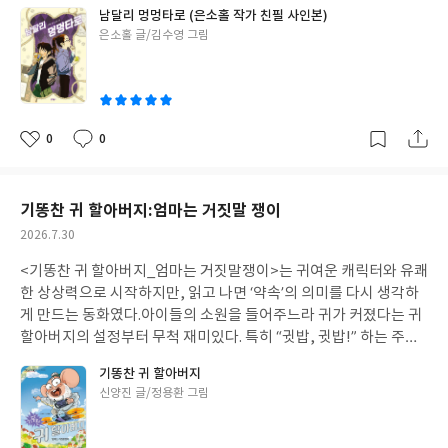
여기지 않고 진지하게 받아들이는 제인의 모습이 인상적이었다. 서
남달리 멍멍타로 (은소홀 작가 친필 사인본)
로 다른 두 아이가 조금씩 서로를 이해하고 성장해 가는 과정이 따뜻
글
은소홀 글/김수영 그림
하게 다가왔다.특히 "누군가를 사랑하게 된다는 건 그런 거였어. 하
쓴
나가 된 것처럼 기쁘고, 슬프고, 아프기도 한 그런 거."라는 문장이
이
오래 남는다. 이 책은 사람과 동물을 향한 사랑, 가족의 의미, 그리고
생명을 존중하는 마음에 대해 생각해 보게 한다.<5번 레인>을 비롯
해 은소홀 작가의 전작을 재미있게 읽었다면 이번 작품 역시 만족스
0
0
좋
댓
작
럽게 읽을 수 있을 것이다. 참신한 소재와 섬세한 감정 묘사가 돋보
아
글
성
이는 성장소설로 추천한다. #남달리멍멍타로#은소홀#문학동네#초
요
일
등고학년추천도서#5번레인
기똥찬 귀 할아버지:엄마는 거짓말 쟁이
작
2026.7.30
성
<기똥찬 귀 할아버지_엄마는 거짓말쟁이>는 귀여운 캐릭터와 유쾌
일
한 상상력으로 시작하지만, 읽고 나면 ‘약속’의 의미를 다시 생각하
게 만드는 동화였다.아이들의 소원을 들어주느라 귀가 커졌다는 귀
할아버지의 설정부터 무척 재미있다. 특히 “귓밥, 귓밥!” 하는 주문
은 저학년 어린이들이 좋아할 만한 유머 요소가 가득해 이야기 속으
기똥찬 귀 할아버지
로 자연스럽게 빠져들게 한다.처음에는 엄마가 약속을 지키지 않아
글
신양진 글/정용환 그림
속상해하는 유근이의 마음에 공감하며 읽었지만, 점점 유근이보다
쓴
어른인 내 모습을 돌아보게 되었다. 아이들에게 “다음에 해 줄게.”,
이
“꼭 사 줄게.”, “그러면 못 하게 할 거야.” 같은 말을 무심코 한 적이