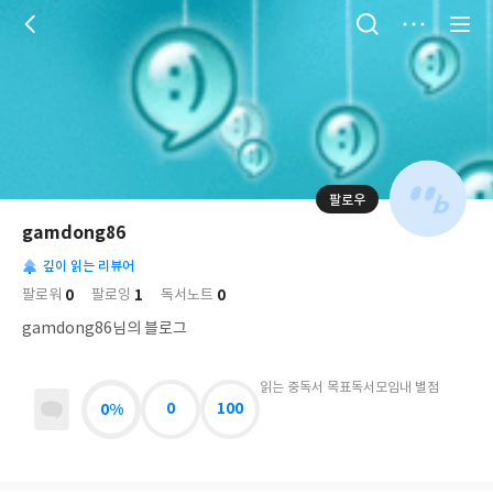
저
장
팔로우
나
의
gamdong86
님
대
사
의
깊이 읽는 리뷰어
표
락
사
사
배
0
1
0
팔로워
팔로잉
독서노트
진
경
락
gamdong86님의 블로그
읽는 중
독서 목표
독서모임
내 별점
0%
0
100