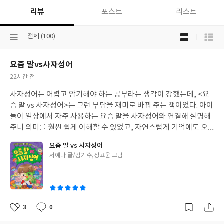
리뷰
포스트
리스트
목
선
전체 (100)
록
택
보
된
기
요즘 말vs사자성어
분
선
류
택
작
22시간 전
성
사자성어는 어렵고 암기해야 하는 공부라는 생각이 강했는데, <요
일
즘 말 vs 사자성어>는 그런 부담을 재미로 바꿔 주는 책이었다. 아이
들이 일상에서 자주 사용하는 요즘 말을 사자성어와 연결해 설명해
주니 의미를 훨씬 쉽게 이해할 수 있었고, 자연스럽게 기억에도 오
래 남았다. 가장 좋았던 점은 단순히 사자성어 하나를 알려 주는 데
요즘 말 vs 사자성어
그치지 않는다는 것이다. 함께 사용할 수 있는 표현과 비슷한 뜻의
글
서예나 글/김기수,정고운 그림
속담, 반대되는 말까지 함께 소개해 어휘를 폭넓게 익힐 수 있도록
쓴
구성되어 있다. 하나의 표현을 다양한 방식으로 확장해 배우다 보니
이
문해력과 표현력을 키우는 데도 도움이 될 것 같았다. 만화로 상황을
먼저 보여 준 뒤 사자성어를 배우는 구성도 무척 흥미로웠다. 학습서
라기보다 이야기책을 읽는 기분으로 페이지를 넘기게 되고, 초성 퀴
3
0
좋
댓
작
즈와 정리 문제까지 더해져 놀이처럼 즐기며 공부할 수 있다. 요즘
아
글
성