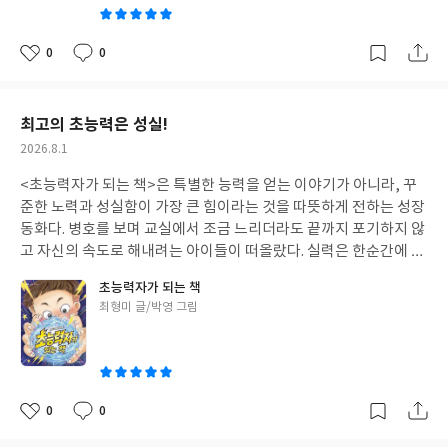
모습이 나타날지 기대하며 책을 읽게 된다. 읽는 내내 "나라면 어떤
과자로 만들까?"를 계속 떠올리게 되는 그림책이었다.무엇보다 과
자집 건설 회사 직원들이 정말 사랑스럽다. 각자의 장점을 살려 함께
0
0
좋
댓
작
집을 완성하는 모습도 보기 좋았고, '크림 다루기 1급 자격증', '1급
아
글
성
과자집 건축사' 같은 설정은 피식 웃음이 날 만큼 귀엽다. 작은 디테
요
일
일 하나까지 유쾌한 상상력이 담겨 있어 그림을 오래 들여다보는 재
최고의 초능력은 성실!
미도 컸다.특히 공사가 중간에 남은 과자로 점심 파티를 즐기는 장면
작
2026.8.1
에서는 나도 슬쩍 함께 앉아 달콤한 디저트를 마음껏 맛보고 싶다는
성
생각이 들었다. 그 과자집에서는 가족, 친구들과 둘러앉아 맛있는
<초능력자가 되는 책>은 특별한 능력을 얻는 이야기가 아니라, 꾸
일
과자를 나누며 다정한 이야기만 가득할 것 같은 따뜻한 분위기가 느
준한 노력과 성실함이 가장 큰 힘이라는 것을 따뜻하게 전하는 성장
껴졌다.책을 덮고 나면 자연스럽게 '나만의 과자집'을 그리고 싶어
동화다. 병호를 보며 교실에서 조금 느리더라도 끝까지 포기하지 않
진다. 어떤 과자로 벽을 만들고, 어떤 사탕으로 기둥을 세울지 상상
고 자신의 속도로 해내려는 아이들이 떠올랐다. 실력은 한순간에 늘
하며 그림이나 만들기 활동으로 이어진다면 더욱 즐거운 독후활동
기보다 계단을 오르듯 차곡차곡 쌓인다는 사실을 다시 한번 느끼게
초능력자가 되는 책
이 될 것 같다. 읽는 동안 달콤한 상상으로 마음까지 말랑말랑해지
된다. 병호가 초능력을 얻기 위해 실천했던 작은 노력들은 결국 병호
글
최형미 글/박영 그림
는, 아이도 어른도 함께 즐길 수 있는 사랑스러운 그림책이었다. #달
를 성장시키는 진짜 초능력이 되었다. 아이들과 함께 읽으며 '내가
쓴
콤바삭과자집건설회사#초록귤#아사노마스미#우리학교
키우고 싶은 진짜 초능력은 무엇인지', '꾸준히 노력해서 성장한 경
이
험은 무엇인지' 이야기 나눠 보면 좋을 것 같다. 자신을 친구와 비교
하며 자신감을 잃은 아이, 결과보다 과정을 응원받아야 하는 아이들
에게 특히 추천하고 싶은 책이다. 읽고 나면 '성실함이 최고의 초능
0
0
좋
댓
작
력이다.'라는 생각이 오래도록 기억될 것이다.
아
글
성