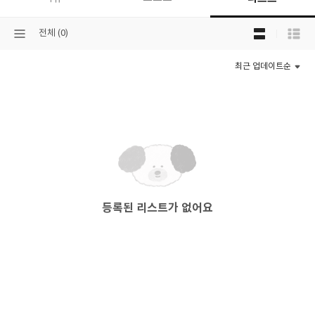
목
선
전체 (0)
록
택
보
된
기
최근 업데이트순
분
선
류
택
등록된 리스트가 없어요