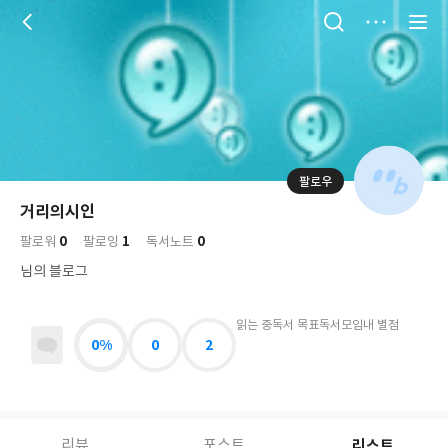
저
장
팔로우
나
의
거리의시인
님
대
사
0
1
0
의
팔로워
팔로잉
독서노트
표
락
사
사
배
님의 블로그
진
경
락
읽는 중
독서 목표
독서모임
내 별점
0%
0
2
리스트
리뷰
포스트