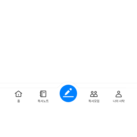
예스이십사 ㈜
사업자 정보
홈
독서노트
독서모임
나의 사락
개인정보처리방침
이용약관
문의하기
Copyright ⓒYES24 Corp. All Rights Reserved.