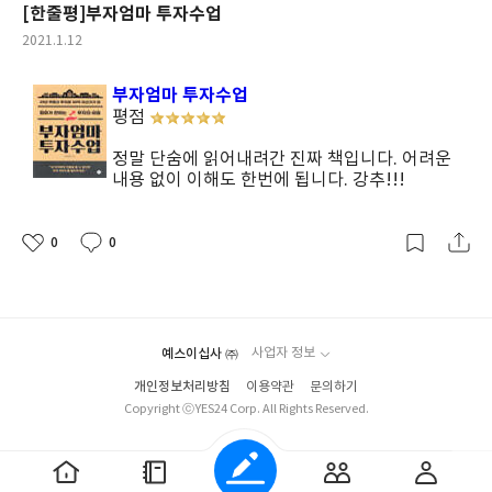
[한줄평]부자엄마 투자수업
작
2021.1.12
성
일
부자엄마 투자수업
평점
정말 단숨에 읽어내려간 진짜 책입니다. 어려운
내용 없이 이해도 한번에 됩니다. 강추!!!
0
0
좋
댓
작
아
글
성
요
일
예스이십사 ㈜
사업자 정보
개인정보처리방침
이용약관
문의하기
Copyright ⓒYES24 Corp. All Rights Reserved.