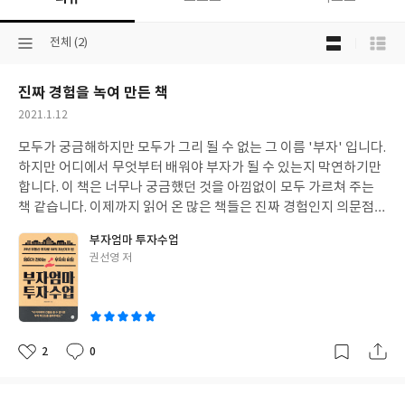
목
선
전체 (2)
록
택
보
된
기
진짜 경험을 녹여 만든 책
분
선
류
택
작
2021.1.12
성
모두가 궁금해하지만 모두가 그리 될 수 없는 그 이름 '부자' 입니다.
일
하지만 어디에서 무엇부터 배워야 부자가 될 수 있는지 막연하기만
합니다. 이 책은 너무나 궁금했던 것을 아낌없이 모두 가르쳐 주는
책 같습니다. 이제까지 읽어 온 많은 책들은 진짜 경험인지 의문점이
드는 것들이 많았는데 이 작가님은 진짜 평생의 경험을 모두 녹여 이
부자엄마 투자수업
책 한권으로 만드신 것 같습니다. 그래서 더 진솔하게 다가옵니다.
글
권선영 저
어설픈 재테크 책 10권 아니 100권 보다 이 책 한권입니다. 정말 오
쓴
랜만에 제가 아끼는 분들에게 선물하고픈 책이라 감히 말씀드리고
이
싶습니다.
2
0
좋
댓
작
아
글
성
요
일