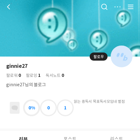
저
장
팔로우
나
의
ginnie27
님
대
사
0
1
0
의
팔로워
팔로잉
독서노트
표
락
사
사
배
ginnie27님의 블로그
진
경
락
읽는 중
독서 목표
독서모임
내 별점
0%
0
1
리뷰
포스트
리스트