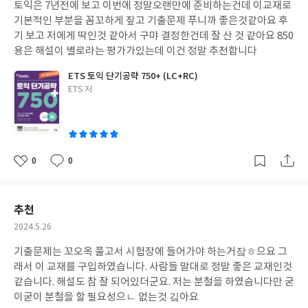
토익은 7년전에 보고 이번에 정말오랜만에 준비하는건데 이교재로
일
기본적인 부분을 꼼꼬하게 짚고 기출문제 푸니까 좋은것같아요 후
기 보고 저에게 딱인것 같아서 구먀 결정한건데 잘 산 것 같아요 850
용은 해설이 별로라는 평가가있는데 이건 정말 추천합니다
ETS 토익 단기공략 750+ (LC+RC)
글
ETS 저
쓴
이
0
0
좋
댓
작
아
글
성
요
일
추천
작
2024.5.26
성
기출문제는 꼬오옥 풀고서 시험장에 들어가야 하는거잨ㅎ으요 그
일
래서 이 교재를 구입하였습니다. 사람들 말대로 정말 좋은 교재인것
같습니다. 해설도 참 잘 되어있더군요. 저는 분철을 하였슴니다만 굳
이굳이 분철을 할 필요성으ㄴ 없는것 깈아요