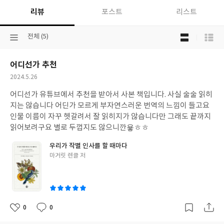
리뷰
포스트
리스트
목
선
전체 (5)
록
택
보
된
기
어디선가 추천
분
선
류
택
작
2024.5.26
성
어디선가 유튜브에서 추천을 받아서 사본 책입니다. 사실 술술 읽히
일
지는 않습니다 어딘가 모르게 부자연스러운 번역의 느낌이 들고요
인물 이름이 자꾸 헷갈려서 잘 읽히지가 않습니다만 그래도 끝까지
읽어보려구요 별로 두껍지도 않으니깐욯ㅎㅎ
우리가 작별 인사를 할 때마다
글
마거릿 렌클 저
쓴
이
0
0
좋
댓
작
아
글
성