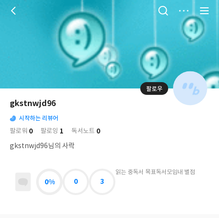
저
장
팔로우
나
의
gkstnwjd96
님
대
사
의
시작하는 리뷰어
표
락
사
사
배
0
1
0
팔로워
팔로잉
독서노트
진
경
락
gkstnwjd96님의 사락
읽는 중
독서 목표
독서모임
내 별점
0%
0
3