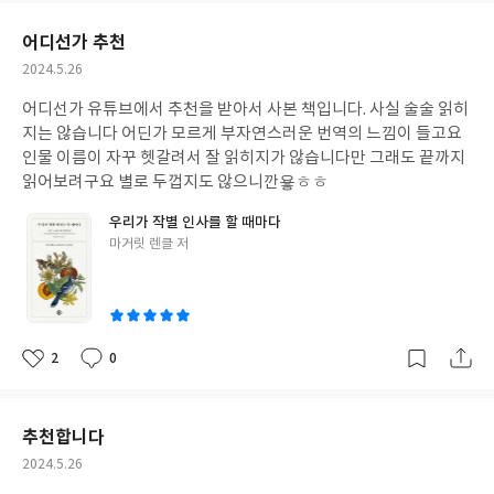
요
일
어디선가 추천
작
2024.5.26
성
어디선가 유튜브에서 추천을 받아서 사본 책입니다. 사실 술술 읽히
일
지는 않습니다 어딘가 모르게 부자연스러운 번역의 느낌이 들고요
인물 이름이 자꾸 헷갈려서 잘 읽히지가 않습니다만 그래도 끝까지
읽어보려구요 별로 두껍지도 않으니깐욯ㅎㅎ
우리가 작별 인사를 할 때마다
글
마거릿 렌클 저
쓴
이
2
0
좋
댓
작
아
글
성
요
일
추천합니다
작
2024.5.26
성