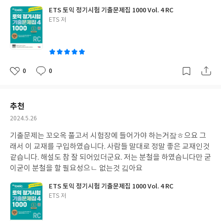
ETS 토익 정기시험 기출문제집 1000 Vol. 4 RC
글
ETS 저
쓴
이
0
0
좋
댓
작
아
글
성
요
일
추천
작
2024.5.26
성
기출문제는 꼬오옥 풀고서 시험장에 들어가야 하는거잨ㅎ으요 그
일
래서 이 교재를 구입하였습니다. 사람들 말대로 정말 좋은 교재인것
같습니다. 해설도 참 잘 되어있더군요. 저는 분철을 하였슴니다만 굳
이굳이 분철을 할 필요성으ㄴ 없는것 깈아요
ETS 토익 정기시험 기출문제집 1000 Vol. 4 RC
글
ETS 저
쓴
이